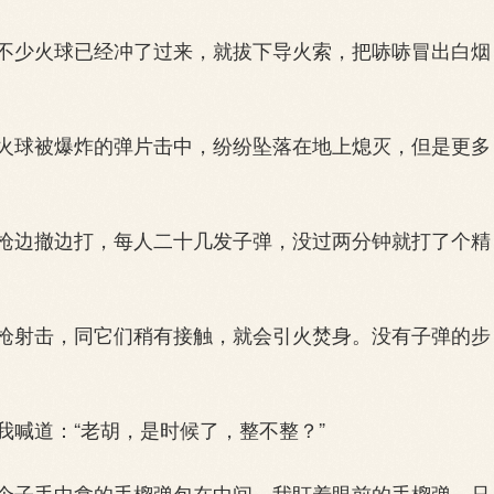
少火球已经冲了过来，就拔下导火索，把哧哧冒出白烟
球被爆炸的弹片击中，纷纷坠落在地上熄灭，但是更多
边撤边打，每人二十几发子弹，没过两分钟就打了个精
射击，同它们稍有接触，就会引火焚身。没有子弹的步
喊道：“老胡，是时候了，整不整？”
子手中拿的手榴弹包在中间，我盯着眼前的手榴弹，只