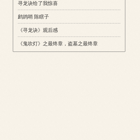
寻龙诀给了我惊喜
鹧鸪哨 陈瞎子
，
《寻龙诀》观后感
《鬼吹灯》之最终章，盗墓之最终章