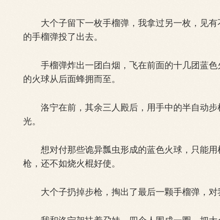
大个子留下一枚手榴弹，我拿过另一枚，见有不
的手榴弹投了出去。
手榴弹炸出一团白烟，飞在前面的十几团蓝色火
的火球从后面蜂拥而至。
洛宁在前，其余三人殿后，用手中的半自动步枪
光。
想对付那些诡异瓢虫形成的蓝色火球，只能用枪
枪，还不如烧火棍好使。
大个子扔掉步枪，掏出了最后一颗手榴弹，对我
我和洛宁架扶着尕娃，四个人围成一圈，把大个