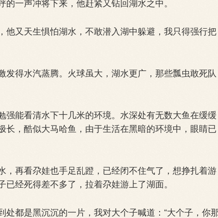
呼的一声冲将下来，他赶紧又钻回湖水之中。
他又天生惧怕湖水，不敢潜入湖中躲避，我只得强行把
发得水汽蒸腾。火球虽大，湖水更广，那些瓢虫敢死队
强能看清水下十几米的环境。水深处有无数大鱼在缓缓
极长，酷似大马哈鱼，由于生活在黑暗的环境中，眼睛已
，再看尕娃也手足乱蹬，已经闭不住气了，想挣扎着游
子已经死得差不多了，拉着尕娃游上了湖面。
处都是黑沉沉的一片，我对大个子喊道：“大个子，你