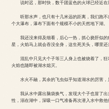
说时迟，那时快，数千团蓝色的火球已经近在咫
听那水声，也只有十几米远的距离，我们跑不出
个大瀑布，瀑布下面有个规模不小的天然地下湖。
我还没来得及细看，后心一热，抓心挠肝似的疼
星，火焰马上就会吞没全身，这生死关头，哪里还
混乱中只见大个子等三人身上也被烧着了，狂叫
火焰也随即被湖水熄灭。
水火不融，其余的飞虫似乎知道湖水的厉害，只
我从水中露出脑袋换气，发现大个子也冒了出来
性，溺在湖中，深吸一口气准备再次潜入水中救他