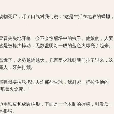
物死尸，吁了口气对我们说：“这是生活在地底的蝾螈
冒失失地开枪，会不会惊醒塔中的虫子。他娘的，人要
然是被枪声惊动，无数盏明灯一般的蓝色火球亮了起来。
燃了，火势越烧越大，几百团火球朝我们扑了过来，这
逼人，牙关打颤。
弹就要拉弦扔过去炸那些火球，我赶紧一把按住他的
那鬼火烧死。”
用铁皮包成圆柱形，下面是一个木制的握柄，引发后，
是很强。