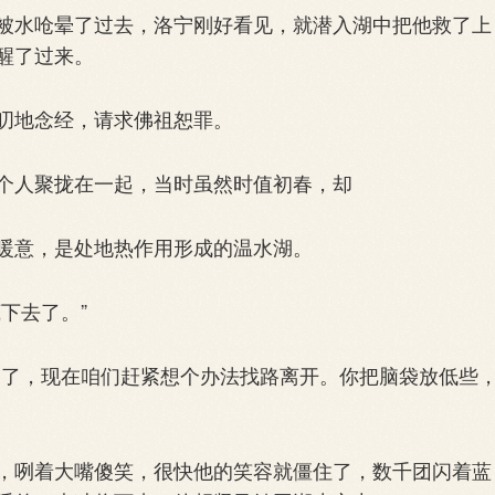
水呛晕了过去，洛宁刚好看见，就潜入湖中把他救了上
醒了过来。
叨地念经，请求佛祖恕罪。
人聚拢在一起，当时虽然时值初春，却
意，是处地热作用形成的温水湖。
下去了。”
了，现在咱们赶紧想个办法找路离开。你把脑袋放低些
咧着大嘴傻笑，很快他的笑容就僵住了，数千团闪着蓝