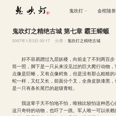
鬼吹灯
金棺陵兽
鬼吹灯之精绝古城 第七章 霸王蝾螈
2007年1月3日 00:17
分类：
鬼吹灯之精绝古城
好不容易蹭过九层妖楼，向前走了不到两百步，
筒一照，脚下是一只从来没见过的巨大爬行动物，
点像是巨蜥，又有点像鳄鱼，但是没有那么粗糙的
蛇一样，又红又长，前面分个叉，全身皮肤漆黑，
是一只有条长尾巴的超级青蛙。
我这辈子天不怕地不怕，唯独比较怕这种恶心的
这只奇特的动物，也吓了一跳。军人唯一可以依赖