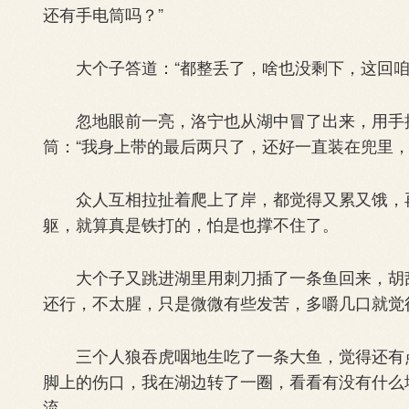
还有手电筒吗？”
大个子答道：“都整丢了，啥也没剩下，这回咱
忽地眼前一亮，洛宁也从湖中冒了出来，用手抹
筒：“我身上带的最后两只了，还好一直装在兜里，
众人互相拉扯着爬上了岸，都觉得又累又饿，再
躯，就算真是铁打的，怕是也撑不住了。
大个子又跳进湖里用刺刀插了一条鱼回来，胡乱
还行，不太腥，只是微微有些发苦，多嚼几口就觉
三个人狼吞虎咽地生吃了一条大鱼，觉得还有点
脚上的伤口，我在湖边转了一圈，看看有没有什么
流。