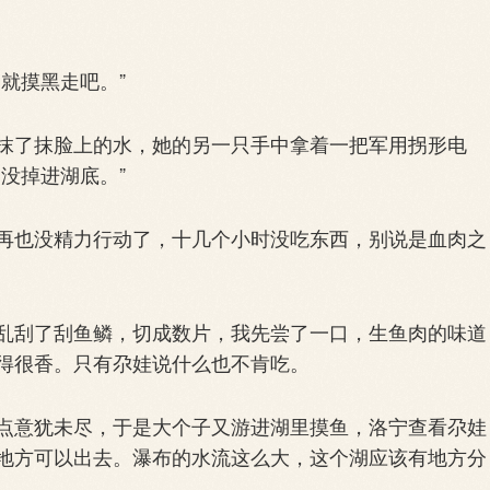
就摸黑走吧。”
了抹脸上的水，她的另一只手中拿着一把军用拐形电
没掉进湖底。”
也没精力行动了，十几个小时没吃东西，别说是血肉之
刮了刮鱼鳞，切成数片，我先尝了一口，生鱼肉的味道
得很香。只有尕娃说什么也不肯吃。
意犹未尽，于是大个子又游进湖里摸鱼，洛宁查看尕娃
地方可以出去。瀑布的水流这么大，这个湖应该有地方分