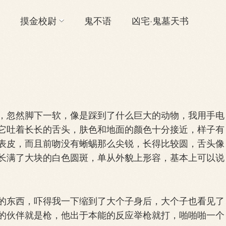
摸金校尉
鬼不语
凶宅·鬼墓天书
忽然脚下一软，像是踩到了什么巨大的动物，我用手电
它吐着长长的舌头，肤色和地面的颜色十分接近，样子有
表皮，而且前吻没有蜥蜴那么尖锐，长得比较圆，舌头像
长满了大块的白色圆斑，单从外貌上形容，基本上可以说
东西，吓得我一下缩到了大个子身后，大个子也看见了
的伙伴就是枪，他出于本能的反应举枪就打，啪啪啪一个