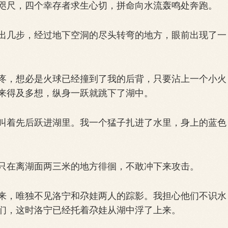
尺，四个幸存者求生心切，拼命向水流轰鸣处奔跑。
几步，经过地下空洞的尽头转弯的地方，眼前出现了一
，想必是火球已经撞到了我的后背，只要沾上一个小火
来得及多想，纵身一跃就跳下了湖中。
着先后跃进湖里。我一个猛子扎进了水里，身上的蓝色
在离湖面两三米的地方徘徊，不敢冲下来攻击。
，唯独不见洛宁和尕娃两人的踪影。我担心他们不识水
们，这时洛宁已经托着尕娃从湖中浮了上来。