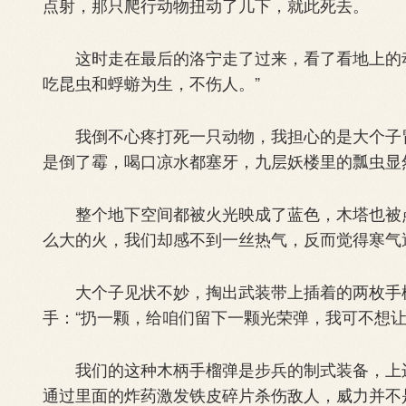
点射，那只爬行动物扭动了几下，就此死去。
这时走在最后的洛宁走了过来，看了看地上的动
吃昆虫和蜉蝣为生，不伤人。”
我倒不心疼打死一只动物，我担心的是大个子冒
是倒了霉，喝口凉水都塞牙，九层妖楼里的瓢虫显
整个地下空间都被火光映成了蓝色，木塔也被点
么大的火，我们却感不到一丝热气，反而觉得寒气
大个子见状不妙，掏出武装带上插着的两枚手榴
手：“扔一颗，给咱们留下一颗光荣弹，我可不想让
我们的这种木柄手榴弹是步兵的制式装备，上边
通过里面的炸药激发铁皮碎片杀伤敌人，威力并不