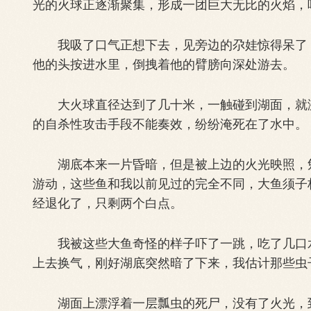
光的火球正逐渐聚集，形成一团巨大无比的火焰，
我吸了口气正想下去，见旁边的尕娃惊得呆了，
他的头按进水里，倒拽着他的臂膀向深处游去。
大火球直径达到了几十米，一触碰到湖面，就激
的自杀性攻击手段不能奏效，纷纷淹死在了水中。
湖底本来一片昏暗，但是被上边的火光映照，勉
游动，这些鱼和我以前见过的完全不同，大鱼须子
经退化了，只剩两个白点。
我被这些大鱼奇怪的样子吓了一跳，吃了几口水
上去换气，刚好湖底突然暗了下来，我估计那些虫
湖面上漂浮着一层瓢虫的死尸，没有了火光，到