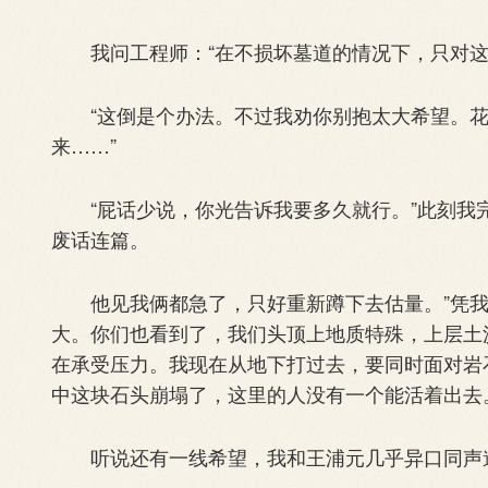
我问工程师：“在不损坏墓道的情况下，只对这
“这倒是个办法。不过我劝你别抱太大希望。花
来……”
“屁话少说，你光告诉我要多久就行。”此刻我
废话连篇。
他见我俩都急了，只好重新蹲下去估量。”凭我
大。你们也看到了，我们头顶上地质特殊，上层土
在承受压力。我现在从地下打过去，要同时面对岩
中这块石头崩塌了，这里的人没有一个能活着出去
听说还有一线希望，我和王浦元几乎异口同声道