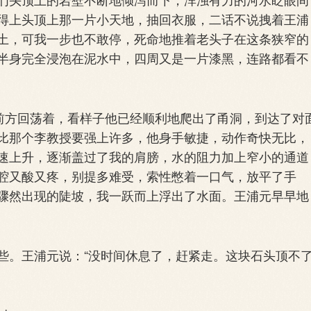
得上头顶上那一片小天地，抽回衣服，二话不说拽着王浦
土，可我一步也不敢停，死命地推着老头子在这条狭窄的
半身完全浸泡在泥水中，四周又是一片漆黑，连路都看不
前方回荡着，看样子他已经顺利地爬出了甬洞，到达了对
比那个李教授要强上许多，他身手敏捷，动作奇快无比，
速上升，逐渐盖过了我的肩膀，水的阻力加上窄小的通道
腔又酸又疼，别提多难受，索性憋着一口气，放平了手
骤然出现的陡坡，我一跃而上浮出了水面。王浦元早早地
。王浦元说：“没时间休息了，赶紧走。这块石头顶不