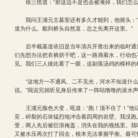
徐三慌道：“那这边不是也会被淹掉，我们怎么
我问王浦元主墓室还有多久才能到，他摇头：“
道为什么。船到桥头自然直，总之先离开这里。”
后半截墓道依旧是当年清兵开凿出来的临时通道
们先想办法把衣裤烘干吧，这一路滴着水，行动也
见。我们三人彼此看了一眼，这副落汤鸡的模样的
“这地方一不通风、二不见光，河水不知道什么
说。”我说完就听见身后传来了一阵咕噜噜的滚水
王浦元脸色大变，吼道：“跑！顶不住了！”他
至，碎裂的石块猛烈地冲击着四周的岩壁。我没跑
受，两人先后被巨浪掩盖，消失在我的视线里。我
又被水压再次打了回去，根本无法掌握平衡。最可