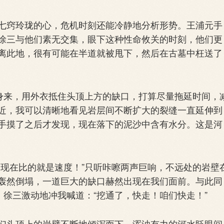
窍玲珑的心，危机时刻还能冷静地分析形势。王浦元手
徐三与他们素无交集，眼下这种性命攸关的时刻，他们更
离此地，很有可能在半道就被甩下，然后在古墓中枉送了
身来，用外衣抵住头顶上方的缺口，打算尽量拖延时间，
近，我可以清晰地看见岩层间不断扩大的裂缝一直延伸到
手摸了之后才发现，现在落下的泥沙中含有水分。这是河
现在比的就是速度！”只听咔嚓两声巨响，不远处的岩壁
轰然倒塌，一道巨大的缺口赫然出现在我们面前。与此同
。徐三激动地冲我喊道：“挖通了，快走！咱们快走！”
头顶上的岩壁不断地倾泻而下，浑浊有力的河水眨眼间