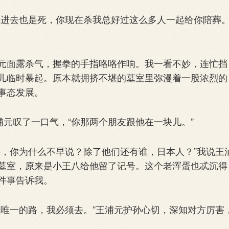
进去也是死，你现在杀我总好过这么多人一起给你陪葬
面露杀气，握拳的手指咯咯作响。我一看不妙，连忙挡
儿临时暴起。原本就拥挤不堪的墓室里弥漫着一股浓烈的
事态发展。
元叹了一口气，“你那两个朋友跟他在一块儿。”
，你为什么不早说？除了他们还有谁，日本人？”我说王
墓室，原来是小王八给他留了记号。这个老浑蛋也忒沉得
件事告诉我。
唯一的路，我必须去。”王浦元护孙心切，深知对方厉害