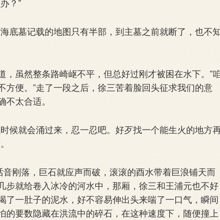
办？”
海底墓记载的地图只有半部，到主墓之前就断了，也不
，虽然整条路崎岖不平，但总好过刚才被困在水下。”
不方便。”走了一段之后，徐三苦着脸回头征求我们的意
确不太合适。
时候就会涌过来，忍一忍吧。好歹找一个能生火的地方
声。
话音刚落，巨石就应声而破，滚滚的酉水带着巨浪铺天而
几步就给卷入冰冷的河水中，那厢，徐三和王浦元也不好
喝了一肚子的泥水，好不容易伸出头来喘了一口气，瞬间
怕的要数隐藏在洪流中的碎石，在这种速度下，随便撞上