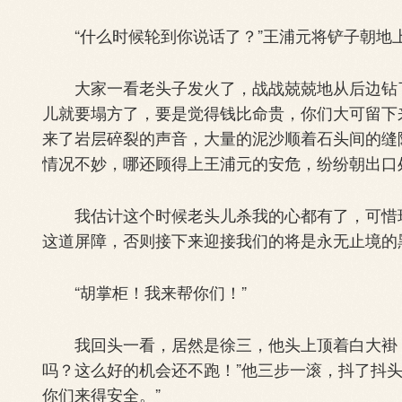
“什么时候轮到你说话了？”王浦元将铲子朝地上
大家一看老头子发火了，战战兢兢地从后边钻了
儿就要塌方了，要是觉得钱比命贵，你们大可留下
来了岩层碎裂的声音，大量的泥沙顺着石头间的缝
情况不妙，哪还顾得上王浦元的安危，纷纷朝出口
我估计这个时候老头儿杀我的心都有了，可惜现
这道屏障，否则接下来迎接我们的将是永无止境的
“胡掌柜！我来帮你们！”
我回头一看，居然是徐三，他头上顶着白大褂，
吗？这么好的机会还不跑！”他三步一滚，抖了抖
你们来得安全。”