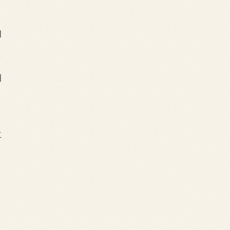
知
咱
再