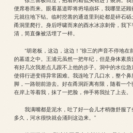
便席卷而来。眼看墓道即将坍塌崩坏，我哪里还顾
元就往地下钻。临时挖凿的通道里到处都是碎石砾
甬洞里爬行。身后呼啸而来的酉水冰凉刺骨，我下
清，简直像被活埋了一样。
“胡老板，这边，这边！”徐三的声音不停地在
的墓道之中。王浦元虽然一把年纪，但是身体素质
有好几次我差点儿跟不上他的步子。洞中的水位急
使得行进变得异常困难。我连呛了几口水，整个鼻
脚，一路朝前游去。好在甬洞距离有限，随着一个
在岸上等着我，抹了一把脸，伸手将我扯了上去。
我满嘴都是泥水，吐了好一会儿才稍微舒服了些
多久，河水很快就会涌到这边来。”