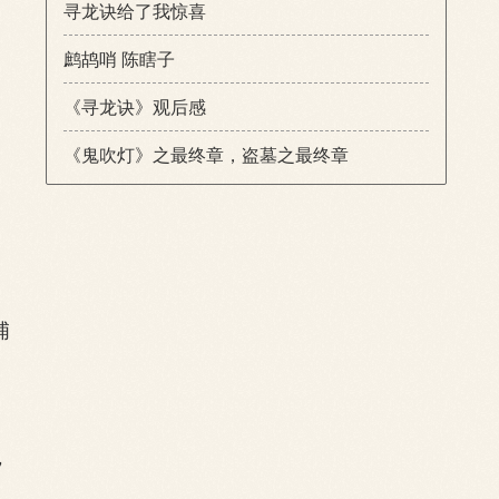
寻龙诀给了我惊喜
。
鹧鸪哨 陈瞎子
《寻龙诀》观后感
《鬼吹灯》之最终章，盗墓之最终章
浦
，