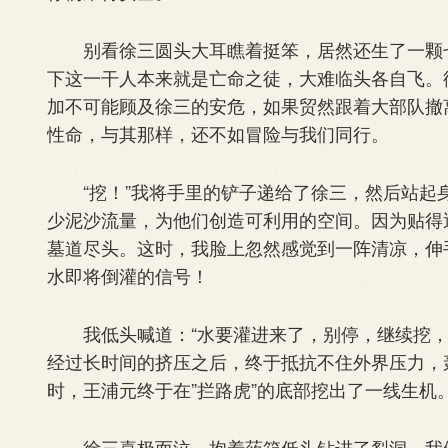
别看徐三圆头大耳瞧着挺笨，居然还生了一颗七
下这一干人本来就是亡命之徒，大难临头各自飞。
加不可能顾及徐三的安危，如果贸然跟着大部队撤
性命，与其那样，还不如冒险与我们同行。
“挖！”我将手里的铲子递给了徐三，然后站起
少泥沙流量，为他们创造可利用的空间。因为贴得
墓道尽头。这时，我脸上忽然感觉到一阵清凉，伸
水即将倒灌的信号！
我低头喊道：“水要灌进来了，别停，继续挖，
经过长时间的挤压之后，终于抵抗不住外界压力，
时，王浦元终于在”拦路虎”的底部挖出了一线生机
徐三喜极而泣，抱着药箱低头钻进了裂洞。我们