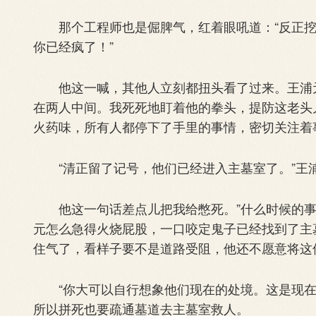
那个工程师也是倔脾气，红着眼吼道：“反正挖
你已经疯了！”
他这一喊，其他人立刻都扭头看了过来。王浦元
在两人中间。我死死地盯着他的拳头，提防这老头
火药味，所有人都停下了手里的事情，密切关注着
“清正留了记号，他们已经进入主墓室了。”王浦
他这一句话差点儿把我给憋死。”什么时候的事
元怎么急得火烧屁股，一口咬定鬼子已经找到了主
住气了，看样子要不是道路受阻，他还不愿意将这
“你大可以自行想象他们现在的处境。这是现在
所以拼死也要疏通墓道去主墓室救人。