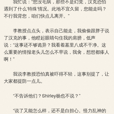
我忙说：“您没毛病，那些不是幻觉，汉克恐怕
遇到了什么’特殊’情况。此地不宜久留，您能走吗？
不行我背您，咱们快点儿离开。”
李教授点点头，表示自己能走，我偷偷跟胖子说
了汉克的事，他瞪起眼睛勾住我的肩膀，低声
说：“这事还不够诡异？我看着墓里八成不干净。这
么重要的情报老头儿怎么不早说，我肏，想想都瘆人
啊！”
我说李教授恐怕真被吓得不轻，这事别提了，让
大家都提防一点儿。
“不告诉他们？Shirley杨也不说？”
“说了又能怎么样，还不是白担心。怪力乱神的