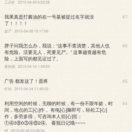
工兵铲
2013-04-29 6:02:38
我果真是打酱油的在一号墓被提过名字就没
#7
了！！！！
血尸
2013-04-26 10:17:06
胖子问我怎么办，我说：“这事不查清楚，其他人也
#6
有危险。活要见人，死要见尸。” 这事越查越有危
险，上面写的都见证过了。
看热闹
2013-04-10 1:49:03
广告 都发这了！蛋疼
#5
灯丝
2013-04-04 11:46:03
利用空闲的时候，无聊的时候，有一份不限年龄，时
#4
间，地点的工[心]作， 有电[心]脑即可，轻松工[心]
作，多劳多得，可咨询本人筘[心]筘：
①④3⑧0③④⑧2④。 看我日记哦~~~~
招
2013-03-26 23:36:04