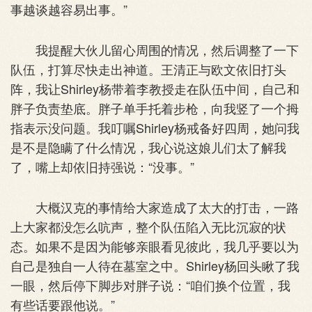
事越谈越容易出事。”
我提醒大伙儿留心周围的情况，然后调整了一下
队伍，打算尽快走出神道。王清正与欧文依旧打头
阵，我让Shirley杨带着李教授走在队伍中间，自己和
胖子负责垫底。胖子单手托着步枪，向我竖了一个拇
指表示没问题。我叮嘱Shirley杨戒备好四周，她问我
是不是隐瞒了什么情况，我心说这娘儿们太了解我
了，嘴上却依旧持强说：“没事。”
大概汉克的事情给大家造成了太大的打击，一路
上大家都没怎么吭声，整个队伍陷入无比沉寂的状
态。如果不是因为能够亲眼看见彼此，我几乎要以为
自己是独自一人待在墓室之中。Shirley杨回头瞅了我
一眼，然后停下脚步对胖子说：“咱们换个位置，我
有些话要跟他说。”