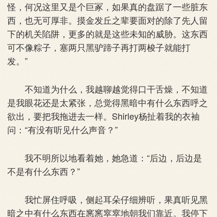
怪，何况这里又是个巨冢，如果真的盘踞了一些脏东
西，也无可厚非。摸金发丘之辈要面对的除了先人留
下的机关陷阱，更多的就是这些未知的威胁。这东西
可不像粽子，塞两只黑驴蹄子再打两梭子就能打
发。”
不知道为什么，我越聊越觉得口干舌燥，不知道
是我眼花还是太紧张，总觉得黑暗中有什么东西呼之
欲出，要把我拖进去一样。Shirley杨扯着我的衣袖
问：“有没有听见什么声音？”
我不明所以地看着她，她急道：“后边，后边是
不是有什么东西？”
我忙屏住呼吸，侧起耳朵仔细辨听，果真听见黑
暗之中有什么东西在窸窸窣窣地朝我们靠近。我停下