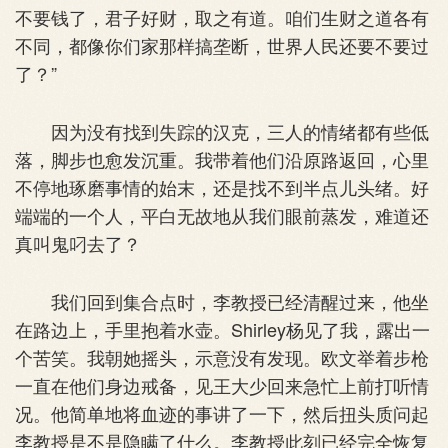
不要钱了，君子好财，取之有道。咱们生财之道各有
不同，都像你们家那样搞垄断，世界人民还要不要过
了？”
因为没有找到失踪的汉克，三人的情绪都有些低
落，脚步也愈发沉重。我带着他们沿原路返回，心里
不停地琢磨事情的始末，还是找不到半点儿头绪。好
端端的一个人，平白无故地从我们眼前蒸发，难道还
真叫鬼叼去了？
我们回到集合点时，李教授已经清醒过来，他坐
在路边上，手里抱着水壶。Shirley杨见了我，露出一
个苦笑。我朝她摇头，示意没有发现。欧文举着步枪
一直在他们身边戒备，见王大少回来急忙上前打听情
况。他简单地将血迹的事讲了一下，然后扭头质问起
李教授是不是隐瞒了什么。李教授此刻已经完全恢复