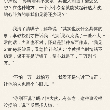
小声说：“你瞒着我不要紧，其他人知道了会怎么
想？在这种地方，一个小小杂念就能掀起轩然大波。
钩心斗角的事我们见得还少吗？”
我清了清嗓子，解释说：“其实也没什么具体的
事，李教授刚才告诉我，他听见汉克说了一些不太正
常的话，声音也不对，怀疑是那种东西作祟。”我见
Shirley杨皱眉，又急忙补充说：“李教授当时情绪不
稳定，保不齐是听错了，留心就是了，千万别当
真。”
“不怕一万，就怕万一，我看还是告诉王清正，
让他的人也留个心眼儿。”
“你刚不说了吗？怕大伙儿有杂念，这种事没根
没据的，说了反而招人嫌。”