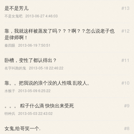
是不是芳儿
#13
不是女鬼吧
2013-06-27 4:46:03
靠，我就这样被蒸发了吗？？？啊？？怎么说老子也
#12
是律师啊！
秦四眼
2013-06-19 7:50:51
卧槽，变性了都认得出？
#11
名字叫跑的鬼
2013-05-18 22:46:22
靠。。把我说的浪个没的人性哦 乱咬人。
#10
水猴子
2013-05-09 6:25:22
。。。 粽子什么滴 快快出来受死
#9
特种兵
2013-05-03 22:43:02
女鬼,给哥笑一个.
#8