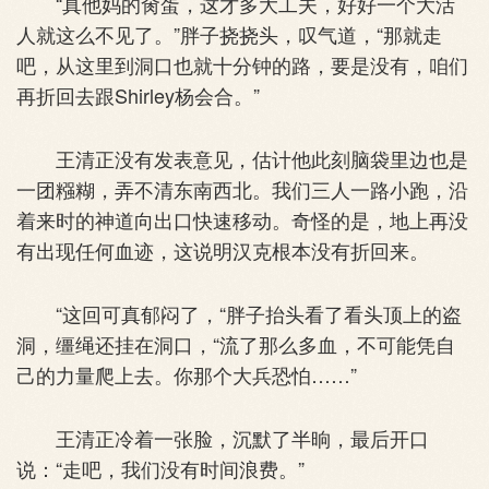
“真他妈的肏蛋，这才多大工夫，好好一个大活
人就这么不见了。”胖子挠挠头，叹气道，“那就走
吧，从这里到洞口也就十分钟的路，要是没有，咱们
再折回去跟Shirley杨会合。”
王清正没有发表意见，估计他此刻脑袋里边也是
一团糨糊，弄不清东南西北。我们三人一路小跑，沿
着来时的神道向出口快速移动。奇怪的是，地上再没
有出现任何血迹，这说明汉克根本没有折回来。
“这回可真郁闷了，“胖子抬头看了看头顶上的盗
洞，缰绳还挂在洞口，“流了那么多血，不可能凭自
己的力量爬上去。你那个大兵恐怕……”
王清正冷着一张脸，沉默了半晌，最后开口
说：“走吧，我们没有时间浪费。”