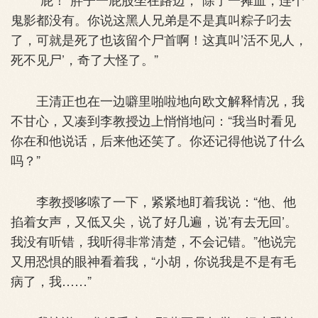
鬼影都没有。你说这黑人兄弟是不是真叫粽子叼去
了，可就是死了也该留个尸首啊！这真叫’活不见人，
死不见尸’，奇了大怪了。”
王清正也在一边噼里啪啦地向欧文解释情况，我
不甘心，又凑到李教授边上悄悄地问：“我当时看见
你在和他说话，后来他还笑了。你还记得他说了什么
吗？”
李教授哆嗦了一下，紧紧地盯着我说：“他、他
掐着女声，又低又尖，说了好几遍，说’有去无回’。
我没有听错，我听得非常清楚，不会记错。”他说完
又用恐惧的眼神看着我，“小胡，你说我是不是有毛
病了，我……”