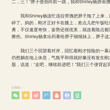
二，三！”胖子使劲向前一跳，我和Shirley杨
我和Shirley杨连忙连拉带拽把胖子拖了上来
碎了。妈的，刚才正好卡在腰上，差点儿把午饭吐
勇，不仅速度奇快，姿势还很优美，就连着陆点都
擦伤。Shirley杨拿出药膏给胖子细细抹上，胖子
我们三个回望着对岸，回忆着刚才惊险的一幕幕，都
仍然躺在地上休息，气氛平和得就好像没有发生刚
股，说道：“走吧，继续前进吧！”我们三个便背起
分享到：






