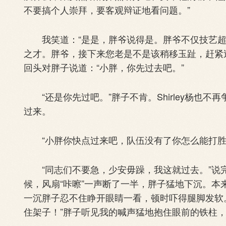
不要搞个人崇拜，要客观辩证地看问题。”
我笑道：“是是，胖爷说得是。胖爷不仅技艺超
之才。胖爷，接下来您老是不是该稍移玉趾，赶紧过来
回头对胖子说道：“小胖，你先过去吧。”
“还是你先过吧。”胖子不肯。Shirley杨也
过来。
“小胖你快点过来吧，队伍没有了你怎么能打胜
“同志们不要急，少安毋躁，我这就过去。”说完抓
候，风扇“咔嚓”一声断了一半，胖子猛地下沉。
一沉胖子忍不住睁开眼睛一看，顿时吓得腿脚发软
住架子！”胖子听见我的喊声猛地抱住眼前的铁柱