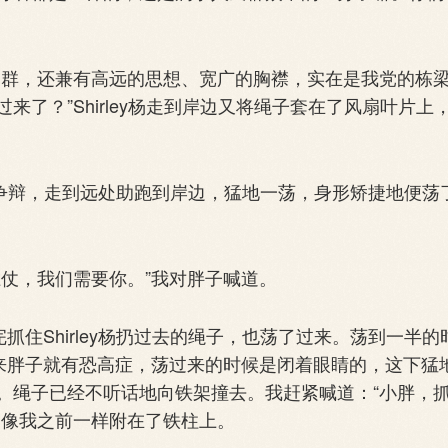
群，还兼有高远的思想、宽广的胸襟，实在是我党的栋
了？”Shirley杨走到岸边又将绳子套在了风扇叶片上
不再争辩，走到远处助跑到岸边，猛地一荡，身形矫捷地便荡
仗，我们需要你。”我对胖子喊道。
住Shirley杨扔过去的绳子，也荡了过来。荡到一半的
本来胖子就有恐高症，荡过来的时候是闭着眼睛的，这下猛
。绳子已经不听话地向铁架撞去。我赶紧喊道：“小胖，
，像我之前一样附在了铁柱上。