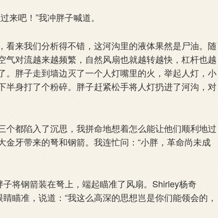
过来吧！”我冲胖子喊道。
看来我们分析得不错，这河沟里的液体果然是尸油。随
空气对流越来越频繁，自然风扇也就越转越快，杠杆也越
了。胖子走到墙边灭了一个人灯嘴里的火，举起人灯，小
下半身打了个粉碎。胖子赶紧松手将人灯扔进了河沟，对
个都陷入了沉思，我拼命地想着怎么能让他们顺利地过
大金牙带来的弩和钢箭。我连忙问：“小胖，革命尚未成
将钢箭装在弩上，端起瞄准了风扇。Shirley杨奇
眼睛瞄准，说道：“我这么高深的思想岂是你们能领会的，