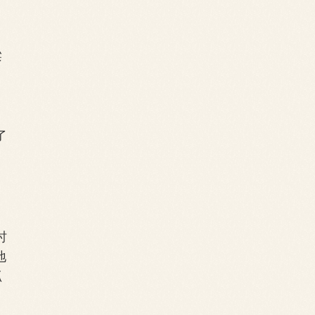
梁
，
了
时
地
抓