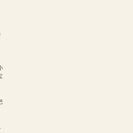
姿
小
宝
把
，
，