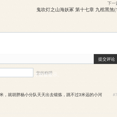
下一
鬼吹灯之山海妖冢 第十七章 九棺黑煞(1
提交评论
您的称呼
能需要一段时间后才能被显示。
4米，就胡胖杨小分队天天出去锻炼，跳不过3米远的小河
#