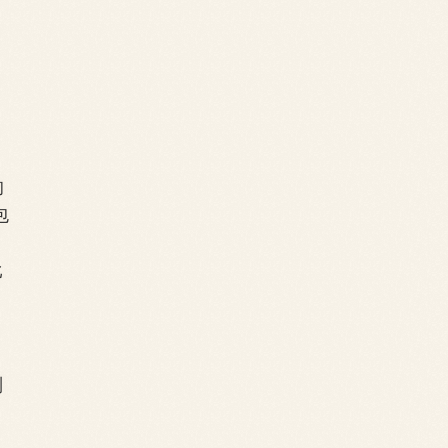
，
的
包
比
别