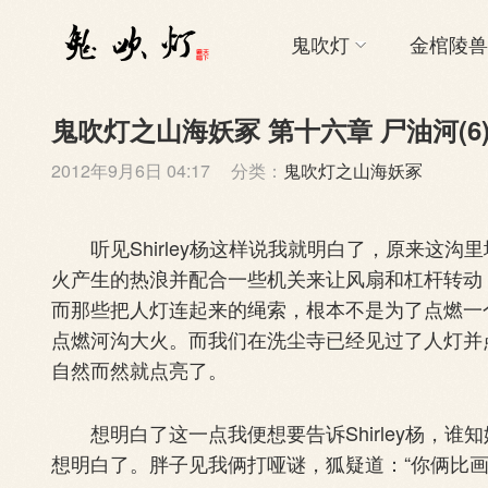
鬼吹灯
金棺陵兽
鬼吹灯之山海妖冢 第十六章 尸油河(6
2012年9月6日 04:17
分类：
鬼吹灯之山海妖冢
听见Shirley杨这样说我就明白了，原来这沟
火产生的热浪并配合一些机关来让风扇和杠杆转动
而那些把人灯连起来的绳索，根本不是为了点燃一
点燃河沟大火。而我们在洗尘寺已经见过了人灯并
自然而然就点亮了。
想明白了这一点我便想要告诉Shirley杨，谁
想明白了。胖子见我俩打哑谜，狐疑道：“你俩比