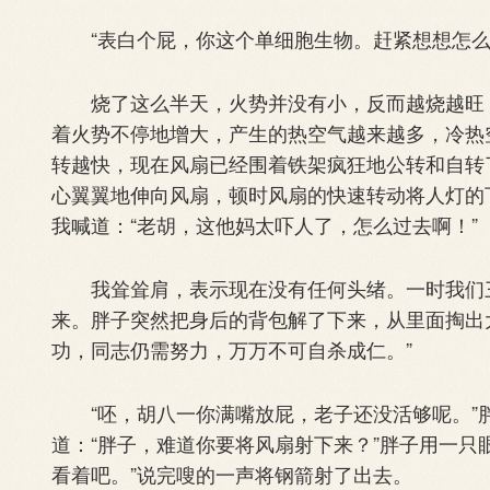
“表白个屁，你这个单细胞生物。赶紧想想怎么
烧了这么半天，火势并没有小，反而越烧越旺，
着火势不停地增大，产生的热空气越来越多，冷热
转越快，现在风扇已经围着铁架疯狂地公转和自转
心翼翼地伸向风扇，顿时风扇的快速转动将人灯的
我喊道：“老胡，这他妈太吓人了，怎么过去啊！”
我耸耸肩，表示现在没有任何头绪。一时我们三
来。胖子突然把身后的背包解了下来，从里面掏出
功，同志仍需努力，万万不可自杀成仁。”
“呸，胡八一你满嘴放屁，老子还没活够呢。”胖子
道：“胖子，难道你要将风扇射下来？”胖子用一只
看着吧。”说完嗖的一声将钢箭射了出去。