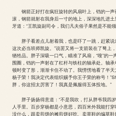
钢箭正好打在疯狂旋转的风扇叶上，铛的一声被
滚，钢箭就射在我身后一寸的地上，深深地扎进土
牙道：“王凯旋副司令，我们凡夫俗子果然是不能
胖子看差点儿射着我，也是吓了一跳，赶紧说道
这次必当班师凯旋。”说罢又将一支箭装在了弩上，我
牺牲品。胖子深吸一口气，瞄准了风扇，“嗖”的
围圈，铛的一声射在了杠杆与铁柱的轴承处。轴承
顿时变了形，渐渐卡住不动了。我愣愣地看了半天
杨子荣！我决定代表组织赐予你王子荣的称号！”Sh
胖，你这招太厉害了！我真是佩服得五体投地。”
胖子扬扬得意道：“不是我吹，打从胖爷我四岁
人手里。百步穿杨都是小意思，四百米外我能打穿
没什么，跟卖煎饼的摊煎饼好吃、卖草鞋的编草鞋