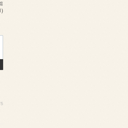
篇
)
75