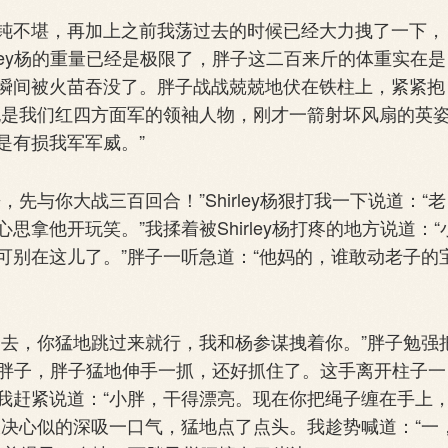
不堪，再加上之前我荡过去的时候已经大力拽了一下，
ley杨的重量已经是极限了，胖子这二百来斤的体重实在是
瞬间被火苗吞没了。胖子战战兢兢地伏在铁柱上，紧紧抱
也是我们红四方面军的领袖人物，刚才一箭射坏风扇的英
是有损我军军威。”
你大战三百回合！”Shirley杨狠打我一下说道：“老
拿他开玩笑。”我揉着被Shirley杨打疼的地方说道：“
可别在这儿了。”胖子一听急道：“他妈的，谁敢动老子的
去，你猛地跳过来就行，我和杨参谋拽着你。”胖子勉强
扔向胖子，胖子猛地伸手一抓，还好抓住了。这手离开柱子一
我赶紧说道：“小胖，干得漂亮。现在你把绳子缠在手上
大决心似的深吸一口气，猛地点了点头。我趁势喊道：“一