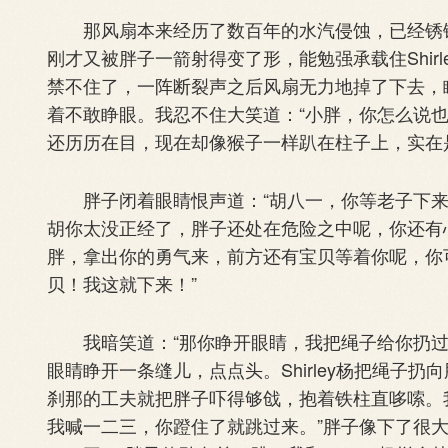
那风扇本来经历了数百年的水汽侵蚀，已经锈钝
刚才又被胖子一箭射得变了形，能勉强承载住Shir
禁不住了，一阵断裂声之后风扇无力地掉了下去，
着不敢睁眼。我忍不住大笑道：“小胖，你怎么说
还历历在目，现在却像猴子一样趴在柱子上，实在
胖子闭着眼睛恨声道：“胡八一，你等老子下来，先与
胡你太没正经了，胖子还处在危险之中呢，你还有心思
胖，拿出你的勇气来，前方还有宝贝等着你呢，你
贝！我这就下来！”
我暗笑道：“那你睁开眼睛，我把绳子给你扔过
眼睛睁开一条缝儿，点点头。Shirley杨把绳子
刹那的工夫就把胖子吓得够戗，抱着铁柱直哆嗦。
我喊一二三，你蹬住了就跳过来。”胖子像下了很