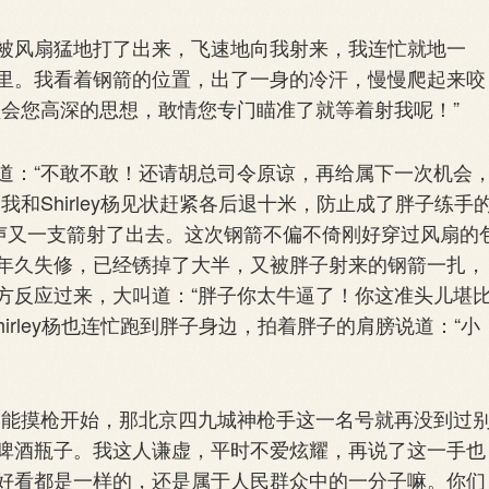
风扇猛地打了出来，飞速地向我射来，我连忙就地一
里。我看着钢箭的位置，出了一身的冷汗，慢慢爬起来咬
领会您高深的思想，敢情您专门瞄准了就等着射我呢！”
：“不敢不敢！还请胡总司令原谅，再给属下一次机会
和Shirley杨见状赶紧各后退十米，防止成了胖子练手
一声又一支箭射了出去。这次钢箭不偏不倚刚好穿过风扇的
年久失修，已经锈掉了大半，又被胖子射来的钢箭一扎，
方反应过来，大叫道：“胖子你太牛逼了！你这准头儿堪
irley杨也连忙跑到胖子身边，拍着胖子的肩膀说道：“小
能摸枪开始，那北京四九城神枪手这一名号就再没到过
啤酒瓶子。我这人谦虚，平时不爱炫耀，再说了这一手也
好看都是一样的，还是属于人民群众中的一分子嘛。你们