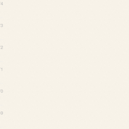
74
73
72
71
70
69