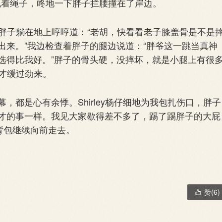
拼命拽着绳子，咚地一下胖子拦腰撞在了岸边。
，胖子躺在地上哼哼道：“老胡，快看看老子膝盖骨是不是
出来。”我边检查着胖子的腿边说道：“胖爷这一跳当真神
选得比我好。”胖子的骨头硬，没摔坏，就是小腿上有很
这才缓过劲来。
是心有余悸。Shirley杨仔细地为我包扎伤口，胖子
才的事一样。我见大家歇得差不多了，踢了踢胖子的大屁
背包继续向前走去。
赞(
6
)
