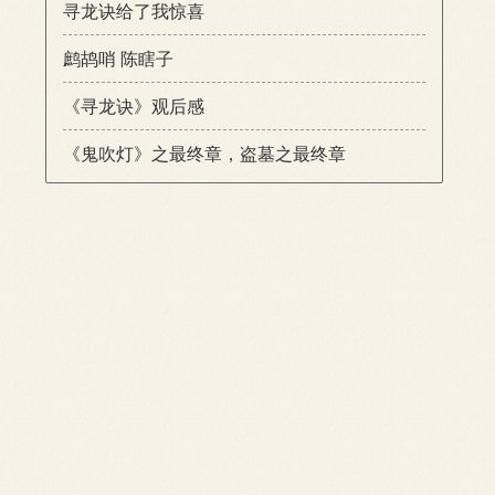
寻龙诀给了我惊喜
鹧鸪哨 陈瞎子
《寻龙诀》观后感
《鬼吹灯》之最终章，盗墓之最终章