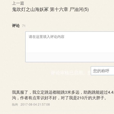
上一篇
鬼吹灯之山海妖冢 第十六章 尸油河(5)
评论
71
评论审核已启用。您的评论可
我真服了，我立定跳远都能跳3米多远，助跑跳能超过4.
沟，作者有点常识好不好，对了我是210斤的大胖子。
纨绔
2017-08-04 21:57:08