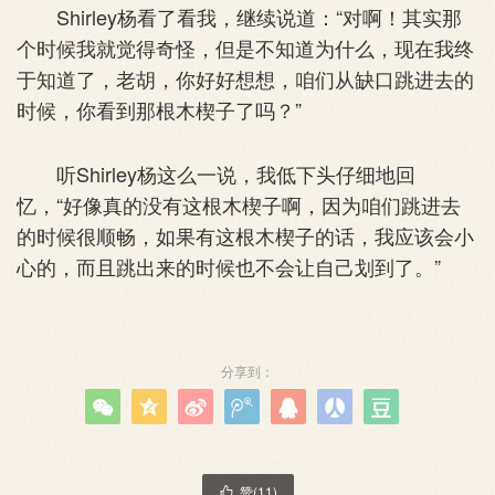
Shirley杨看了看我，继续说道：“对啊！其实那
个时候我就觉得奇怪，但是不知道为什么，现在我终
于知道了，老胡，你好好想想，咱们从缺口跳进去的
时候，你看到那根木楔子了吗？”
听Shirley杨这么一说，我低下头仔细地回
忆，“好像真的没有这根木楔子啊，因为咱们跳进去
的时候很顺畅，如果有这根木楔子的话，我应该会小
心的，而且跳出来的时候也不会让自己划到了。”
分享到：







赞(
11
)
