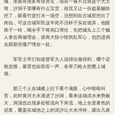
城，里面有很多奇珍异宝，现在一看不过就是个大土
堆，沙洞子里哪有什么宝货，祖坟又让一伙盗墓贼给
挖了，眼看竹篮打水一场空，没想到在古城里挖出了
肉仙，可这古城军民这半死不活样子实在诡异，他眼
珠子一转，喝令手下将洞口埋住，先把城头上三个贼
人拿住再做理会，谁再大惊小怪扰乱军心，也扔进洞
去跟那些僵尸埋在一处。
军官士卒们知道督军大人说得出做得到，哪个还
敢怠慢，暴雷也似答应一声，各举刀枪火把爬上城
墙。
那三个人在城楼上往下看个满眼，心中暗暗叫
苦，此时黄河大水灌进了沙洞，看来这场洪水来势极
大，洞顶也出现多处暗流向下奔流，地上全是黄色的
泥浆，覆盖在城池之上的泥沙让大水冲掉，露出几座