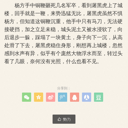
杨方手中铜鞭砸死几名军卒，看到屠黑虎上了城
楼，回手就是一鞭，来势迅猛无比，屠黑虎虽然不惧
杨方，但知道这铜鞭沉重，他手中只有马刀，无法硬
接硬挡，加之立足未稳，城头泥土又被水浸软了，向
后退步一躲，踩塌了一块黄土，身子向下一沉，从高
处滑了下去，屠黑虎稳住身形，刚想再上城楼，忽然
感到水声有异，似乎有个庞然大物浮水而至，转过头
看了几眼，奈何没有光照，什么也看不见。
分享到：







赞(
7
)
