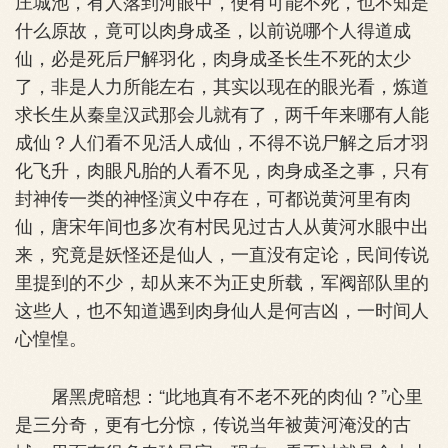
庄城池，有人落到河眼中，便有可能不死，也不知是
什么原故，竟可以肉身成圣，以前说哪个人得道成
仙，必是死后尸解羽化，肉身成圣长生不死的太少
了，非是人力所能左右，其实以现在的眼光看，炼道
求长生从秦皇汉武那会儿就有了，两千年来哪有人能
成仙？人们看不见活人成仙，不得不说尸解之后才羽
化飞升，肉眼凡胎的人看不见，肉身成圣之事，只有
封神传一类的神怪演义中存在，可都说黄河里有肉
仙，唐宋年间也多次有村民见过古人从黄河水眼中出
来，究竟是妖怪还是仙人，一直没有定论，民间传说
里提到的不少，却从来不为正史所载，军阀部队里的
这些人，也不知道遇到肉身仙人是何吉凶，一时间人
心惶惶。
屠黑虎暗想：“此地真有不老不死的肉仙？”心里
是三分奇，更有七分惊，传说当年被黄河淹没的古