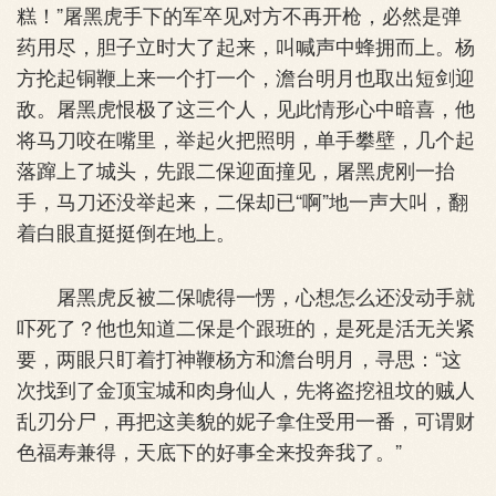
糕！”屠黑虎手下的军卒见对方不再开枪，必然是弹
药用尽，胆子立时大了起来，叫喊声中蜂拥而上。杨
方抡起铜鞭上来一个打一个，澹台明月也取出短剑迎
敌。屠黑虎恨极了这三个人，见此情形心中暗喜，他
将马刀咬在嘴里，举起火把照明，单手攀壁，几个起
落蹿上了城头，先跟二保迎面撞见，屠黑虎刚一抬
手，马刀还没举起来，二保却已“啊”地一声大叫，翻
着白眼直挺挺倒在地上。
屠黑虎反被二保唬得一愣，心想怎么还没动手就
吓死了？他也知道二保是个跟班的，是死是活无关紧
要，两眼只盯着打神鞭杨方和澹台明月，寻思：“这
次找到了金顶宝城和肉身仙人，先将盗挖祖坟的贼人
乱刃分尸，再把这美貌的妮子拿住受用一番，可谓财
色福寿兼得，天底下的好事全来投奔我了。”