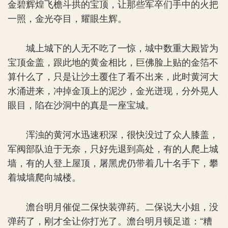
金碧辉煌飞檐斗拱的宝顶，让那些军卒们手中的火把
一照，金光夺目，耀眼生辉。
城上城下的人无不吃了一惊，城中数重大殿皆为
宝顶金盖，跟此地的黄金相比，巨佛脸上贴的金箔不
算什么了，只是让沙土覆住了看不出来，此时黄河大
水涌进来，冲掉金顶上的泥沙，金光迸现，分外晃人
眼目，陷在沙洞中的真是一座宝城。
浑浊的黄河水迅速积深，很快没过了众人膝盖，
军阀部队迫于无奈，只好先退到高处，有的人爬上城
墙，有的人登上屋顶，屠黑虎仍带着几十名手下，攀
着城墙爬向城楼。
澹台明月催促二保快装弹药。二保说大小姐，没
弹药了，刚才全让你打光了。澹台明月顿足道：“糟