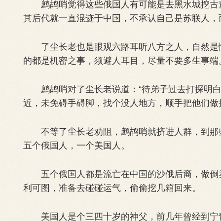
鹧鸪哨觉得这些俄国人有可能是去黑水城挖古董
其后代就一直混迹于中国，不承认自己是苏联人，
了尘长老也是眼观六路耳听八方之人，自然是懂
的都是机密之事，须避人耳目，尽量不要多生事端
鹧鸪哨对了尘长老说道：“待弟子过去打探明白
近，未免碍手碍脚，找个没人地方，顺手把他们做
不等了尘长老劝阻，鹧鸪哨就挤进人群，到那些
五个俄国人，一个美国人。
五个俄国人都是流亡在中国的沙俄后裔，做倒卖
利可图，准备去碰碰运气，偷偷挖几箱回来。
美国人是个三四十岁的神父，前几年曾经到宁青