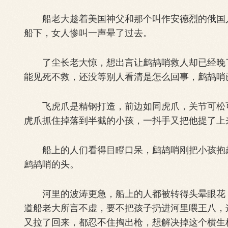
船老大趁着美国神父和那个叫作安德烈的俄国人
船下，女人惨叫一声晕了过去。
了尘长老大惊，想出言让鹧鸪哨救人却已经晚了
能见死不救，还没等别人看清是怎么回事，鹧鸪哨
飞虎爪是精钢打造，前边如同虎爪，关节可松可
虎爪抓住掉落到半截的小孩，一抖手又把他提了上
船上的人们看得目瞪口呆，鹧鸪哨刚把小孩抱起
鹧鸪哨的头。
河里的波涛更急，船上的人都被转得头晕眼花，
道船老大所言不虚，要不把孩子扔进河里喂王八，
又拉了回来，都忍不住掏出枪，想解决掉这个横生