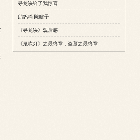
寻龙诀给了我惊喜
鹧鸪哨 陈瞎子
做
《寻龙诀》观后感
《鬼吹灯》之最终章，盗墓之最终章
很