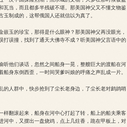
和瓦当，而且都多半残破不堪。那美国神父又不懂文物鉴
古玉制成的，这帮俄国人还就信以为真了。
嵌玉的珍宝，那得是什么眼神？那美国神父再没眼光，
误打误撞，找到了通天大佛寺不成？听美国神父言语中的
听他们谈话，忽然之间船身一晃，整艘巨大的渡船在河
着船身东倒西歪，一时间哭爹叫娘的呼痛之声乱成一片。
的人群中，快步抢到了尘长老身边，了尘长老对鹧鸪哨
样翻滚起来，船身在河中心打起了转，船上的船夫乘客
进河中，又摆出一盘烧鸡，点上几炷香，跪在甲板上，对