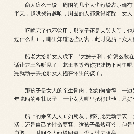
商人这么一说，周围的几个人也纷纷表示确有此
半天，越哄哭得越响，周围的人都觉得烦躁，女人
吓唬完了也不管用，那孩子还是大哭大闹，也就
过什么世面，哪里知道这些厉害，此时见船上众人
船老大给那女人跪下：“大妹子啊，你怎么敢在
话让龙王爷听见了，龙王爷等着你把娃扔下河里呢
完就动手去抢那女人抱在怀里的孩子。
那孩子是女人的亲生骨肉，她如何舍得，一边哭
年跑船的粗壮汉子，一个女人哪里抢得过他，只好
船上的乘客人人面如死灰，都对此无动于衷，大
活，还是自己的性命要紧。这孩子虽然可怜，但是
自取。一时间众人纷纷回避，没人过去阻拦。