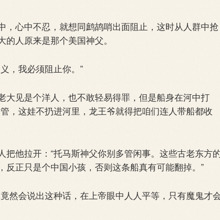
，心中不忍，就想同鹧鸪哨出面阻止，这时从人群中抢
大的人原来是那个美国神父。
义，我必须阻止你。”
大见是个洋人，也不敢轻易得罪，但是船身在河中打
别管，这娃不扔进河里，龙王爷就得把咱们连人带船都收
把他拉开：“托马斯神父你别多管闲事。这些古老东方
，反正只是个中国小孩，否则这条船真有可能翻掉。”
竟然会说出这种话，在上帝眼中人人平等，只有魔鬼才