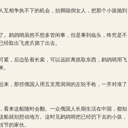
互相争执不下的机会，抬脚踹倒女人，把那个小孩抛到
。鹧鸪哨虽然不想多管闲事，但是事到临头，终究是不
已经取出飞虎爪掷了出去。
紧，后边坠着长索，可以远距离抓取东西，鹧鸪哨用飞
来。
来，那些俄国人用五支黑洞洞的左轮手枪，一齐对准了
看来这船随时会翻。一众俄国人长期生活在中国，都知
这船就别想动地方。这时见鹧鸪哨把已经扔下去的小孩，
枝节的家伙。