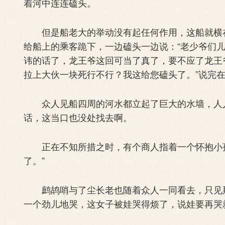
着河中连连磕头。
但是船老大的举动没有起任何作用，这船就横在
给船上的乘客跪下，一边磕头一边说：“老少爷们
讳的话了，龙王爷这回可当了真了，要不应了龙王
拉上大伙一块死行不行？我这给您磕头了。”说完
众人见船四周的河水都立起了巨大的水墙，人人
话，这当口也没处找去啊。
正在不知所措之时，有个商人指着一个怀抱小孩
了。”
鹧鸪哨与了尘长老也随着众人一同看去，只见那
一个劲儿地哭，这女子被娃哭得烦了，说娃要再哭