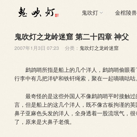
鬼吹灯
金棺陵兽
鬼吹灯之龙岭迷窟 第二十四章 神父
2007年1月3日 07:23
分类：
鬼吹灯之龙岭迷窟
鹧鸪哨所指是船上的几个洋人，鹧鸪哨偷眼看了
行李中有几把洋铲和铁钎绳索，聚在一起嘀嘀咕咕
最奇怪的是这些外国人不像鹧鸪哨平时接触过的
言，但是船上的这几个洋人，既不像古板拘谨的英
鼻子亚麻色头发的洋人，全身透着一股流氓气，很
了，原来是大鼻子老俄。