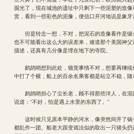
掘光了，现在城池的遗址中只剩下一些泥塑的造像
赏，看到一些彩色的泥像，便信口开河地说是象牙
但是转念一想，不对，把泥石的造像看作是镶金
也不可能看出这么大的误差来，难道那个美国神父
描述，还真有几分像是埋在地下的寺院。
鹧鸪哨想到此处，顿觉事情不对，想要再继续偷
中打了个横，船上的百余名乘客都是站立不稳，随
鹧鸪哨担心了尘长老，顾不得那些洋人，在混乱
说道：“不好，怕是遇上水里的东西了。”
这时候只见原本平静的河水，像突然间开了锅一
都乱作一团。船老大跟变戏法似的取出一只猪头扔