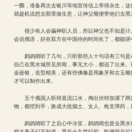
一圈，准备再次去银川等地宣传信上帝得永生，这
就趁机说想去那里做生意，让神父顺便带他们去黑
很少有人会骗神职人员，所以神父也不知是计。
会说俄语，好在双方在中国待的时间长了，都能讲
鹧鸪哨听了几句，只听那些人十句话有三句是在
自己在黑水城所见所闻，事无大小，都说了出来。
金嵌银，造型精美，还有些佛像是用象牙和古玉雕
才可以制作出来。
五个俄国人听得直流口水，掏出伏特加灌了两口
物，都挖到手，换成大批烟土、女人、枪支弹药，
鹧鸪哨听了之后心中冷笑，鹧鸪哨也曾去黑水城
些大鼻子们不知道，早在十九世纪初，欧洲就兴起