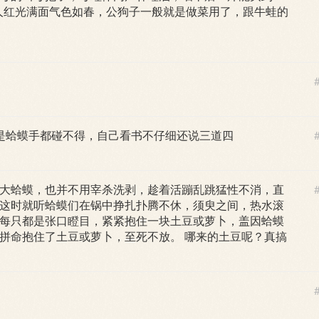
会使人红光满面气色如春，公狗子一般就是做菜用了，跟牛蛙的
是蛤蟆手都碰不得，自己看书不仔细还说三道四
大蛤蟆，也并不用宰杀洗剥，趁着活蹦乱跳猛性不消，直
这时就听蛤蟆们在锅中挣扎扑腾不休，须臾之间，热水滚
每只都是张口瞪目，紧紧抱住一块土豆或萝卜，盖因蛤蟆
拼命抱住了土豆或萝卜，至死不放。 哪来的土豆呢？真搞