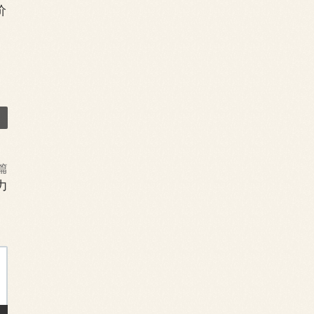
价
篇
力