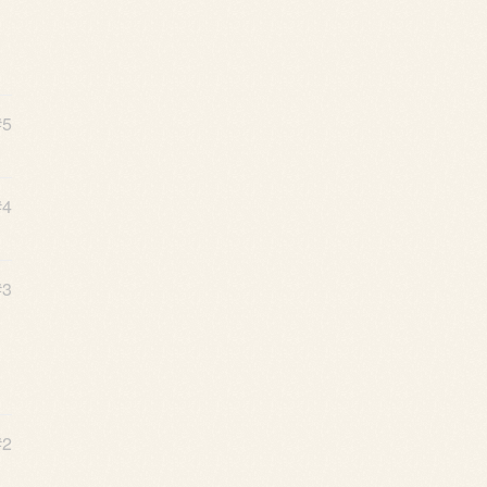
#5
#4
#3
#2