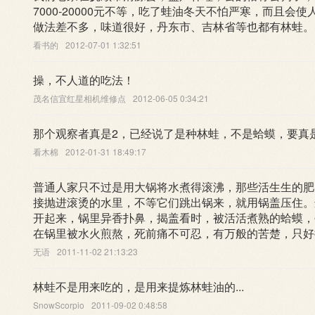
7000-20000元不等，吃了蛙油冬天不怕严寒，而且
做法差不多，味道很好，丹东市、吉林省等也都有林蛙。
看书的
2012-07-01 1:32:51
操，不人道的吃法！
茂名信宜红星相机维修点
2012-06-05 0:34:21
那个观察者真是2，已经说了是种林蛙，不是蛤蟆，要真
看木棉
2012-01-31 18:49:17
普通人家只不过是用大锅将水煮得滚沸，那些活生生的肥
接抛进滚烫的水里，不等它们跳出锅来，就用锅盖压住。
开起来，锅里异香扑鼻，揭盖看时，被活活煮熟的蛤蟆，
在锅里被水火煎熬，死前痛不可忍，有万般的苦楚，只好
无语
2011-11-02 21:13:23
林蛙不是用来吃的，是用来提炼林蛙油的...
SnowScorpio
2011-09-02 0:48:58