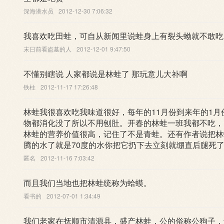
深海潜水员
2012-12-30 7:06:32
我喜欢吃田蛙，可自从新闻里说蛙身上有裂头蚴就不敢吃
末日前看盗墓的人
2012-12-01 9:47:50
不懂别瞎说 人家都说是林蛙了 那玩意儿大补啊
铁柱
2012-11-17 17:26:48
林蛙我很喜欢吃我味道很好，每年的11月份到来年的1
物都消化没了所以不用刨肚。开春的林蛙一班我都不吃，
林蛙的营养价值很高，记住了不是青蛙。还有作者说把林
腾的水了就是70度的水你把它扔下去立刻就绷直后腿死
匿名
2012-11-16 7:03:42
而且我们当地也把林蛙统称为蛤蟆。
看书的
2012-07-01 1:34:49
我们老家在抚顺市清源县，盛产林蛙，公的俗称公狗子，