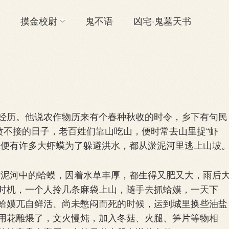
摸金校尉
鬼不语
凶宅·鬼墓天书
历。他说农作物历来有个春种秋收的时令，乡下有句民
黄不接的日子，老百姓们靠山吃山，便时常去山里捉“虾
上便有许多大虾蟆为了躲避洪水，都从淤泥河里逃上山坡
淤泥河中的蛤蟆，因着水草丰厚，都生得又肥又大，雨后
时机，一个人拎几条麻袋上山，随手去抓蛤嫫，一天下
蛤嫫兀自鲜活、尚未憋闷而死的时候，运到城里换些油盐
用花雕煨了，文火慢炖，加入冬菇、火腿、笋片等物相