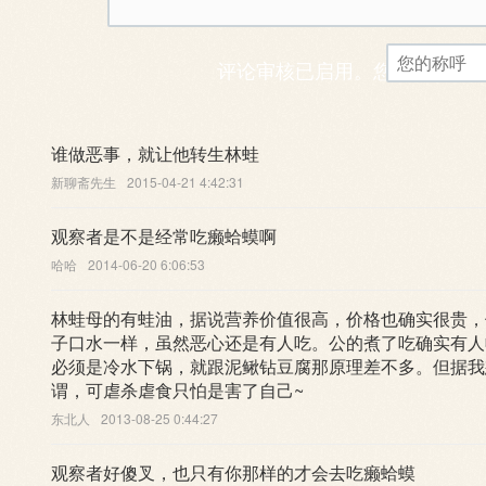
评论审核已启用。您的评论可
谁做恶事，就让他转生林蛙
新聊斋先生
2015-04-21 4:42:31
观察者是不是经常吃癞蛤蟆啊
哈哈
2014-06-20 6:06:53
林蛙母的有蛙油，据说营养价值很高，价格也确实很贵，
子口水一样，虽然恶心还是有人吃。公的煮了吃确实有人
必须是冷水下锅，就跟泥鳅钻豆腐那原理差不多。但据我
谓，可虐杀虐食只怕是害了自己~
东北人
2013-08-25 0:44:27
观察者好傻叉，也只有你那样的才会去吃癞蛤蟆