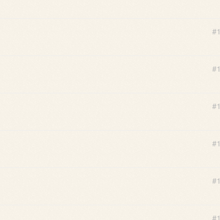
#
#
#
#
#
#