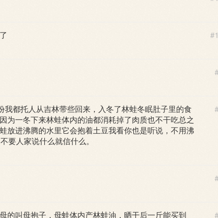
了
#
月份我都托人从吉林带些回来，入冬了林蛙冬眠肚子里的食
因为一冬下来林蛙体内的油都消耗掉了肉质也不干吃总之
蛙放进沸腾的水里它会抱着土豆我看你也是听说，不用沸
了不要人家说什么就信什么。
母的叫母抱子，母蛙体内产林蛙油，晒干后一斤能买到