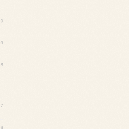
10
#9
#8
#7
#6