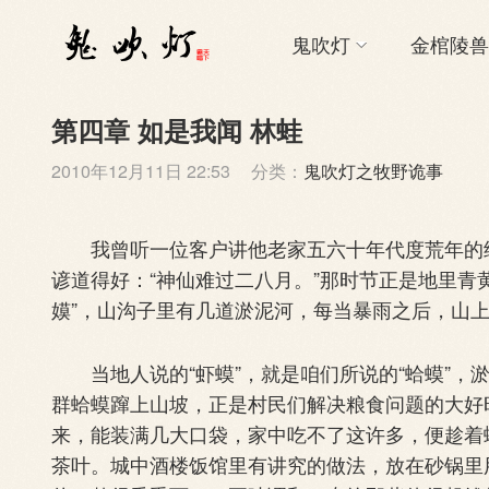
鬼吹灯
金棺陵兽
第四章 如是我闻 林蛙
2010年12月11日 22:53
分类：
鬼吹灯之牧野诡事
我曾听一位客户讲他老家五六十年代度荒年的经
谚道得好：“神仙难过二八月。”那时节正是地里青
嫫”，山沟子里有几道淤泥河，每当暴雨之后，山
当地人说的“虾蟆”，就是咱们所说的“蛤蟆”，
群蛤蟆蹿上山坡，正是村民们解决粮食问题的大好
来，能装满几大口袋，家中吃不了这许多，便趁着
茶叶。城中酒楼饭馆里有讲究的做法，放在砂锅里