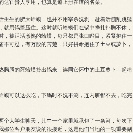
的达官贵人享用，也算是道上册在谱的名菜。
生生的肥大蛤蟆，也并不用宰杀洗剥，趁着活蹦乱跳猛
，就用锅盖压住。这时就听蛤蟆们在锅中挣扎扑腾不休，
时，被活活煮熟的蛤蟆，每只都是张口瞪目，紧紧抱住一
痛不可忍，有万般的苦楚，只好拼命抱住了土豆或萝卜，
腾腾的死蛤蟆拎出锅来，连同它怀中的土豆萝卜—起啃
蟆可以这么吃，下锅时不洗不涮，连内脏都不去，吃完
个大学生聊天，其中一个家里就承包了一条河，每次下
我那位客户朋友说的很接近，这是他们当地的一项重要副