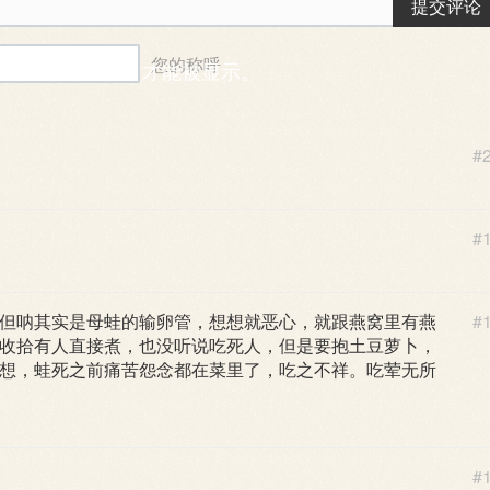
提交评论
您的称呼
能需要一段时间后才能被显示。
#
#
但呐其实是母蛙的输卵管，想想就恶心，就跟燕窝里有燕
#
收拾有人直接煮，也没听说吃死人，但是要抱土豆萝卜，
想，蛙死之前痛苦怨念都在菜里了，吃之不祥。吃荤无所
#