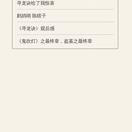
寻龙诀给了我惊喜
鹧鸪哨 陈瞎子
《寻龙诀》观后感
《鬼吹灯》之最终章，盗墓之最终章