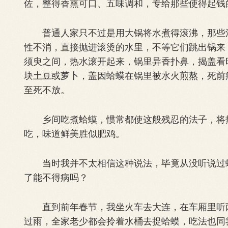
佐，整得香熏可口、五味调和，专给那些使得起钱
普通人家只不过是用大锅将水煮得滚沸，那些活
性不消，直接抛进滚烫的水里，不等它们跳出锅来
须臾之间，热水滚开起来，锅里异香扑鼻，揭盖看
块土豆或萝卜，盖因蛤蟆在锅里被水火煎熬，死前
至死不放。
乡间吃煮蛤蟆，惯常都使这般残忍的法子，将热
吃，味道鲜美胜似肥鸡。
当时我并不太相信这种说法，毕竟从没听说过蛤
了能不得病吗？
直到前年春节，我坐火车去大连，在车厢里听两
过雨，全家老少都会拎着水桶去捉蛤蟆，吃法也同