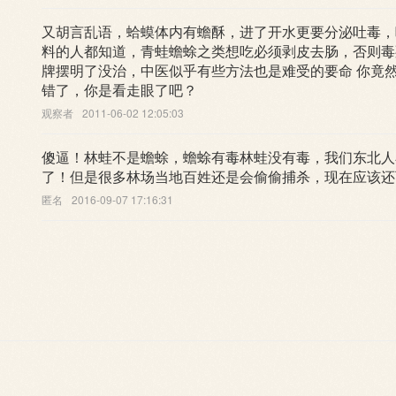
又胡言乱语，蛤蟆体内有蟾酥，进了开水更要分泌吐毒，
料的人都知道，青蛙蟾蜍之类想吃必须剥皮去肠，否则毒
牌摆明了没治，中医似乎有些方法也是难受的要命 你竟
错了，你是看走眼了吧？
观察者
2011-06-02 12:05:03
傻逼！林蛙不是蟾蜍，蟾蜍有毒林蛙没有毒，我们东北人
了！但是很多林场当地百姓还是会偷偷捕杀，现在应该还
匿名
2016-09-07 17:16:31