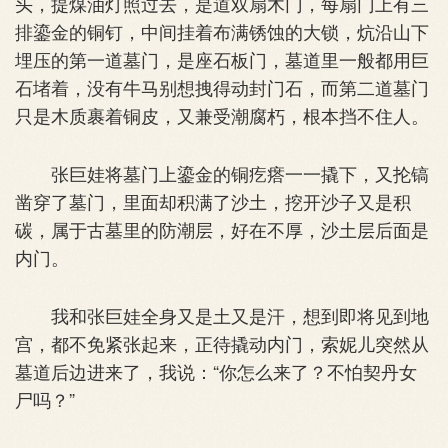
头，提煤油灯照过去，是道双扇木门，每扇门上有三
排鎏金的铜钉，中间挂着布满锈蚀的大锁，炕沿山下
埋压的第一道墓门，是座石板门，墓道里一般都用巨
石堵着，没有牛马别想拽得动封门石，而第二道墓门
只是木质裹着铜皮，又兼受潮腐朽，根本挡不住人。
张巨娃将墓门上鎏金的铜疙瘩一一撬下，又抡镐
凿穿了墓门，里面却积满了沙土，挖开沙子又是积
碳，属于古墓里的防潮层，好在不厚，沙土层后面是
内门。
我和张巨娃全身又是土又是汗，想到即将见到地
宫，都不免紧张起来，正待撬动内门，索妮儿突然从
墓道后边进来了，我说：“你怎么来了？不怕契丹女
尸吗？”