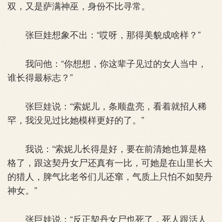
双，又是萨满神巫，身份不比寻常。
张巨娃想象不出：“哎呀，那得美貌成啥样？”
我问他：“你想想，你这辈子见过的女人当中，
谁长得最标志？”
张巨娃说：“索妮儿，条顺盘亮，看着就招人稀
罕，我没见过比她模样更好的了。”
我说：“索妮儿长得是好，要在前清她也算是格
格了，跟这契丹女尸还真有一比，可她是在山里长大
的猎人，脾气比老爷们儿还窜，气质上只怕不如契丹
神女。”
张巨娃说：“反正契丹女尸也死了，死人跟活人