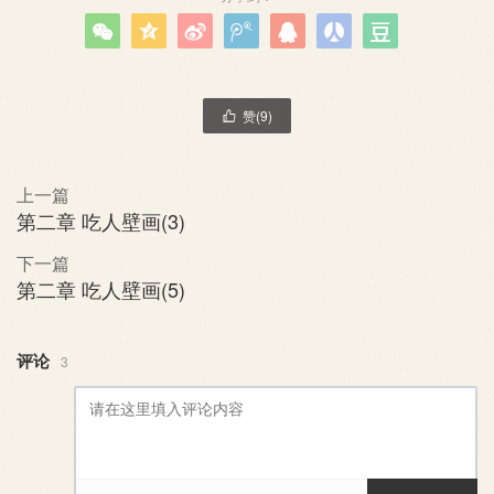







赞(
9
)

上一篇
第二章 吃人壁画(3)
下一篇
第二章 吃人壁画(5)
评论
3