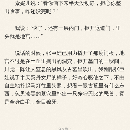
索妮儿说：“看你俩下来半天没动静，担心你整
出啥事，咋还没完呢？”
我说：“快了，还有一层内门，抠开这道门，里
头就是地宫……”
说话的时候，张巨娃已用力撬开了那扇门板，地
宫不过是在土丘里掏出的洞穴，抠开墓门的一瞬间，
只觉一阵让人窒息的黑风从古墓里吹出，我刚跟张巨
娃说了半天契丹女尸的样子，好奇心驱使之下，不由
自主地拎起马灯往里头照，想看一眼古墓里有什么东
西，忽见漆黑的墓穴里扑出一只狰狞无比的恶兽，竟
是全身白毛，金目獠牙。
分享到：