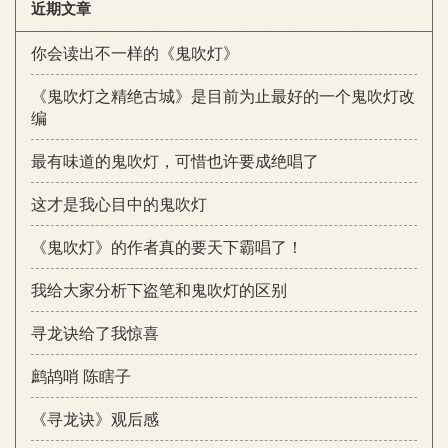
近期文章
你会读出不一样的《鬼吹灯》
《鬼吹灯之精绝古城》是目前为止最好的一个鬼吹灯改
编
最有味道的鬼吹灯，可惜也许要成绝唱了
这才是我心目中的鬼吹灯
《鬼吹灯》的作者真的要天下霸唱了！
我给大家分析下盗笔和鬼吹灯的区别
寻龙诀给了我惊喜
鹧鸪哨 陈瞎子
《寻龙诀》观后感