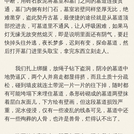
中断，用砖石胶泥将墓室和墓门之间的墓道连接贯
通，墓门内侧有封门石，墓室岩壁同样坚厚无比，绝
难凿穿，盗此契丹古墓，最便捷的途径就是从墓道顶
部挖进去，可墓道里不通风，让人呼吸困难，如果马
灯无缘无故突然熄灭，即是说明里面还有阴气，要赶
快掉头往外逃，夜长梦多，迟则有变，探命墓道，然
后打开墓门进里头取宝，拿完东西立刻走人。
我们扎上绑腿，放绳子钻下盗洞，阴冷的墓道中
地势逼仄，两个人并肩走都显得挤，而且土质十分疏
松，碰到墙皮就连土带泥一片一片的往下掉，随时都
有可能垮塌下来埋住墓道，条形砖砌成的墓道两壁抹
着层白灰面儿，下方绘有壁画，但这段墓道损毁严
重，泥水侵浸，仅有一些凌乱的线条可见，墓道中还
有一些殉葬的人骨，也许是兽骨，烂得认不出了。