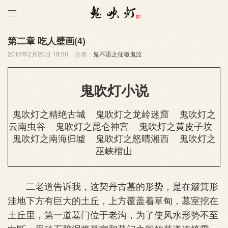

第二章 吃人壁画(4)
2016年2月20日 19:50
分类：
鬼不语之仙墩鬼泣
鬼吹灯小说
鬼吹灯之精绝古城
鬼吹灯之龙岭迷窟
鬼吹灯之
云南虫谷
鬼吹灯之昆仑神宫
鬼吹灯之黄皮子坟
鬼吹灯之南海归墟
鬼吹灯之怒晴湘西
鬼吹灯之
巫峡棺山
二老道告诉我，这契丹古墓的形势，是在簸箕形
洼地下方有巨大的土丘，上方覆盖着草甸，墓室挖在
土丘里，第一道墓门位于老沟，为了使风水形势不至