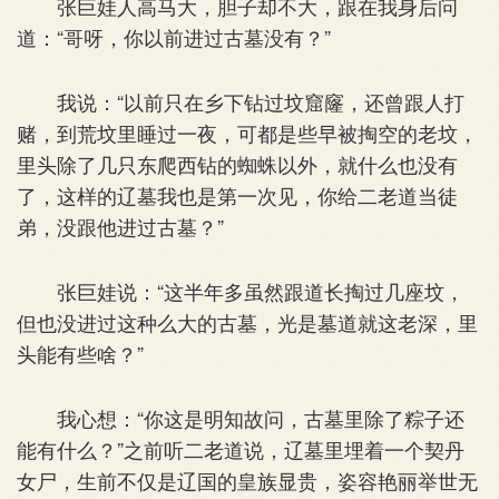
张巨娃人高马大，胆子却不大，跟在我身后问
道：“哥呀，你以前进过古墓没有？”
我说：“以前只在乡下钻过坟窟窿，还曾跟人打
赌，到荒坟里睡过一夜，可都是些早被掏空的老坟，
里头除了几只东爬西钻的蜘蛛以外，就什么也没有
了，这样的辽墓我也是第一次见，你给二老道当徒
弟，没跟他进过古墓？”
张巨娃说：“这半年多虽然跟道长掏过几座坟，
但也没进过这种么大的古墓，光是墓道就这老深，里
头能有些啥？”
我心想：“你这是明知故问，古墓里除了粽子还
能有什么？”之前听二老道说，辽墓里埋着一个契丹
女尸，生前不仅是辽国的皇族显贵，姿容艳丽举世无