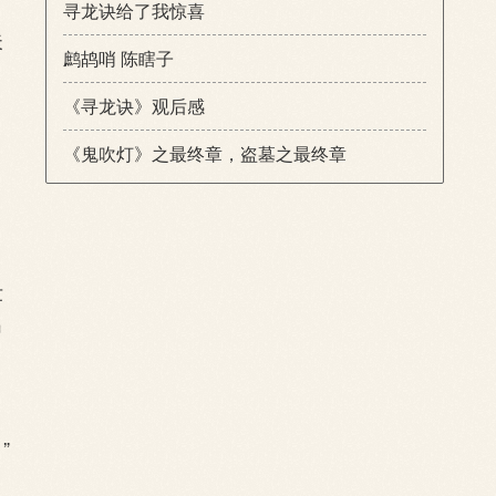
寻龙诀给了我惊喜
夫
鹧鸪哨 陈瞎子
《寻龙诀》观后感
《鬼吹灯》之最终章，盗墓之最终章
壮
出
”