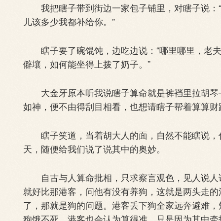
我把瞎子带到街边一家包子铺里，对瞎子说：“
儿该多少我都补给你。”
瞎子要了碗馄饨，边吃边说：“哪里哪里，老夫
僻壤，如何能坐得上拨了奶子。”
大金牙原本听我说瞎子算命就是裤裆里拉胡琴—
如神，便不由得刮目相看，也想请瞎子帮着算算财
瞎子笑道，当着胡大人的面，自然不能瞎说，什
天，随便给我们说了说其中的奥妙。
自古与人算命批相，只求察言观色，见人说人话
就好比那港客，问他有没有养狗，这就是两头走的
了，那就是狗的问题。港客丢下狗全家远奔避难，
狗饿不死，港客也会认为算得准，只是因为其中牵