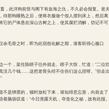
畜，此洋狗前世与阁下有血海之仇，不久必会报复。老
，待那狗睡熟之后，便将衣服做个假人摆到床上，然后离
将它的尸体悬在深山古树之上，使其腐烂消解，切记不可
余毛骨之时，即为此宿怨化解之期，港客听得心服口
一个，架住陈瞎子往外就走。瞎子大惊，忙道：“二位
真没几个钱……这把老骨头经不住你们这么捏呀。”但走
”
不是绑票的，顿时放松下来，谁知得意忘形，向前走了
捂着脑袋叹道：“今日泄露天机，夺造化之秘，故有此报。