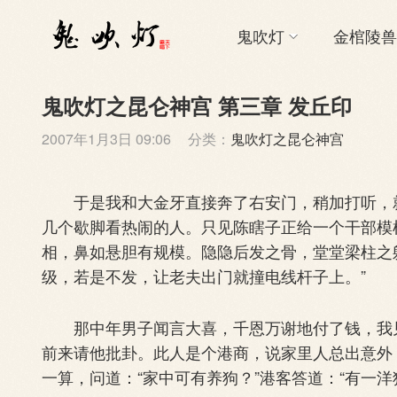
鬼吹灯
金棺陵兽
鬼吹灯之昆仑神宫 第三章 发丘印
2007年1月3日 09:06
分类：
鬼吹灯之昆仑神宫
于是我和大金牙直接奔了右安门，稍加打听，就
几个歇脚看热闹的人。只见陈瞎子正给一个干部模
相，鼻如悬胆有规模。隐隐后发之骨，堂堂梁柱之
级，若是不发，让老夫出门就撞电线杆子上。”
那中年男子闻言大喜，千恩万谢地付了钱，我见
前来请他批卦。此人是个港商，说家里人总出意外
一算，问道：“家中可有养狗？”港客答道：“有一