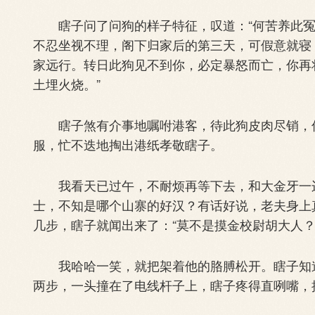
瞎子问了问狗的样子特征，叹道：“何苦养此冤
不忍坐视不理，阁下归家后的第三天，可假意就寝
家远行。转日此狗见不到你，必定暴怒而亡，你再
土埋火烧。”
瞎子煞有介事地嘱咐港客，待此狗皮肉尽销，仅
服，忙不迭地掏出港纸孝敬瞎子。
我看天已过午，不耐烦再等下去，和大金牙一边
士，不知是哪个山寨的好汉？有话好说，老夫身上
几步，瞎子就闻出来了：“莫不是摸金校尉胡大人？
我哈哈一笑，就把架着他的胳膊松开。瞎子知道
两步，一头撞在了电线杆子上，瞎子疼得直咧嘴，