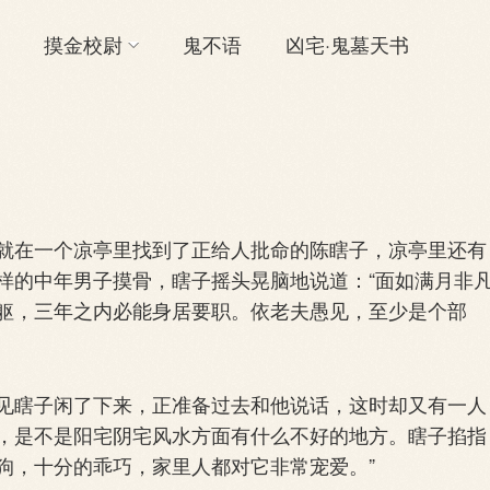
摸金校尉
鬼不语
凶宅·鬼墓天书
在一个凉亭里找到了正给人批命的陈瞎子，凉亭里还有
样的中年男子摸骨，瞎子摇头晃脑地说道：“面如满月非
躯，三年之内必能身居要职。依老夫愚见，至少是个部
瞎子闲了下来，正准备过去和他说话，这时却又有一人
，是不是阳宅阴宅风水方面有什么不好的地方。瞎子掐指
洋狗，十分的乖巧，家里人都对它非常宠爱。”