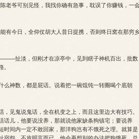
陈老爷可别见怪，我找你确有急事，耽误了你赚钱，一
能有今日，全仰仗胡大人昔日提携，否则终日窝在那穷
——扯淡，但刚才在凉亭中，见到瞎子神机百出，批数
路。
么神数，都是屁话。说着把一碗馄饨一转圈喝个底朝
，见鬼说鬼话，全在机变之上，而且这里边大有技巧。
活话儿，他要说没养，那就说他家缺条狗镇宅；要说养
短时间内一定不敢回家，那洋狗岂有不饿死之理。就算是
扯宿怨，不肯明言而已，他会再想别的办法把狗饿死，总