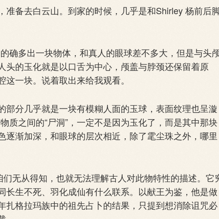
去白云山。到家的时候，几乎是和Shirley 杨前后
中，的确多出一块物体，和真人的眼球差不多大，但是与头
人头的玉化就是以口舌为中心，颅盖与脖颈还保留着原
腔这一块。说着取出来给我观看。
部分几乎就是一块有模糊人面的玉球，表面纹理也呈漩
量与物质之间的“尸洞”，一定不是因为玉化了，而是其中那块
色逐渐加深，和眼球的层次相近，除了雮尘珠之外，哪里
咱们无从得知，也就无法理解古人对此物特性的描述。它
同长生不死、羽化成仙有什么联系。以献王为鉴，他是做
年扎格拉玛族中的祖先占卜的结果，只提到想消除诅咒必
载。