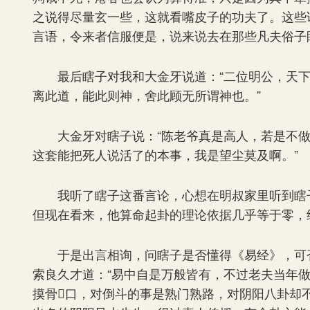
之说得尽量玄一些，这就看嘴皮子的功夫了。这些
言语，令来者信服便是，说来说去在那些凡夫俗子
最后瞎子对我和大金牙说道：“二位明公，天下
离此道，能此则神，舍此顾无所谓神也。”
大金牙对瞎子说：“陈老爷真是高人，若是不做
这套能把死人说活了的本事，我是望尘莫及啊。”
我听了瞎子这番言论，心想在明叔家里听到瞎子
但现在看来，他算命起卦的理论依据几乎等于零，
于是出言相询，问瞎子是否懂得《易经》，可否
索良久才道：“易中自是万般皆有，不过老夫当年
摸骨口，对倒斗的事是熟门熟路，对阴阳八卦却