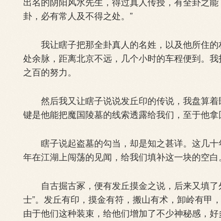
出名的阴阳风水先生，得过真人传授，有全卦之能
卦，必有常人及不得之处。”
我让瞎子把那全卦真人的名姓，以及他所住的村
处余脉，距离北京不远，几个小时的车程便到。我
之百的努力。
然后我又让瞎子说说发丘印的传说，我盘算着既
键是他能把魔国陵墓的线索透露给我们，至于他拿
瞎子说起盗墓的勾当，却是知之甚详。这几十年
年在江湖上闯荡的见闻，给我们填补这一块的空白
自古掘古冢，便有发丘摸金之说，后来又填了外来
士”。发丘有印，摸金有符，搬山有术，卸岭有甲，
由于他们这种装束，给他们增加了不少神秘感，好