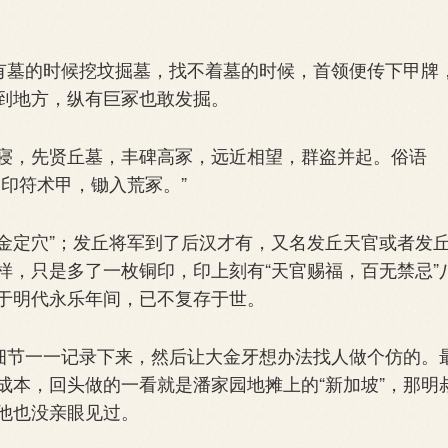
有墓的时候挖坟掘墓，找不着墓的时候，首领便传下甲牌
到地方，纵有巨冢也敢发掘。
，先贤丘墓，丰碑高冢，远近相望，群盗并起。俗语
印符术甲，锄入荒冢。”
金定穴”；发丘将军到了后汉才有，又名发丘天官或者发
样，只是多了一枚铜印，印上刻有“天官赐福，百无禁忌”
于明代永乐年间，已不复存于世。
细节一一记录下来，然后让大金牙想办法找人做个仿的。
成本，回头做的一看就是潘家园地摊上的“新加坡”，那明
他也没亲眼见过。