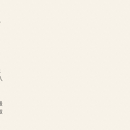
，
丘
八
最
叔