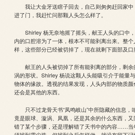
我让大金牙送瞎子回去，自己则匆匆赶回家中，准备
进了门，我赶忙问那颗人头怎么样了。
Shirley 杨无奈地摇了摇头，献王人头的口
内的口腔溶为了一体，根本不可能剥离出来。整个
样，这些部分已经被切掉了，现在就剩下面部及口
献王的人头被切掉了所有能剥离的部分，剩余的
涡的形状。Shirley 杨说这颗人头能吸引介于能
物体的缘故。透视的结果发现，人头内部的物质颜
还会是其他的东西。
只不过龙骨天书“凤鸣岐山”中所隐藏的信息，
竟是眼球、漩涡、凤凰，还是其余的什么东西，又
错了某个步骤，还是理解错了天书中的内容……当
须找到雮尘珠，但找到之后怎样做，就没有留下记