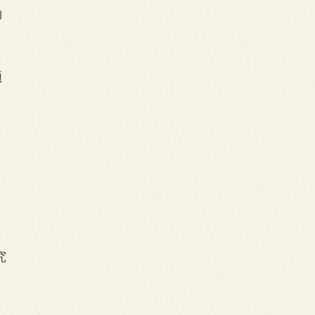
脚
颅
究