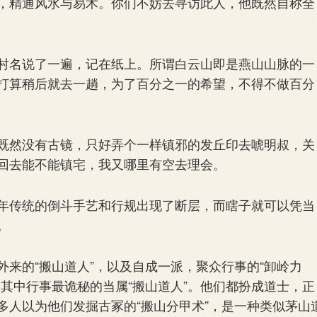
，精通风水与易术。你们不妨去寻访此人，他既然自称全
名说了一遍，记在纸上。所谓白云山即是燕山山脉的一
打算稍后就去一趟，为了百分之一的希望，不得不做百分
然没有古镜，只好弄个一样镇邪的发丘印去唬明叔，关
回去能不能镇宅，我又哪里有空去理会。
传统的倒斗手艺和行规出现了断层，而瞎子就可以凭当
。
的“搬山道人”，以及自成一派，聚众行事的“卸岭力
其中行事最诡秘的当属“搬山道人”。他们都扮成道士，正
多人以为他们发掘古冢的“搬山分甲术”，是一种类似茅山