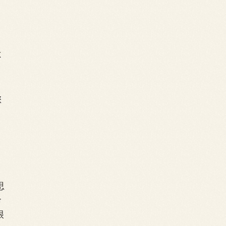
不
您
思
命
很