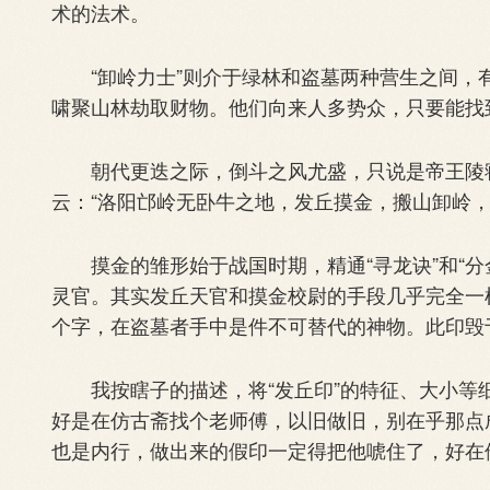
术的法术。
“卸岭力士”则介于绿林和盗墓两种营生之间，
啸聚山林劫取财物。他们向来人多势众，只要能找
朝代更迭之际，倒斗之风尤盛，只说是帝王陵寝
云：“洛阳邙岭无卧牛之地，发丘摸金，搬山卸岭，
摸金的雏形始于战国时期，精通“寻龙诀”和“分
灵官。其实发丘天官和摸金校尉的手段几乎完全一
个字，在盗墓者手中是件不可替代的神物。此印毁
我按瞎子的描述，将“发丘印”的特征、大小等
好是在仿古斋找个老师傅，以旧做旧，别在乎那点
也是内行，做出来的假印一定得把他唬住了，好在