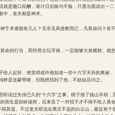
话就是随口应酬，谁计日后验与不验，只需当面说出一二
眼中，老夫都是神术。
神于术者能有几人？无非见风使舵而已，凡算命问卜皆
算命的行当，而经营古玩字画，一定能够大发横财。就
给人起卦，便觉得或许他知道一些十六字天卦的奥秘，
纯粹是连蒙带唬，但既然找到了他，不妨姑且问之。
听说过失传已久的“十六字”之事。瞎子捻了捻山羊胡，
做的营生是卸岭拔棺，后来丢了一对招子才不得不给人算
不得其道。不过老夫听说在离京不远的白云山，最近有个