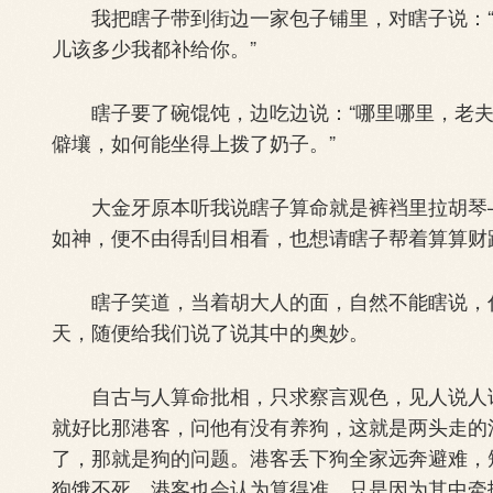
我把瞎子带到街边一家包子铺里，对瞎子说：“
儿该多少我都补给你。”
瞎子要了碗馄饨，边吃边说：“哪里哪里，老夫
僻壤，如何能坐得上拨了奶子。”
大金牙原本听我说瞎子算命就是裤裆里拉胡琴—
如神，便不由得刮目相看，也想请瞎子帮着算算财
瞎子笑道，当着胡大人的面，自然不能瞎说，什
天，随便给我们说了说其中的奥妙。
自古与人算命批相，只求察言观色，见人说人话
就好比那港客，问他有没有养狗，这就是两头走的
了，那就是狗的问题。港客丢下狗全家远奔避难，
狗饿不死，港客也会认为算得准，只是因为其中牵