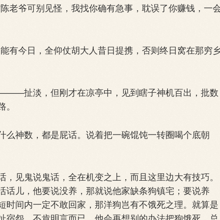
陈老爷可别见怪，我找你确有急事，耽误了你赚钱，一
能有今日，全仰仗胡大人昔日提携，否则终日窝在那穷
——扯淡，但刚才在凉亭中，见到瞎子神机百出，批数
路。
么神数，都是屁话。说着把一碗馄饨一转圈喝个底朝
，见鬼说鬼话，全在机变之上，而且这里边大有技巧。
活话儿，他要说没养，那就说他家缺条狗镇宅；要说养
短时间内一定不敢回家，那洋狗岂有不饿死之理。就算是
扯宿怨，不肯明言而已，他会再想别的办法把狗饿死，总