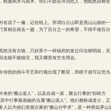
，精通风水与易术。你们不妨去寻访此人，他既然自称全
名说了一遍，记在纸上。所谓白云山即是燕山山脉的一
打算稍后就去一趟，为了百分之一的希望，不得不做百分
然没有古镜，只好弄个一样镇邪的发丘印去唬明叔，关
回去能不能镇宅，我又哪里有空去理会。
传统的倒斗手艺和行规出现了断层，而瞎子就可以凭当
。
的“搬山道人”，以及自成一派，聚众行事的“卸岭力
其中行事最诡秘的当属“搬山道人”。他们都扮成道士，正
多人以为他们发掘古冢的“搬山分甲术”，是一种类似茅山