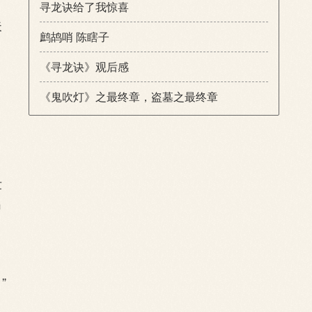
寻龙诀给了我惊喜
夫
鹧鸪哨 陈瞎子
《寻龙诀》观后感
《鬼吹灯》之最终章，盗墓之最终章
壮
出
”