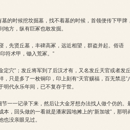
有墓的时候挖坟掘墓，找不着墓的时候，首领便传下甲牌
到地方，纵有巨冢也敢发掘。
，先贤丘墓，丰碑高冢，远近相望，群盗并起。俗语
印符术甲，锄入荒冢。”
金定穴”；发丘将军到了后汉才有，又名发丘天官或者发
样，只是多了一枚铜印，印上刻有“天官赐福，百无禁忌”
于明代永乐年间，已不复存于世。
细节一一记录下来，然后让大金牙想办法找人做个仿的。
成本，回头做的一看就是潘家园地摊上的“新加坡”，那明
他也没亲眼见过。