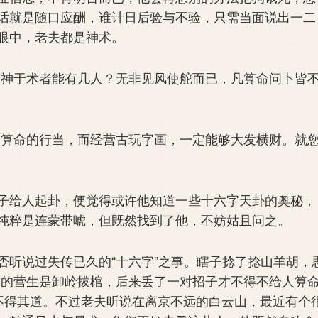
话就是随口应酬，谁计日后验与不验，只需当面说出一二
眼中，老夫都是神术。
神于术者能有几人？无非见风使舵而已，凡算命问卜皆
算命的行当，而经营古玩字画，一定能够大发横财。就
给人起卦，便觉得或许他知道一些十六字天卦的奥秘，
纯粹是连蒙带唬，但既然找到了他，不妨姑且问之。
听说过失传已久的“十六字”之事。瞎子捻了捻山羊胡，
做的营生是卸岭拔棺，后来丢了一对招子才不得不给人算
不得其道。不过老夫听说在离京不远的白云山，最近有个