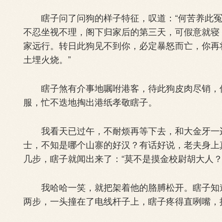
瞎子问了问狗的样子特征，叹道：“何苦养此冤
不忍坐视不理，阁下归家后的第三天，可假意就寝
家远行。转日此狗见不到你，必定暴怒而亡，你再
土埋火烧。”
瞎子煞有介事地嘱咐港客，待此狗皮肉尽销，仅
服，忙不迭地掏出港纸孝敬瞎子。
我看天已过午，不耐烦再等下去，和大金牙一边
士，不知是哪个山寨的好汉？有话好说，老夫身上
几步，瞎子就闻出来了：“莫不是摸金校尉胡大人？
我哈哈一笑，就把架着他的胳膊松开。瞎子知道
两步，一头撞在了电线杆子上，瞎子疼得直咧嘴，