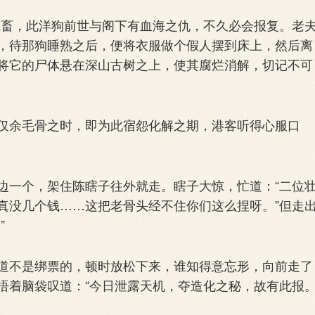
畜，此洋狗前世与阁下有血海之仇，不久必会报复。老
，待那狗睡熟之后，便将衣服做个假人摆到床上，然后离
将它的尸体悬在深山古树之上，使其腐烂消解，切记不可
余毛骨之时，即为此宿怨化解之期，港客听得心服口
一个，架住陈瞎子往外就走。瞎子大惊，忙道：“二位
真没几个钱……这把老骨头经不住你们这么捏呀。”但走
”
不是绑票的，顿时放松下来，谁知得意忘形，向前走了
捂着脑袋叹道：“今日泄露天机，夺造化之秘，故有此报。