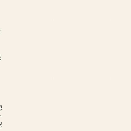
不
您
思
命
很