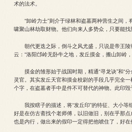
术的法术。
“卸岭力士”则介于绿林和盗墓两种营生之间，
啸聚山林劫取财物。他们向来人多势众，只要能找
朝代更迭之际，倒斗之风尤盛，只说是帝王陵寝
云：“洛阳邙岭无卧牛之地，发丘摸金，搬山卸岭，
摸金的雏形始于战国时期，精通“寻龙诀”和“分
灵官。其实发丘天官和摸金校尉的手段几乎完全一
个字，在盗墓者手中是件不可替代的神物。此印毁
我按瞎子的描述，将“发丘印”的特征、大小等
好是在仿古斋找个老师傅，以旧做旧，别在乎那点
也是内行，做出来的假印一定得把他唬住了，好在