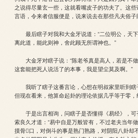
之说得尽量玄一些，这就看嘴皮子的功夫了。这些
言语，令来者信服便是，说来说去在那些凡夫俗子
最后瞎子对我和大金牙说道：“二位明公，天下
离此道，能此则神，舍此顾无所谓神也。”
大金牙对瞎子说：“陈老爷真是高人，若是不做
这套能把死人说活了的本事，我是望尘莫及啊。”
我听了瞎子这番言论，心想在明叔家里听到瞎子
但现在看来，他算命起卦的理论依据几乎等于零，
于是出言相询，问瞎子是否懂得《易经》，可否
索良久才道：“易中自是万般皆有，不过老夫当年
摸骨口，对倒斗的事是熟门熟路，对阴阳八卦却