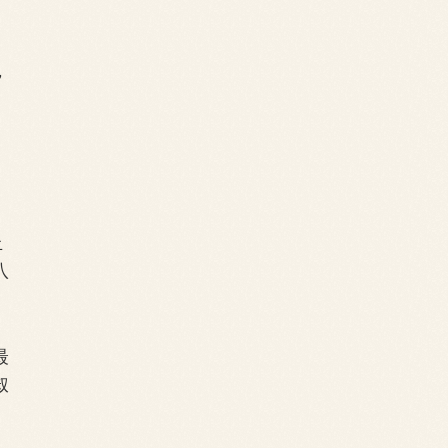
，
丘
八
最
叔