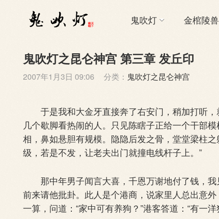
鬼吹灯
金棺陵兽
鬼吹灯之昆仑神宫 第三章 发丘印
2007年1月3日 09:06
分类：
鬼吹灯之昆仑神宫
于是我和大金牙直接奔了右安门，稍加打听，就
几个歇脚看热闹的人。只见陈瞎子正给一个干部模
相，鼻如悬胆有规模。隐隐后发之骨，堂堂梁柱之
级，若是不发，让老夫出门就撞电线杆子上。”
那中年男子闻言大喜，千恩万谢地付了钱，我见
前来请他批卦。此人是个港商，说家里人总出意外
一算，问道：“家中可有养狗？”港客答道：“有一