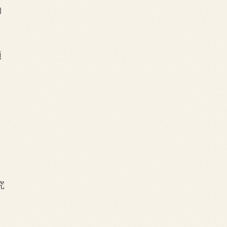
脚
颅
究