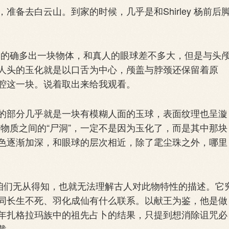
去白云山。到家的时候，几乎是和Shirley 杨前后
中，的确多出一块物体，和真人的眼球差不多大，但是与头
人头的玉化就是以口舌为中心，颅盖与脖颈还保留着原
腔这一块。说着取出来给我观看。
部分几乎就是一块有模糊人面的玉球，表面纹理也呈漩
量与物质之间的“尸洞”，一定不是因为玉化了，而是其中那块
色逐渐加深，和眼球的层次相近，除了雮尘珠之外，哪里
咱们无从得知，也就无法理解古人对此物特性的描述。它
同长生不死、羽化成仙有什么联系。以献王为鉴，他是做
年扎格拉玛族中的祖先占卜的结果，只提到想消除诅咒必
载。