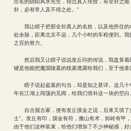
出名的阴阳风水先生，得过真人传授，有全卦之能
卦，必有常人及不得之处。”
我让瞎子把那全卦真人的名姓，以及他所住的村
处余脉，距离北京不远，几个小时的车程便到。我
之百的努力。
然后我又让瞎子说说发丘印的传说，我盘算着既
键是他能把魔国陵墓的线索透露给我们，至于他拿
瞎子说起盗墓的勾当，却是知之甚详。这几十年
年在江湖上闯荡的见闻，给我们填补这一块的空白
自古掘古冢，便有发丘摸金之说，后来又填了外来
士”。发丘有印，摸金有符，搬山有术，卸岭有甲，
由于他们这种装束，给他们增加了不少神秘感，好