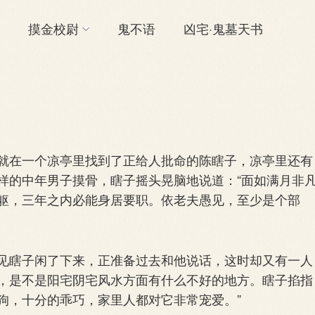
摸金校尉
鬼不语
凶宅·鬼墓天书
在一个凉亭里找到了正给人批命的陈瞎子，凉亭里还有
样的中年男子摸骨，瞎子摇头晃脑地说道：“面如满月非
躯，三年之内必能身居要职。依老夫愚见，至少是个部
瞎子闲了下来，正准备过去和他说话，这时却又有一人
，是不是阳宅阴宅风水方面有什么不好的地方。瞎子掐指
洋狗，十分的乖巧，家里人都对它非常宠爱。”