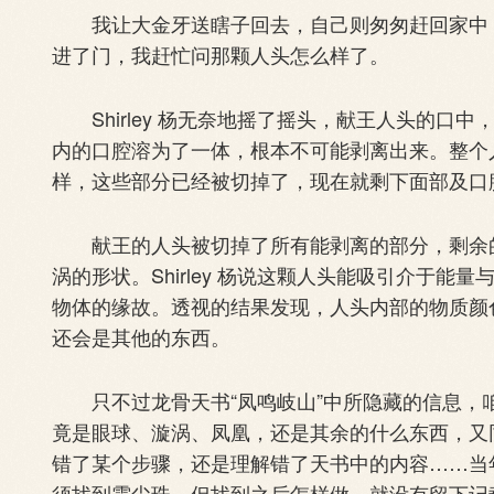
我让大金牙送瞎子回去，自己则匆匆赶回家中，准备
进了门，我赶忙问那颗人头怎么样了。
Shirley 杨无奈地摇了摇头，献王人头的口
内的口腔溶为了一体，根本不可能剥离出来。整个
样，这些部分已经被切掉了，现在就剩下面部及口
献王的人头被切掉了所有能剥离的部分，剩余的
涡的形状。Shirley 杨说这颗人头能吸引介于能
物体的缘故。透视的结果发现，人头内部的物质颜
还会是其他的东西。
只不过龙骨天书“凤鸣岐山”中所隐藏的信息，
竟是眼球、漩涡、凤凰，还是其余的什么东西，又
错了某个步骤，还是理解错了天书中的内容……当
须找到雮尘珠，但找到之后怎样做，就没有留下记