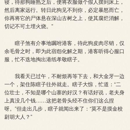
寝，待那狗睡熟之后，便将衣服做个假人摆到床上，
然后离家远行。转日此狗见不到你，必定暴怒而亡，
你再将它的尸体悬在深山古树之上，使其腐烂消解，
切记不可土埋火烧。”
瞎子煞有介事地嘱咐港客，待此狗皮肉尽销，仅
余毛骨之时，即为此宿怨化解之期，港客听得心服口
服，忙不迭地掏出港纸孝敬瞎子。
我看天已过午，不耐烦再等下去，和大金牙一边
一个，架住陈瞎子往外就走。瞎子大惊，忙道：“二
位壮士，不知是哪个山寨的好汉？有话好说，老夫身
上真没几个钱……这把老骨头经不住你们这么捏
呀。”但走出几步，瞎子就闻出来了：“莫不是摸金校
尉胡大人？”