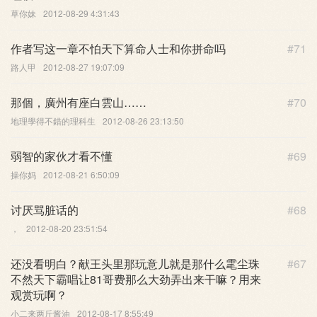
草你妹
2012-08-29 4:31:43
作者写这一章不怕天下算命人士和你拼命吗
#71
路人甲
2012-08-27 19:07:09
那個，廣州有座白雲山……
#70
地理學得不錯的理科生
2012-08-26 23:13:50
弱智的家伙才看不懂
#69
操你妈
2012-08-21 6:50:09
讨厌骂脏话的
#68
，
2012-08-20 23:51:54
还没看明白？献王头里那玩意儿就是那什么雮尘珠
#67
不然天下霸唱让81哥费那么大劲弄出来干嘛？用来
观赏玩啊？
小二来两斤酱油
2012-08-17 8:55:49