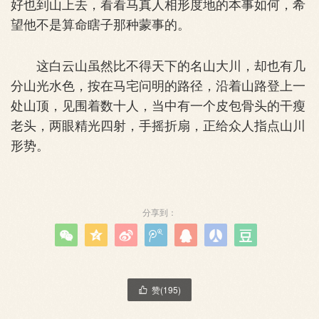
好也到山上去，看看马真人相形度地的本事如何，希
望他不是算命瞎子那种蒙事的。
这白云山虽然比不得天下的名山大川，却也有几
分山光水色，按在马宅问明的路径，沿着山路登上一
处山顶，见围着数十人，当中有一个皮包骨头的干瘦
老头，两眼精光四射，手摇折扇，正给众人指点山川
形势。
分享到：







赞(
195
)
