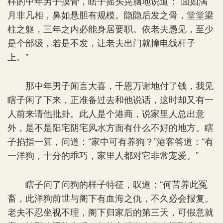
样的中年男子摸骨，瞎子摇头晃脑地说道：“面如满
月非凡相，鼻如悬胆有规模。隐隐后发之骨，堂堂梁
柱之躯，三年之内必能身居要职。依老夫愚见，至少
是个部级，若是不发，让老夫出门就撞电线杆子
上。”
那中年男子闻言大喜，千恩万谢地付了钱，我见
瞎子闲了下来，正准备过去和他说话，这时却又有一
人前来请他批卦。此人是个港商，说家里人总出意
外，是不是阳宅阴宅风水方面有什么不好的地方。瞎
子掐指一算，问道：“家中可有养狗？”港客答道：“有
一洋狗，十分的乖巧，家里人都对它非常宠爱。”
瞎子问了问狗的样子特征，叹道：“何苦养此冤
畜，此洋狗前世与阁下有血海之仇，不久必会报复。
老夫不忍坐视不理，阁下归家后的第三天，可假意就