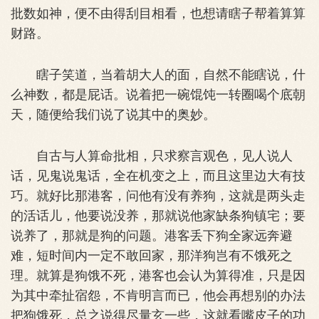
批数如神，便不由得刮目相看，也想请瞎子帮着算算
财路。
瞎子笑道，当着胡大人的面，自然不能瞎说，什
么神数，都是屁话。说着把一碗馄饨一转圈喝个底朝
天，随便给我们说了说其中的奥妙。
自古与人算命批相，只求察言观色，见人说人
话，见鬼说鬼话，全在机变之上，而且这里边大有技
巧。就好比那港客，问他有没有养狗，这就是两头走
的活话儿，他要说没养，那就说他家缺条狗镇宅；要
说养了，那就是狗的问题。港客丢下狗全家远奔避
难，短时间内一定不敢回家，那洋狗岂有不饿死之
理。就算是狗饿不死，港客也会认为算得准，只是因
为其中牵扯宿怨，不肯明言而已，他会再想别的办法
把狗饿死，总之说得尽量玄一些，这就看嘴皮子的功