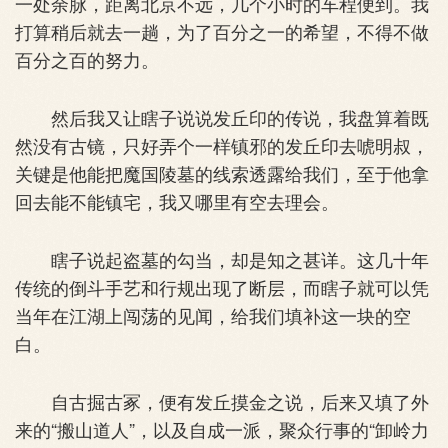
一处余脉，距离北京不远，几个小时的车程便到。我
打算稍后就去一趟，为了百分之一的希望，不得不做
百分之百的努力。
然后我又让瞎子说说发丘印的传说，我盘算着既
然没有古镜，只好弄个一样镇邪的发丘印去唬明叔，
关键是他能把魔国陵墓的线索透露给我们，至于他拿
回去能不能镇宅，我又哪里有空去理会。
瞎子说起盗墓的勾当，却是知之甚详。这几十年
传统的倒斗手艺和行规出现了断层，而瞎子就可以凭
当年在江湖上闯荡的见闻，给我们填补这一块的空
白。
自古掘古冢，便有发丘摸金之说，后来又填了外
来的“搬山道人”，以及自成一派，聚众行事的“卸岭力