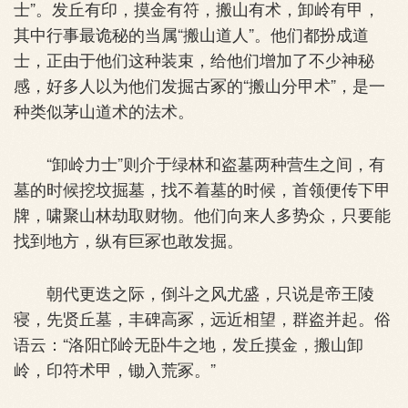
士”。发丘有印，摸金有符，搬山有术，卸岭有甲，
其中行事最诡秘的当属“搬山道人”。他们都扮成道
士，正由于他们这种装束，给他们增加了不少神秘
感，好多人以为他们发掘古冢的“搬山分甲术”，是一
种类似茅山道术的法术。
“卸岭力士”则介于绿林和盗墓两种营生之间，有
墓的时候挖坟掘墓，找不着墓的时候，首领便传下甲
牌，啸聚山林劫取财物。他们向来人多势众，只要能
找到地方，纵有巨冢也敢发掘。
朝代更迭之际，倒斗之风尤盛，只说是帝王陵
寝，先贤丘墓，丰碑高冢，远近相望，群盗并起。俗
语云：“洛阳邙岭无卧牛之地，发丘摸金，搬山卸
岭，印符术甲，锄入荒冢。”