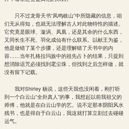
只不过龙骨天书“凤鸣岐山”中所隐藏的信息，咱
们无从得知，也就无法理解古人对此物特性的描述。
它究竟是眼球、漩涡、凤凰，还是其余的什么东西，
又同长生不死、羽化成仙有什么联系。以献王为鉴，
他是做错了某个步骤，还是理解错了天书中的内
容……当年扎格拉玛族中的祖先占卜的结果，只提到
想消除诅咒必须找到雮尘珠，但找到之后怎样做，就
没有留下记载。
我对Shirley 杨说，这些天我也没闲着，刚打听
到一个白云山“全卦真人”的事，我想起以前我祖父的
师傅，他就是在白云山学的艺。说不定那本阴阳风水
残书，也是得自于白云山，我这就打算立刻过去碰碰
运气。