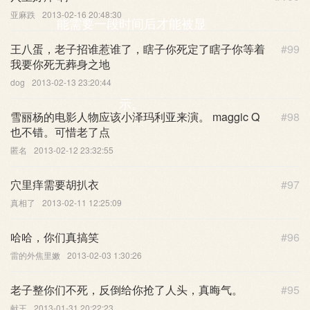
亚麻跌
2013-02-16 20:48:30
能需要一段时间后才能被显
王八蛋，老子招谁惹谁了，瞎子你死定了瞎子你等着
#99
我要你死无葬身之地
dog
2013-02-13 23:20:44
示。
雪丽杨的电影人物应该小泽玛利亚来演。 maggic Q
#98
也不错。可惜老了点
匿名
2013-02-12 23:32:55
穴里痒需要胡扒衣
#97
真相了
2013-02-11 12:25:09
哈哈，你们真搞笑
#96
雷的外焦里嫩
2013-02-03 1:30:26
老子整你们不死，反倒给你抢了人头，真晦气。
#95
献王
2013-01-31 20:22:23