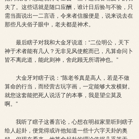
夫了。这些话就是随口应酬，谁计日后验与不验，只
需当面说出一二言语，令来者信服便是，说来说去在
那些凡夫俗子眼中，老夫都是神术。
最后瞎子对我和大金牙说道：“二位明公，天下
神于术者能有几人？无非见风使舵而已，凡算命问卜
皆不离此道，能此则神，舍此顾无所谓神也。”
大金牙对瞎子说：“陈老爷真是高人，若是不做
算命的行当，而经营古玩字画，一定能够大发横财。
就您这套能把死人说活了的本事，我是望尘莫及
啊。”
我听了瞎子这番言论，心想在明叔家里听到瞎子
给人起卦，便觉得或许他知道一些十六字天卦的奥
秘，但现在看来，他算命起卦的理论依据几乎等于