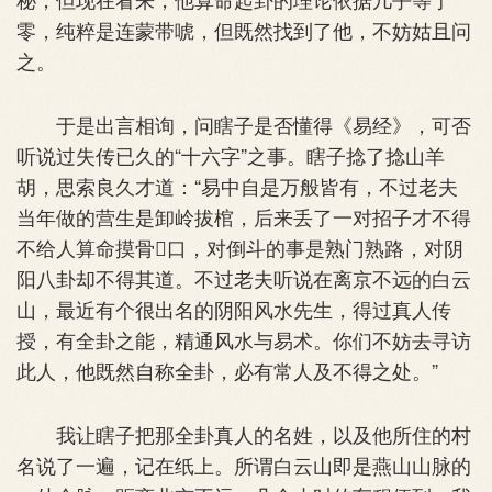
零，纯粹是连蒙带唬，但既然找到了他，不妨姑且问
之。
于是出言相询，问瞎子是否懂得《易经》，可否
听说过失传已久的“十六字”之事。瞎子捻了捻山羊
胡，思索良久才道：“易中自是万般皆有，不过老夫
当年做的营生是卸岭拔棺，后来丢了一对招子才不得
不给人算命摸骨口，对倒斗的事是熟门熟路，对阴
阳八卦却不得其道。不过老夫听说在离京不远的白云
山，最近有个很出名的阴阳风水先生，得过真人传
授，有全卦之能，精通风水与易术。你们不妨去寻访
此人，他既然自称全卦，必有常人及不得之处。”
我让瞎子把那全卦真人的名姓，以及他所住的村
名说了一遍，记在纸上。所谓白云山即是燕山山脉的