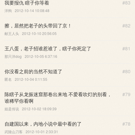
我要报仇 瞎子你等着
#83
洋狗
2012-10-14 10:08:48
擦，居然把老子的头带回了京！
#82
献王人头
2012-10-10 20:56:05
王八蛋，老子招谁惹谁了，瞎子你死定了
#81
那只洋dog
2012-10-05 6:37:16
你没看之前的当然不知道了
#80
匿名
2012-10-04 0:11:55
陈瞎子从龙振迷窟那卷出来地 不爱看吹灯的别看，
#79
谁稀罕你看啊
姐是传说
2012-10-02 18:09:39
自建国以来，内地小说中最中看的了
#78
武陵山刀客
2012-10-01 2:33:31