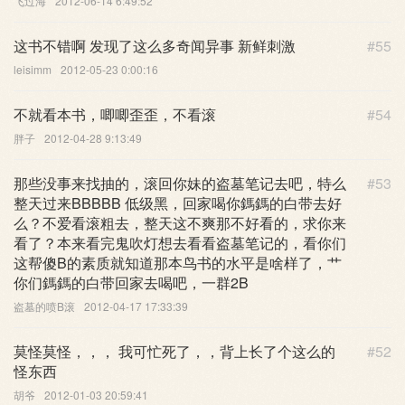
飞过海
2012-06-14 6:49:52
这书不错啊 发现了这么多奇闻异事 新鲜刺激
#55
leisimm
2012-05-23 0:00:16
不就看本书，唧唧歪歪，不看滚
#54
胖子
2012-04-28 9:13:49
那些没事来找抽的，滚回你妹的盗墓笔记去吧，特么
#53
整天过来BBBBB 低级黑，回家喝你鎷鎷的白带去好
么？不爱看滚粗去，整天这不爽那不好看的，求你来
看了？本来看完鬼吹灯想去看看盗墓笔记的，看你们
这帮傻B的素质就知道那本鸟书的水平是啥样了，艹
你们鎷鎷的白带回家去喝吧，一群2B
盗墓的喷B滚
2012-04-17 17:33:39
莫怪莫怪，，， 我可忙死了，，背上长了个这么的
#52
怪东西
胡爷
2012-01-03 20:59:41