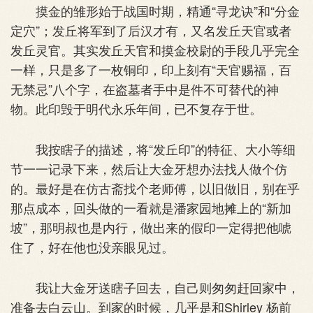
摸金的雏形始于战国时期，精通“寻龙诀”和“分金
定穴”；发丘将军到了后汉才有，又名发丘天官或者
发丘灵官。其实发丘天官和摸金校尉的手段几乎完全
一样，只是多了一枚铜印，印上刻有“天官赐福，百
无禁忌”八个字，在盗墓者手中是件不可替代的神
物。此印毁于明代永乐年间，已不复存于世。
我按瞎子的描述，将“发丘印”的特征、大小等细
节一一记录下来，然后让大金牙想办法找人做个仿
的。最好是在仿古斋找个老师傅，以旧做旧，别在乎
那点成本，回头做的一看就是潘家园地摊上的“新加
坡”，那明叔也是内行，做出来的假印一定得把他唬
住了，好在他也没亲眼见过。
我让大金牙送瞎子回去，自己则匆匆赶回家中，
准备去白云山。到家的时候，几乎是和Shirley 杨前