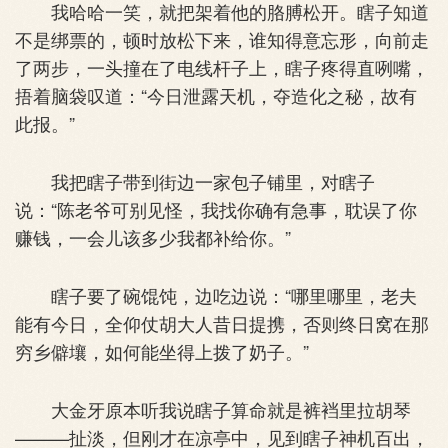
我哈哈一笑，就把架着他的胳膊松开。瞎子知道
不是绑票的，顿时放松下来，谁知得意忘形，向前走
了两步，一头撞在了电线杆子上，瞎子疼得直咧嘴，
捂着脑袋叹道：“今日泄露天机，夺造化之秘，故有
此报。”
我把瞎子带到街边一家包子铺里，对瞎子
说：“陈老爷可别见怪，我找你确有急事，耽误了你
赚钱，一会儿该多少我都补给你。”
瞎子要了碗馄饨，边吃边说：“哪里哪里，老夫
能有今日，全仰仗胡大人昔日提携，否则终日窝在那
穷乡僻壤，如何能坐得上拨了奶子。”
大金牙原本听我说瞎子算命就是裤裆里拉胡琴
———扯淡，但刚才在凉亭中，见到瞎子神机百出，