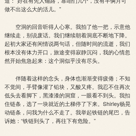
道：“好在有先人铺路，靠咱们几个，没有半俩月可
做不出这么大的活儿。”
空洞的回音听得人心寒。我拍了他一把，示意他
继续走，别说废话。我们继续朝着洞底不断地下降。
起初大家还有闲情说两句话，但随时间的流逝，我们
根本没有体力开口，旅途变得寂静沉闷，我的心情忽
然开始焦急起来：这个洞似乎没有尽头。
伴随着这样的念头，身体也渐渐变得疲倦；不知
不觉间，手臂像灌了铅块，又酸又疼。我忍不住再次
低头去看脚下，黑漆漆的洞窟，一眼看不到头。我扣
住链条，选了一块就近的土梯停了下来。Shirley杨晃
动链条，问我为什么不走了。我举起铁链的尾巴，告
诉她：“铁链到头了，再往下有危险。”