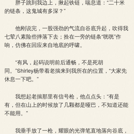
胖子跳到我边上，揪起铁链，喘息道：“二十米
的链条，这鬼城有多深？”
他刚说完，一股强劲的气流自谷底升起，吹得我
七荤八素险些摔落下去；拴在一旁的链条“咣咣”作
响，仿佛在回应来自地底的呼啸。
“有风，起码说明前后通畅，不是死胡
同。”Shirley杨带着老揣来到我所在的位置，“大家先
休息一下吧。”
我想起老揣那里有信号枪，他点点头：“有是
有，但在山上的时候放了几颗都是哑巴，不知道还能
不能用。”
我垂手放了一枪，耀眼的光弹笔直地落向谷底，