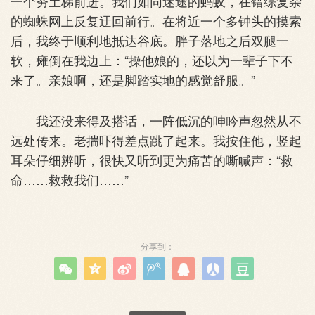
一个夯土梯前进。我们如同迷途的蚂蚁，在错综复杂
的蜘蛛网上反复迂回前行。在将近一个多钟头的摸索
后，我终于顺利地抵达谷底。胖子落地之后双腿一
软，瘫倒在我边上：“操他娘的，还以为一辈子下不
来了。亲娘啊，还是脚踏实地的感觉舒服。”
我还没来得及搭话，一阵低沉的呻吟声忽然从不
远处传来。老揣吓得差点跳了起来。我按住他，竖起
耳朵仔细辨听，很快又听到更为痛苦的嘶喊声：“救
命……救救我们……”
分享到：






