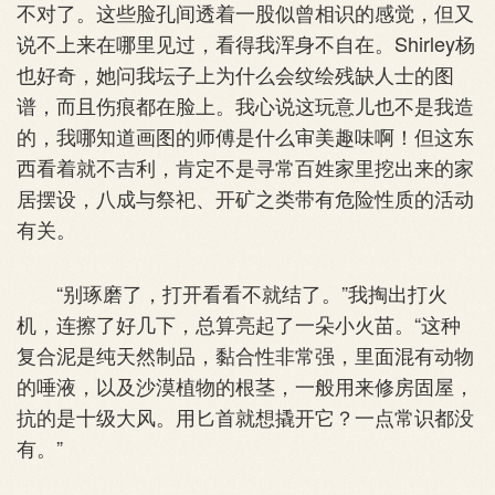
不对了。这些脸孔间透着一股似曾相识的感觉，但又
说不上来在哪里见过，看得我浑身不自在。Shirley杨
也好奇，她问我坛子上为什么会纹绘残缺人士的图
谱，而且伤痕都在脸上。我心说这玩意儿也不是我造
的，我哪知道画图的师傅是什么审美趣味啊！但这东
西看着就不吉利，肯定不是寻常百姓家里挖出来的家
居摆设，八成与祭祀、开矿之类带有危险性质的活动
有关。
“别琢磨了，打开看看不就结了。”我掏出打火
机，连擦了好几下，总算亮起了一朵小火苗。“这种
复合泥是纯天然制品，黏合性非常强，里面混有动物
的唾液，以及沙漠植物的根茎，一般用来修房固屋，
抗的是十级大风。用匕首就想撬开它？一点常识都没
有。”