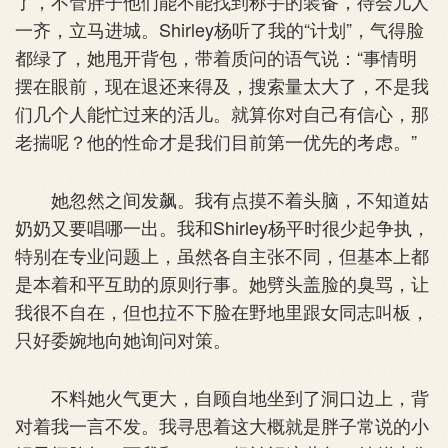
了，不管胖子他们能不能找到称手的装备，待会儿人
一齐，立马进城。Shirley杨听了我的“计划”，气得脸
都绿了，她甩开背包，带着质问的语气说：“事情明
摆在眼前，现在退还来得及，搜索量太大了，不是我
们几个人能忙过来的活儿。就算你对自己有信心，那
老揣呢？他的性命才是我们目前第一优先的考虑。”
她忽然之间发飙。我有点摸不着头脑，不知道姑
奶奶又要唱哪一出。我和Shirley杨平时很少起争执，
特别在专业问题上，虽然各自主张不同，但基本上都
是本着和平互助的原则行事。她劈头盖脸的臭骂，让
我很不自在，但也拉不下脸在野地里跟女同志叫板，
只好委婉地向她询问对策。
不料她火气更大，自顾自地坐到了洞口边上，背
对着我一言不发。我寻思着这大概就是胖子常说的小