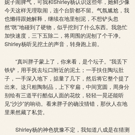
妮子闹脾气，可我和Shirley杨认识这些年，她鲜少像
今天这样无理取闹，连个台阶都不留。气氛尴尬，我
也懒得跟她解释，继续在地里刨泥，不想铲头忽
然“咣”地碰到了硬物，似乎挖到了什么东西。我急忙
加快速度，三下五除二，将周围的泥刨了个干净。
Shirley杨听见挖土的声音，转身跑上前。
“真叫胖子蒙上了，你来看，是个坛子。”我丢下
铁铲，用手抚去坛口附近的泥土；一手扶住陶坛肚
子，一手深入地下，掂量了几下，然后将它整个提了
出来。这只粗陶制品，上下窄扁，中间宽圆，周身分
别绘有三道平行酷似人面的花纹，轻轻一晃还能听
见“沙沙”的响动。看来胖子的确没猜错，那伙人在地
里果然藏了私货。
Shirley杨的神色犹豫不定，我知道八成是在猜测