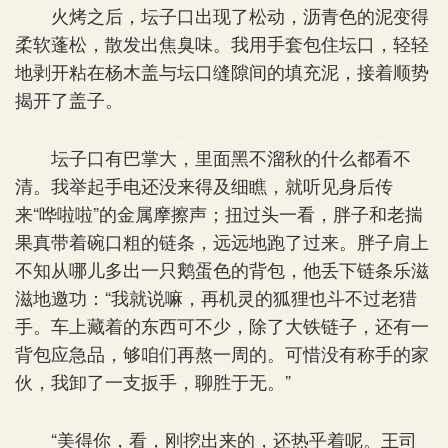
火烤之后，坛子口出现了松动，沥青色的泥变得
柔软蓬松，散发出焦臭味。我用手套包住坛口，轻轻
地剥开粘在杨木盖与坛口缝隙间的填充泥，接着顺势
揭开了盖子。
坛子口有巴掌大，里面黑不溜秋的什么都看不
清。我举起手电还没来得及细瞧，就听见身后传
来“哗啦啦”的金属摩擦声；扭过头一看，胖子和老揣
果真带着碗口粗的链条，远远地跑了过来。胖子肩上
不知从哪儿多出一只鹅蛋色的背包，他丢下链条乐滋
滋地邀功：“我就说嘛，再机灵的狐狸也斗不过老猎
手。车上藏着的东西可不少，除了大铁链子，还有一
背包应急品，够咱们再熬一周的。可惜没有称手的家
伙，我卸了一支扳手，聊胜于无。”
“美得你，看，刚挖出来的，还热乎着呢。王司