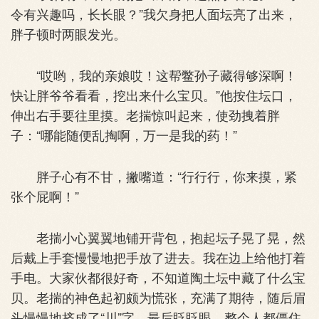
令有兴趣吗，长长眼？”我欠身把人面坛亮了出来，
胖子顿时两眼发光。
“哎哟，我的亲娘哎！这帮鳖孙子藏得够深啊！
快让胖爷爷看看，挖出来什么宝贝。”他按住坛口，
伸出右手要往里摸。老揣惊叫起来，使劲拽着胖
子：“哪能随便乱掏啊，万一是我的药！”
胖子心有不甘，撇嘴道：“行行行，你来摸，紧
张个屁啊！”
老揣小心翼翼地铺开背包，抱起坛子晃了晃，然
后戴上手套慢慢地把手放了进去。我在边上给他打着
手电。大家伙都很好奇，不知道陶土坛中藏了什么宝
贝。老揣的神色起初颇为慌张，充满了期待，随后眉
头慢慢地挤成了“川”字，最后眨眨眼，整个人都僵住