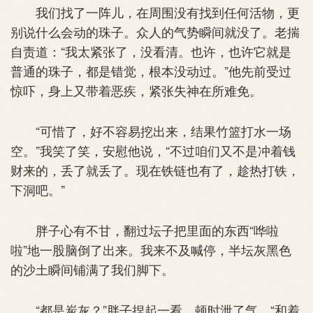
我们找了一阵儿，在周围没有找到任何活物，更
别说什么会动的珠子。众人的气势瞬间就没了。老揣
自责道：“我太紧张了，没看清。也许，也许它就是
普通的珠子，都是错觉，根本没动过。”他先前受过
惊吓，身上又带着恶疾，紧张失神在所难免。
“可惜了，好不容易挖出来，结果竹篮打水一场
空。”我笑了笑，安慰他说，“不过咱们又不是冲着钱
财来的，丢了就丢了。现在铁链也有了，趁热打铁，
下洞吧。”
胖子心有不甘，翻过坛子把里面的东西“哗啦
啦”地一股脑倒了出来。我来不及喊停，半坛灰黑色
的沙土瞬间铺满了我们脚下。
“都是炭灰？”胖子捏起一看，顿时泄了气，“和着