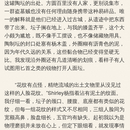
这罐陶坛的出处。方圆百里没有人家，更别说集市，
一群盗墓贼也没有任何理由随身携带这种易碎品。唯
一的解释就是他们已经进入过古城，从遗迹中把东西
带了出来。坛子搁在地上，与我的膝盖齐平，这个大
小颇为尴尬，既不像手工摆设，也不像储藏物用具。
陶制坛的封口处塞有杨木盖，外圈糊有沥青色的泥，
因为年代久远的关系，这些黏合物已经变得坚硬无
比。我发现沿外圈还有几道清晰的划痕，看样子有人
试图用匕首之类的锐物打开人面坛。
“花纹有点怪，精绝流域的出土文物里从没见过
这样的人脸花纹。”Shirley杨指着沾有泥土的纹面。
我仔细一看，坛子的颈口、腰腹、底座都有类似的花
纹，但每一组花纹的样式又不尽相同，三组人脸同为
宽额高鼻，脸盘细长，五官均有缺失。起初我以为是
物理磨损并未放在心上，但定下眼细看，就发现事情