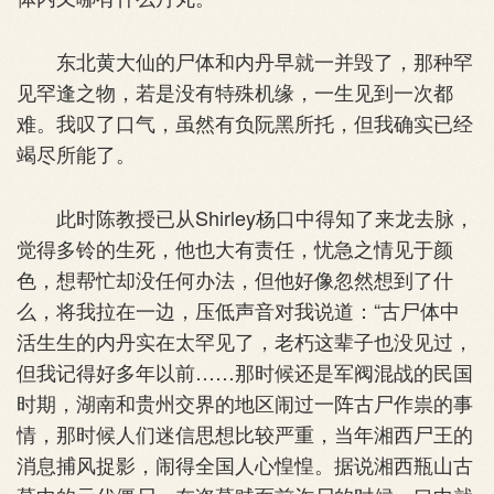
东北黄大仙的尸体和内丹早就一并毁了，那种罕
见罕逢之物，若是没有特殊机缘，一生见到一次都
难。我叹了口气，虽然有负阮黑所托，但我确实已经
竭尽所能了。
此时陈教授已从Shirley杨口中得知了来龙去脉，
觉得多铃的生死，他也大有责任，忧急之情见于颜
色，想帮忙却没任何办法，但他好像忽然想到了什
么，将我拉在一边，压低声音对我说道：“古尸体中
活生生的内丹实在太罕见了，老朽这辈子也没见过，
但我记得好多年以前……那时候还是军阀混战的民国
时期，湖南和贵州交界的地区闹过一阵古尸作祟的事
情，那时候人们迷信思想比较严重，当年湘西尸王的
消息捕风捉影，闹得全国人心惶惶。据说湘西瓶山古