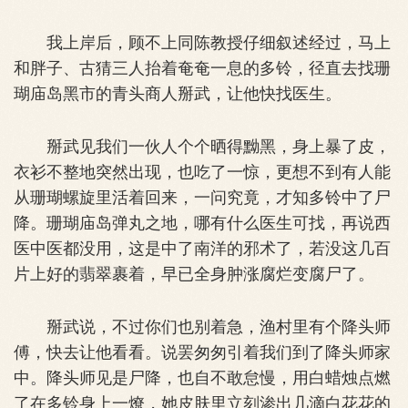
我上岸后，顾不上同陈教授仔细叙述经过，马上
和胖子、古猜三人抬着奄奄一息的多铃，径直去找珊
瑚庙岛黑市的青头商人掰武，让他快找医生。
掰武见我们一伙人个个晒得黝黑，身上暴了皮，
衣衫不整地突然出现，也吃了一惊，更想不到有人能
从珊瑚螺旋里活着回来，一问究竟，才知多铃中了尸
降。珊瑚庙岛弹丸之地，哪有什么医生可找，再说西
医中医都没用，这是中了南洋的邪术了，若没这几百
片上好的翡翠裹着，早已全身肿涨腐烂变腐尸了。
掰武说，不过你们也别着急，渔村里有个降头师
傅，快去让他看看。说罢匆匆引着我们到了降头师家
中。降头师见是尸降，也自不敢怠慢，用白蜡烛点燃
了在多铃身上一燎，她皮肤里立刻渗出几滴白花花的