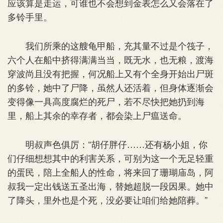
应该算是走运，可谁也不会想到金表怎么又会落在了
多铃手里。
我们所乘的这艘龟甲船，充其量不过是个筏子，
六个人在船中挤得满满当当，既无水，也无粮，渡海
穿波尚且没有把握，何况船上又有个全身开始出尸斑
的多铃，她中了尸降，虽然人还活着，但身体逐渐会
变得像一具高度腐烂的死尸，若不尽快把她扔到海
里，船上其余的幸存者，都会染上尸瘟送命。
明叔声色俱厉：“胡仔胖仔……还有杨小姐，你
们仔细想想其中的利害关系，可别为这一个无足轻重
的蛋民，陪上全船人的性命，将来回了珊瑚庙岛，阿
叔我一定出钱送五圣出海，替她超脱一段因果。她中
了降头，里外也是个死，没必要让咱们给她陪葬。”