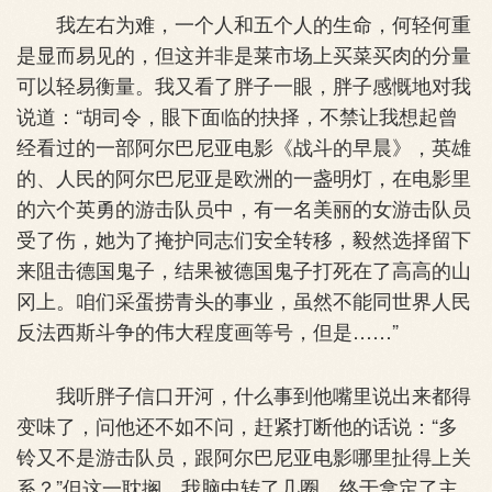
我左右为难，一个人和五个人的生命，何轻何重
是显而易见的，但这并非是莱市场上买菜买肉的分量
可以轻易衡量。我又看了胖子一眼，胖子感慨地对我
说道：“胡司令，眼下面临的抉择，不禁让我想起曾
经看过的一部阿尔巴尼亚电影《战斗的早晨》，英雄
的、人民的阿尔巴尼亚是欧洲的一盏明灯，在电影里
的六个英勇的游击队员中，有一名美丽的女游击队员
受了伤，她为了掩护同志们安全转移，毅然选择留下
来阻击德国鬼子，结果被德国鬼子打死在了高高的山
冈上。咱们采蛋捞青头的事业，虽然不能同世界人民
反法西斯斗争的伟大程度画等号，但是……”
我听胖子信口开河，什么事到他嘴里说出来都得
变味了，问他还不如不问，赶紧打断他的话说：“多
铃又不是游击队员，跟阿尔巴尼亚电影哪里扯得上关
系？”但这一耽搁，我脑中转了几圈，终于拿定了主