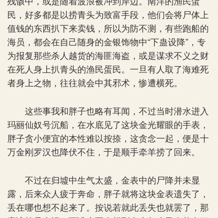
残骸中，或是随着波浪被冲到岸边。南洋的渔民蛋
民，好多都是以捞青头为致富手段，他们会将尸体上
值钱的东西扒下来卖钱，所以为防不测，有些跑船的
海员，都会在自己随身的金银饰物中“下蛊设降”，专
为报复那些杀人越货的海匪海盗，或是谋求不义之财
在死人身上扒青头的渔民蛋民。一旦有人取了海难死
者身上之物，往往就会中其邪术，惨遭横死。
这些事我和胖子也略有耳闻，不过当时潜水进入
玛丽仙奴号沉船，在水底见了这块金光耀眼的手表，
胖子贪小便宜的本性难以按捺，这贪念一起，便是十
万金刚罗汉也降伏不住，于是顺手牵羊捞了回来。
不过在归墟中生气太盛，金表中的尸降并未显
露，后来众人疲于奔命，胖子就将这块金表遗失了，
丢在哪也想不起来了。按说若就此丢失也就罢了，那