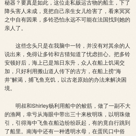
秘器？要真是如此，这位走私贩运古物的船主，下了
降头害人未成，竟把自己亲生女儿给害了，看来冥冥
之中自有因果，多铃恐怕永远不可能在法国找到她的
亲人了。
这些念头只是在我脑中一转，并没有对其余的人
说出来，免得让多铃和古猜知道了忧虑担心。把多铃
安顿好后，海上已是旭日东升，众人在船上饥渴交
加，只好利用搬山道人传下的古方，在船上捞“海
井”解渴，捕飞鱼充饥，以古老原始的办法来解决困
境。
明叔和Shirley杨利用船中的鲛筋，做了一副不大
的渔网，幸亏从海眼中带出三十来枚明珠，以明珠做
引，引得海中飞鱼在船边纷纷跃起，有的竟自行跳到
了船里。南海中还有一种透明水母，在蛋民口中俗