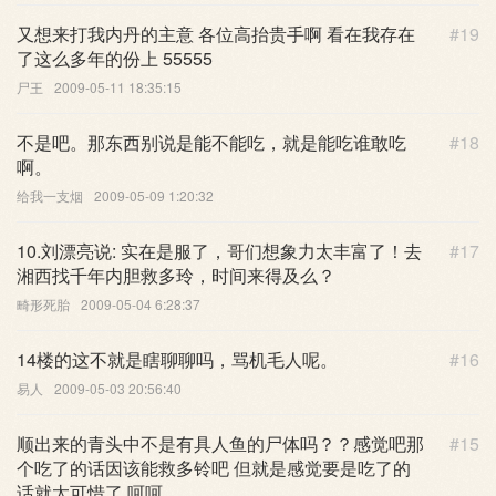
又想来打我内丹的主意 各位高抬贵手啊 看在我存在
#19
了这么多年的份上 55555
尸王
2009-05-11 18:35:15
不是吧。那东西别说是能不能吃，就是能吃谁敢吃
#18
啊。
给我一支烟
2009-05-09 1:20:32
10.刘漂亮说: 实在是服了，哥们想象力太丰富了！去
#17
湘西找千年内胆救多玲，时间来得及么？
畸形死胎
2009-05-04 6:28:37
14楼的这不就是瞎聊聊吗，骂机毛人呢。
#16
易人
2009-05-03 20:56:40
顺出来的青头中不是有具人鱼的尸体吗？？感觉吧那
#15
个吃了的话因该能救多铃吧 但就是感觉要是吃了的
话就太可惜了 呵呵