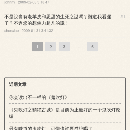
johnny
2009-02-08 3:18:47
不是說會有老羊皮和思甜的生死之謎嗎﹖難道我看漏
#1
了﹖不過您的想像力超凡的說﹗
shenxiao
2009-01-31 3:41:32
1
2
3
…
6
近期文章
你会读出不一样的《鬼吹灯》
《鬼吹灯之精绝古城》是目前为止最好的一个鬼吹灯改
编
最有味道的鬼吹灯，可惜也许要成绝唱了