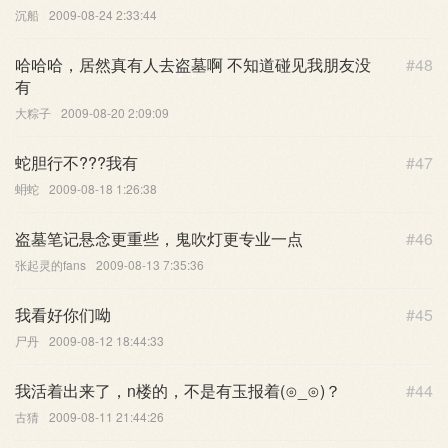
沉船
2009-08-24 2:33:44
哈哈哈，居然真有人去盗墓啊 不知道碰见我朋友没
#48
示。
有
大粽子
2009-08-20 2:09:09
蛇胆行不???我有
#47
蚦蛇
2009-08-18 1:26:38
盗墓笔记悬念更重些，鬼吹灯更专业一点
#46
张起灵的fans
2009-08-13 7:35:36
我看好你们呦
#45
尸丹
2009-08-12 18:44:33
我活着出来了，n楼的，不是有玉报着(⊙_⊙)？
#44
古猜
2009-08-11 21:44:26