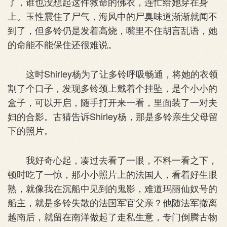
了，谁也没想起这件救命的佛衣，连忙给她穿在身
上。玉性震住了尸气，海风中的尸臭味道渐渐就闻不
到了，但多铃仍是发着高烧，嘴里不住胡言乱语，她
的命能不能保住还很难说。
这时Shirley杨为了让多铃呼吸畅通，将她的衣领
割了个口子，发现多铃颈上戴着个挂坠，是个小小的
盒子，可以开启，随手打开来一看，里面装了一对夫
妇的合影。古猜告诉Shirley杨，那是多铃亲生父母留
下的照片。
我好奇心起，凑过去看了一眼，不料一看之下，
顿时吃了一惊，那小小照片上的法国人，看着好生眼
熟，就像我在沉船中见到的鬼影，难道玛丽仙奴号的
船主，就是多铃失散的法国军官父亲？他随法军撤离
越南后，就留在南洋做起了走私生意，专门倒腾古物