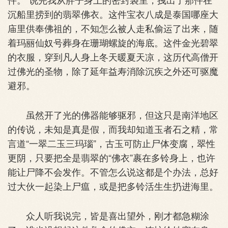
沉船里捞到的翡翠佛衣。这件宝衣八成是泰国哪座大
庙里供奉佛祖的，不知怎么被人走私偷运了出来，随
着玛丽仙奴号葬身在珊瑚螺旋的海底。这件金光碧翠
的衣服，穿到凡人身上冬天暖夏天凉，这历代高僧开
过佛光的圣物，除了延年益寿消除沉疾之外还可驱魔
避邪。
虽然开了光的佛器能够驱邪，但这只是南洋地区
的传说，未知是真是假，而我却知道玉者石之精，常
言道“一翠二玉三玛瑙”，古玉可防止尸体变腐，翠性
更阴，只要把全是翡翠的“佛衣”裹在多铃身上，也许
能让尸降不会发作。不管怎么说这都是个办法，总好
过大伙一起染上尸瘟，或是把多铃活生生扔进海里。
众人听我说完，皆是喜出望外，刚才都急糊涂