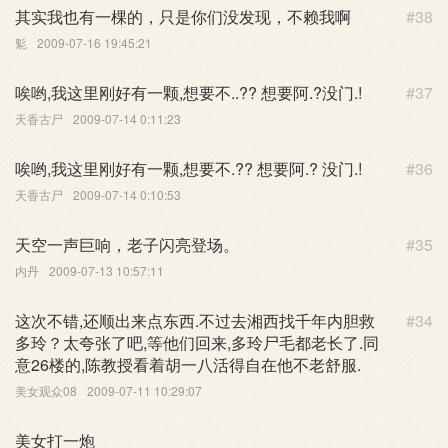
其实我也有一棵的，只是你们没发现，不赖我啊
#38
鬽
2009-07-16 19:45:21
唉哟,我这里刚好有一颗,想要不..?? 想要阿.?没门.!
#37
天香古尸
2009-07-14 0:11:23
唉哟,我这里刚好有一颗,想要不.?? 想要阿.? 没门.!
#36
天香古尸
2009-07-14 0:10:53
天空一声巨响，老子闪亮登场。
#35
内丹
2009-07-13 10:57:11
这次不错,还顺出来点东西.不过去湘西找千年内胆救
#34
多玲？太夸张了吧,等他们回来,多玲尸毛都老长了.同
意26楼的,陈教授看着胡一八活得自在他不老舒服.
美女观众08
2009-07-11 10:29:07
美女打一炮