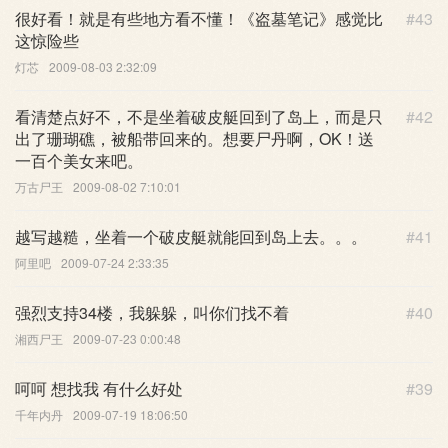
很好看！就是有些地方看不懂！《盗墓笔记》感觉比
#43
这惊险些
灯芯
2009-08-03 2:32:09
看清楚点好不，不是坐着破皮艇回到了岛上，而是只
#42
出了珊瑚礁，被船带回来的。想要尸丹啊，OK！送
一百个美女来吧。
万古尸王
2009-08-02 7:10:01
越写越糙，坐着一个破皮艇就能回到岛上去。。。
#41
阿里吧
2009-07-24 2:33:35
强烈支持34楼，我躲躲，叫你们找不着
#40
湘西尸王
2009-07-23 0:00:48
呵呵 想找我 有什么好处
#39
千年内丹
2009-07-19 18:06:50