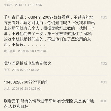
大鸡巴
2015-11-17 2:15:06
千年古尸说：-June 9, 2009- 好好看啊，不过有的地
#33
方要看好几遍才能明白，你们知道吗？上次我看腾讯
上的新闻就有几个人，根据鬼吹灯上教的，找到一个
墓，不过他们去了三次，第三次被警察抓住了 你说
的这个貌似是我们这的，不过他们盗了些没用的东
西，不值钱。。。。。。
我不盗墓
2009-07-08 17:56:34
我想若是拍成电影肯定很火
#32
丽丽
2009-07-07 5:56:22
13438226760????真的?
#31
大龙
2009-06-28 21:23:00
刚看完了,所有的情节过于平常,有惊无险,只是换个地
#30
点,人物和目标