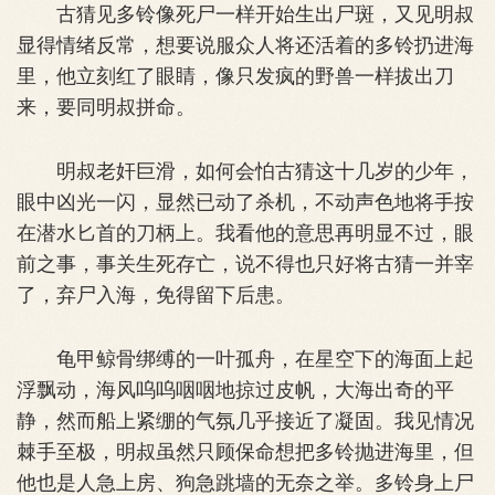
古猜见多铃像死尸一样开始生出尸斑，又见明叔
显得情绪反常，想要说服众人将还活着的多铃扔进海
里，他立刻红了眼睛，像只发疯的野兽一样拔出刀
来，要同明叔拼命。
明叔老奸巨滑，如何会怕古猜这十几岁的少年，
眼中凶光一闪，显然已动了杀机，不动声色地将手按
在潜水匕首的刀柄上。我看他的意思再明显不过，眼
前之事，事关生死存亡，说不得也只好将古猜一并宰
了，弃尸入海，免得留下后患。
龟甲鲸骨绑缚的一叶孤舟，在星空下的海面上起
浮飘动，海风呜呜咽咽地掠过皮帆，大海出奇的平
静，然而船上紧绷的气氛几乎接近了凝固。我见情况
棘手至极，明叔虽然只顾保命想把多铃抛进海里，但
他也是人急上房、狗急跳墙的无奈之举。多铃身上尸