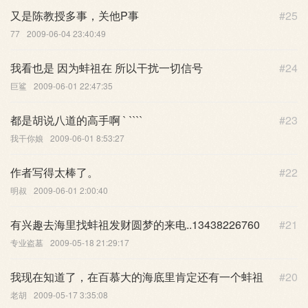
又是陈教授多事，关他P事
#25
77
2009-06-04 23:40:49
我看也是 因为蚌祖在 所以干扰一切信号
#24
巨鲨
2009-06-01 22:47:35
都是胡说八道的高手啊 ` ````
#23
我干你娘
2009-06-01 8:53:27
作者写得太棒了。
#22
明叔
2009-06-01 2:00:40
有兴趣去海里找蚌祖发财圆梦的来电..13438226760
#21
专业盗墓
2009-05-18 21:29:17
我现在知道了，在百慕大的海底里肯定还有一个蚌祖
#20
老胡
2009-05-17 3:35:08