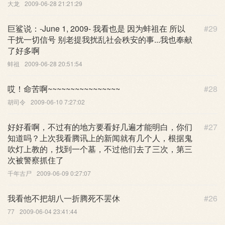
大龙
2009-06-28 21:21:29
巨鲨说：-June 1, 2009- 我看也是 因为蚌祖在 所以
#29
干扰一切信号 别老提我扰乱社会秩安的事...我也奉献
了好多啊
蚌祖
2009-06-28 20:51:54
哎！命苦啊~~~~~~~~~~~~~~~~
#28
胡司令
2009-06-10 7:27:02
好好看啊，不过有的地方要看好几遍才能明白，你们
#27
知道吗？上次我看腾讯上的新闻就有几个人，根据鬼
吹灯上教的，找到一个墓，不过他们去了三次，第三
次被警察抓住了
千年古尸
2009-06-09 0:27:07
我看他不把胡八一折腾死不罢休
#26
77
2009-06-04 23:41:44