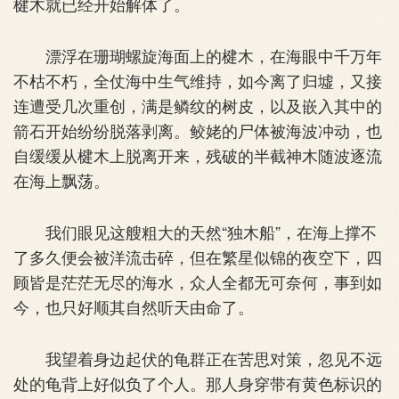
楗木就已经开始解体了。
漂浮在珊瑚螺旋海面上的楗木，在海眼中千万年
不枯不朽，全仗海中生气维持，如今离了归墟，又接
连遭受几次重创，满是鳞纹的树皮，以及嵌入其中的
箭石开始纷纷脱落剥离。鲛姥的尸体被海波冲动，也
自缓缓从楗木上脱离开来，残破的半截神木随波逐流
在海上飘荡。
我们眼见这艘粗大的天然“独木船”，在海上撑不
了多久便会被洋流击碎，但在繁星似锦的夜空下，四
顾皆是茫茫无尽的海水，众人全都无可奈何，事到如
今，也只好顺其自然听天由命了。
我望着身边起伏的龟群正在苦思对策，忽见不远
处的龟背上好似负了个人。那人身穿带有黄色标识的