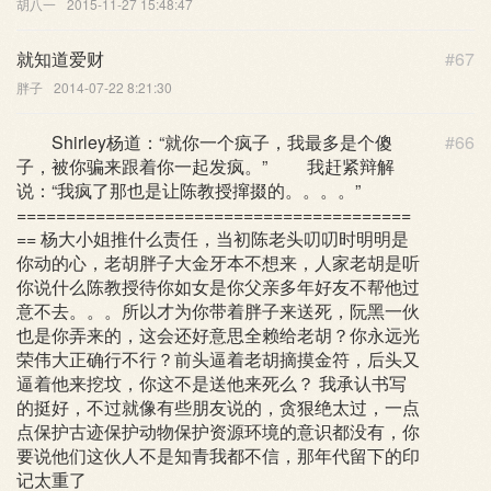
胡八一
2015-11-27 15:48:47
就知道爱财
#67
胖子
2014-07-22 8:21:30
Shirley杨道：“就你一个疯子，我最多是个傻
#66
子，被你骗来跟着你一起发疯。” 我赶紧辩解
说：“我疯了那也是让陈教授撺掇的。。。。”
========================================
== 杨大小姐推什么责任，当初陈老头叨叨时明明是
你动的心，老胡胖子大金牙本不想来，人家老胡是听
你说什么陈教授待你如女是你父亲多年好友不帮他过
意不去。。。所以才为你带着胖子来送死，阮黑一伙
也是你弄来的，这会还好意思全赖给老胡？你永远光
荣伟大正确行不行？前头逼着老胡摘摸金符，后头又
逼着他来挖坟，你这不是送他来死么？ 我承认书写
的挺好，不过就像有些朋友说的，贪狠绝太过，一点
点保护古迹保护动物保护资源环境的意识都没有，你
要说他们这伙人不是知青我都不信，那年代留下的印
记太重了