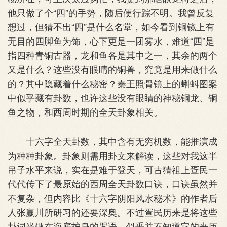
他只做了个“四”的手势，随后便行踪不明。我曾反复
想过，但猜不出“四”是什么名堂，如今看到铜镜上有
无目的四脚鱼为饰，心下更是一团雾水，难道“四”是
指四种青铜古器，龙和鱼各是其中之一，其余的两个
又是什么？这些没有眼睛的铜兽，究竟是用来做什么
的？其中隐藏着什么秘密？秦王照骨镜上的蝌蚪图案
中似乎藏有卦数，也许这些没有眼睛的神秘铜龙、铜
鱼之物，和西周时期的全天卦象相关。
十六字全天卦数，其中含有无穷机数，能推演成
为种种卦象。卦象则需用卦文来解读，这些对我这半
吊子水平来说，实在是难于登天，可古猜祖上疍民一
代代传下了最原始的西周全天卦数口诀，口诀虽然并
不复杂，但内容比《十六字阴阳风水秘术》的作者后
人张赢川所研习的还要深奥。不过疍民历来是将这些
卦词当做在海底护身的咒语，似乎并不知道它的来历