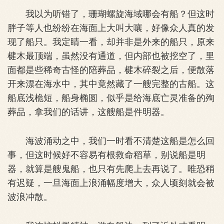
我以为听错了，珊瑚螺旋海域哪会有船？但这时
胖子等人也纷纷在海面上大叫大嚷，好像众人真的发
现了船只。我定睛一看，却并非是外来的船只，原来
楗木最顶端，虽然没有通道，但内部也被挖空了，里
面都是些稀奇古怪的陪葬品，楗木碎裂之后，便散落
开来漂在海水中，其中竟然藏了一艘完整的古船。这
船底浅桅短，船身椭圆，似乎是给海底亡灵准备的殉
葬品，拿我们的话讲，这艘船是件明器。
海波涌动之中，我们一时看不清楚这船是怎么回
事，但这时候好不容易有根救命稻草，别说船是明
器，就算是艘鬼船，也只有先爬上去再说了。唯恐稍
有迟疑，一旦海面上浪涌幅度增大，众人顷刻就会被
波浪冲散。