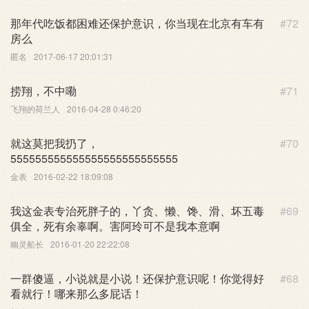
那年代吃饭都困难还保护意识，你当现在北京有车有
#72
房么
匿名
2017-06-17 20:01:31
捞翔，不中嘞
#71
飞翔的荷兰人
2016-04-28 0:46:20
就这莫把我扔了，
#70
555555555555555555555555555
金表
2016-02-22 18:09:08
我这金表专治死胖子的，丫贪、懒、馋、滑、坏五毒
#69
俱全，死有余辜啊。害阿玲可不是我本意啊
幽灵船长
2016-01-20 22:22:08
一群傻逼，小说就是小说！还保护意识呢！你觉得好
#68
看就行！哪来那么多屁话！