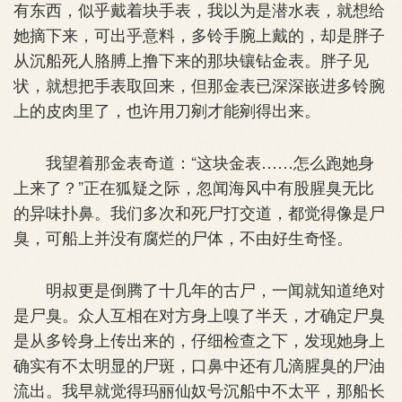
有东西，似乎戴着块手表，我以为是潜水表，就想给
她摘下来，可出乎意料，多铃手腕上戴的，却是胖子
从沉船死人胳膊上撸下来的那块镶钻金表。胖子见
状，就想把手表取回来，但那金表已深深嵌进多铃腕
上的皮肉里了，也许用刀剜才能剜得出来。
我望着那金表奇道：“这块金表……怎么跑她身
上来了？”正在狐疑之际，忽闻海风中有股腥臭无比
的异味扑鼻。我们多次和死尸打交道，都觉得像是尸
臭，可船上并没有腐烂的尸体，不由好生奇怪。
明叔更是倒腾了十几年的古尸，一闻就知道绝对
是尸臭。众人互相在对方身上嗅了半天，才确定尸臭
是从多铃身上传出来的，仔细检查之下，发现她身上
确实有不太明显的尸斑，口鼻中还有几滴腥臭的尸油
流出。我早就觉得玛丽仙奴号沉船中不太平，那船长