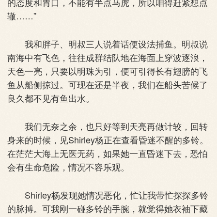
的态度和胃口，不能有半点马虎，所以咱得赶紧想点
辙……”
我和胖子、明叔三人说着话便设法捕鱼。明叔说
南海中有飞色，往往成群结队地在海面上穿波逐浪，
天色一亮，只要以明珠为引，便可引得长有翅膀的飞
鱼从船侧掠过。可现在还是半夜，我们在船头苦候了
良久都不见有鱼出水。
我们无奈之余，也只好等到天亮再做计较，回转
身来的时候，见Shirley杨正在查看昏迷不醒的多铃。
在茫茫大海上无医无药，如果她一直昏迷下去，恐怕
会有生命危险，情况不容乐观。
Shirley杨发现她情况恶化，忙让我带忙探探多铃
的脉搏。可我刚一碰多铃的手腕，就觉得她衣袖下藏