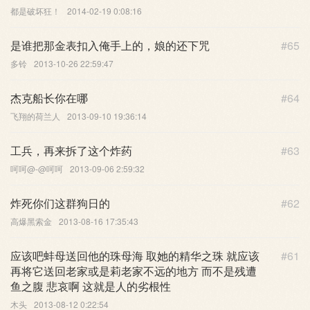
都是破坏狂！
2014-02-19 0:08:16
是谁把那金表扣入俺手上的，娘的还下咒
#65
多铃
2013-10-26 22:59:47
杰克船长你在哪
#64
飞翔的荷兰人
2013-09-10 19:36:14
工兵，再来拆了这个炸药
#63
呵呵@-@呵呵
2013-09-06 2:59:32
炸死你们这群狗日的
#62
高爆黑索金
2013-08-16 17:35:43
应该吧蚌母送回他的珠母海 取她的精华之珠 就应该
#61
再将它送回老家或是莉老家不远的地方 而不是残遭
鱼之腹 悲哀啊 这就是人的劣根性
木头
2013-08-12 0:22:54