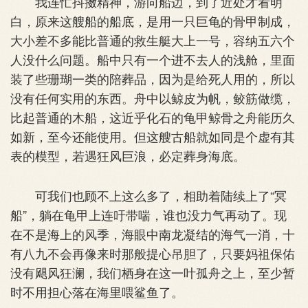
我连忙抖擞精神，游向船边，到了近处才看明
白，原来这艘船的船底，是用一只巨龟的骨甲制成，
大小差不多能比普通的救生艇大上一号，容纳五六个
人没什么问题。船中只有一个进不去人的浅舱，里面
装了些珊瑚一类的陪葬品，因为是给死人用的，所以
没有任何实用的东西。舟中以鲸皮为帆，鲛筋做缆，
比起普通的木船，这近乎化石的龟甲鲸骨之舟能历久
如新，至今还能使用。但这艘古船就如同是个虚有其
表的模型，若遇狂风巨浪，必定葬身海底。
可我们也顾不上这么多了，相助着陆续上了“冥
船”，躺在龟甲上连吁带喘，谁也没力气再动了。现
在不是海上的风季，海眼中南龙凝结的海气一消，十
有八九不会再像来时那般提心吊胆了，只要妈祖保佑
没有飓风狂澜，我们栖身在这一叶孤舟之上，至少暂
时不用担心落在海里喂鲨鱼了。