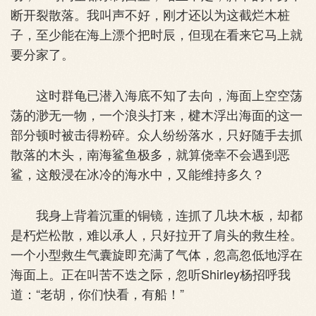
断开裂散落。我叫声不好，刚才还以为这截烂木桩
子，至少能在海上漂个把时辰，但现在看来它马上就
要分家了。
这时群龟已潜入海底不知了去向，海面上空空荡
荡的渺无一物，一个浪头打来，楗木浮出海面的这一
部分顿时被击得粉碎。众人纷纷落水，只好随手去抓
散落的木头，南海鲨鱼极多，就算侥幸不会遇到恶
鲨，这般浸在冰冷的海水中，又能维持多久？
我身上背着沉重的铜镜，连抓了几块木板，却都
是朽烂松散，难以承人，只好拉开了肩头的救生栓。
一个小型救生气囊旋即充满了气体，忽高忽低地浮在
海面上。正在叫苦不迭之际，忽听Shirley杨招呼我
道：“老胡，你们快看，有船！”