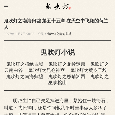

鬼吹灯之南海归墟 第五十五章 在天空中飞翔的荷兰
人
2007年11月7日 09:23
分类：
鬼吹灯之南海归墟
鬼吹灯小说
鬼吹灯之精绝古城
鬼吹灯之龙岭迷窟
鬼吹灯之
云南虫谷
鬼吹灯之昆仑神宫
鬼吹灯之黄皮子坟
鬼吹灯之南海归墟
鬼吹灯之怒晴湘西
鬼吹灯之
巫峡棺山
明叔生怕自己失足掉进海里，紧抱住一块箭石，
叫道：“胡仔啊，还是你阿叔我平时善事做太多积了
大德，才使得吉人自有天相，你个滥仔这次跟住我，