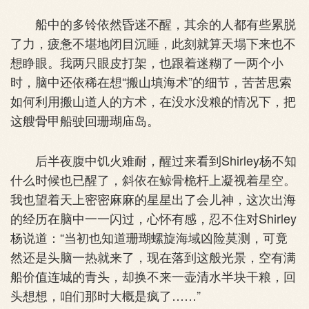
船中的多铃依然昏迷不醒，其余的人都有些累脱
了力，疲惫不堪地闭目沉睡，此刻就算天塌下来也不
想睁眼。我两只眼皮打架，也跟着迷糊了一两个小
时，脑中还依稀在想“搬山填海术”的细节，苦苦思索
如何利用搬山道人的方术，在没水没粮的情况下，把
这艘骨甲船驶回珊瑚庙岛。
后半夜腹中饥火难耐，醒过来看到Shirley杨不知
什么时候也已醒了，斜依在鲸骨桅杆上凝视着星空。
我也望着天上密密麻麻的星星出了会儿神，这次出海
的经历在脑中一一闪过，心怀有感，忍不住对Shirley
杨说道：“当初也知道珊瑚螺旋海域凶险莫测，可竟
然还是头脑一热就来了，现在落到这般光景，空有满
船价值连城的青头，却换不来一壶清水半块干粮，回
头想想，咱们那时大概是疯了……”