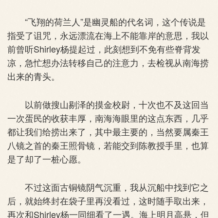
“飞翔的荷兰人”是幽灵船的代名词，这个传说是
指受了诅咒，永远漂流在海上不能靠岸的意思，我以
前曾听Shirley杨提起过，此刻想到不免有些脊背发
凉，急忙想办法转移自己的注意力，去检视从南海捞
出来的青头。
以前做搜山剔泽的摸金校尉，十次也不及这回当
一次蛋民的收获丰厚，南海海眼里的这点东西，几乎
都让我们给捞出来了，其中最主要的，当然要属秦王
八镜之首的秦王照骨镜，若能交到陈教授手里，也算
是了却了一桩心愿。
不过这面古铜镜阴气沉重，我从沉船中找到它之
后，就始终封在袋子里再没看过，这时随手取出来，
再次和Shirley杨一同细看了一遇。海上明月高悬，但