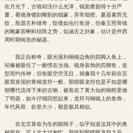
在月光下，古镜却没什么光泽，镜面磨损得十分严
重，看镜身镂刻雕割的细篆，异常细密。夏器素而无
纹，殷器古朴雄奇，纹缕如虫行鱼游，但秦王照骨镜
的雕篆若蝌蚪结阵之势，似涵古之卦象，估计是件西
周时期铸造的秘器。
我正自称奇，眼光落到铜镜边角的四脚人鱼上，
却像被吸住了一般愣在当场。镜身装饰的四脚鱼，造
型简约传神，但鱼眼空空无目，就像我十几年前在百
眼窟发现的青铜龙符一般。那瞎眼龙符也是不知是哪
朝哪代流传下来的古物，被装在了黄大仙的铜棺里做
了明器，如今仔细回想起来，龙符与铜镜上的鱼饰，
年代风骨、款形大小，都是极其相似。
在北京算命为生的陈睛子，似乎知道这其中的奥
秘所在，可上次太过匆忙，我提到那瞎眼龙符之后，