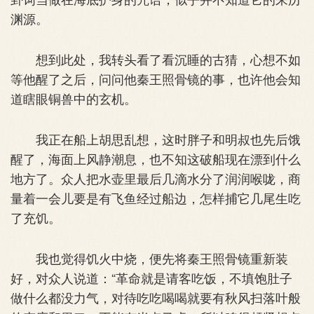
渊源。
想到此处，我转头看了看沉睡的古猜，心想不如
等他醒了之后，问问他秦王照骨镜的事，也许他会知
道瞎眼铜兽中的玄机。
我正在船上胡思乱想，这时胖子和明叔也先后饿
醒了，海面上风静潮息，也不知这破船现在漂到什么
地方了。众人把水壶里最后几滴水分了润润喉咙，商
量着一会儿要是有飞鱼经过船边，怎样捕它几尾生吃
了充饥。
我也觉得饥火中烧，便先将秦王照骨镜重新装
好，对众人说道：“革命就是请客吃饭，不填饱肚子
做什么都没力气，对待吃吃喝喝就要有秋风扫落叶般