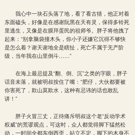
我心中一块石头落了地，看了看古猜，他正对着
东面磕头，好像是在感谢阮黑在天有灵，保得多铃死
里逃生，又像是在膜拜蛋民的祖师爷。胖子将他拽了
起来：“别拿脑袋撞木头，你小子还嫌它沉得不够快
是怎么着？谢天谢地全是瞎扯，死亡不属于无产阶
级，当年我在山里倒斗……”
在海上最忌提及“翻、倒、沉”之类的字眼，胖子
话音未落，就被明叔按住了嘴：“肥仔，大伙都要被
你害死了，欺山莫欺水，这种有忌讳的话也敢乱
讲！”
胖子火冒三丈，正待痛斥明叔这个老“反动学术
权威”的荒谬观点，可这时，众人都觉得脚下猛然松
动，一时间全都东倒西歪，站立不定，脚下的木身不