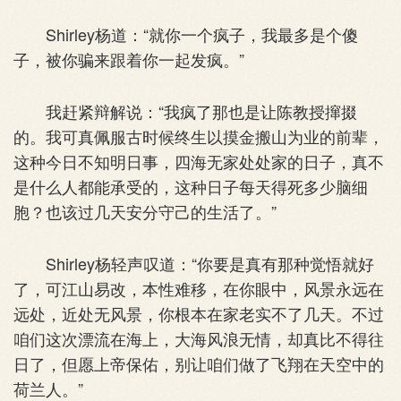
Shirley杨道：“就你一个疯子，我最多是个傻
子，被你骗来跟着你一起发疯。”
我赶紧辩解说：“我疯了那也是让陈教授撺掇
的。我可真佩服古时候终生以摸金搬山为业的前辈，
这种今日不知明日事，四海无家处处家的日子，真不
是什么人都能承受的，这种日子每天得死多少脑细
胞？也该过几天安分守己的生活了。”
Shirley杨轻声叹道：“你要是真有那种觉悟就好
了，可江山易改，本性难移，在你眼中，风景永远在
远处，近处无风景，你根本在家老实不了几天。不过
咱们这次漂流在海上，大海风浪无情，却真比不得往
日了，但愿上帝保佑，别让咱们做了飞翔在天空中的
荷兰人。”