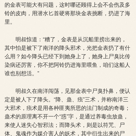
的金表可能大有问题，这时哪还顾得上会不会伤及多
铃的皮肉，用潜水匕首硬将那块金表挑断，扔进了海
里。
明叔惊道：“糟了，金表是从沉船里捞出来的，
其中怕是被下了南洋的降头邪术，光把金表扔了有什
么用？如今降头已经下到她身上了，她身上尸臭比传
染病还厉害，你不把阿铃扔进海里喂鱼，咱们这船人
谁也别想活。”
明叔久在南洋闯荡，见那金表中尸臭扑鼻，便认
定是被人下了降头。“降、蛊、痋”三术，并称南洋三
大邪术，痋术是用各种匪夷所思的法门制成的奇毒；
蛊术的原理离不开一个“惑”字，是通过养毒虫放蛊，
来使人迷失心智邪法；而降头术，则是以符咒、尸
体、鬼魂作为媒介害人的妖术，其中衍生出来的尸