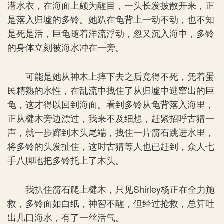
潜水衣，在海面上颇为醒目，一头长发披散开来，正
是落入归墟的多铃。她趴在龟背上一动不动，也不知
是死是活，巨龟随着洋流浮动，忽又沉入海中，多铃
的身体立刻被海水冲在一旁。
可能是她从神木上摔下去之后竟得不死，凭着蛋
民精熟的水性，在乱流中拽住了从归墟中逃窜出的巨
龟，这才得以回到海面。看到多铃从龟背落入海里，
正从楗木旁边漂过，我来不及细想，赶紧招呼古猜一
声，就一步蹿到木头尾端，拽住一片箭石跳进水里，
将多铃的头发扯住，这时古猜等人也已赶到，众人七
手八脚地把多铃托上了木头。
我扒住箭石爬上楗木，只见Shirley杨正在全力施
救，多铃面如白纸，神智不醒，但经过抢救，总算吐
出几口海水，有了一丝活气。