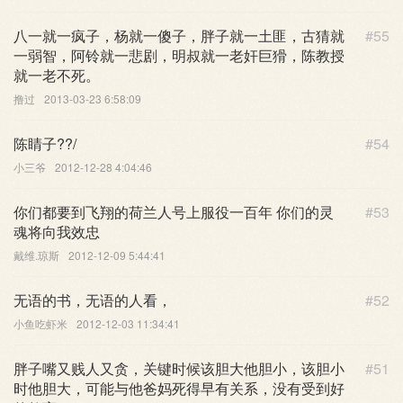
八一就一疯子，杨就一傻子，胖子就一土匪，古猜就
#55
一弱智，阿铃就一悲剧，明叔就一老奸巨猾，陈教授
就一老不死。
撸过
2013-03-23 6:58:09
陈睛子??/
#54
小三爷
2012-12-28 4:04:46
你们都要到飞翔的荷兰人号上服役一百年 你们的灵
#53
魂将向我效忠
戴维.琼斯
2012-12-09 5:44:41
无语的书，无语的人看，
#52
小鱼吃虾米
2012-12-03 11:34:41
胖子嘴又贱人又贪，关键时候该胆大他胆小，该胆小
#51
时他胆大，可能与他爸妈死得早有关系，没有受到好