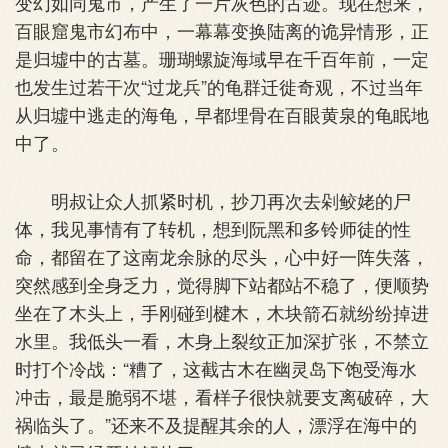
变幻如同鬼市，产生了一片灰色的古迹。现在想来，
百眼窟鬼市幻布中，一幕幕变换陆离的诡异情形，正
是归墟中的古墓。珊瑚螺旋海域早在千百年前，一定
也发生过若干次“过龙兵”的龟群迁徙奇观，不过当年
从归墟中逃走的海龟，早都埋骨在百眼黄泉的龟眠地
中了。
明叔让众人抓紧时机，抄刀再次去剁鲛姥的尸
体，我见事情有了转机，想到阮黑和多铃师徒的性
命，都留在了这南龙余脉的尽头，心中好一阵失落，
突然感到全身乏力，觉得脚下站都站不稳了，便顺势
坐在了木头上，手刚碰到楗木，木块箭石就纷纷掉进
水里。我低头一看，木身上裂纹正加深扩张，不禁立
时打个冷战：“糟了，这截古木在幽灵岛下饱受海水
冲击，最是脆弱不堪，看样子很快就要支离破碎，大
祸临头了。”还来不及提醒其余的人，漂浮在海中的