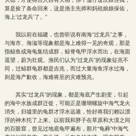
算是捡了条命回来，这是渔主先师和妈祖娘娘保佑，
海上‘过龙兵’了。”
我以前在福建，也曾听说有南海“过龙兵”之事，
与海市、海滋等现象都是海上难得一见的奇观，那是
指鲸鱼或海龟集结成群，鲸脊龟甲浮水而出，在海面
遥望，蔚为壮观。渔民们认为“过龙兵”的现象征兆不
同，过鲸群龟群都是吉兆，而过大量海鱼浮水过海，
则是海产歉收，海难将至的灾难预兆。
其实“过龙兵”的现象，都是海底产生剧变，引起
的海中水族成群迁徙，可能正是珊瑚螺旋中海气龙火
消失，归墟里的龟群才浮水远遁，恰好将我们赖以漂
浮的神木托了上来。以前我和胖子在草原和大漠之间
的百眼窟，曾见过地底龟甲遍布，那片“龟葬”中海气