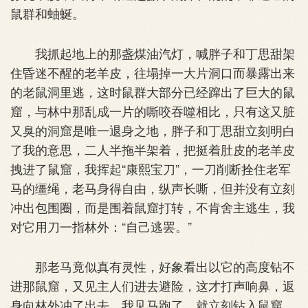
鼠群和蚰蜒。
我抓起地上的那盏煤油汽灯，喊胖子和丁思甜架
住昏迷不醒的老羊皮，往塌掉一大片洞口而暴露出来
的老鼠洞里逃，这时鼠群大部分已经蹿出了巨大的鼠
窟，与林中那乱成一片的嘶咬吞噬相比，只有这又脏
又臭的洞窟是唯一退身之地，胖子和丁思甜立刻明白
了我的意思，二人半拖半架着，把挺着肚皮的老羊皮
拽进了鼠窟，我挥起“康熙宝刀”，一刀削断拴住老军
马的缰绳，老马身得自由，纵声长嘶，但并没有立刻
冲出包围圈，而是围着鼠窟打转，不肯舍主逃生，我
对它用刀一指林外：“自己逃罢。”
那老马竟似真有灵性，好象看出以它的高度钻不
进那鼠窟，又见主人们进去避险，这才打声响鼻，返
身向林外冲了出去。我见马跑了，就立刻钻入鼠窟，