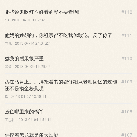
哪些说鬼吹灯不好看的就不要看啊!
#112
18
2013-04-16 1:32:37
他妈的姓胡的，你祖宗都不吃我你敢吃。反了你了
#111
老鼠
2013-04-14 21:34:27
煮我的后果很严重
#110
黑鱼
2013-04-09 19:26:47
我在马背上。。拜托看书的都仔细点老胡回忆的这他
#109
还不是摸金校慰呢
锅
2013-04-07 13:18:11
煮鱼哪里来的锅丫！
#108
丁思甜
2013-04-04 1:54:14
估摸着黑龙就是条大蚰蜒
#107