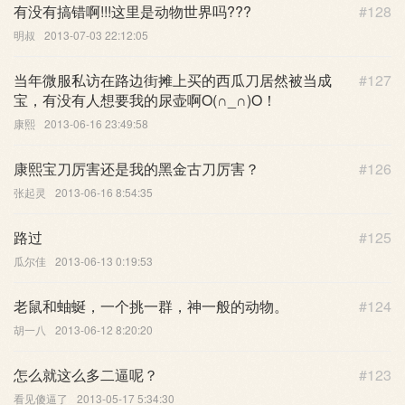
有没有搞错啊!!!这里是动物世界吗???
#128
明叔
2013-07-03 22:12:05
当年微服私访在路边街摊上买的西瓜刀居然被当成
#127
宝，有没有人想要我的尿壶啊O(∩_∩)O！
康熙
2013-06-16 23:49:58
康熙宝刀厉害还是我的黑金古刀厉害？
#126
张起灵
2013-06-16 8:54:35
路过
#125
瓜尔佳
2013-06-13 0:19:53
老鼠和蚰蜒，一个挑一群，神一般的动物。
#124
胡一八
2013-06-12 8:20:20
怎么就这么多二逼呢？
#123
看见傻逼了
2013-05-17 5:34:30