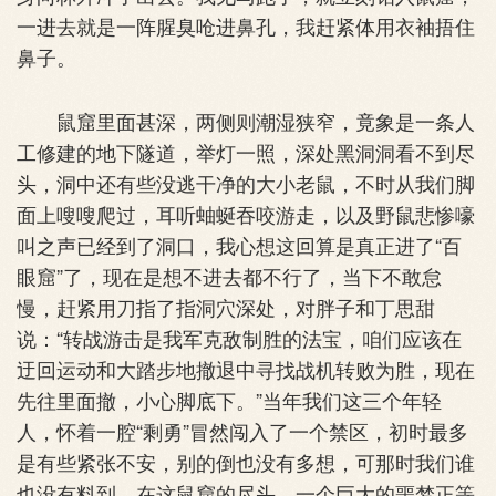
一进去就是一阵腥臭呛进鼻孔，我赶紧体用衣袖捂住
鼻子。
鼠窟里面甚深，两侧则潮湿狭窄，竟象是一条人
工修建的地下隧道，举灯一照，深处黑洞洞看不到尽
头，洞中还有些没逃干净的大小老鼠，不时从我们脚
面上嗖嗖爬过，耳听蚰蜒吞咬游走，以及野鼠悲惨嚎
叫之声已经到了洞口，我心想这回算是真正进了“百
眼窟”了，现在是想不进去都不行了，当下不敢怠
慢，赶紧用刀指了指洞穴深处，对胖子和丁思甜
说：“转战游击是我军克敌制胜的法宝，咱们应该在
迂回运动和大踏步地撤退中寻找战机转败为胜，现在
先往里面撤，小心脚底下。”当年我们这三个年轻
人，怀着一腔“剩勇”冒然闯入了一个禁区，初时最多
是有些紧张不安，别的倒也没有多想，可那时我们谁
也没有料到，在这鼠窟的尽头，一个巨大的噩梦正等