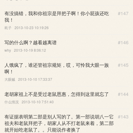
有没搞错，我和你祖宗是拜把子啊！你小屁孩还吃
#147
我！
耗子
2013-10-23 10:19:26
写的什么啊？越看越离谱
#146
why
2013-10-19 8:06:12
人饿疯了，谁还管祖宗规矩，哎，可怜我大眼一族
#145
啊！
大眼贼
2013-10-10 17:33:37
老胡家祖上不是受过老鼠恩惠，怎得到这里就忘了
#144
什么情况
2013-10-10 7:51:40
有证据表明第二部是别人写的了。第一部说胡八一它
#143
祖夫和老鼠拜把子，胡家人从不打老鼠来着，第二部
就开始吃老鼠了。。只能说作者换了