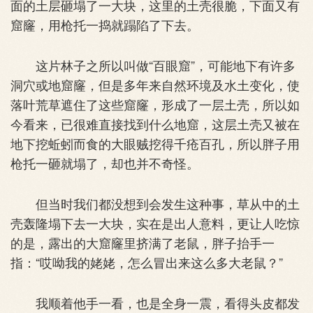
面的土层砸塌了一大块，这里的土壳很脆，下面又有
窟窿，用枪托一捣就蹋陷了下去。
这片林子之所以叫做“百眼窟”，可能地下有许多
洞穴或地窟窿，但是多年来自然环境及水土变化，使
落叶荒草遮住了这些窟窿，形成了一层土壳，所以如
今看来，已很难直接找到什么地窟，这层土壳又被在
地下挖蚯蚓而食的大眼贼挖得千疮百孔，所以胖子用
枪托一砸就塌了，却也并不奇怪。
但当时我们都没想到会发生这种事，草从中的土
壳轰隆塌下去一大块，实在是出人意料，更让人吃惊
的是，露出的大窟窿里挤满了老鼠，胖子抬手一
指：“哎呦我的姥姥，怎么冒出来这么多大老鼠？”
我顺着他手一看，也是全身一震，看得头皮都发