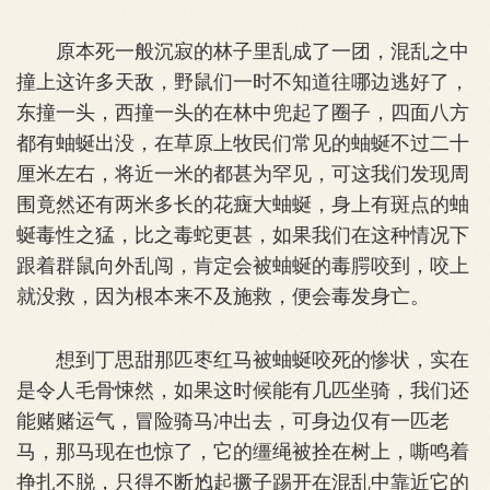
原本死一般沉寂的林子里乱成了一团，混乱之中
撞上这许多天敌，野鼠们一时不知道往哪边逃好了，
东撞一头，西撞一头的在林中兜起了圈子，四面八方
都有蚰蜒出没，在草原上牧民们常见的蚰蜒不过二十
厘米左右，将近一米的都甚为罕见，可这我们发现周
围竟然还有两米多长的花癍大蚰蜒，身上有斑点的蚰
蜒毒性之猛，比之毒蛇更甚，如果我们在这种情况下
跟着群鼠向外乱闯，肯定会被蚰蜒的毒腭咬到，咬上
就没救，因为根本来不及施救，便会毒发身亡。
想到丁思甜那匹枣红马被蚰蜒咬死的惨状，实在
是令人毛骨悚然，如果这时候能有几匹坐骑，我们还
能赌赌运气，冒险骑马冲出去，可身边仅有一匹老
马，那马现在也惊了，它的缰绳被拴在树上，嘶鸣着
挣扎不脱，只得不断尥起撅子踢开在混乱中靠近它的