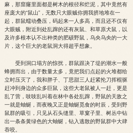
麻，那窟窿里面都是树木的根径和烂泥，其中竟然有
座庞大的“鼠山”，无数只大眼贼你拥我挤地堆在一
起，群鼠蠕动叠压，码起来一人多高，而且还不仅有
大眼贼，附近到处乱蹿的还有灰鼠、和草原犬鼠，以
及许多根本认不出种类的肥硕野鼠，乌央乌央的一大
片，这个巨大的老鼠洞大得超乎想象。
受到洞口塌方的惊扰，群鼠跟决了堤的潮水一般
蜂拥而出，由于数量太多，竟把我们点起的火堆都给
立时压灭了，我和胖子、丁思甜三人赶紧抡刀挥棍驱
赶冲到身边的众多巨鼠，这些大老鼠被人一赶，更是
乱了营，吱吱乱叫着在林中各处乱蹿，野鼠的天敌之
一就是蚰蜒，而夜晚又正是蚰蜒觅食的时辰，受到野
鼠群的吸引，只见从石头缝里、草窠子里、树丛中钻
出一条条黄绿色的大蚰蜒，钻入逃散的野鼠群中大肆
吞咬。