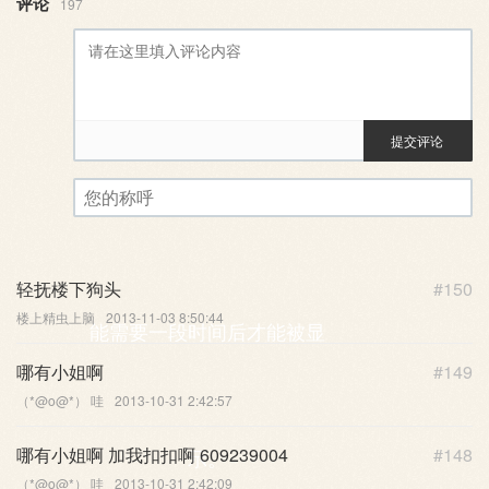
评论
197
提交评论
评论审核已启用。您的评论可
您的称呼
轻抚楼下狗头
#150
楼上精虫上脑
2013-11-03 8:50:44
能需要一段时间后才能被显
哪有小姐啊
#149
（*@ο@*） 哇
2013-10-31 2:42:57
哪有小姐啊 加我扣扣啊 609239004
#148
示。
（*@ο@*） 哇
2013-10-31 2:42:09