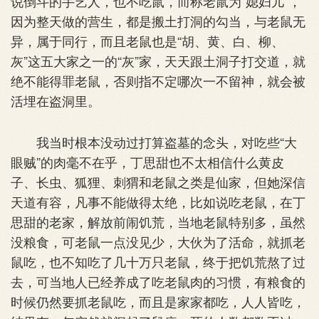
说倒斗的手艺人，也不吃鼠，而称老鼠为“媳妇儿”，
因为整天做的营生，都是搬土打洞的勾当，与老鼠无
异，属于同行，而且老鼠也是“胡、黄、白、柳、
灰”这五大家之一的“灰”家，天天跟土洞子打交道，就
绝不能得罪老鼠，否则指不定哪次一不留神，就会被
活埋在盗洞里。
我当时根本没动过打算盗墓的念头，对吃些“大
眼贼”的肉毫不在乎，丁思甜也不太相信什么黄皮
子、长虫、狐狸、刺猬和老鼠之类是仙家，但她深信
天道有容，凡事不能做得太绝，比如说吃老鼠，在丁
思甜的老家，解放前闹饥荒，当地老鼠特别多，虽然
没粮食，可老鼠一点没见少，大伙为了活命，就抓老
鼠吃，也不知吃了几十万只老鼠，终于把饥荒熬了过
去，可当地人已经养成了吃老鼠肉的习惯，有粮食的
时候仍然要抓老鼠吃，而且是家家都吃，人人皆吃，