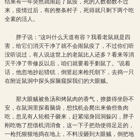
结果有一年突然就闹起了鼠疫，死的人数都数不过
来，疫情过后，有的整条村子，死得就只剩下两个吃
全素的活人。
胖子说：“这叫什么天道有容？我看老鼠就是四
害，给它们消灭干净了就不会闹鼠疫了，不过你们听
没听说过，有人说这世上的老鼠比人还多？看来等消
灭干净了帝修反以后，咱们就要着手剿鼠了。”说着
话，他忽地抄起猎铳，倒竖起来枪托朝下，去捣一只
在附近鼠洞中探头探脑窥探我们的大眼贼。
那大眼贼被鱼汤和烤鼠肉的香气，撩拨得坐卧不
安，在鼠洞里探着脑袋，想找机会爬出来偷些鱼肉
吃，忽见有人轮棍子砸来，赶紧缩身回洞躲闪，胖子
刚吃饱了想借机消消食，这一下子把劲使得足足的，
一枪托狠狠地捣在地上，不料没砸到大眼贼，倒把地