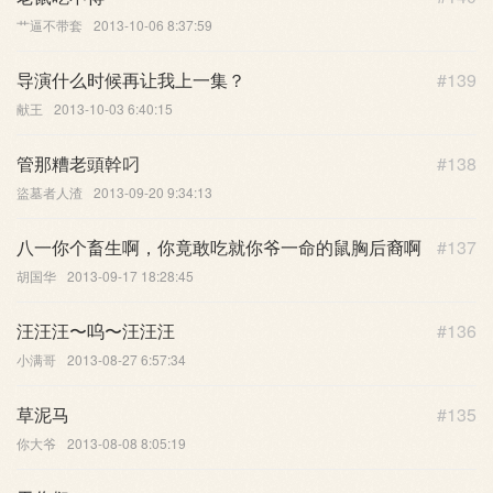
艹逼不带套
2013-10-06 8:37:59
导演什么时候再让我上一集？
#139
献王
2013-10-03 6:40:15
管那糟老頭幹叼
#138
盜墓者人渣
2013-09-20 9:34:13
八一你个畜生啊，你竟敢吃就你爷一命的鼠胸后裔啊
#137
胡国华
2013-09-17 18:28:45
汪汪汪〜呜〜汪汪汪
#136
小满哥
2013-08-27 6:57:34
草泥马
#135
你大爷
2013-08-08 8:05:19