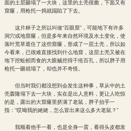
面的土层砸塌了一大块，这里的土壳很脆，下面又有
窟窿，用枪托一捣就蹋陷了下去。
这片林子之所以叫做“百眼窟”，可能地下有许多
洞穴或地窟窿，但是多年来自然环境及水土变化，使
落叶荒草遮住了这些窟窿，形成了一层土壳，所以如
今看来，已很难直接找到什么地窟，这层土壳又被在
地下挖蚯蚓而食的大眼贼挖得千疮百孔，所以胖子用
枪托一砸就塌了，却也并不奇怪。
但当时我们都没想到会发生这种事，草从中的土
壳轰隆塌下去一大块，实在是出人意料，更让人吃惊
的是，露出的大窟窿里挤满了老鼠，胖子抬手一
指：“哎呦我的姥姥，怎么冒出来这么多大老鼠？”
我顺着他手一看，也是全身一震，看得头皮都发