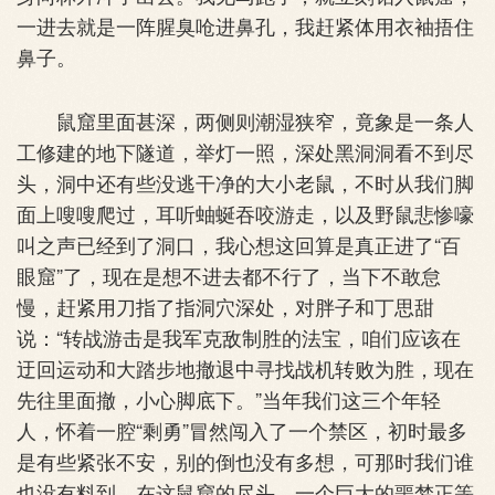
一进去就是一阵腥臭呛进鼻孔，我赶紧体用衣袖捂住
鼻子。
鼠窟里面甚深，两侧则潮湿狭窄，竟象是一条人
工修建的地下隧道，举灯一照，深处黑洞洞看不到尽
头，洞中还有些没逃干净的大小老鼠，不时从我们脚
面上嗖嗖爬过，耳听蚰蜒吞咬游走，以及野鼠悲惨嚎
叫之声已经到了洞口，我心想这回算是真正进了“百
眼窟”了，现在是想不进去都不行了，当下不敢怠
慢，赶紧用刀指了指洞穴深处，对胖子和丁思甜
说：“转战游击是我军克敌制胜的法宝，咱们应该在
迂回运动和大踏步地撤退中寻找战机转败为胜，现在
先往里面撤，小心脚底下。”当年我们这三个年轻
人，怀着一腔“剩勇”冒然闯入了一个禁区，初时最多
是有些紧张不安，别的倒也没有多想，可那时我们谁
也没有料到，在这鼠窟的尽头，一个巨大的噩梦正等