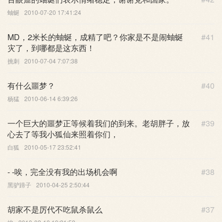
蚰蜒
2010-07-20 17:41:24
MD，2米长的蚰蜒，成精了吧？你家是不是闹蚰蜒
#41
灾了，到哪都是这东西！
挑刺
2010-07-04 7:07:38
有什么噩梦？
#40
杨猛
2010-06-14 6:39:26
一个巨大的噩梦正等候着我们的到来。老胡胖子，放
#39
心去了等我小狐仙来照着你们，
白狐
2010-05-17 23:52:41
- -唉，完全没有我的出场机会啊
#38
黑驴蹄子
2010-04-25 2:50:44
胡家不是厉代不吃鼠杀鼠么
#37