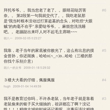
拜托爷爷。。我当您老了老了。。眼睛花哒厉害
#6
奈。。 第2段第一句我就交代了。。我吃老鼠那
是“我当时根本没动过打算盗墓的念头，对吃些“大眼
贼”的肉毫不在乎” 亲爱哒爷爷。。麻烦您洗洗睡
吧。。老蹦跶出来吓人对不起毛主席呐~~~
胡八一
2009-02-05 0:23:27
我靠，老子当年的家底被你败光了，这么有出息的摸
#5
金曾孙，你还闹换，哈哈o(∩_∩)o...哈哈（三楼的那
你找个乐别介意）
胡八一的太爷
2009-01-18 5:29:32
３楼大大看的仔细，佩服佩服
#4
hugh
2009-01-04 14:49:59
我不是教育过你吗，不许杀老鼠，当年老子就是靠着
#3
老鼠偷来的银子买大烟抽的，祖训都忘了啊？没记
性！！！精绝古城的时候还记着呢，这事应该比精绝