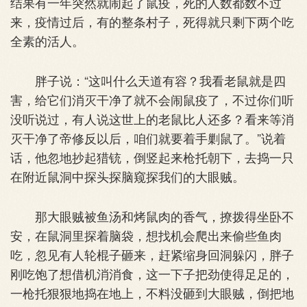
结果有一年突然就闹起了鼠疫，死的人数都数不过
来，疫情过后，有的整条村子，死得就只剩下两个吃
全素的活人。
胖子说：“这叫什么天道有容？我看老鼠就是四
害，给它们消灭干净了就不会闹鼠疫了，不过你们听
没听说过，有人说这世上的老鼠比人还多？看来等消
灭干净了帝修反以后，咱们就要着手剿鼠了。”说着
话，他忽地抄起猎铳，倒竖起来枪托朝下，去捣一只
在附近鼠洞中探头探脑窥探我们的大眼贼。
那大眼贼被鱼汤和烤鼠肉的香气，撩拨得坐卧不
安，在鼠洞里探着脑袋，想找机会爬出来偷些鱼肉
吃，忽见有人轮棍子砸来，赶紧缩身回洞躲闪，胖子
刚吃饱了想借机消消食，这一下子把劲使得足足的，
一枪托狠狠地捣在地上，不料没砸到大眼贼，倒把地