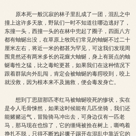
原本死一般沉寂的林子里乱成了一团，混乱之中
撞上这许多天敌，野鼠们一时不知道往哪边逃好了，
东撞一头，西撞一头的在林中兜起了圈子，四面八方
都有蚰蜒出没，在草原上牧民们常见的蚰蜒不过二十
厘米左右，将近一米的都甚为罕见，可这我们发现周
围竟然还有两米多长的花癍大蚰蜒，身上有斑点的蚰
蜒毒性之猛，比之毒蛇更甚，如果我们在这种情况下
跟着群鼠向外乱闯，肯定会被蚰蜒的毒腭咬到，咬上
就没救，因为根本来不及施救，便会毒发身亡。
想到丁思甜那匹枣红马被蚰蜒咬死的惨状，实在
是令人毛骨悚然，如果这时候能有几匹坐骑，我们还
能赌赌运气，冒险骑马冲出去，可身边仅有一匹老
马，那马现在也惊了，它的缰绳被拴在树上，嘶鸣着
挣扎不脱，只得不断尥起撅子踢开在混乱中靠近它的