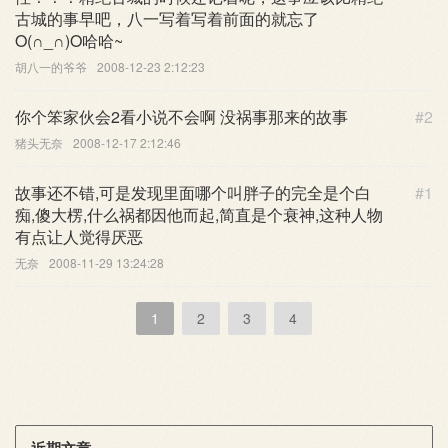
古城的事早吧，八一写着写着前面的就忘了
O(∩_∩)O哈哈~
胡八一的爷爷
2008-12-23 2:12:23
你个笨家伙会2看小说不会啊 没祸事那来的故事
#2
猪头无奈
2008-12-17 2:12:46
故事还不错,可是发现里面哪个叫胖子的完全是个白
#1
痴,傻大楞,什么祸都因他而起,简直是个衰神,这种人物
有点让人觉得厌恶
无奈
2008-11-29 13:24:28
1
2
3
4
近期文章