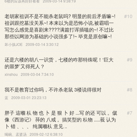
6楼的应该再好好看看
2009-03-14 9:38:19
老胡家祖训不是不能杀老鼠吗? 明显的前后矛盾嘛~!
#10
祖训跟挖墓没关系~! 本来以为是恐怖小说,被霸唱一
写怎么感觉是喜剧来????满篇打诨插嗑的~! 不过比
那些以网游为基础的小说强多了!~ 毕竟是原创嘛~!
坏小孩JOE
2009-03-14 3:30:12
还是六楼的胡八一识货，七楼的咋那特殊呢！‘巨大
#9
的噩梦’又得死人？
xinshou
2009-03-04 7:34:10
我不是教育过你吗，不许杀老鼠 3楼说得很对
#8
蓝
2009-03-01 23:23:13
胖子 這嗰 朲 物 也 卜 是 狠 卜 好 ...写 的还 可以 。僦
#7
像《西游记》 茽的 八戒 。搞笑型的 朲物 .....莪 认为
卜 错 、、、 纯属嗰朲 意见 ..
喝碗、孟婆汤
2009-02-12 6:38:10