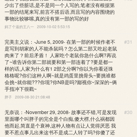
少出了些脏话,是不是同一个人写的,笔者没有根据第
一部的结尾来写,前言不搭后语,而且写的内容围绕的
事物比较哆嗦,真的没有第一部的写的好
妈了个逼的王八一
2009-10-02 5:53:15
完美主义说：-June 5, 2009- 在第一部的时候作者不
#31
是写到胡家的人不能杀鼠吗？怎么第二部又吃起老鼠
肉来了？前后矛盾！ 人家吃个老鼠你急什么啊?再说
了~谁告诉你第二部就要和第一部连着了?要是都一
样的话,人家为什么有1 2部之分啊?你以为你看还珠
格格呢?你们这种人啊~就是鸡蛋里挑骨头~要挑谁都
会挑~就你能???你现?你NB是吗?鄙视你~深深的~俩
手指冲下很戳~
胖子
2009-08-30 21:08:48
无奈说：-November 29, 2008- 故事还不错,可是发现
#30
里面哪个叫胖子的完全是个白痴,傻大楞,什么祸都因
他而起,简直是个衰神,这种人物有点让人觉得厌恶 我
要不惹点事儿出来这书不是成二人转了吗?你傻了还