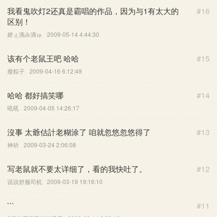
我看鬼吹灯2还真是霸唱的作品，因为与1有太大的
#16
区别！
娇ぇ滴み滴ゅ
2009-05-14 4:44:30
该有个老鼠王吧 哈哈
#15
瘦粽子
2009-04-16 6:12:49
哈哈 都好搞笑哪
#14
吼吼
2009-04-05 14:26:17
沒事 太爺估計老糊涂了 咱就忽悠忽悠得了
#13
神祈
2009-03-24 2:06:08
写老鼠就不要太详细了，看的我快吐了。
#12
说说舒服司机
2009-03-19 19:16:10
```
#11