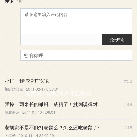
评论
197
提交评论
评论审核已启用。您的评论可
您的称呼
小样，我还没开吃呢
#50
蚰蜒对鼠窟
2011-02-17 0:57:31
能需要一段时间后才能被显
我操，两米长的蚰蜒，成精了！挑刺说得对！
#49
漠北妖龙
2011-01-10 4:09:04
老胡家不是不能打老鼠么？怎么还吃老鼠了~
#48
示。
大粽子
2010-11-14 22:05:09