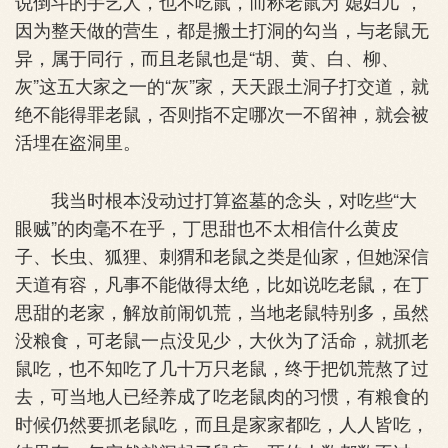
说倒斗的手艺人，也不吃鼠，而称老鼠为“媳妇儿”，
因为整天做的营生，都是搬土打洞的勾当，与老鼠无
异，属于同行，而且老鼠也是“胡、黄、白、柳、
灰”这五大家之一的“灰”家，天天跟土洞子打交道，就
绝不能得罪老鼠，否则指不定哪次一不留神，就会被
活埋在盗洞里。
我当时根本没动过打算盗墓的念头，对吃些“大
眼贼”的肉毫不在乎，丁思甜也不太相信什么黄皮
子、长虫、狐狸、刺猬和老鼠之类是仙家，但她深信
天道有容，凡事不能做得太绝，比如说吃老鼠，在丁
思甜的老家，解放前闹饥荒，当地老鼠特别多，虽然
没粮食，可老鼠一点没见少，大伙为了活命，就抓老
鼠吃，也不知吃了几十万只老鼠，终于把饥荒熬了过
去，可当地人已经养成了吃老鼠肉的习惯，有粮食的
时候仍然要抓老鼠吃，而且是家家都吃，人人皆吃，