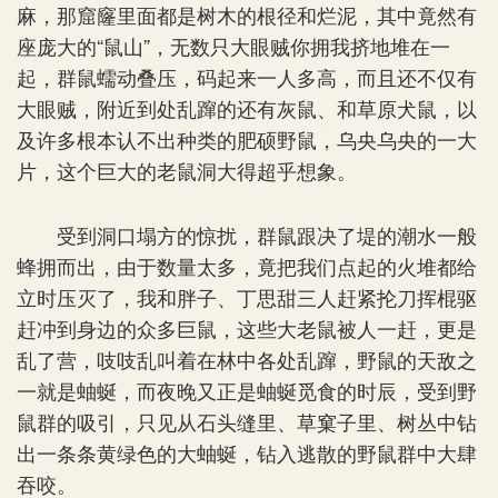
麻，那窟窿里面都是树木的根径和烂泥，其中竟然有
座庞大的“鼠山”，无数只大眼贼你拥我挤地堆在一
起，群鼠蠕动叠压，码起来一人多高，而且还不仅有
大眼贼，附近到处乱蹿的还有灰鼠、和草原犬鼠，以
及许多根本认不出种类的肥硕野鼠，乌央乌央的一大
片，这个巨大的老鼠洞大得超乎想象。
受到洞口塌方的惊扰，群鼠跟决了堤的潮水一般
蜂拥而出，由于数量太多，竟把我们点起的火堆都给
立时压灭了，我和胖子、丁思甜三人赶紧抡刀挥棍驱
赶冲到身边的众多巨鼠，这些大老鼠被人一赶，更是
乱了营，吱吱乱叫着在林中各处乱蹿，野鼠的天敌之
一就是蚰蜒，而夜晚又正是蚰蜒觅食的时辰，受到野
鼠群的吸引，只见从石头缝里、草窠子里、树丛中钻
出一条条黄绿色的大蚰蜒，钻入逃散的野鼠群中大肆
吞咬。