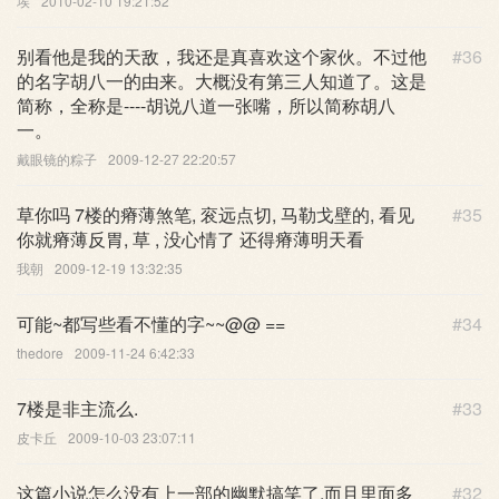
埃
2010-02-10 19:21:52
别看他是我的天敌，我还是真喜欢这个家伙。不过他
#36
的名字胡八一的由来。大概没有第三人知道了。这是
简称，全称是----胡说八道一张嘴，所以简称胡八
一。
戴眼镜的粽子
2009-12-27 22:20:57
草你吗 7楼的瘠薄煞笔, 衮远点切, 马勒戈壁的, 看见
#35
你就瘠薄反胃, 草 , 没心情了 还得瘠薄明天看
我朝
2009-12-19 13:32:35
可能~都写些看不懂的字~~@@ ==
#34
thedore
2009-11-24 6:42:33
7楼是非主流么.
#33
皮卡丘
2009-10-03 23:07:11
这篇小说怎么没有上一部的幽默搞笑了,而且里面多
#32