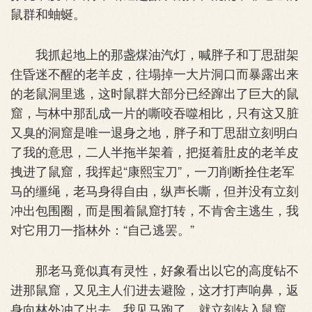
鼠群和蚰蜒。
我抓起地上的那盏煤油汽灯，喊胖子和丁思甜架
住昏迷不醒的老羊皮，往塌掉一大片洞口而暴露出来
的老鼠洞里逃，这时鼠群大部分已经蹿出了巨大的鼠
窟，与林中那乱成一片的嘶咬吞噬相比，只有这又脏
又臭的洞窟是唯一退身之地，胖子和丁思甜立刻明白
了我的意思，二人半拖半架着，把挺着肚皮的老羊皮
拽进了鼠窟，我挥起“康熙宝刀”，一刀削断拴住老军
马的缰绳，老马身得自由，纵声长嘶，但并没有立刻
冲出包围圈，而是围着鼠窟打转，不肯舍主逃生，我
对它用刀一指林外：“自己逃罢。”
那老马竟似真有灵性，好象看出以它的高度钻不
进那鼠窟，又见主人们进去避险，这才打声响鼻，返
身向林外冲了出去。我见马跑了，就立刻钻入鼠窟，