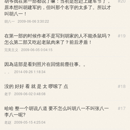
胡爷我在第一部都说了嘛：当初是想赶上建军节了，
#20
原本想叫胡建军的，但叫那个名字的太多了。所以才
叫胡八一！
胡八一
2009-06-06 3:30:22
在第一部的时候作者不是写到胡家的人不能杀鼠吗？
#19
怎么第二部又吃起老鼠肉来了？前后矛盾！
完美主义
2009-06-05 0:04:15
因為這部是看到照片在回憶前塵往事。。
。。
2014-09-26 1:18:34
没的 好好 看 就 是 太 啰嗦了 点
#18
老子
2009-06-02 0:48:08
哈哈 整一个胡说八道 要不怎么叫胡八一不叫张八一
#17
李八一呢?
老赵
2009-05-15 4:25:04