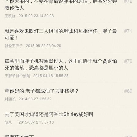
艹你大爷的，不要在背后说胖爷的坏话，胖爷分分钟
#72
教你做人
王凯旋
2015-09-23 14:30:08
就是喜欢鬼吹灯三人组间的坦诚和互相信任，胖子最
#71
可爱！
就爱王胖子
2015-08-22 23:04:20
盗墓里面胖子机智幽默过人，这里面胖子就个贪财怕
#70
死的煞笔，恐高都是胆小的人
王胖子就个煞笔
2015-04-18 15:55:25
草你妈的 老子都成仙了去哪找我？
#69
封团长
2014-08-27 1:56:52
去了美国才知道还是阿香比Shirley杨好啊
胡八一
2015-03-12 15:57:18