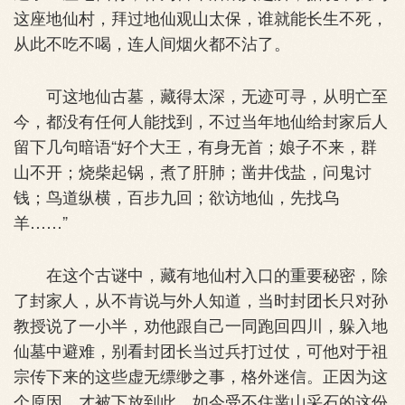
这座地仙村，拜过地仙观山太保，谁就能长生不死，
从此不吃不喝，连人间烟火都不沾了。
可这地仙古墓，藏得太深，无迹可寻，从明亡至
今，都没有任何人能找到，不过当年地仙给封家后人
留下几句暗语“好个大王，有身无首；娘子不来，群
山不开；烧柴起锅，煮了肝肺；凿井伐盐，问鬼讨
钱；鸟道纵横，百步九回；欲访地仙，先找乌
羊……”
在这个古谜中，藏有地仙村入口的重要秘密，除
了封家人，从不肯说与外人知道，当时封团长只对孙
教授说了一小半，劝他跟自己一同跑回四川，躲入地
仙墓中避难，别看封团长当过兵打过仗，可他对于祖
宗传下来的这些虚无缥缈之事，格外迷信。正因为这
个原因，才被下放到此，如今受不住凿山采石的这份