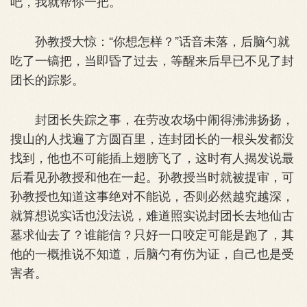
吧，我就帮你一把。”
孙教授大惊：“你想怎样？”话音未落，后脑勺就
吃了一镐把，当即昏了过去，等醒来后早已不见了封
团长的踪影。
封团长失踪之事，在劳改农场中闹得沸沸扬扬，
搜山的人找遍了方圆百里，连封团长的一根头发都没
找到，他也不可能插上翅膀飞了，这时有人揭发说最
后看见孙教授和他在一起。孙教授当时就被提审，可
孙教授也知道这事绝对不能说，否则必然越究越深，
就算想说实话也没法说，难道照实说封团长去地仙古
墓求仙去了？谁能信？只好一口咬定可能是跑了，其
他的一概推说不知道，后脑勺有伤为证，自己也是受
害者。