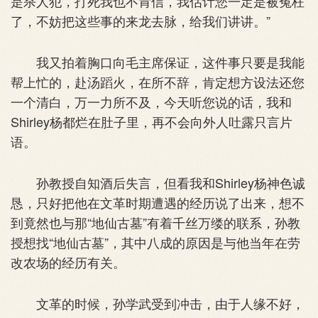
是杀人犯，打死我也不肯信，我估计您一定是被冤枉
了，不妨把这些事的来龙去脉，给我们讲讲。”
我又拍着胸口向毛主席保证，这件事只要是我能
帮上忙的，赴汤蹈火，在所不辞，肯定想方设法还您
一个清白，万一力所不及，今天听您说的话，我和
Shirley杨都烂在肚子里，再不会向外人吐露只言片
语。
孙教授自知酒后失言，但看我和Shirley杨神色诚
恳，只好把他在文革时期遭遇的经历说了出来，想不
到竟然也与那“地仙古墓”有着千丝万缕的联系，孙教
授想找“地仙古墓”，其中八成的原因是与他当年在劳
改农场的经历有关。
文革的时候，孙学武受到冲击，由于人缘不好，