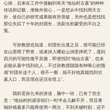
心病，后来在工作中接触到有关“地仙村古墓”的种种
传说和记载，便格外留心，一是想从中找到周天古
卦，使自己的研究成果能有所突破，另外也是想找找
那位失踪了十年的封团长，洗刷当初蒙受的不白之
冤。
可孙教授也知道，封团长出逃之后，很可能已经
在山里喂了野兽，或者掉入哪处山涧里摔死了，逃到
四川的可能性微乎其微，即便找到“地仙古墓”，也未
必能从墓中找到此人，不过孙教授隐隐有种唯心的预
感“封团长这个人，很不一般，搞不好他真能找到古
墓入口，而且现在还活在世上”。
我听罢孙九爷的讲述，脑中一转，已有了些主
意：“地仙村的谜语咱们一时半会儿解不开，而且青
铜卦镜最多只能再使用一两次，不到关键时刻，还不