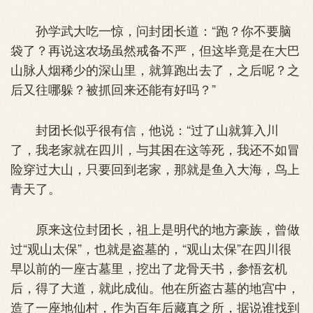
孙学武大吃一惊，问封团长道：“跑？你不要脑
袋了？再说这农场虽然戒备不严，但这毕竟是在大巴
山脉人烟稀少的深山里，就算跑出去了，之后呢？之
后又往哪躲？被抓回来还能有好吗？”
封团长似乎很有信，他说：“过了山就算入川
了，我老家就在四川，与其困在这等死，我还不如冒
险穿过大山，只要回到老家，那就是鱼入大海，鸟上
青天了。
原来这位封团长，祖上是明代的地方豪族，曾做
过“观山太保”，也就是盗墓的，“观山太保”在四川很
早以前的一座古墓里，挖出了龙骨天书，参悟玄机
后，得了大道，就此成仙。他在所盗古墓的地宫中，
造了一座地仙村，作为百年后藏真之所，据说谁找到