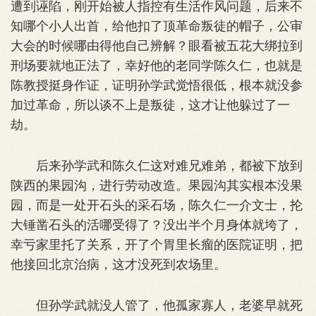
遭到诬陷，刚开始被人指控有生活作风问题，后来不
知哪个小人出首，给他扣了顶革命叛徒的帽子，公审
大会的时候哪由得他自己辨解？眼看被五花大绑拉到
刑场要就地正法了，幸好他的老同学陈久仁，也就是
陈教授挺身作证，证明孙学武觉悟很低，根本就没参
加过革命，所以谈不上是叛徒，这才让他躲过了一
劫。
后来孙学武和陈久仁这对难兄难弟，都被下放到
陕西的果园沟，进行劳动改造。果园沟其实根本没果
园，而是一处开石头的采石场，陈久仁一介文士，抡
大锤凿石头的活哪受得了？没出半个月身体就垮了，
幸亏家里托了关系，开了个胃里长瘤的医院证明，把
他接回北京治病，这才没死到农场里。
但孙学武就没人管了，他孤家寡人，老婆早就死