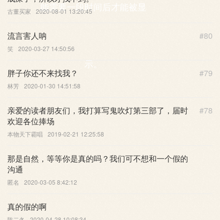
能需要一段时间后才能被显
古董买家
2020-08-01 13:20:45
流言害人呐
#80
笑
2020-03-27 14:50:56
示。
胖子你还不来找我？
#79
林芳
2020-01-30 14:51:58
亲爱的读者朋友们，我打算写鬼吹灯第三部了，届时
#78
欢迎各位捧场
本物天下霸唱
2019-02-21 12:25:58
那是自然，等等你是真的吗？我们可不想和一个假的
沟通
匿名
2020-03-05 8:42:12
真的假的啊
陈二冬
2020-04-28 10:08:34