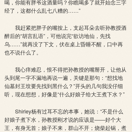
喝，你能有胖爷这酒量吗？你瞧喝多了就开始念三字
经了，这都什么乱七八糟的……”
我赶紧把胖子的嘴按上，支起耳朵去听孙教授酒
醉后的“胡言乱语”，可他说完“欲访地仙，先找
乌……”就再没了下文，伏在桌上昏睡不醒，口中再
也不说什么了。
我心痒难忍，恨不得把孙教授的嘴掰开，让他从
头到尾一字不漏地再说一遍，关键是那句：“想找地
仙墓封王坟要先找到黑什么？”开头的几句我没仔细
听，现在想想，好像是“什么好娘子给大王煮下水？”
Shirley杨有过耳不忘的本事，她说：“不是什么
好娘子煮下水，孙教授刚才说的应该是——好个大
王，有身无首；娘子不来，群山不开；烧柴起锅，煮