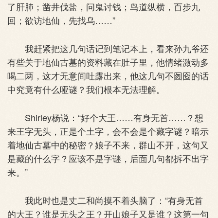
了肝肺；凿井伐盐，问鬼讨钱；鸟道纵横，百步九
回；欲访地仙，先找乌……”
我赶紧把这几句话记到笔记本上，看来孙九爷还
有些关于地仙古墓的资料藏在肚子里，他情绪激动多
喝二两，这才无意间吐露出来，他这几句不囫囵的话
中究竟有什么哑谜？我们根本无法理解。
Shirley杨说：“好个大王……有身无首……？想
来王字无头，正是个土字，会不会是个藏字谜？暗示
着地仙古墓中的秘密？娘子不来，群山不开，这句又
是藏的什么字？应该不是字谜，后面几句都拆不出字
来。”
我此时也是丈二和尚摸不着头脑了：“有身无首
的大王？谁是无头之王？开山娘子又是谁？这第一句