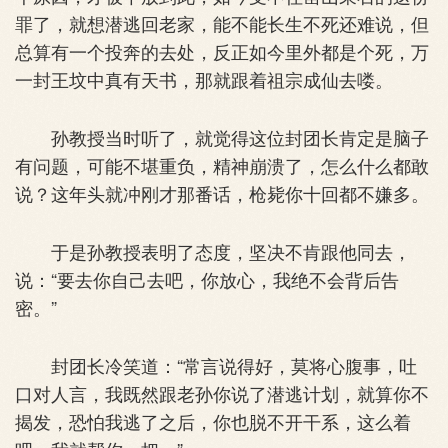
罪了，就想潜逃回老家，能不能长生不死还难说，但
总算有一个投奔的去处，反正如今里外都是个死，万
一封王坟中真有天书，那就跟着祖宗成仙去喽。
孙教授当时听了，就觉得这位封团长肯定是脑子
有问题，可能不堪重负，精神崩溃了，怎么什么都敢
说？这年头就冲刚才那番话，枪毙你十回都不嫌多。
于是孙教授表明了态度，坚决不肯跟他同去，
说：“要去你自己去吧，你放心，我绝不会背后告
密。”
封团长冷笑道：“常言说得好，莫将心腹事，吐
口对人言，我既然跟老孙你说了潜逃计划，就算你不
揭发，恐怕我逃了之后，你也脱不开干系，这么着