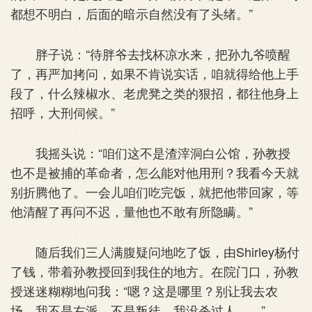
都想不明白，后面的暗示自然没有了头绪。”
胖子说：“待胖爷去找杯凉水来，把孙九爷喷醒
了，再严加拷问，如果不肯说实话，咱就得给他上手
段了，什么辣椒水、老虎凳之类的狠招，都往他身上
招呼，大刑伺候。”
我摇头说：“咱们这不是渣滓洞白公馆，孙教授
也不是被捕的革命者，怎么能对他用刑？我看今天就
别折腾他了。一会儿咱们吃完饭，就把他带回家，等
他清醒了再问不迟，量他也不敢有所隐瞒。”
随后我们三人满腹疑问地吃了饭，由Shirley杨付
了钱，带着孙教授回到我住的地方。在院门口，孙教
授迷迷糊糊地问我：“嗯？这是哪里？别让我去农
场，我不是右派，不是叛徒，我没杀过人……”