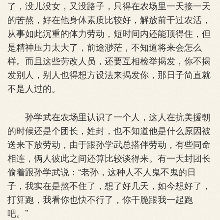
了，没儿没女，又没路子，只得在农场里一天接一天
的苦熬，好在他身体素质比较好，解放前干过农活，
从事如此沉重的体力劳动，短时间内还能顶得住，但
是精神压力太大了，前途渺茫，不知道将来会怎么
样。而且这些劳改人员，还要互相检举揭发，你不揭
发别人，别人也得想方设法来揭发你，那日子简直就
不是人过的。
孙学武在农场里认识了一个人，这人在抗美援朝
的时候还是个团长，姓封，也不知道他是什么原因被
送来下放劳动，由于跟孙学武总搭伴劳动，有些同命
相连，俩人彼此之间还算比较谈得来。有一天封团长
偷着跟孙学武说：“老孙，这种人不人鬼不鬼的日
子，我实在是熬不住了，想了好几天，如今想好了，
打算跑，我看你也快不行了，你干脆跟我一起跑
吧。”