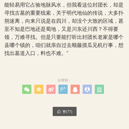
能轻易用它占验地脉风水，但我看这位封团长，却是
寻找古墓的重要线索，关于明代地仙的传说，大多扑
朔迷离，向来只说是在四川，却没个大致的区域，甚
至不知是巴地还是蜀地，又是川东还川西？不得要
领，万难寻找。但是只要能打听出封团长老家是哪个
县哪个镇的，咱们就亲自过去顺藤摸瓜见机行事，想
找出墓道入口，料也不难。”
分享到：







赞(
77
)
