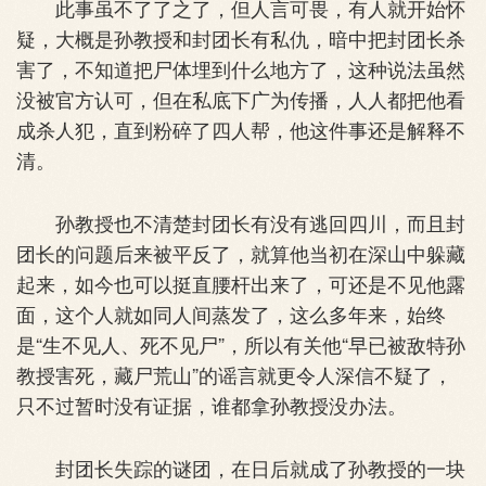
此事虽不了了之了，但人言可畏，有人就开始怀
疑，大概是孙教授和封团长有私仇，暗中把封团长杀
害了，不知道把尸体埋到什么地方了，这种说法虽然
没被官方认可，但在私底下广为传播，人人都把他看
成杀人犯，直到粉碎了四人帮，他这件事还是解释不
清。
孙教授也不清楚封团长有没有逃回四川，而且封
团长的问题后来被平反了，就算他当初在深山中躲藏
起来，如今也可以挺直腰杆出来了，可还是不见他露
面，这个人就如同人间蒸发了，这么多年来，始终
是“生不见人、死不见尸”，所以有关他“早已被敌特孙
教授害死，藏尸荒山”的谣言就更令人深信不疑了，
只不过暂时没有证据，谁都拿孙教授没办法。
封团长失踪的谜团，在日后就成了孙教授的一块