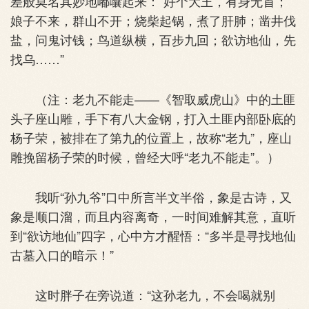
差般莫名其妙地嘟囔起来：“好个大王，有身无首；
娘子不来，群山不开；烧柴起锅，煮了肝肺；凿井伐
盐，问鬼讨钱；鸟道纵横，百步九回；欲访地仙，先
找乌……”
（注：老九不能走——《智取威虎山》中的土匪
头子座山雕，手下有八大金钢，打入土匪内部卧底的
杨子荣，被排在了第九的位置上，故称“老九”，座山
雕挽留杨子荣的时候，曾经大呼“老九不能走”。）
我听“孙九爷”口中所言半文半俗，象是古诗，又
象是顺口溜，而且内容离奇，一时间难解其意，直听
到“欲访地仙”四字，心中方才醒悟：“多半是寻找地仙
古墓入口的暗示！”
这时胖子在旁说道：“这孙老九，不会喝就别