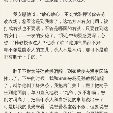
我安慰他道：“放心放心，不会武装押送你去劳
改农场，您看这是到我家了，这地方叫右安门啊，被
打成右派也不要紧，不管是哪国的右派，只要住到这
右安门……一发的安稳了。”我心中却疑惑更深，心
想：“孙教授杀过人？他杀了谁？他脾气虽然不好，
却不像是能杀人的主儿，杀人不是宰鸡，那可不是谁
都有胆子下手的。”
胖子不耐烦等孙教授酒醒，到家后便去潘家园练
摊儿了。下午的时候，我和Shirley杨见孙教授清醒
了，就给他倒了杯热茶，我把房门关上，搬了把椅子
坐到他面前，单刀直入地说：“九爷，实不相瞒，您
刚才喝高了，把当年杀人和当叛徒的事都说出来了，
可是以我的眼光来看，说您爱慕虚名不假，但要说您