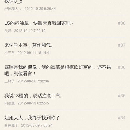
找你O_o
卍神秘人↘
2012-10-29 9:26:44
LS的闷油瓶，快跟天真我回家吧~
#38
吴邪
2012-10-12 7:00:19
来学学本事，莫伤和气。
#37
小三爷
2012-09-11 18:14:41
霸唱是我的偶像，我的盗墓是根据吹灯写的，还不错
#36
吧，列位看官！
三胖子
2012-08-26 7:32:36
我说13楼的，说话注意口气
#35
闷油瓶
2012-08-13 6:25:45
姐姐大人，我终于找到你了
#34
白井黑子
2012-08-09 7:05:24