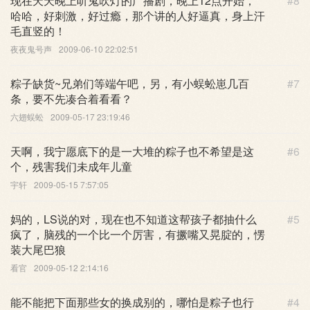
现在天天晚上听鬼吹灯的广播剧，晚上12点开始，
#8
哈哈，好刺激，好过瘾，那个讲的人好逼真，身上汗
毛直竖的！
夜夜鬼号声
2009-06-10 22:02:51
粽子缺货~兄弟们等端午吧，另，有小蜈蚣崽几百
#7
条，要不先凑合着看看？
六翅蜈蚣
2009-05-17 23:19:46
天啊，我宁愿底下的是一大堆的粽子也不希望是这
#6
个，残害我们未成年儿童
宇轩
2009-05-15 7:57:05
妈的，LS说的对，现在也不知道这帮孩子都抽什么
#5
疯了，脑残的一个比一个厉害，有撅嘴又晃腚的，愣
装大尾巴狼
看官
2009-05-12 2:14:16
能不能把下面那些女的换成别的，哪怕是粽子也行
#4