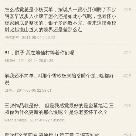
怎么感觉总是小杨买单，按说八一跟小胖倒腾了不少
#28
明器早该步入小康了怎么还是如此小气呢，也奇怪小
杨家到底是整啥的，银子多的数不完。看来这摸金校
尉比起搬山道人的境界还是差那么点
巴依老爷
2011-08-04 9:09:22
81，胖子 我在地仙村等着你们呢
#27
封团长
2011-06-14 20:01:29
解我还不简单...叫那个雪玲杨来陪爷睡个觉...啥都好
#26
说
口诀..
2011-03-05 22:58:01
三叔作品就是好、 但是我感觉最好的是盗墓笔记 三
#25
叔你为什么更新的那么慢呢？ 是你老婆怀了么？
xiaoqian0220
2011-01-22 19:35:35
鬼吹灯2 第四卷 巫峡棺山 第三章 云深不知处
#24