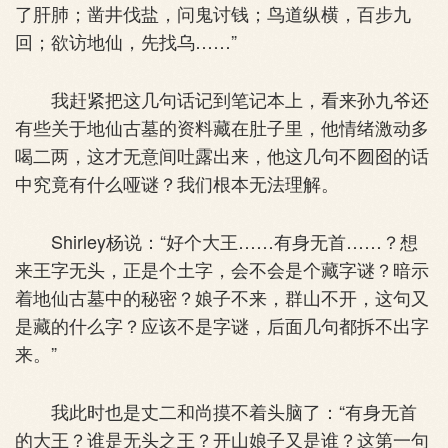
了肝肺；凿井伐盐，问鬼讨钱；鸟道纵横，百步九
回；欲访地仙，先找乌……”
我赶紧把这几句话记到笔记本上，看来孙九爷还
有些关于地仙古墓的资料藏在肚子里，他情绪激动多
喝二两，这才无意间吐露出来，他这几句不囫囵的话
中究竟有什么哑谜？我们根本无法理解。
Shirley杨说：“好个大王……有身无首……？想
来王字无头，正是个土字，会不会是个藏字谜？暗示
着地仙古墓中的秘密？娘子不来，群山不开，这句又
是藏的什么字？应该不是字谜，后面几句都拆不出字
来。”
我此时也是丈二和尚摸不着头脑了：“有身无首
的大王？谁是无头之王？开山娘子又是谁？这第一句