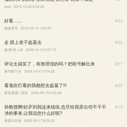
dsaf
2010-12-02 6:33:45
好看……
#23
御坂美琴
2010-02-16 1:54:55
走 跟上老子盗墓去
#22
懶 檊 獸→涛
2009-10-13 0:07:15
评论太搞笑了，有推理强的吗？把暗号解出来
#21
看书图个乐
2009-10-07 0:04:32
看鬼吹灯看的我都想去盗墓了!!!
#20
普普通通一蛋民
2009-09-19 5:43:48
孙教授啊!好歹到我这来练练,也尽给我弄出些不干不
#19
净的事来,让我说您什么好呢?
果园沟农场
2009-09-17 8:25:20