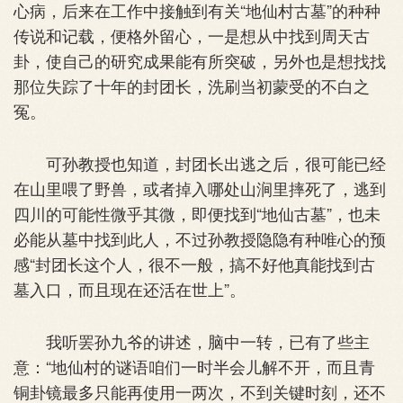
心病，后来在工作中接触到有关“地仙村古墓”的种种
传说和记载，便格外留心，一是想从中找到周天古
卦，使自己的研究成果能有所突破，另外也是想找找
那位失踪了十年的封团长，洗刷当初蒙受的不白之
冤。
可孙教授也知道，封团长出逃之后，很可能已经
在山里喂了野兽，或者掉入哪处山涧里摔死了，逃到
四川的可能性微乎其微，即便找到“地仙古墓”，也未
必能从墓中找到此人，不过孙教授隐隐有种唯心的预
感“封团长这个人，很不一般，搞不好他真能找到古
墓入口，而且现在还活在世上”。
我听罢孙九爷的讲述，脑中一转，已有了些主
意：“地仙村的谜语咱们一时半会儿解不开，而且青
铜卦镜最多只能再使用一两次，不到关键时刻，还不