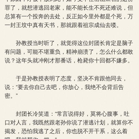
罪了，就想潜逃回老家，能不能长生不死还难说，但
总算有一个投奔的去处，反正如今里外都是个死，万
一封王坟中真有天书，那就跟着祖宗成仙去喽。
孙教授当时听了，就觉得这位封团长肯定是脑子
有问题，可能不堪重负，精神崩溃了，怎么什么都敢
说？这年头就冲刚才那番话，枪毙你十回都不嫌多。
于是孙教授表明了态度，坚决不肯跟他同去，
说：“要去你自己去吧，你放心，我绝不会背后告
密。”
封团长冷笑道：“常言说得好，莫将心腹事，吐
口对人言，我既然跟老孙你说了潜逃计划，就算你不
揭发，恐怕我逃了之后，你也脱不开干系，这么着