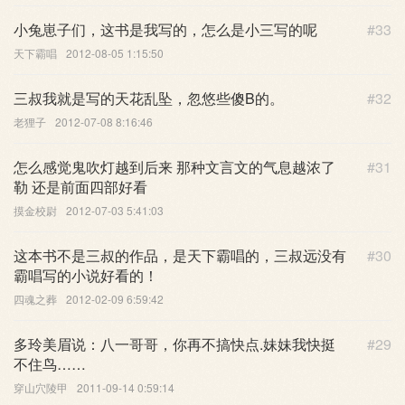
小兔崽子们，这书是我写的，怎么是小三写的呢
#33
天下霸唱
2012-08-05 1:15:50
三叔我就是写的天花乱坠，忽悠些傻B的。
#32
老狸子
2012-07-08 8:16:46
怎么感觉鬼吹灯越到后来 那种文言文的气息越浓了
#31
勒 还是前面四部好看
摸金校尉
2012-07-03 5:41:03
这本书不是三叔的作品，是天下霸唱的，三叔远没有
#30
霸唱写的小说好看的！
四魂之葬
2012-02-09 6:59:42
多玲美眉说：八一哥哥，你再不搞快点.妹妹我快挺
#29
不住鸟……
穿山穴陵甲
2011-09-14 0:59:14