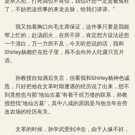
是杀人犯，打死我也不肯信，我估计您一定是被冤枉
了，不妨把这些事的来龙去脉，给我们讲讲。”
我又拍着胸口向毛主席保证，这件事只要是我能
帮上忙的，赴汤蹈火，在所不辞，肯定想方设法还您
一个清白，万一力所不及，今天听您说的话，我和
Shirley杨都烂在肚子里，再不会向外人吐露只言片
语。
孙教授自知酒后失言，但看我和Shirley杨神色诚
恳，只好把他在文革时期遭遇的经历说了出来，想不
到竟然也与那“地仙古墓”有着千丝万缕的联系，孙教
授想找“地仙古墓”，其中八成的原因是与他当年在劳
改农场的经历有关。
文革的时候，孙学武受到冲击，由于人缘不好，