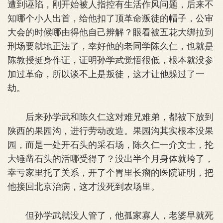
遭到诬陷，刚开始被人指控有生活作风问题，后来不
知哪个小人出首，给他扣了顶革命叛徒的帽子，公审
大会的时候哪由得他自己辨解？眼看被五花大绑拉到
刑场要就地正法了，幸好他的老同学陈久仁，也就是
陈教授挺身作证，证明孙学武觉悟很低，根本就没参
加过革命，所以谈不上是叛徒，这才让他躲过了一
劫。
后来孙学武和陈久仁这对难兄难弟，都被下放到
陕西的果园沟，进行劳动改造。果园沟其实根本没果
园，而是一处开石头的采石场，陈久仁一介文士，抡
大锤凿石头的活哪受得了？没出半个月身体就垮了，
幸亏家里托了关系，开了个胃里长瘤的医院证明，把
他接回北京治病，这才没死到农场里。
但孙学武就没人管了，他孤家寡人，老婆早就死