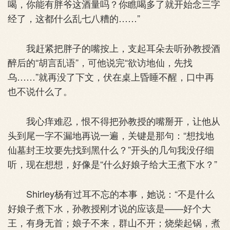
喝，你能有胖爷这酒量吗？你瞧喝多了就开始念三字
经了，这都什么乱七八糟的……”
我赶紧把胖子的嘴按上，支起耳朵去听孙教授酒
醉后的“胡言乱语”，可他说完“欲访地仙，先找
乌……”就再没了下文，伏在桌上昏睡不醒，口中再
也不说什么了。
我心痒难忍，恨不得把孙教授的嘴掰开，让他从
头到尾一字不漏地再说一遍，关键是那句：“想找地
仙墓封王坟要先找到黑什么？”开头的几句我没仔细
听，现在想想，好像是“什么好娘子给大王煮下水？”
Shirley杨有过耳不忘的本事，她说：“不是什么
好娘子煮下水，孙教授刚才说的应该是——好个大
王，有身无首；娘子不来，群山不开；烧柴起锅，煮