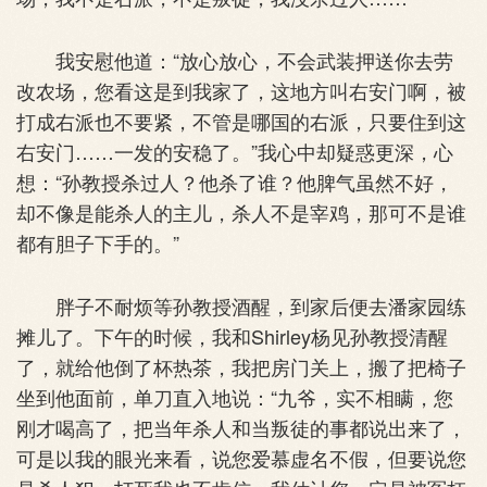
我安慰他道：“放心放心，不会武装押送你去劳
改农场，您看这是到我家了，这地方叫右安门啊，被
打成右派也不要紧，不管是哪国的右派，只要住到这
右安门……一发的安稳了。”我心中却疑惑更深，心
想：“孙教授杀过人？他杀了谁？他脾气虽然不好，
却不像是能杀人的主儿，杀人不是宰鸡，那可不是谁
都有胆子下手的。”
胖子不耐烦等孙教授酒醒，到家后便去潘家园练
摊儿了。下午的时候，我和Shirley杨见孙教授清醒
了，就给他倒了杯热茶，我把房门关上，搬了把椅子
坐到他面前，单刀直入地说：“九爷，实不相瞒，您
刚才喝高了，把当年杀人和当叛徒的事都说出来了，
可是以我的眼光来看，说您爱慕虚名不假，但要说您