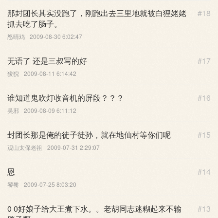
那封团长其实没跑了，刚跑出去三里地就被白狸姥姥
#18
抓去吃了肠子。
怒晴鸡
2009-08-30 6:02:47
无语了 还是三叔写的好
#17
狻猊
2009-08-11 6:14:42
谁知道鬼吹灯收音机的屏段？？？
#16
吴邪
2009-08-09 6:11:12
封团长那是俺的徒子徒孙，就在地仙村等你们呢
#15
观山太保老祖
2009-07-31 2:29:07
恩
#14
饕餮
2009-07-25 8:03:20
0 0好娘子给大王煮下水。。老胡同志迷糊起来不输
#13