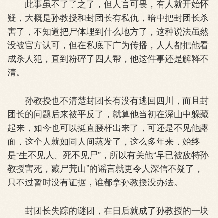
此事虽不了了之了，但人言可畏，有人就开始怀
疑，大概是孙教授和封团长有私仇，暗中把封团长杀
害了，不知道把尸体埋到什么地方了，这种说法虽然
没被官方认可，但在私底下广为传播，人人都把他看
成杀人犯，直到粉碎了四人帮，他这件事还是解释不
清。
孙教授也不清楚封团长有没有逃回四川，而且封
团长的问题后来被平反了，就算他当初在深山中躲藏
起来，如今也可以挺直腰杆出来了，可还是不见他露
面，这个人就如同人间蒸发了，这么多年来，始终
是“生不见人、死不见尸”，所以有关他“早已被敌特孙
教授害死，藏尸荒山”的谣言就更令人深信不疑了，
只不过暂时没有证据，谁都拿孙教授没办法。
封团长失踪的谜团，在日后就成了孙教授的一块