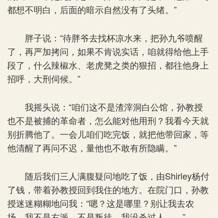
都想不明白，后面的暗示自然没有了头绪。”
胖子说：“待胖爷去找杯凉水来，把孙九爷喷醒
了，再严加拷问，如果不肯说实话，咱就得给他上手
段了，什么辣椒水、老虎凳之类的狠招，都往他身上
招呼，大刑伺候。”
我摇头说：“咱们这不是渣滓洞白公馆，孙教授
也不是被捕的革命者，怎么能对他用刑？我看今天就
别折腾他了。一会儿咱们吃完饭，就把他带回家，等
他清醒了再问不迟，量他也不敢有所隐瞒。”
随后我们三人满腹疑问地吃了饭，由Shirley杨付
了钱，带着孙教授回到我住的地方。在院门口，孙教
授迷迷糊糊地问我：“嗯？这是哪里？别让我去农
场，我不是右派，不是叛徒，我没杀过人……”