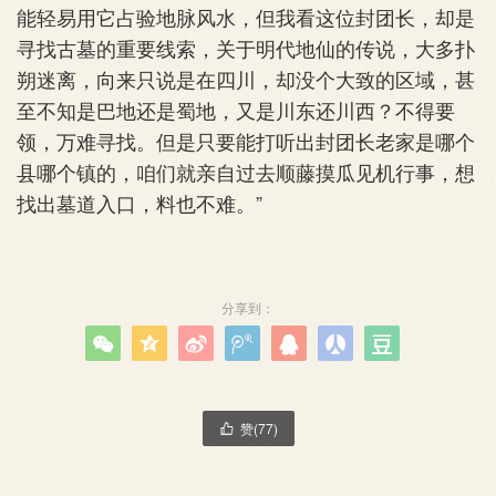
能轻易用它占验地脉风水，但我看这位封团长，却是
寻找古墓的重要线索，关于明代地仙的传说，大多扑
朔迷离，向来只说是在四川，却没个大致的区域，甚
至不知是巴地还是蜀地，又是川东还川西？不得要
领，万难寻找。但是只要能打听出封团长老家是哪个
县哪个镇的，咱们就亲自过去顺藤摸瓜见机行事，想
找出墓道入口，料也不难。”
分享到：







赞(
77
)
