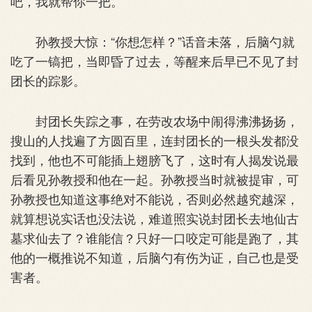
吧，我就帮你一把。”
孙教授大惊：“你想怎样？”话音未落，后脑勺就
吃了一镐把，当即昏了过去，等醒来后早已不见了封
团长的踪影。
封团长失踪之事，在劳改农场中闹得沸沸扬扬，
搜山的人找遍了方圆百里，连封团长的一根头发都没
找到，他也不可能插上翅膀飞了，这时有人揭发说最
后看见孙教授和他在一起。孙教授当时就被提审，可
孙教授也知道这事绝对不能说，否则必然越究越深，
就算想说实话也没法说，难道照实说封团长去地仙古
墓求仙去了？谁能信？只好一口咬定可能是跑了，其
他的一概推说不知道，后脑勺有伤为证，自己也是受
害者。