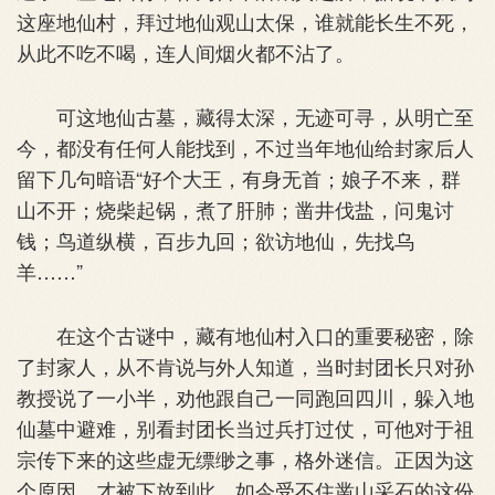
这座地仙村，拜过地仙观山太保，谁就能长生不死，
从此不吃不喝，连人间烟火都不沾了。
可这地仙古墓，藏得太深，无迹可寻，从明亡至
今，都没有任何人能找到，不过当年地仙给封家后人
留下几句暗语“好个大王，有身无首；娘子不来，群
山不开；烧柴起锅，煮了肝肺；凿井伐盐，问鬼讨
钱；鸟道纵横，百步九回；欲访地仙，先找乌
羊……”
在这个古谜中，藏有地仙村入口的重要秘密，除
了封家人，从不肯说与外人知道，当时封团长只对孙
教授说了一小半，劝他跟自己一同跑回四川，躲入地
仙墓中避难，别看封团长当过兵打过仗，可他对于祖
宗传下来的这些虚无缥缈之事，格外迷信。正因为这
个原因，才被下放到此，如今受不住凿山采石的这份