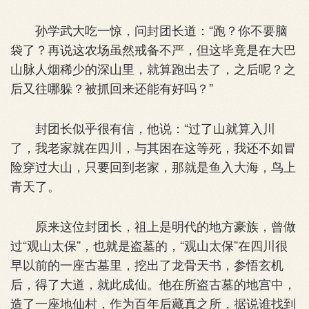
孙学武大吃一惊，问封团长道：“跑？你不要脑
袋了？再说这农场虽然戒备不严，但这毕竟是在大巴
山脉人烟稀少的深山里，就算跑出去了，之后呢？之
后又往哪躲？被抓回来还能有好吗？”
封团长似乎很有信，他说：“过了山就算入川
了，我老家就在四川，与其困在这等死，我还不如冒
险穿过大山，只要回到老家，那就是鱼入大海，鸟上
青天了。
原来这位封团长，祖上是明代的地方豪族，曾做
过“观山太保”，也就是盗墓的，“观山太保”在四川很
早以前的一座古墓里，挖出了龙骨天书，参悟玄机
后，得了大道，就此成仙。他在所盗古墓的地宫中，
造了一座地仙村，作为百年后藏真之所，据说谁找到