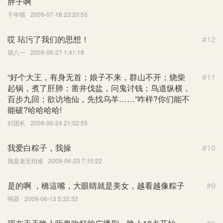
胖子啊
千年喵
2009-07-18 23:20:55
哎 玷污了我们的思想！
#12
胡八一
2009-06-27 1:41:18
“好个大王，有身无首；娘子不来，群山不开；烧柴
#11
起锅，煮了肝肺；凿井伐盐，问鬼讨钱；鸟道纵横，
百步九回；欲访地仙，先找乌羊……”咋样?你们能不
能破?哈哈哈哈!
封团长
2009-06-24 21:02:55
我爱白粽子，我操
#10
我是老五怕谁
2009-06-23 7:15:22
是的啊 ，橋這嘴，大眼睛就是美女，越看越像粽子
#9
明器
2009-06-13 5:32:32