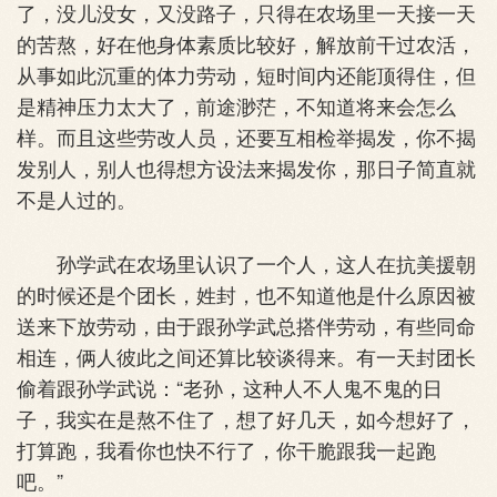
了，没儿没女，又没路子，只得在农场里一天接一天
的苦熬，好在他身体素质比较好，解放前干过农活，
从事如此沉重的体力劳动，短时间内还能顶得住，但
是精神压力太大了，前途渺茫，不知道将来会怎么
样。而且这些劳改人员，还要互相检举揭发，你不揭
发别人，别人也得想方设法来揭发你，那日子简直就
不是人过的。
孙学武在农场里认识了一个人，这人在抗美援朝
的时候还是个团长，姓封，也不知道他是什么原因被
送来下放劳动，由于跟孙学武总搭伴劳动，有些同命
相连，俩人彼此之间还算比较谈得来。有一天封团长
偷着跟孙学武说：“老孙，这种人不人鬼不鬼的日
子，我实在是熬不住了，想了好几天，如今想好了，
打算跑，我看你也快不行了，你干脆跟我一起跑
吧。”