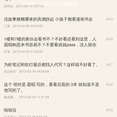
能需要一段时间后才能被显
胡伟冰
2013-04-14 6:57:41
没故事梗概哪来的高潮跌起 小孩子都看漫画书去
#49
三苏
2013-04-06 22:04:05
示。
1楼和7楼的家伙会看书不？不好看还看到这里，人
#48
霸唱构思本书容易不？不爱看就就pass，没人留你
灯迷
2013-04-03 21:32:33
为虾笔记和吹灯最后都找人代写？这样就不好看了。
#47
笔记吹灯
2013-02-16 18:56:49
这个 绝对是 霸唱 写的，看看后面的 3本 就知道不是
#46
他写的了。
橡皮糖。
2013-02-04 11:21:29
啦啦拉
#45
好不开心
2013-01-26 9:51:24