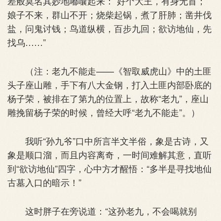
差般莫名其妙地嘟囔起来：“好个大王，有身无首；
娘子不来，群山不开；烧柴起锅，煮了肝肺；凿井伐
盐，问鬼讨钱；鸟道纵横，百步九回；欲访地仙，先
找乌……”
（注：老九不能走——《智取威虎山》中的土匪
头子座山雕，手下有八大金钢，打入土匪内部卧底的
杨子荣，被排在了第九的位置上，故称“老九”，座山
雕挽留杨子荣的时候，曾经大呼“老九不能走”。）
我听“孙九爷”口中所言半文半俗，象是古诗，又
象是顺口溜，而且内容离奇，一时间难解其意，直听
到“欲访地仙”四字，心中方才醒悟：“多半是寻找地仙
古墓入口的暗示！”
这时胖子在旁说道：“这孙老九，不会喝就别