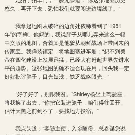
悠久，再开下去，恐怕我们就要闯进边境线了。”
我拿起地图从破碎的边角处依稀看到了“1951
年”的字样。他妈的，我说胖子从哪儿弄来这么一幅
中文版的地图，合着又是他爹从朝鲜战场上带回来的
传家宝。我佯装镇定，将地图塞进车厢：“想不到美
帝在四化建设上发展迅猛，已经大有赶超世界先进水
平的趋势。这张地图的确不适合现在用，回头我一定
好好批评胖子，目光短浅，缺乏战略眼光。”
“好了好了，别跟我贫。”Shirley杨坐上驾驶座，
将我换了出去，“你把它装进笼子，咱们得往回开。
估计天黑之前到不了，要找地方投宿。”
我点头道：“客随主便，入乡随俗。总参谋您说