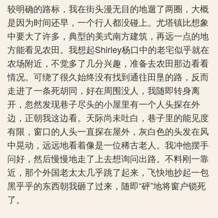
较明确的路标，我在街头漫无目的地遛了两圈，大概
是因为时间还早，一个行人都没碰上。尤塔镇比想象
中要大了许多，典型的美式南方建筑，再远一点的地
方能看见农田。我想起Shirley杨口中的老宅似乎就在
农场附近，不觉多了几分兴趣，准备去农田那边看看
情况。可绕了很久始终没有找到通往田垦的路，反而
走进了一条死胡同，好在周围没人，我随即转身离
开，忽然发现巷子尽头的小屋里有一个人头探在外
边，正朝我这边看。天际尚未吐白，巷子里的能见度
有限，窗口的人头一直探在屋外，灰白色的头发在风
中晃动，远远地看着像是一位稀古老人。我冲他摆手
问好，然后慢慢地走了上去想询问出路。不料刚一靠
近，那个外国老太太几乎跳了起来，飞快地抄起一包
黑乎乎的东西朝我砸了过来，随即“砰”地将窗户锁死
了。