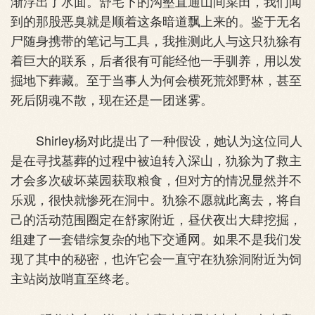
渐浮出了水面。舒宅下的沟壑直通山间菜田，我们闻
到的那股恶臭就是顺着这条暗道飘上来的。鉴于无名
尸随身携带的笔记与工具，我推测此人与这只犰狳有
着巨大的联系，后者很有可能经他一手驯养，用以发
掘地下葬藏。至于当事人为何会横死荒郊野林，甚至
死后阴魂不散，现在还是一团迷雾。
Shirley杨对此提出了一种假设，她认为这位同人
是在寻找墓葬的过程中被迫转入深山，犰狳为了救主
才会多次破坏菜园获取粮食，但对方的情况显然并不
乐观，很快就惨死在洞中。犰狳不愿就此离去，将自
己的活动范围圈定在舒家附近，昼伏夜出大肆挖掘，
组建了一套错综复杂的地下交通网。如果不是我们发
现了其中的秘密，也许它会一直守在犰狳洞附近为饲
主站岗放哨直至终老。