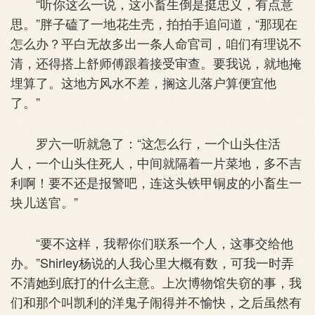
“听你这么一说，这小畜生倒是挺忠义，有点意
思。”胖子磕了一地花生壳，拍拍手追问道，“那现在
怎么办？平白无故多出一条人命官司，咱们有理说不
清，还得搭上舒师傅跟着接受审查。要我说，就地掩
埋算了。这地方风水不差，搁这儿落户算便宜他
了。”
罗六一听就急了：“这怎么行，一个山头住活
人，一个山头住死人，中间就隔着一片菜地，多不吉
利啊！要不还是报警吧，连这头铁甲铜皮的小畜生一
块儿送官。”
“要不这样，我帮你们联系一个人，这事交给他
办。”Shirley杨说的人我心里大概有数，可我一时弄
不清她到底打的什么主意。上次博物馆失窃的事，我
们和那个叫凯利的洋鬼子闹得并不愉快，之后虽然有