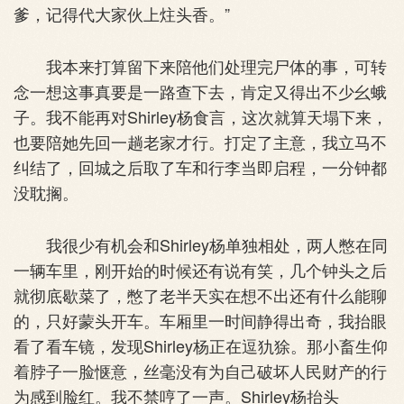
爹，记得代大家伙上炷头香。”
我本来打算留下来陪他们处理完尸体的事，可转
念一想这事真要是一路查下去，肯定又得出不少幺蛾
子。我不能再对Shirley杨食言，这次就算天塌下来，
也要陪她先回一趟老家才行。打定了主意，我立马不
纠结了，回城之后取了车和行李当即启程，一分钟都
没耽搁。
我很少有机会和Shirley杨单独相处，两人憋在同
一辆车里，刚开始的时候还有说有笑，几个钟头之后
就彻底歇菜了，憋了老半天实在想不出还有什么能聊
的，只好蒙头开车。车厢里一时间静得出奇，我抬眼
看了看车镜，发现Shirley杨正在逗犰狳。那小畜生仰
着脖子一脸惬意，丝毫没有为自己破坏人民财产的行
为感到脸红。我不禁哼了一声。Shirley杨抬头