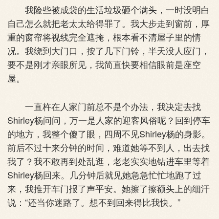
我险些被成袋的生活垃圾砸个满头，一时没明白
自己怎么就把老太太给得罪了。我大步走到窗前，厚
重的窗帘将视线完全遮掩，根本看不清屋子里的情
况。我绕到大门口，按了几下门铃，半天没人应门，
要不是刚才亲眼所见，我简直快要相信眼前是座空
屋。
一直杵在人家门前总不是个办法，我决定去找
Shirley杨问问，万一是人家的迎客风俗呢？回到停车
的地方，我整个傻了眼，四周不见Shirley杨的身影。
前后不过十来分钟的时间，难道她等不到人，出去找
我了？我不敢再到处乱逛，老老实实地钻进车里等着
Shirley杨回来。几分钟后就见她急急忙忙地跑了过
来，我推开车门报了声平安。她擦了擦额头上的细汗
说：“还当你迷路了。想不到回来得比我快。”