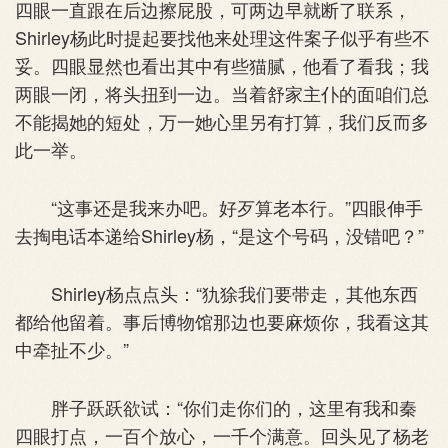
四眼一直跟在后边擦屁股，可两边早就断了联系，
Shirley杨此时提起要找他来处理这件案子似乎有些不
妥。四眼显然也看出其中有些猫腻，他看了看我；我
两眼一闭，将头扭到一边。当着舒家主仆的面咱们总
不能揭她的短处，万一她心里另有打算，我们反而多
此一举。
“这事还是我来办吧。好歹算老本行。”四眼伸手
去掏电话本递给Shirley杨，“是这个号码，没错吧？”
Shirley杨点点头：“犰狳我们要带走，其他东西
都给他留着。事后博物馆那边也要麻烦你，我看这其
中牵扯不少。”
胖子跃跃欲试：“你们走你们的，这里有我和秦
四眼打点，一百个放心，一千个满意。回头见了杨老