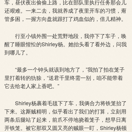
车，昼伏夜出偷偷上路，比在部队里执行任务那会儿
还艰难。一来二去，我就养成了夜里开车的习惯，甭
管多困，一握方向盘就跟打了鸡血似的，倍儿精神。
行至小镇外围一处荒野地段，我停下了车子，唤
醒了睡眼惺忪的Shirley杨。她抬头看了看外边，问我
到哪儿了。
“最多一个钟头就该到地方了，”我拍了拍在笼子
里打着转的犰狳，“送君千里终需一别，咱不能带着
它去给老人家上香吧。”
Shirley杨裹着毛毯下了车，我俩合力将铁笼抬了
下来。这厮贼精明，似乎看出了我们的打算，立刻用
两条后腿站了起来，前爪不停地挠着笼子，想早日离
开铁笼。被它那双又圆又亮的贼眼一盯，Shirley杨顿