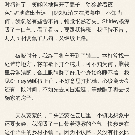
时精神了，笑眯眯地揭开了盖子。犰狳趁着夜
色“嗖”地蹿出老远，很快就消失在黑幕中。不知为
何，我忽然有些舍不得，顿觉怅然若失。Shirley杨深
吸了一口气，看了看表，要跟我换班。我坚持不肯，
两人互相调侃了几句，又继续上路。
破晓时分，我终于将车开到了镇上。本打算找一
处僻静地方，将车歇下打个盹儿，可不知为何，脑袋
里异常清醒，合上眼睛翻了好几个身始终睡不着。我
见Shirley杨睡得正香，不好意思打扰她。心说离天亮
还有一段时间，不如先去周围逛逛，等她醒了再去找
杨家的房子。
天灰蒙蒙的，日头还蒙在云层里，小镇比想象中
还要安静。我深吸了一口带着薄雾的空气，快步走在
这个陌生的乡村小镇上。因为不认路，又没有什么比