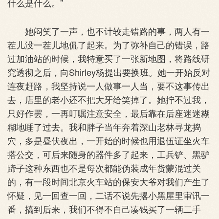
什么是什么。”
她闷笑了一声，也不计较走错路的事，两人有一
茬儿没一茬儿地侃了起来。为了弥补自己的错误，路
过加油站的时候，我特意买了一张新地图，将路线研
究透彻之后，向Shirley杨提出要换班。她一开始反对
连夜赶路，我坚持说一人做事一人当，要不这事传出
去，店里的老小还不把大牙给笑掉了。她拧不过我，
只好作罢，一再叮嘱注意安全，最后靠在后座迷迷糊
糊地睡了过去。我和胖子当年奔着深山老林寻龙捣
穴，多是昼伏夜出，一开始的时候也用退伍证坐火车
搭公交，可后来随身的器件多了起来，工兵铲、黑驴
蹄子这种东西也不是每次都能伪装成年货蒙混过关
的，有一段时间北京火车站的保安大爷对我们产生了
怀疑，见一回查一回，二话不说先撂小黑屋里审讯一
番，搞到后来，我们不得不自己凑钱买了一辆二手