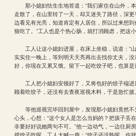
那小媳妇怯生生地答道：“我们家住在山外，本
走散了，在山里转了一天，却又迷失了路径，深更
边看见有光亮，知道肯定有人居住，所以过来想到
狼吃了。”工人也是个热心肠，就打消顾虑，把这
工人让这小媳妇进屋，在床上坐稳，说道：“山
实实住一晚上，等到明天天亮再出去找你丈夫，没
好，你现在又累又饿。留下一起吃饺子吧，也算是
工人把小媳妇安顿好了，又将包好的饺子端进厨
顾着吃饺子，还没有去查夜巡视木料，于是急忙披
等他巡视完毕回到屋中，发现那小媳妇竟然不见
心头，心想：“这个女人是怎么当妈的？把孩子丢
非要好好说她两句不可。”他一边动气，一边往厨
捞饺子吃呢。工人大喊一声：“饺子还没熟呢，你就