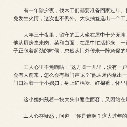
有一年除夕夜，伐木工们都要准备回家过年。按
免发生火情，这次也不例外。大伙抽签选出一个工
大年三十夜里，留守的工人坐在屋中十分无聊，
他从厨房拿来肉、菜和白面，在屋中忙活起来。一
子正包着起劲的时候，忽然从门外传来一阵急促的
工人心里不免嘀咕：“这方圆十几里，没有一户
会有人前来，怎么会有敲门声呢？”他从屋内拿出
门口站着一个小媳妇，身上红棉袄、红棉裤，怀里
这小媳妇戴着一块大头巾遮住面容，又因站在屋
工人心存疑惑，问道：“你是谁啊？这大过年的