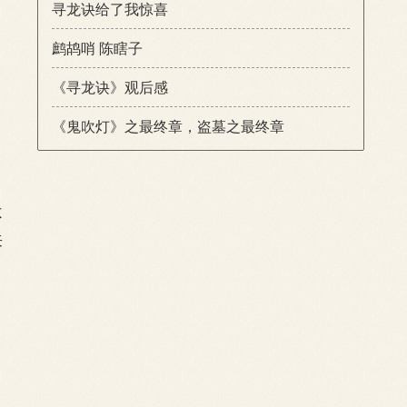
寻龙诀给了我惊喜
鹧鸪哨 陈瞎子
《寻龙诀》观后感
《鬼吹灯》之最终章，盗墓之最终章
不
来