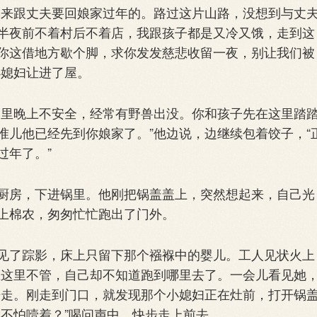
来跟丈夫要回娘家过年的。路过这片山路，没想到与丈
半夜前不着村后不着店，我跟孩子都是又冷又饿，走到这
你这借地方歇个脚，求你发发慈悲收留一夜，别让我们被
小媳妇让进了屋。
里晚上不安全，经常有野兽出没。你和孩子先在这里踏
准儿他已经先到你娘家了。”他边说，边继续包着饺子，“
过年了。”
房，下进锅里。他刚把锅盖盖上，突然想起来，自己光
上棉农，匆匆忙忙跑出了门外。
了踪影，床上只留下那个襁褓中的婴儿。工人见状火上
在这里不管，自己却不知道跑到哪里去了。一会儿看见她
房走。刚走到门口，就发现那个小媳妇正在灶前，打开锅
不怕噎着？”喝问声中，快步走上前去。