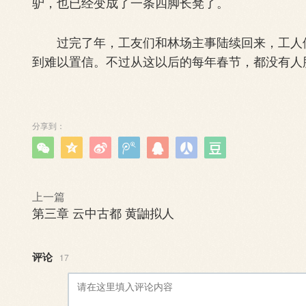
驴，也已经变成了一条四脚长凳了‍。
过完了年，工友们和林场主事陆续回来，工人便
到难以置信。不过从这以后的每年春节，都没有人
分享到：







上一篇
第三章 云中古都 黄鼬拟人
评论
17