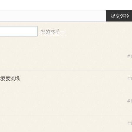
提交评论
您的称呼
能需要一段时间后才能被显示。
#
津耍耍流氓
#
#
#