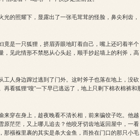
光的照耀下，显露出了一张毛茸茸的怪脸，鼻尖利齿，
竟是一只狐狸，挤眉弄眼地盯着自己，嘴上还叼着半个
量，见此情形不禁怒从心头起，顺手抄起墙上的利斧，高
工人身边蹿过逃到了门外。这时斧子也落在地上，没砍
。再看狐狸“嗖”一下早已逃远了，地上只剩下棉衣棉裤和
来穿在身上，趁夜晚看不清长相，前来骗饺子吃。他越
雪原茫茫，又上哪儿追去？他咬牙切齿地返回屋中，一看
，那襁褓里裹的其实是条大金鱼，而拴在门口的那只小毛