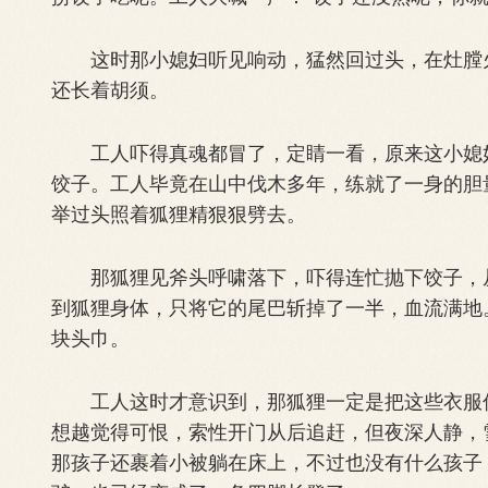
这时那小媳妇听见响动，猛然回过头，在灶膛火
还长着胡须。
工人吓得真魂都冒了，定睛一看，原来这小媳妇
饺子。工人毕竟在山中伐木多年，练就了一身的胆
举过头照着狐狸精狠狠劈去。
那狐狸见斧头呼啸落下，吓得连忙抛下饺子，从
到狐狸身体，只将它的尾巴斩掉了一半，血流满地
块头巾。
工人这时才意识到，那狐狸一定是把这些衣服偷
想越觉得可恨，索性开门从后追赶，但夜深人静，
那孩子还裹着小被躺在床上，不过也没有什么孩子