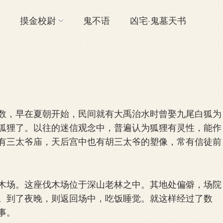
摸金校尉
鬼不语
凶宅·鬼墓天书
，早在夏朝开始，民间就有大禹治水时曾娶九尾白狐为
狐狸了。以往的迷信观念中，普遍认为狐狸有灵性，能作
有三太爷庙，天后宫中也有胡三太爷的塑像，常有信徒前
场。这座伐木场位于深山老林之中。其地处偏僻，场院
。到了夜晚，则返回场中，吃饭睡觉。就这样经过了数
事。