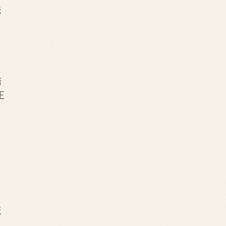
夫
踏
正
，
盖