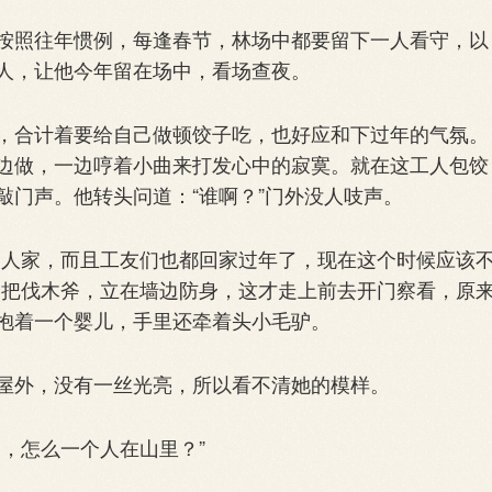
照往年惯例，每逢春节，林场中都要留下一人看守，以
人，让他今年留在场中，看场查夜。
合计着要给自己做顿饺子吃，也好应和下过年的气氛。
边做，一边哼着小曲来打发心中的寂寞。就在这工人包饺
敲门声。他转头问道：“谁啊？”门外没人吱声。
人家，而且工友们也都回家过年了，现在这个时候应该
一把伐木斧，立在墙边防身，这才走上前去开门察看，原
抱着一个婴儿，手里还牵着头小毛驴。
外，没有一丝光亮，所以看不清她的模样。
，怎么一个人在山里？”