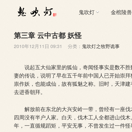
鬼吹灯
金棺陵兽
第三章 云中古都 妖怪
2010年12月11日 09:31
分类：
鬼吹灯之牧野诡事
说起五大仙家里的狐仙，奇闻怪事实是数不胜数
妻的传说，说明了早在五千年前中国人已开始崇拜
祟作妖，也能成仙，故有狐魅之称。旧时，天津建
去进香朝拜。
解放前在东北的大兴安岭一带，曾经有一座伐木
四周没有半户人家。白天，伐木工人全都进山伐木
年，一直循规蹈矩，平安无事，不曾发生过一件怪