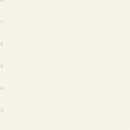
#7
#6
#5
#4
#3