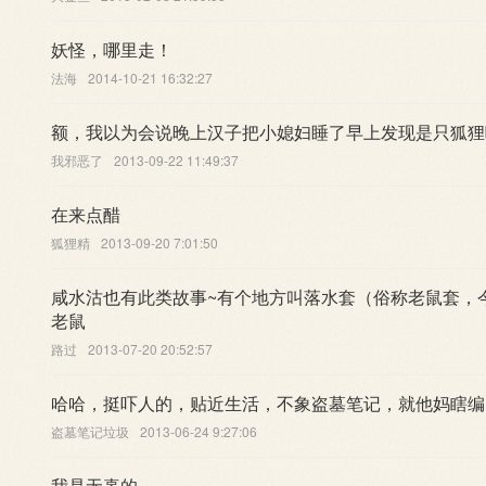
妖怪，哪里走！
法海
2014-10-21 16:32:27
额，我以为会说晚上汉子把小媳妇睡了早上发现是只狐狸呢
我邪恶了
2013-09-22 11:49:37
在来点醋
狐狸精
2013-09-20 7:01:50
咸水沽也有此类故事~有个地方叫落水套（俗称老鼠套，
老鼠
路过
2013-07-20 20:52:57
哈哈，挺吓人的，贴近生活，不象盗墓笔记，就他妈瞎编
盗墓笔记垃圾
2013-06-24 9:27:06
我是无辜的