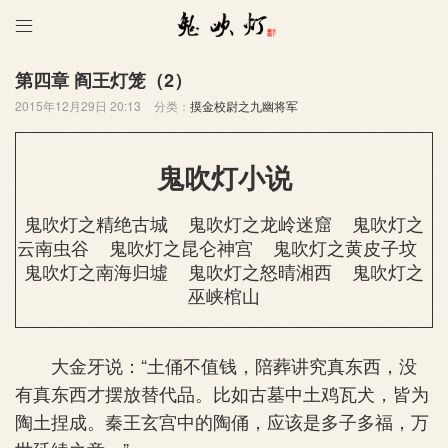

第四章 阎王灯笼（2）
2015年12月29日 20:13
分类：
摸金校尉之九幽将军
鬼吹灯小说
鬼吹灯之精绝古城
鬼吹灯之龙岭迷窟
鬼吹灯之
云南虫谷
鬼吹灯之昆仑神宫
鬼吹灯之黄皮子坟
鬼吹灯之南海归墟
鬼吹灯之怒晴湘西
鬼吹灯之
巫峡棺山
大金牙说：“土俑不值钱，陪葬讲究真东西，没
有真东西才摆放替代品。比如古墓中土鸡瓦犬，皆为
陶土捏成。秦王玄宫中的陶俑，应该是多子多福，万