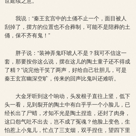
世延续之意。”
我说：“秦王玄宫中的土俑不止一个，面目被人
刮掉了，摆方的位置也不合葬制，可能不是陪葬的土
俑，保不齐有鬼！”
胖子说：“装神弄鬼吓唬人不是？我可不信这一
套，那要按你这么说，摆在这儿的陶土童子还不得成
了精？”说完他干笑了两声，好给自己壮胆儿，可是
秦王玄宫幽深空旷，传来的回声比鬼叫还难听。
大金牙听到这个响动，头发根子直往上竖，低下
头一看，见到裂开的陶土中有白乎乎一个小脸儿，已
经长出了尸蜡，才知不光是陶土捏造，还封了肉身，
这口怨气吐不出去，岂不成了冤魂？他脸上变色，生
怕惹上小鬼儿，忙点了三支烟，双手捏住，望四下里