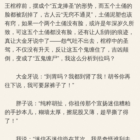
王棺椁前，摆成个“五龙捧圣”的形势，而五个土俑的
脸都被刮掉了，古人云“无窍不通灵”，土俑泥塑也该
有窍，如果一个两个土俑没有脸，或许是年深岁久所
致，可这五个土俑都没有脸，还有让人刮削的痕迹，
真让大金牙说中了——怨气吐不出去，棺椁中的圣
驾，不仅没有升天，反让这五个鬼缠住了，吉凶颠
倒，变成了“五鬼缠尸”，我这么分析到位吗？
大金牙说：“到胃吗？我都到肾了我！胡爷你再
往下说，我可要尿裤子了！”
胖子说：“纯粹胡扯，你祖传那个宣扬迷信糟粕
的手抄本儿，糊墙太厚，擦屁股又薄，趁早撕了得
了！”
我说：“迷信不迷信尚在其次，我是奇怪谁刮去