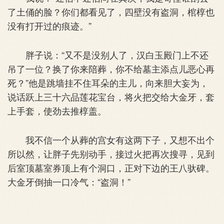
了土俑的脸？你们都看见了，四壁没有盗洞，棺椁也
没有打开过的痕迹。”
胖子说：“又不是没别人了，汉白玉殿门上不还
吊了一位？换了你来陪葬，你不给墓主添点儿恶心再
死？”他是跳墙挂不住耳朵的主儿，向来胆大妄为，
说话跃上三十六品莲花宝台，将火把交给大金牙，套
上手套，使劲去推椁盖。
我不信一个从葬的宫女有这两下子，又想不出个
所以然，让胖子先别动手，接过火把再次搜寻，见到
后室顶墓室券顶上有个洞口，正对下边的王八驮碑。
大金牙倒抽一口冷气：“盗洞！”