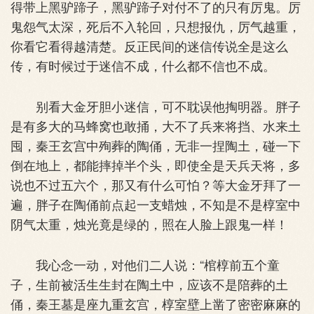
得带上黑驴蹄子，黑驴蹄子对付不了的只有厉鬼。厉
鬼怨气太深，死后不入轮回，只想报仇，厉气越重，
你看它看得越清楚。反正民间的迷信传说全是这么
传，有时候过于迷信不成，什么都不信也不成。
别看大金牙胆小迷信，可不耽误他掏明器。胖子
是有多大的马蜂窝也敢捅，大不了兵来将挡、水来土
囤，秦王玄宫中殉葬的陶俑，无非一捏陶土，碰一下
倒在地上，都能摔掉半个头，即使全是天兵天将，多
说也不过五六个，那又有什么可怕？等大金牙拜了一
遍，胖子在陶俑前点起一支蜡烛，不知是不是椁室中
阴气太重，烛光竟是绿的，照在人脸上跟鬼一样！
我心念一动，对他们二人说：“棺椁前五个童
子，生前被活生生封在陶土中，应该不是陪葬的土
俑，秦王墓是座九重玄宫，椁室壁上凿了密密麻麻的