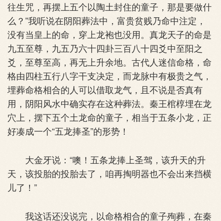
往生咒，再摆上五个以陶土封住的童子，那是要做什
么？”我听说在阴阳葬法中，富贵贫贱乃命中注定，
没有当皇上的命，穿上龙袍也没用。真龙天子的命是
九五至尊，九五乃六十四卦三百八十四爻中至阳之
爻，至尊至高，再无上升余地。古代人迷信命格，命
格由四柱五行八字干支决定，而龙脉中有极贵之气，
埋葬命格相合的人可以借取龙气，且不说是否真有
用，阴阳风水中确实存在这种葬法。秦王棺椁埋在龙
穴上，摆下五个土龙命的童子，相当于五条小龙，正
好凑成一个“五龙捧圣”的形势！
大金牙说：“噢！五条龙捧上圣驾，该升天的升
天，该投胎的投胎去了，咱再掏明器也不会出来挡横
儿了！”
我这话还没说完，以命格相合的童子殉葬，在秦