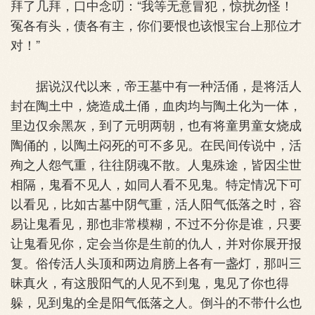
拜了几拜，口中念叨：“我等无意冒犯，惊扰勿怪！
冤各有头，债各有主，你们要恨也该恨宝台上那位才
对！”
据说汉代以来，帝王墓中有一种活俑，是将活人
封在陶土中，烧造成土俑，血肉均与陶土化为一体，
里边仅余黑灰，到了元明两朝，也有将童男童女烧成
陶俑的，以陶土闷死的可不多见。在民间传说中，活
殉之人怨气重，往往阴魂不散。人鬼殊途，皆因尘世
相隔，鬼看不见人，如同人看不见鬼。特定情况下可
以看见，比如古墓中阴气重，活人阳气低落之时，容
易让鬼看见，那也非常模糊，不过不分你是谁，只要
让鬼看见你，定会当你是生前的仇人，并对你展开报
复。俗传活人头顶和两边肩膀上各有一盏灯，那叫三
昧真火，有这股阳气的人见不到鬼，鬼见了你也得
躲，见到鬼的全是阳气低落之人。倒斗的不带什么也