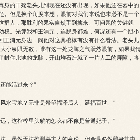
真身的干瘪老头儿到现在还没有出现，如果他还在墓中的
岌可危。但是换个角度来想，眼前对我们来说也未必不是一个
这群人，那胜利的果实自然手到擒来。可问题的关键就
动权。光凭我和王浦元，连脱身都难，何况还有一个胆小
回王浦元身边，问他对这具棺椁有没有什么看法。老头儿
近大小泉眼无数，唯有这一处龙腾之气跃然眼前，如果我
了封住此地的龙脉，开山堆石造就了一片人工的屏障，将
还能活过来？”
风水宝地？无非是希望福泽后人、延福百世。”
远，这棺椁里头躺的怎么都不像是普通妃子。”
法。虽然无法推测墓主人的身份，但金鼎必然藏身其中。