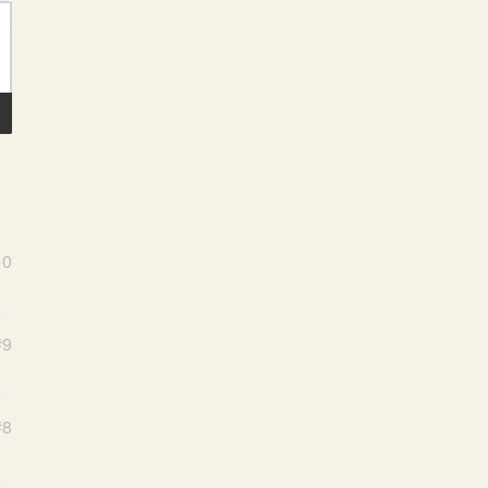
10
#9
#8