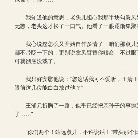
我知道他的意思，老头儿担心我那半块勾翼凤臂
无恙，老头这才松了一口气。他看了一眼逐渐集聚
我心说您怎么又开始自作多情了，咱们那点儿交
都不带眨一下的，更别说拿凤臂替你赎命。不过眼
可就彻底没戏了。
我只好安慰他说：“您这话我可不爱听，王清正
眼前这几位能白白放过他？”
王浦元折腾了一路，似乎已经把亲孙子的事抛到
子……”
“你们两个！站远点儿，不许说话！”带头那个