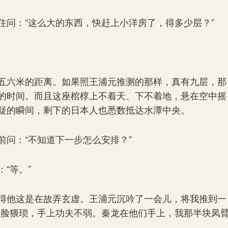
问：“这么大的东西，快赶上小洋房了，得多少层？”
六米的距离。如果照王浦元推测的那样，真有九层，那
的时间。而且这座棺椁上不着天、下不着地，悬在空中摇
疑的瞬间，剩下的日本人也悉数抵达水潭中央。
问：“不知道下一步怎么安排？”
“等。”
他这是在故弄玄虚。王浦元沉吟了一会儿，将我推到一
一脸猥琐，手上功夫不弱。秦龙在他们手上，我那半块凤