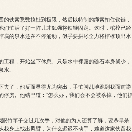
的铁索悉数拉扯到极限，然后以特制的绳索扣住锁链，
他们忙活了好一阵儿才勉强将铁链固定。这时，棺椁已经
棺底的泉水还在不停涌动，似乎要拼尽全力将棺椁顶出水
工程，开始坐下休息。只是水中裸露的礁石本身就少，
泉水。
去了，他反而显得尤为突出，手忙脚乱地跑到我面前蹲
的俘虏。他结巴道：“怎么办，我们会不会被杀掉，他们
我跟竹竿子交过几次手，对他的为人还算了解，要杀早杀
从我身上找出凤臂，为什么迟迟不动手，难道这家伙留我