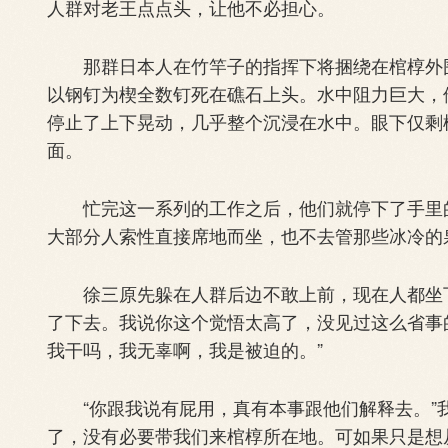
人群对老王点点头，让他不必担心。
那群日本人在竹竿子的指挥下将捆绕在棺椁外围
以钢钉为楔全数钉死在礁石上头。水中阻力巨大，
停止了上下晃动，几乎整个沉浸在水中。眼下仅剩
面。
忙完这一系列的工作之后，他们就停下了手里的
大部分人索性直接席地而坐，也不去管那些冰冷的
徐三原先躲在人群后边不敢上前，现在人都坐下
了下去。我说你这个觉悟太高了，没见过这么省事
我干吗，我无辜啊，我是被迫的。”
“你跟我说有屁用，真有本事跟他们解释去。”
了，没有必要带我们来棺椁所在地。可如果只是想