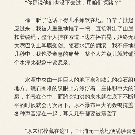
“你是说他们也没下去过，用咱们探路？”
徐三听了这话吓得几乎瘫软在地。竹竿子扯起一
应过来，我被人重重地推了一把，直接滑出了山崖
扣着缆绳，整个人挂在索道上边左摇右晃，始终无
大嘴巴防止耳膜受创。随着水流的翻滚，我不停地
几秒中，我饱受窒息的痛苦，整个人差点儿就被铺
个水潭比想象中要复杂。
水潭中央由一组巨大的地下泉和散乱的礁石组成
地方。礁石围堆的泉眼上方漂浮着一座体积巨大的
裹，半悬在空中，而趵突如洪的泉水就在底下不断
平的时候就会再次落下。原本瀑布巨大的轰鸣掩盖
各种声音混在一起，耳朵几乎都要被震聋了。
“原来棺椁藏在这里。”王浦元一落地便满脸喜色