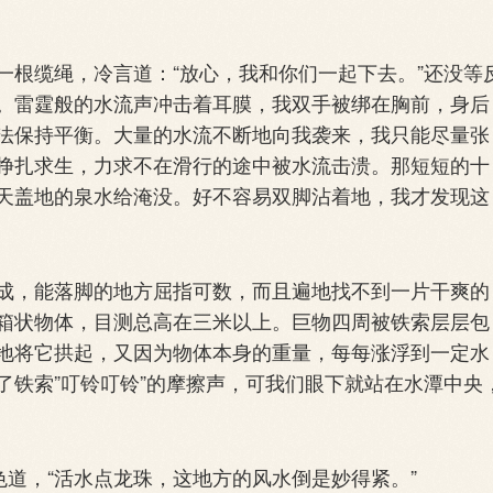
根缆绳，冷言道：“放心，我和你们一起下去。”还没等
。雷霆般的水流声冲击着耳膜，我双手被绑在胸前，身后
法保持平衡。大量的水流不断地向我袭来，我只能尽量张
挣扎求生，力求不在滑行的途中被水流击溃。那短短的十
天盖地的泉水给淹没。好不容易双脚沾着地，我才发现这
，能落脚的地方屈指可数，而且遍地找不到一片干爽的
箱状物体，目测总高在三米以上。巨物四周被铁索层层包
地将它拱起，又因为物体本身的重量，每每涨浮到一定水
了铁索”叮铃叮铃”的摩擦声，可我们眼下就站在水潭中央
道，“活水点龙珠，这地方的风水倒是妙得紧。”