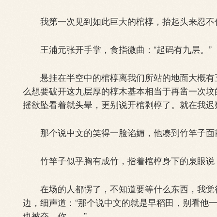
我第一次见到如此巨大的棺椁，抬起头来忍不住
王浦元张开手掌，食指微曲：“起码有九层。”
悬挂在半空中的棺椁离我们所站的地面大概有五
么想要破开这九层厚的椁木基本相当于再凿一次坟
摇欲坠看着就头晕，更别说开棺剥椁了。就在我迟
那个说中文的笑得一脸谄媚，他凑到竹竿子面前
竹竿子似乎胸有成竹，指着棺椁身下的泉眼说：
在场的人都愣了，不知道要等什么东西，我觉得
边，细声道：“那个说中文的就是早稻田，别看他
也被夺，你……”