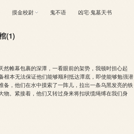
摸金校尉
鬼不语
凶宅·鬼墓天书
(1)
然帷幕包裹的深潭，一看眼前的架势，我顿时担心起
些装备根本无法保证他们能够顺利抵达潭底，即使能够勉强潜
准备，他们在水中摸索了一阵儿，拉出一条乌黑发亮的铁
大物。紧接着，他们又转过身来将扣状缆绳缚在我们身