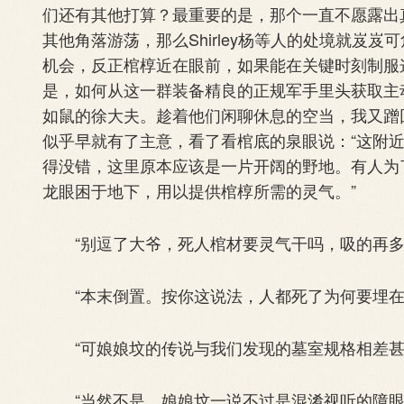
们还有其他打算？最重要的是，那个一直不愿露出
其他角落游荡，那么Shirley杨等人的处境就岌
机会，反正棺椁近在眼前，如果能在关键时刻制服
是，如何从这一群装备精良的正规军手里头获取主
如鼠的徐大夫。趁着他们闲聊休息的空当，我又蹭
似乎早就有了主意，看了看棺底的泉眼说：“这附
得没错，这里原本应该是一片开阔的野地。有人为
龙眼困于地下，用以提供棺椁所需的灵气。”
“别逗了大爷，死人棺材要灵气干吗，吸的再多
“本末倒置。按你这说法，人都死了为何要埋在
“可娘娘坟的传说与我们发现的墓室规格相差甚
“当然不是，娘娘坟一说不过是混淆视听的障眼