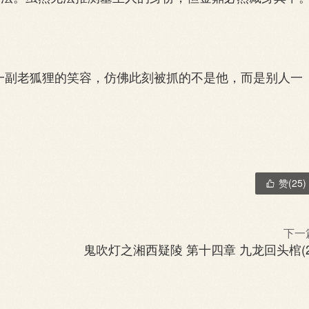
一副老狐狸的笑容，仿佛此刻被抓的不是他，而是别人一
赞(
25
)

下一
鬼吹灯之湘西疑陵 第十四章 九龙回头棺(2