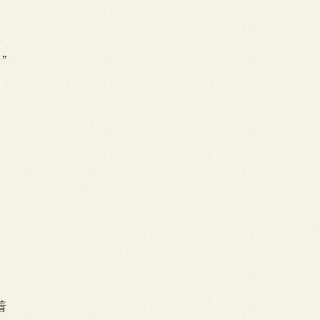
”
？
着