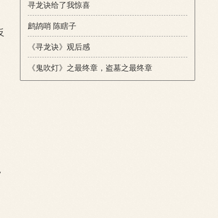
寻龙诀给了我惊喜
鹧鸪哨 陈瞎子
反
《寻龙诀》观后感
《鬼吹灯》之最终章，盗墓之最终章
，