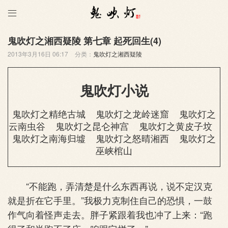

鬼吹灯之湘西疑陵 第七章 起死回生(4)
2013年3月16日 06:17
分类：
鬼吹灯之湘西疑陵
鬼吹灯小说
鬼吹灯之精绝古城
鬼吹灯之龙岭迷窟
鬼吹灯之
云南虫谷
鬼吹灯之昆仑神宫
鬼吹灯之黄皮子坟
鬼吹灯之南海归墟
鬼吹灯之怒晴湘西
鬼吹灯之
巫峡棺山
“不能跑，弄清楚是什么东西再说，说不定汉克
就是折在它手里。”我极力克制住自己的恐惧，一鼓
作气向着怪声走去。胖子紧跟着我也冲了上来：“跑