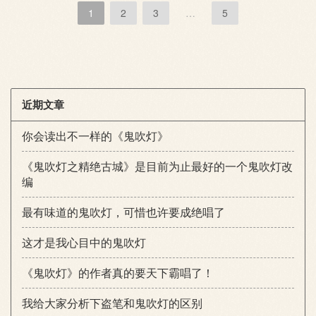
1
2
3
…
5
近期文章
你会读出不一样的《鬼吹灯》
《鬼吹灯之精绝古城》是目前为止最好的一个鬼吹灯改
编
最有味道的鬼吹灯，可惜也许要成绝唱了
这才是我心目中的鬼吹灯
《鬼吹灯》的作者真的要天下霸唱了！
我给大家分析下盗笔和鬼吹灯的区别