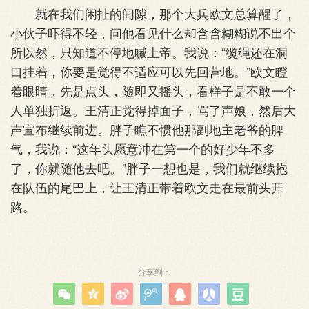
就在我们闲扯的间隙，那个大兵欧文总算醒了，
小伙子吓得不轻，问他看见什么却含含糊糊说不出个
所以然，只知道不停地喊上帝。我说：“缆绳还在洞
口挂着，你要是觉得不适应可以先回营地。”欧文瞪
着眼睛，先是点头，随即又摇头，看样子是不敢一个
人单独折返。王清正觉得掉面子，骂了声娘，然后大
声宣布继续前进。胖子瞧不惯他那副地主老爷的脾
气，我说：“这年头愿意冲在第一个的好少年不多
了，你就随他去吧。”胖子一想也是，我们就继续抱
在队伍的尾巴上，让王清正带着欧文走在最前头开
路。
分享到：






