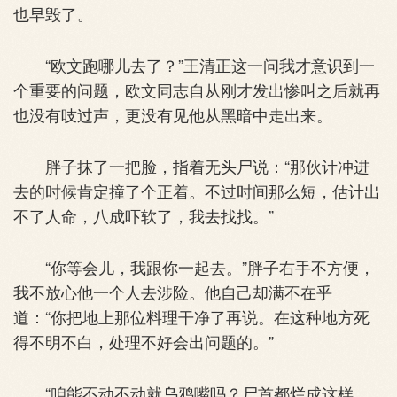
也早毁了。
“欧文跑哪儿去了？”王清正这一问我才意识到一
个重要的问题，欧文同志自从刚才发出惨叫之后就再
也没有吱过声，更没有见他从黑暗中走出来。
胖子抹了一把脸，指着无头尸说：“那伙计冲进
去的时候肯定撞了个正着。不过时间那么短，估计出
不了人命，八成吓软了，我去找找。”
“你等会儿，我跟你一起去。”胖子右手不方便，
我不放心他一个人去涉险。他自己却满不在乎
道：“你把地上那位料理干净了再说。在这种地方死
得不明不白，处理不好会出问题的。”
“咱能不动不动就乌鸦嘴吗？尸首都烂成这样