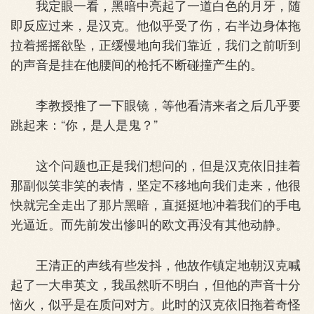
我定眼一看，黑暗中亮起了一道白色的月牙，随
即反应过来，是汉克。他似乎受了伤，右半边身体拖
拉着摇摇欲坠，正缓慢地向我们靠近，我们之前听到
的声音是挂在他腰间的枪托不断碰撞产生的。
李教授推了一下眼镜，等他看清来者之后几乎要
跳起来：“你，是人是鬼？”
这个问题也正是我们想问的，但是汉克依旧挂着
那副似笑非笑的表情，坚定不移地向我们走来，他很
快就完全走出了那片黑暗，直挺挺地冲着我们的手电
光逼近。而先前发出惨叫的欧文再没有其他动静。
王清正的声线有些发抖，他故作镇定地朝汉克喊
起了一大串英文，我虽然听不明白，但他的声音十分
恼火，似乎是在质问对方。此时的汉克依旧拖着奇怪