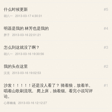
什么时候更新
#5
胡八一
2013-03-17 4:30:31
明器是我的 林芳也是我的
#4
胖子
2013-03-16 22:01:21
怎么到这就没了啊？
#3
胡八一
2013-03-16 19:30:56
我的头在这里
#2
汉克
2013-03-16 19:02:53
沙发！！！！！还是没人看了？ 骑着狼，放着羊。
#1
唱着山歌刷流氓。 爬上床，抽着烟。看完小说写评
论。
心寒幽魂
2013-03-16 12:12:27