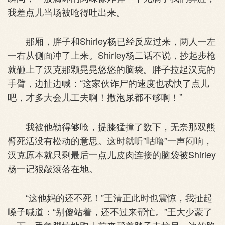
我差点儿当场被呛得吐出来。
那厢，胖子和Shirley杨已经反应过来，两人一左
一右从侧面冲了上来。Shirley杨二话不说，抄起步枪
就砸上了汉克那颗晃晃悠悠的脑袋。胖子拉起汉克的
手臂，边扯边喊：“这家伙诈尸的速度也忒快了点儿
吧，才多大会儿工夫啊！撒泡尿都不够啊！”
我被他勒得够呛，提膝猛撞了数下，无奈那双熊
臂死活没有松动的意思。这时就听”咕噜”一声闷响，
汉克原本就只剩最后一点儿皮肉连接的脑袋被Shirley
杨一记狠敲滚落在地。
“这他妈的还不死！”王清正此时也震惊，我扯起
嗓子喊道：“别傻站着，还不过来帮忙。”王大少蒙了