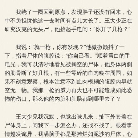
我绕了一圈回到原点，发现胖子还没有回来，心
中不免担忧他这一去时间有点儿太长了。王大少正在
研究汉克的无头尸，他抬起手电问：“你开了几枪？”
我说：“就一枪，你有发现？”他微微颤抖了一
下，指着尸体的腹腔说：“你自己看。”顺着雪白的手
电光，我可以清晰地看见被掏空的尸体，他身体两侧
的肋骨断了好几根，有一些零碎的血肉糊在周围，如
果不刻意观察，根本注意不到血肉模糊的腹腔内早就
空无一物。我那一枪的威力再大也不可能造成如此恐
怖的伤口，那么他的内脏和肚肠都到哪里去了？
王大少见我沉默，也觉出味儿来，扯下外套盖在
尸体身上，问我下一步怎么办，还找不找了。眼看事
情越发诡异，我满脑子都是那摊烂如泥沙的尸体，心