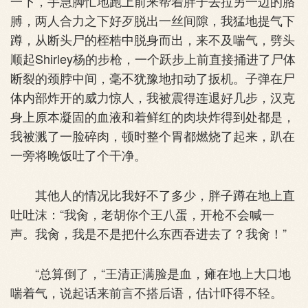
一下，手急脚忙地跑上前来帮着胖子去拉另一边的胳
膊，两人合力之下好歹脱出一丝间隙，我猛地提气下
蹲，从断头尸的桎梏中脱身而出，来不及喘气，劈头
顺起Shirley杨的步枪，一个跃步上前直接捅进了尸体
断裂的颈脖中间，毫不犹豫地扣动了扳机。子弹在尸
体内部炸开的威力惊人，我被震得连退好几步，汉克
身上原本凝固的血液和着鲜红的肉块炸得到处都是，
我被溅了一脸碎肉，顿时整个胃都燃烧了起来，趴在
一旁将晚饭吐了个干净。
其他人的情况比我好不了多少，胖子蹲在地上直
吐吐沫：“我肏，老胡你个王八蛋，开枪不会喊一
声。我肏，我是不是把什么东西吞进去了？我肏！”
“总算倒了，“王清正满脸是血，瘫在地上大口地
喘着气，说起话来前言不搭后语，估计吓得不轻。