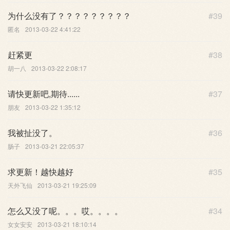
为什么没有了？？？？？？？？？
#39
匿名
2013-03-22 4:41:22
赶紧更
#38
胡一八
2013-03-22 2:08:17
请快更新吧,期待......
#37
朋友
2013-03-22 1:35:12
我被扯没了。
#36
肠子
2013-03-21 22:05:37
求更新！越快越好
#35
天外飞仙
2013-03-21 19:25:09
怎么又没了呢。。。哎。。。。
#34
女女安安
2013-03-21 18:10:14