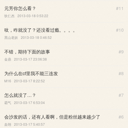
元芳你怎么看？
#11
狄仁杰
2013-03-18 0:53:22
呔，咋就没了？还没看过瘾。。。。
#10
黑山老妖
2013-03-18 0:46:52
不错，期待下面的故事
#9
金鼎
2013-03-17 23:06:38
为什么在cf里我不能三连发
#8
M16
2013-03-17 8:22:52
怎么就没了…？
#7
霸气
2013-03-17 6:53:04
会沙发的话，还有人看啊，但是粉丝越来越少了
#6
血翎
2013-03-17 5:40:57