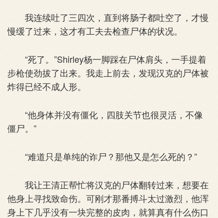
我连续吐了三四次，直到将肠子都吐空了，才慢
慢缓了过来，这才有工夫去检查尸体的状况。
“死了。”Shirley杨一脚踩在尸体肩头，一手提着
步枪使劲拔了出来。我走上前去，发现汉克的尸体被
炸得已经不成人形。
“他身体并没有僵化，四肢关节也很灵活，不像
僵尸。”
“难道只是单纯的诈尸？那他又是怎么死的？”
我让王清正帮忙将汉克的尸体翻转过来，想要在
他身上寻找致命伤。可刚才那番搏斗太过激烈，他浑
身上下几乎没有一块完整的皮肉，就算真有什么伤口