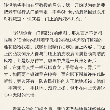
轻轻地将手扣在李教授的肩头，我一开始以为她是要
把老李强行从门前带走，不料Shirley杨忽然回过头来
对我喊道：“快来看，门上的雕花不对劲。”
“老胡你看，门楣部分的组图，那东西是不是很
眼熟？”Shirley杨顺着李教授的视线将虎咬门顶端的
雕花指给我看。我眯起眼睛仔细辨别画上内容，门楣
上的凸纹侧身人像与门腰上的虎咬鹿同属苍劲简洁的
风格，都是以形传神。雕画中央是一只张牙舞爪巨
兽，它如同人类一样双脚直立，手臂奇长，臂爪巨
大，如同两个铜锤垂在膝旁，而它脚下踩着许多残肢
断骸，旁边还有一队古民打扮的人正跪地求饶，他们
一手朝天，一手扶地，颈脖上扬，似乎在向上天诉说
心中无限的恐惧。
看完左边的门楣之后，我迫不及待地将视线移向