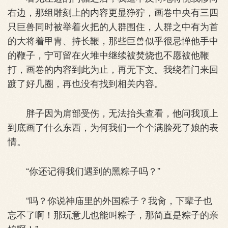
右边，那组雕刻上的内容更显狰狞，画卷中央有三四
只巨兽同时被举着火把的人群围住，人群之中有为首
的大将着甲胄、持长鞭，那些巨兽似乎很忌惮他手中
的鞭子，宁可留在火堆中继续被焚烧也不愿被他鞭
打，画卷的内容到此为止，再无下文。我绕着门来回
踱了好几圈，再也没有找到相关内容。
胖子因为肩部受伤，无法抬头查看，他问我顶上
到底画了什么东西，为何我们一个个满脸死了娘的表
情。
“你还记得我们遇到的黑粽子吗？”
“吗？你说神庙里的外国粽子？我肏，下辈子也
忘不了啊！那玩意儿也能叫粽子，那简直是粽子的亲