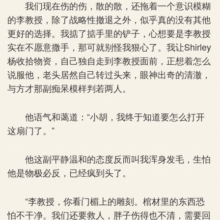
我们现在伤的伤，散的散，还拖着一个意识模糊
的李教授，除了战略性撤退之外，似乎真的没有其他
更好的选择。我掂了掂手里的铲子，心想要是李教授
实在不愿意撒手，那可就别怪我狠心了。我让Shirley
杨收拾物资，自己独自走到李教授面前，正想着怎么
说服他，老头居然自己转过头来，眼神出奇的清澈，
与方才那副痴呆模样判若两人。
他语气和蔼道：“小胡，我终于知道要怎么打开
这扇门了。”
他这副平静温和的态度反而叫我浑身发毛，生怕
他是物极必反，已经疯到头了。
“李教授，你看门楣上的雕刻。棺材里的东西恐
怕不干净。我们还要救人，胖子伤得也不清，需要回