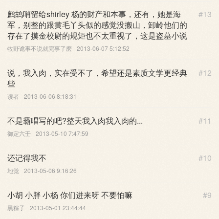
鹧鸪哨留给shirley 杨的财产和本事，还有，她是海
#13
军，别整的跟黄毛丫头似的感觉没搬山，卸岭他们的
存在了摸金校尉的规矩也不太重视了，这是盗墓小说
牧野诡事不说就完事了麽
2013-06-07 5:12:52
说，我入肉，实在受不了，希望还是素质文学更经典
#12
些
读者
2013-06-06 8:18:31
不是霸唱写的吧?整天我入肉我入肉的...
#11
御定六壬
2013-05-10 7:47:59
还记得我不
#10
地觉
2013-05-06 9:16:26
小胡 小胖 小杨 你们进来呀 不要怕嘛
#9
黑粽子
2013-05-01 23:44:44