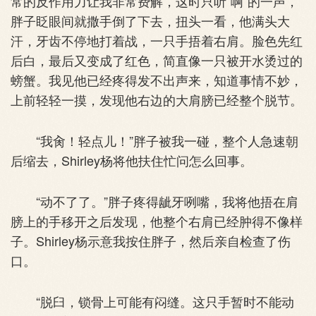
常的反作用力让我非常费解，这时只听”啊”的一声，
胖子眨眼间就撒手倒了下去，扭头一看，他满头大
汗，牙齿不停地打着战，一只手捂着右肩。脸色先红
后白，最后又变成了红色，简直像一只被开水烫过的
螃蟹。我见他已经疼得发不出声来，知道事情不妙，
上前轻轻一摸，发现他右边的大肩膀已经整个脱节。
“我肏！轻点儿！”胖子被我一碰，整个人急速朝
后缩去，Shirley杨将他扶住忙问怎么回事。
“动不了了。”胖子疼得龇牙咧嘴，我将他捂在肩
膀上的手移开之后发现，他整个右肩已经肿得不像样
子。Shirley杨示意我按住胖子，然后亲自检查了伤
口。
“脱臼，锁骨上可能有闷缝。这只手暂时不能动