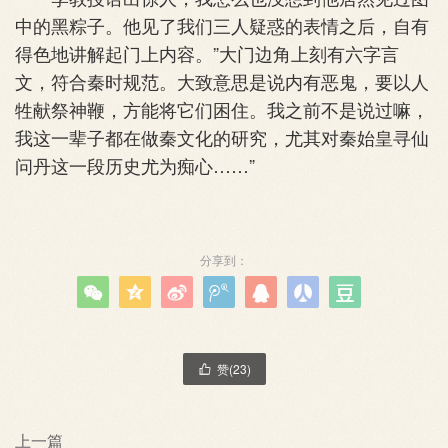
中的黑粽子。他见了我们三人疑惑的表情之后，自有
得色地讲解起门上内容。”大门边角上刻有六字言
文，符合秦时规范。大致意思是说内有恶鬼，要以人
牲献祭神鞭，方能将它们困住。我之前不是说过嘛，
我这一辈子都在做秦文化的研究，尤其对秦始皇寻仙
问丹这一段历史尤为痴心……”
分享到：







赞(
23
)

上一篇