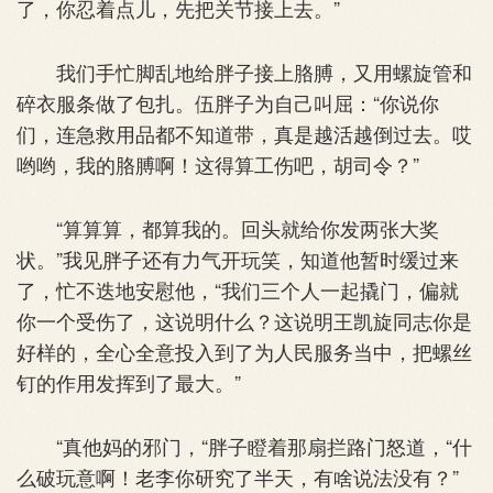
了，你忍着点儿，先把关节接上去。”
我们手忙脚乱地给胖子接上胳膊，又用螺旋管和
碎衣服条做了包扎。伍胖子为自己叫屈：“你说你
们，连急救用品都不知道带，真是越活越倒过去。哎
哟哟，我的胳膊啊！这得算工伤吧，胡司令？”
“算算算，都算我的。回头就给你发两张大奖
状。”我见胖子还有力气开玩笑，知道他暂时缓过来
了，忙不迭地安慰他，“我们三个人一起撬门，偏就
你一个受伤了，这说明什么？这说明王凯旋同志你是
好样的，全心全意投入到了为人民服务当中，把螺丝
钉的作用发挥到了最大。”
“真他妈的邪门，“胖子瞪着那扇拦路门怒道，“什
么破玩意啊！老李你研究了半天，有啥说法没有？”