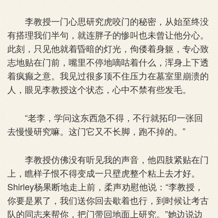
李教授一门心思研究虎咬门的秘密，从始至终没
有搭理我们半句，就连胖子的惨叫也未曾让他分心。
此刻，只见他就着昏暗的灯光，佝偻着身躯，专心致
志地贴在门前，嘴里不停地嘀咕着什么，浑身上下透
着疯癫之意。我见过很多顶不住压力在墓室里崩溃的
人，眼见李教授这个状态，心中不禁有些发毛。
“老李，学问这东西急不得，不行就拓印一张回
去慢慢研究嘛。这门它又不长脚，跑不掉的。”
李教授仿佛没有听见我的声音，他四肢紧贴在门
上，瞧样子恨不得变成一只壁虎整个粘上去才好。
Shirley杨果断地走上前，柔声劝慰他说：“李教授，
你要是累了，我们送你回去歇着也行，到时候让考古
队的同志来帮你，把门带回地面上研究。”她边说边