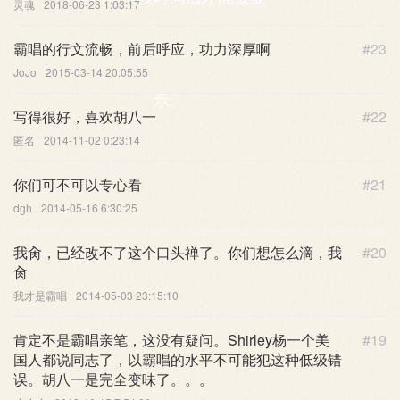
灵魂
2018-06-23 1:03:17
霸唱的行文流畅，前后呼应，功力深厚啊
#23
JoJo
2015-03-14 20:05:55
示。
写得很好，喜欢胡八一
#22
匿名
2014-11-02 0:23:14
你们可不可以专心看
#21
dgh
2014-05-16 6:30:25
我肏，已经改不了这个口头禅了。你们想怎么滴，我
#20
肏
我才是霸唱
2014-05-03 23:15:10
肯定不是霸唱亲笔，这没有疑问。Shirley杨一个美
#19
国人都说同志了，以霸唱的水平不可能犯这种低级错
误。胡八一是完全变味了。。。