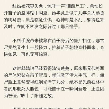
红姑娘花容失色，惊呼一声“湘西尸王”，急忙松
开苗子的胳膊缩手闪避。她毕竟是做了几年杀人越货
的响马贼，虽是临危生惧，心神却是不乱，躲得也算
及时，在间不容发之际躲过了那只怪手。
不料手腕虽未被藏在苗子身后的僵尸扣住，那古
尸竟然又生出一股怪力，推着苗子朝她直扑而来，奇
快如风，再也无可躲避。
这时鹧鸪哨已经看得清清楚楚，原来那元代将军
的尸体紧贴在苗子背后，就似吸了活人生气一样，僵
尸脸上竟然变得红润光泽了几分，绝不是先前在林中
看的那般死人脸色，可能苗子在一瞬间衰老，正是因
为被僵尸吸十了阳髓之故。