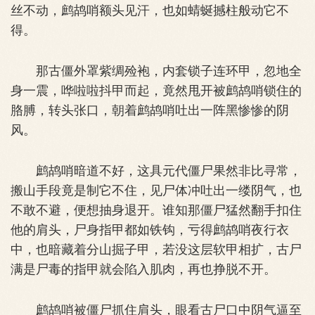
丝不动，鹧鸪哨额头见汗，也如蜻蜒撼柱般动它不
得。
那古僵外罩紫绸殓袍，内套锁子连环甲，忽地全
身一震，哗啦啦抖甲而起，竟然甩开被鹧鸪哨锁住的
胳膊，转头张口，朝着鹧鸪哨吐出一阵黑惨惨的阴
风。
鹧鸪哨暗道不好，这具元代僵尸果然非比寻常，
搬山手段竟是制它不住，见尸体冲吐出一缕阴气，也
不敢不避，便想抽身退开。谁知那僵尸猛然翻手扣住
他的肩头，尸身指甲都如铁钩，亏得鹧鸪哨夜行衣
中，也暗藏着分山掘子甲，若没这层软甲相扩，古尸
满是尸毒的指甲就会陷入肌肉，再也挣脱不开。
鹧鸪哨被僵尸抓住肩头，眼看古尸口中阴气逼至