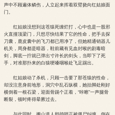
声中不顾遍体鳞伤，人立起来挥着双臂挠向红姑娘面
门。
红姑娘没想到这苍猿死缠烂打，心中也是一股邪
火直撞顶梁门，只想尽快结果了它的性命，把手去探
刀囊，鹿皮囊中的飞刀都已用净了，但她精通销器儿
机关，周身都是暗器，鞋前藏有见血封喉的剧毒暗
剑，脚底一拧就已弹出寸许长的剑头，当即下了死
手，对准那扑来的白猿哽嗓咽喉处飞足踢出。
红姑娘动了杀机，只顾一击要了那苍猿的性命，
却没注意身前地形，洞穴中乱石纵横，她抬脚处刚好
横倒着一根石梁，迎面骨踢个正着，“咔嚓”一声腿骨
断裂，顿时疼得晕厥过去。
与此同时，搬山道人鹧鸪哨正被僵尸纠缠，倒在