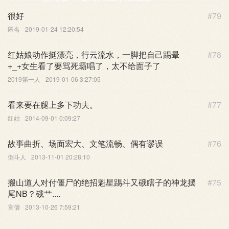
很好
#79
匿名
2019-01-24 12:20:54
红姑娘动作挺漂亮，行云流水，一脚把自己踢晕
#78
示。
+_+女生看了要骂死霸唱了，太不给面子了
2019第一人
2019-01-06 3:27:05
看来要在腿上多下功夫。
#77
红姑
2014-09-01 0:09:27
故事曲折、场面宏大、文笔流畅、偶有谬误
#76
倒斗人
2013-11-01 20:28:10
搬山道人对付僵尸的绝招魁星踢斗又硪瞎子的神龙摆
#75
尾NB？硪艹....
盲僧
2013-10-26 7:59:21