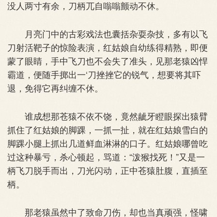
没人两寸有余，刀柄兀自嗡嗡颤动不休。
月亮门中的古彩戏法也囊括杂耍杂技，多有以飞
刀射活靶子的惊险表演，红姑娘自幼练得精熟，即便
蒙了眼睛，手中飞刀也不会失了准头，见那老猿凶悍
霸道，便随手掷出一‘刀挫挫它的锐气，想要将其吓
退，免得它再纠缠不休。
谁成想那苍猿不依不饶，竟然龇牙瞪眼探出猿臂
抓住了红姑娘的脚踝，一抓一扯，就在红姑娘雪白的
脚踝小腿上抓出几道鲜血淋淋的口子。红姑娘哪曾吃
过这种暴亏，杀心顿起，骂道：“泼猴找死！”又是一
柄飞刀脱手而出，刀光闪动，正中苍猿肚腹，直插至
柄。
那老猿虽然中了致命刀伤，却也当真顽强，怪啸