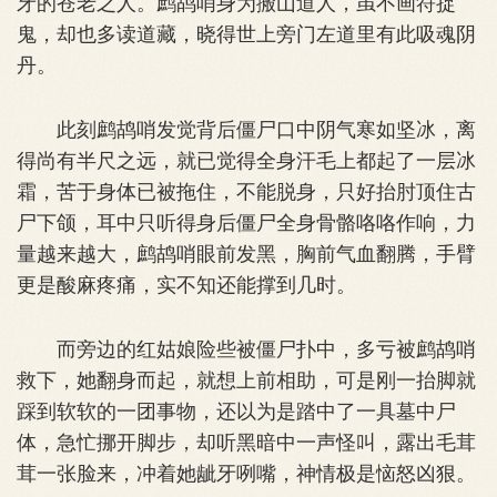
牙的苍老之人。鹧鸪哨身为搬山道人，虽不画符捉
鬼，却也多读道藏，晓得世上旁门左道里有此吸魂阴
丹。
此刻鹧鸪哨发觉背后僵尸口中阴气寒如坚冰，离
得尚有半尺之远，就已觉得全身汗毛上都起了一层冰
霜，苦于身体已被拖住，不能脱身，只好抬肘顶住古
尸下颌，耳中只听得身后僵尸全身骨骼咯咯作响，力
量越来越大，鹧鸪哨眼前发黑，胸前气血翻腾，手臂
更是酸麻疼痛，实不知还能撑到几时。
而旁边的红姑娘险些被僵尸扑中，多亏被鹧鸪哨
救下，她翻身而起，就想上前相助，可是刚一抬脚就
踩到软软的一团事物，还以为是踏中了一具墓中尸
体，急忙挪开脚步，却听黑暗中一声怪叫，露出毛茸
茸一张脸来，冲着她龇牙咧嘴，神情极是恼怒凶狠。