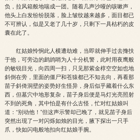
负，拉风箱般地喘成一团。随着几声沙哑的咳嗽声，
他头上白发纷纷脱落，脸上皱纹越来越多，面目都已
不可辨认，似是又老了几十岁，只剩下一具枯朽的皮
囊在此了。
红姑娘怜悯此人横遭劫难，当即就伸手过去搀扶
于他，可旁边的鹧鸪哨为人十分机警，此时用夜鹰般
的敏锐目光，向四周一扫，只见那紫金椁空空如也地
斜倒在旁，里面的僵尸和苍猿都已不知去向，再看那
苗子斜倚洞壁的姿势好生怪异，身后似乎藏着什么东
西，但墓穴中地形复杂，苗子身后便是马灯光亮照射
不到的死角，其中怕是有什么古怪，忙对红姑娘叫
道：“别动他！”但这声示警却已晚了，就见苗子身后
突然出现了一对闪烁如烛的目光，腋下探出一只手
爪，快如闪电般地扣向红姑娘手腕。