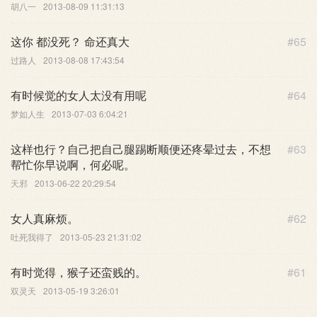
胡八一
2013-08-09 11:31:13
这你 都没死？ 命还真大
#65
过路人
2013-08-08 17:43:54
有时候觉的女人太没有用呢
#64
梦如人生
2013-07-03 6:04:21
这样也行？自己把自己腿踢断顺便还疼晕过去，不想
#63
帮忙你早说啊，何必呢。
天邪
2013-06-22 20:29:54
女人真麻烦。
#62
吐死我得了
2013-05-23 21:31:02
有时觉得，猴子还蛮贱的。
#61
双灵天
2013-05-19 3:26:01