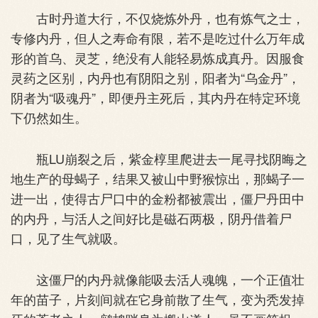
古时丹道大行，不仅烧炼外丹，也有炼气之士，
专修内丹，但人之寿命有限，若不是吃过什么万年成
形的首乌、灵芝，绝没有人能轻易炼成真丹。因服食
灵药之区别，内丹也有阴阳之别，阳者为“乌金丹”，
阴者为“吸魂丹”，即便丹主死后，其内丹在特定环境
下仍然如生。
瓶LU崩裂之后，紫金椁里爬进去一尾寻找阴晦之
地生产的母蝎子，结果又被山中野猴惊出，那蝎子一
进一出，使得古尸口中的金粉都被震出，僵尸丹田中
的内丹，与活人之间好比是磁石两极，阴丹借着尸
口，见了生气就吸。
这僵尸的内丹就像能吸去活人魂魄，一个正值壮
年的苗子，片刻间就在它身前散了生气，变为秃发掉