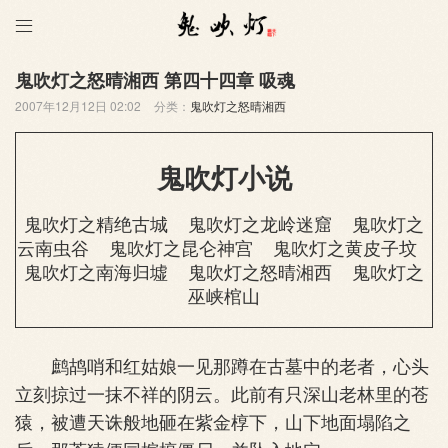

鬼吹灯之怒晴湘西 第四十四章 吸魂
2007年12月12日 02:02
分类：
鬼吹灯之怒晴湘西
鬼吹灯小说
鬼吹灯之精绝古城
鬼吹灯之龙岭迷窟
鬼吹灯之
云南虫谷
鬼吹灯之昆仑神宫
鬼吹灯之黄皮子坟
鬼吹灯之南海归墟
鬼吹灯之怒晴湘西
鬼吹灯之
巫峡棺山
鹧鸪哨和红姑娘一见那蹲在古墓中的老者，心头
立刻掠过一抹不祥的阴云。此前有只深山老林里的苍
猿，被遭天诛般地砸在紫金椁下，山下地面塌陷之