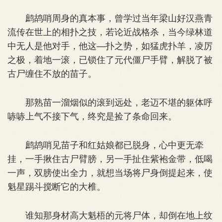
鹧鸪哨周身的真本事，曾学过当年梁山好汉燕青
流传在世上的相扑之技，若论近战格杀，当今绿林道
中无人是他对手，他这—扑之势，如猛虎扑羊，凌厉
之极，着地一滚，已锁住了元代僵尸手臂，解脱了被
古尸缠住不放的苗子。
那熟苗一溜烟似的滚到远处，老迈不堪的躯体呼
哧哧上气不接下气，终究是捡了条命回来。
鹧鸪哨见苗子和红姑娘都已脱身，心中更无牵
挂，一手揪住古尸臂膀，另一手扯住紫袍金带，低喝
一声，双膀使出全力，就想当场将尸身倒提起来，使
魁星踢斗搅断它的大椎。
谁知那身材高大魁梧的元将尸体，却倒在地上纹