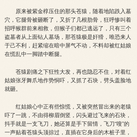
原来被紫金椁压住的那头苍猿，随着地陷跌入墓
穴，它腿骨被砸断了，又折了几根肋骨，狂呼惨叫着
招呼猴群前来相救，但猴子们都已逃远了，只有三个
盗墓者从上面钻人墓场，那苍猿极是奸猾，唯恐来人
于己不利，赶紧缩在暗中屏气不动，不料却被红姑娘
在慌乱中一脚踏中断腿。
苍猿剧痛之下狂性大发，再也隐忍不住，对着红
姑娘张牙舞爪地作势恫吓，又抓了石块，劈头盖脸地
就砸。
红姑娘心中正有些惊慌，又被突然冒出来的老猿
吓了一跳，不由得柳眉倒竖，闪头避过飞来的石块，
抖手就是一支飞刀，她还算是手下留情，飞刀“嗖”的
一声贴着苍猿头顶掠过，直插在它身后的木桩子里，