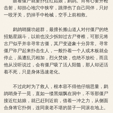
眼看僵尸就要扑住红姑娘，鹧鸪。肖有心要开枪
击射，却担心地穴中狭窄，跳弹伤了自己同伴，只好
一咬牙关，扔掉手中枪械，空手上前相救。
鹧鸪哨腿功超群，最擅长搬山道人对付僵尸的绝
招魁星踢斗，以前也没少拆卸过古尸脊椎，可那元将
古尸似乎并非寻常古僵，其尸变迹象十分异常。寻常
僵尸诈尸起来扑击生人，一般扑着一个人或木板就会
停止，虽遭乱刃相加，烈火焚烧，也绝不放松，而且
他从没听说过，会有僵尸吸了活人阳髓，那人却还活
着不死，只是身体迅速老化。
不过此时为了救人，根本容不得他仔细思量，鹧
鸪哨身子一晃，直如一缕黑烟飘在洞中，不等那僵尸
接近红姑娘，就已赶到近前，借着一冲之力，从侧面
合身将它扑倒，连同衰老不堪的苗子一同滚在地上。