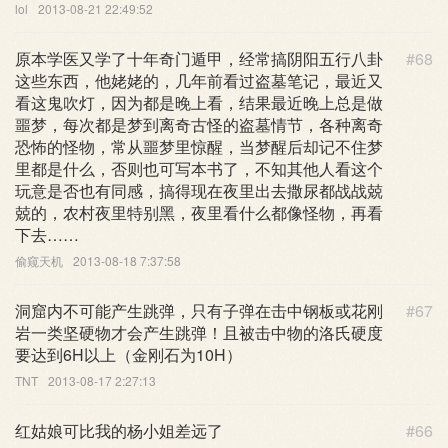
lol
2013-08-21 22:49:52
原本学医又学了十年奇门遁甲，经常搞阴阳五行八卦
#68
这些东西，他姥姥的，几年前看过盗墓笔记，最近又
看这鬼吹灯，因为都是晚上看，结果最近晚上总是做
噩梦，每次都是梦到离奇古怪的盗墓情节，各种离奇
恐怖的怪物，常从噩梦里惊醒，当梦醒后却记不住梦
里都是什么，否则也可写本书了，不知其他人看这个
玩意是否也有同感，搞得现在夜里出去撒尿都战战兢
兢的，农村夜里特别黑，夜里看什么都像怪物，再看
下去……
偷窥天机
2013-08-18 7:37:58
洞窟内不可能产生跳弹，只有子弹在击中钢板或花刚
#67
岩一类坚硬物才会产生跳弹！且被击中物的洛氏硬度
要达到6H以上（金刚石为10H）
TNT
2013-08-17 2:27:13
红姑娘可比我的杨小姐差远了
#66