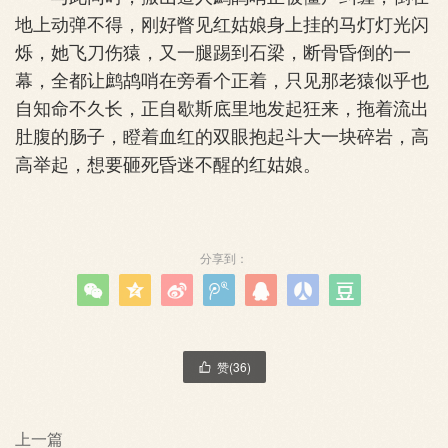
地上动弹不得，刚好瞥见红姑娘身上挂的马灯灯光闪
烁，她飞刀伤猿，又一腿踢到石梁，断骨昏倒的一
幕，全都让鹧鸪哨在旁看个正着，只见那老猿似乎也
自知命不久长，正自歇斯底里地发起狂来，拖着流出
肚腹的肠子，瞪着血红的双眼抱起斗大一块碎岩，高
高举起，想要砸死昏迷不醒的红姑娘。
分享到：







赞(
36
)

上一篇