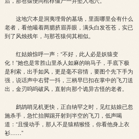
后，那苍猿便同棺椁僵尸一并坠入地穴。
这地穴本是洞夷埋骨的墓场，里面哪里会有什么
老者，看他嘬着两腮挤眉弄眼，满头白发苍苍，实已
到了风烛残年，与那苍猿伺其相似。
红姑娘惊呼一声：“不好，此人必是妖猿变
化！”她也是常胜山里杀人如麻的响马子，手底下极
是利索，出手如风，更是毫不容情，要图个先下手为
强，说话声中右臂一抖，三柄早巳扣在掌中的飞刀送
出，金刃呜呜破风，直射向那个诡异古怪的老者。
鹧鸪哨见机更快，正自纳罕之时，见红姑娘已忽
施杀手，急忙抬脚踢开射到半空的飞刀，低声喝
道：“且慢动手，那人不是猿精猴怪，你看他身上衣
衫……”