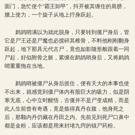
面门，急忙使个“霸王卸甲”，抖开被其缠住的肩膀，
腰上使力，一个旋子从地上拧身跃起。
鹧鸪哨满以为就此脱身，只要转到僵尸身后，管
它是尸王还是尸魔也必搅碎其椎骨，不料他刚刚翻身
跃起，地下那具元代古尸，竟也如影随形般跟着一同
尸起，好似附骨之躯，紧缠在鹧鸪哨身后，又将鹧鸪
哨重重拖在当地。
鹧鸪哨被僵尸从身后抓住，便有天大的本事也使
不出来，就感觉到僵尸体内有股巨大的吸力，似是阴
寒无底，心中立时醒悟，古僵并不是尸变成精，而是
此人生前曾有奇遇，竟是炼得真丹在腹，他身死之
后，那颗内丹仍藏在丹田之内。先前见到死尸口鼻中
都是金粉，应该都是用来封堵九窍的镇尸药粉。