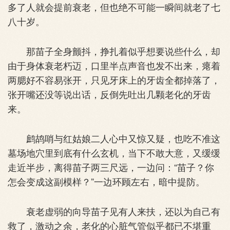
多了人就会提前衰老，但也绝不可能一瞬间就老了七
八十岁。
那苗子全身颤抖，挣扎着似乎想要说些什么，却
由于身体衰老朽迈，口里半点声音也发不出来，瘪着
两腮好不容易张开，只见牙床上的牙齿全都掉落了，
张开嘴还没等说出话，反倒先吐出几颗老化的牙齿
来。
鹧鸪哨与红姑娘二人心中又惊又疑，也吃不准这
墓场地穴里到底有什么玄机，当下不敢大意，又缓缓
走近半步，离得苗子两三尺远，一边问：“苗子？你
怎会变成这副模样？”一边环顾左右，暗中提防。
衰老虚弱的向导苗子见有人来扶，还以为自己有
救了，激动之余，老化的心脏气管似乎都已不堪重