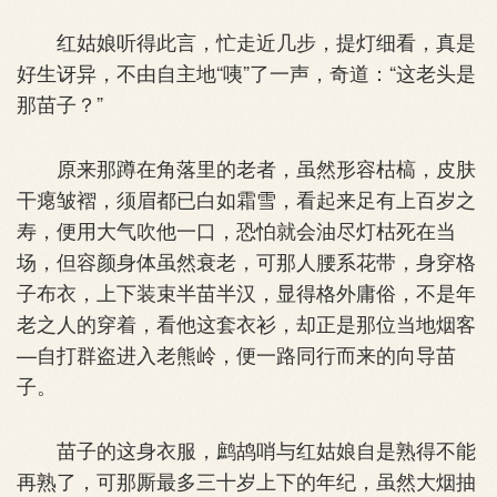
红姑娘听得此言，忙走近几步，提灯细看，真是
好生讶异，不由自主地“咦”了一声，奇道：“这老头是
那苗子？”
原来那蹲在角落里的老者，虽然形容枯槁，皮肤
干瘪皱褶，须眉都已白如霜雪，看起来足有上百岁之
寿，便用大气吹他一口，恐怕就会油尽灯枯死在当
场，但容颜身体虽然衰老，可那人腰系花带，身穿格
子布衣，上下装束半苗半汉，显得格外庸俗，不是年
老之人的穿着，看他这套衣衫，却正是那位当地烟客
—自打群盗进入老熊岭，便一路同行而来的向导苗
子。
苗子的这身衣服，鹧鸪哨与红姑娘自是熟得不能
再熟了，可那厮最多三十岁上下的年纪，虽然大烟抽