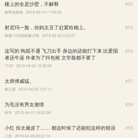
楼上的全是沙壁，不解释
#60
牧野他爸爸
2013-05-14 17:40:33
射尼玛一脸，你妈太丑了赶紧给糊上。
#59
骑着1122他妈看夕阳
2013-05-02 2:23:21
这写的 狗屁不通 飞刀出手 身边的还能打下来 比爱国
#58
者还牛逼 作者为了抖包袱 文学脸都不要了
1122
2013-04-24 15:30:20
太师傅威猛。
#57
林正英
2013-04-23 7:31:11
为毛没有男女激情
#56
科学
2013-04-15 19:23:26
小红 你太顽皮了…… 都这时候了还能犯这样的错误
#55
三苏
2013-04-05 23:27:10