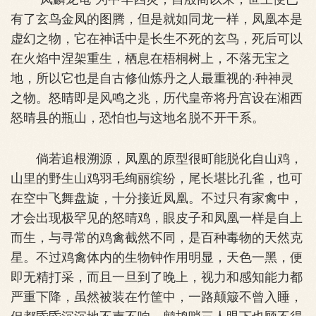
有了玄鸟金凤的图腾，但是就如同龙一样，凤凰本是
虚幻之物，它在神话中是长生不死的玄鸟，死后可以
在火焰中涅架重生，栖息在梧桐树上，不落无宝之
地，所以它也是自古修仙炼丹之人最重视的·种神灵
之物。怒晴即是风鸣之兆，历代皇帝将丹宫设在湘西
怒晴县的瓶山，恐怕也与这地名脱不开干系。
倘若追根溯源，凤凰的原型很町能脱化自山鸡，
山里的野生山鸡羽毛绚丽缤纷，尾长堪比孔雀，也可
在空中飞舞盘旋，十分接近凤凰。不过只有家禽中，
才会出现极罕见的怒晴鸡，眼皮子和凤凰一样是自上
而生，与寻常的鸡禽截然不同，是百种毒物的天然克
星。不过鸡禽体内的生物钟作用明显，天色一黑，便
即无精打采，而且一旦到了晚上，视力和感知能力都
严重下降，虽然被装在竹筐中，一路颠簸不曾入睡，
但都昏昏沉沉地不声不响，鹧鸪哨三人眼下也顾不得