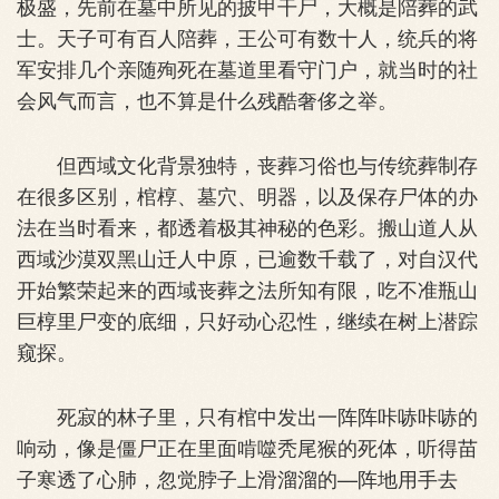
极盛，先前在墓中所见的披甲干尸，大概是陪葬的武
士。天子可有百人陪葬，王公可有数十人，统兵的将
军安排几个亲随殉死在墓道里看守门户，就当时的社
会风气而言，也不算是什么残酷奢侈之举。
但西域文化背景独特，丧葬习俗也与传统葬制存
在很多区别，棺椁、墓穴、明器，以及保存尸体的办
法在当时看来，都透着极其神秘的色彩。搬山道人从
西域沙漠双黑山迁人中原，已逾数千载了，对自汉代
开始繁荣起来的西域丧葬之法所知有限，吃不准瓶山
巨椁里尸变的底细，只好动心忍性，继续在树上潜踪
窥探。
死寂的林子里，只有棺中发出一阵阵咔哧咔哧的
响动，像是僵尸正在里面啃噬秃尾猴的死体，听得苗
子寒透了心肺，忽觉脖子上滑溜溜的—阵地用手去