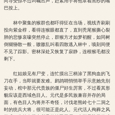
向导受惊不过叫喊出声，赶紧用手将他罩着黑纱的嘴
巴按上。
林中聚集的猴群也都吓得怔在当场，视线齐刷刷
投向紫金椁，看得连猴眼都直了，直到秃尾猴撕心裂
肺的悲惨哀嚎突然停止，群猴方才如梦初醒，如同树
倒猢狲散一般，嗷嗷乱叫着四散逃入林中，顷刻间便
不见了踪影。密林深处又恢复了寂静，连根猴毛都没
剩下。
红姑娘见有尸变，连忙摸出三柄涂了黑狗血的飞
刀在手，当即就要发难。鹧鸪哨悄悄举手示意她先别
妄动，棺中那元代贵族的僵尸好生厉害，不过看其形
貌应该是西域色目人。元代是多民族兼容并存的局
面，有色目人为将并不奇怪，讨伐老熊岭七十二洞之
时的统兵大将，很可能正是此人。元代活人殉葬之风