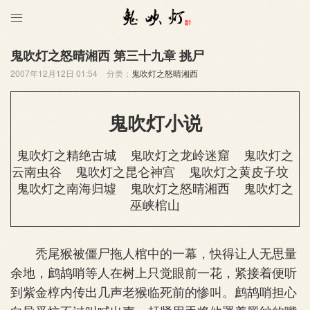

鬼吹灯之怒晴湘西 第三十九章 挑尸
2007年12月12日 01:54
分类：
鬼吹灯之怒晴湘西
鬼吹灯小说
鬼吹灯之精绝古城
鬼吹灯之龙岭迷窟
鬼吹灯之
云南虫谷
鬼吹灯之昆仑神宫
鬼吹灯之黄皮子坟
鬼吹灯之南海归墟
鬼吹灯之怒晴湘西
鬼吹灯之
巫峡棺山
秃尾猴被僵尸拖人棺中的一幕，快得让人无思量
余地，鹧鸪哨等人在树上只觉眼前一花，紧接着便听
到紫金椁内传出几声老猴临死前的惨叫。鹧鸪哨担心