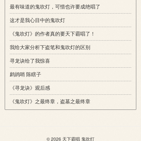
最有味道的鬼吹灯，可惜也许要成绝唱了
这才是我心目中的鬼吹灯
《鬼吹灯》的作者真的要天下霸唱了！
我给大家分析下盗笔和鬼吹灯的区别
寻龙诀给了我惊喜
鹧鸪哨 陈瞎子
《寻龙诀》观后感
《鬼吹灯》之最终章，盗墓之最终章
© 2026
天下霸唱
鬼吹灯