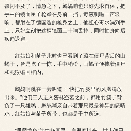
躲闪不及了，情急之下，鹧鸪哨也只好先求自保，把
手中的镜面匣子枪举在身前一挡，毒液刺啦一声轻
响，都射在了德国造的枪身之上，他担心毒水淌到手
上，只好立刻把这柄镜面二十响丢掉，同时抽身向后
疾趋退避。
红姑娘和苗子此时也已看到了藏在僵尸背后的山
蝎子，皆是吃了一惊，手中稍松，山蝎子便拽着僵尸
和死猴缩回棺内。
鹧鸪哨跳在一旁叫道：“快把竹篓里的凤凰鸡放
出来。”他们三人进入密林盗墓之前，都用竹篓子背
负了一只雄鸡，鹧鸪哨亲自带着那只最是神异的怒晴
鸡，红姑娘与苗子所带，也都是千中所选。
“凤麟龙龟”为中华四灵，自殷商以来，世上便已