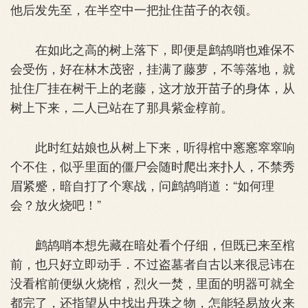
他后发先至，在半空中一把扯住苗子的衣领。
在如此之高的树上落下，即便是鹧鸪哨也难保不
会受伤，好在林木茂密，挂满了藤萝，不等落地，就
扯住厂挂在树干上的老藤，这才放开苗子的身体，从
树上下来，二人已站在了那具紫金椁前。
此时红姑娘也从树上下来，听得棺中窸窸窣窣响
个不住，似乎里面的僵尸会随时爬出来扑人，不禁秀
眉紧蹙，暗自打了个寒战，问鹧鸪哨道：“如何理
会？放火烧吧！”
鹧鸪哨本想先藏在暗处看个仔细，但既已来至棺
前，也只好立即动手．不过盗墓者自古以来很忌讳在
没看棺前便纵火烧棺，烈火一焚，里面的明器可就全
都完了，还指望从中找出丹珠之物，怎能轻易放火来