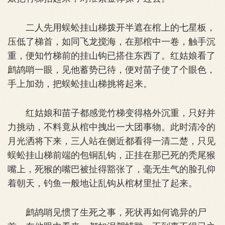
二人先用蜈蚣挂山梯拨开半遮在棺上的七星板，
压低了梯首，如同飞龙搅海，在那棺中一卷，触手沉
重，便知竹梯前的挂山钩已搭住东西了。红姑娘看了
鹧鸪哨一眼，见他蓄势已待，便对苗子使了个眼色，
手上加劲，把蜈蚣挂山梯挑将起来。
红姑娘和苗子都感觉竹梯变得格外沉重，只好并
力挑动，不料竟从棺中拽出一大团事物。此时清冷的
月光洒将下来，三人站在侧近都看得一清二楚，只见
蜈蚣挂山梯前端的包铜乱钩，正挂在那已死的秃尾猴
嘴上，死猴的嘴巴被扯得豁张了，毫无生气的脸孔仰
着朝天，钓鱼一般地让乱钩从棺材里扯了起来。
鹧鸪哨见惯了生死之事，死状再如何诡异的尸