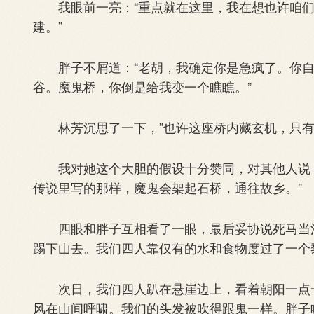
我眼前一亮：“重点就在这里，我在想也许咱们
建。”
胖子不屑道：“老胡，我确定你是急疯了。你自
谷。魔鬼桥，你倒是给我变一个瞧瞧。”
林芳沉思了一下，”也许这座桥内藏玄机，只有
我对她这个大胆的假设十分赞同，对其他人说：
传说里写的那样，魔鬼会架起石桥，通往故乡。”
四眼和胖子互相看了一眼，最后妥协说死马当活
踢下山去。我们四人靠仅有的水和食物度过了一个
次日，我们四人趴在悬崖边上，看着朝阳一点一
风在山间呼啸。我们的头发被吹得跟鬼一样。胖子