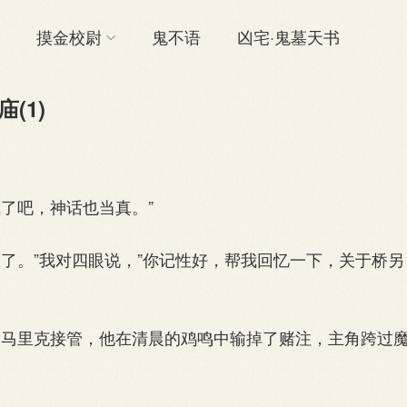
摸金校尉
鬼不语
凶宅·鬼墓天书
(1)
了吧，神话也当真。”
。”我对四眼说，”你记性好，帮我回忆一下，关于桥另
马里克接管，他在清晨的鸡鸣中输掉了赌注，主角跨过