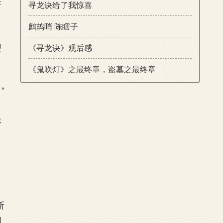
所
寻龙诀给了我惊喜
鹧鸪哨 陈瞎子
裂
《寻龙诀》观后感
《鬼吹灯》之最终章，盗墓之最终章
”
像
断
的