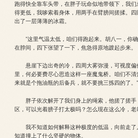
跑得快全靠车头带，在胖子玩命似地带领下，我们
得更低，我哆索着身体，用两手在臂膀间搓揉。四
出了一层薄薄的冰霜。
”这里气温太低，咱们得跑起来。胡八一，你确
在脖间，四下张望了一下，焦急得原地踱起步来。
悬崖下边出奇的冷，四周大雾弥漫，可视度偏低
里，何必要费尽心思造这样一座魔鬼桥。咱们不清
来就是个拖油瓶的后备兵，就不要挑三拣四的了。
胖子依次解开了我们身上的绳索，他搓了搓手，
区，可以光着膀子打太极吗？怎么现在这么冷，老
我不知道如何解释这种极度的低温，向前走了几
知道撞上了什么坚硬的物体。