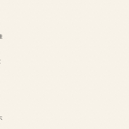
挂
这
不