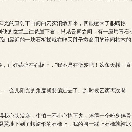
光的直射下山间的云雾消散开来，四眼瞪大了眼睛惊
凑到他的位置上往悬崖下看，只见云雾之间，有一座用青石
我们最近的一块石板梯就在昨天胖子救命用的崖间枯木的
，正好磕碎在石板上，”我不是在做梦吧！这条天梯一直
一会儿阳光的角度就要偏过去了。到时候云雾再次凝
我心头发麻，生怕一不小心摔下去，落得一个粉身碎骨
翼翼地下到了螺旋形的石梯上，我的脚一踩上石梯就被冰