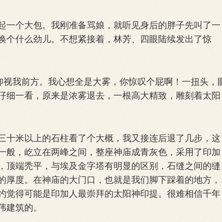
一个大包。我刚准备骂娘，就听见身后的胖子先叫了一
唤个什么劲儿。不想紧接着，林芳、四眼陆续发出了惊
仰视我前方。我心想全是大雾，你惊叹个屁啊！一扭头，
仔细一看，原来是浓雾退去，一根高大精致，雕刻着太阳
十米以上的石柱看了个大概，我又接连后退了几步，这
一般，屹立在两峰之间，整座神庙成青灰色，采用了印加
，顶端秃平，与埃及金字塔有明显的区别，石缝之间的缝
的厚度。在神庙的大门口，也就是我们脚下踩着的地方，
约觉得可能是印加人最崇拜的太阳神印提。很难相信千年
伟建筑的。