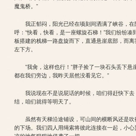
魔鬼桥。”
我正郁闷，阳光已经在顷刻间洒满了峡谷，在阳
呼：“快看，快看，是一座螺旋石梯！”我们纷纷
板搭建的栈梯一路盘旋而下，直通悬崖底部，而离
左下方。
”我肏，这样也行！”胖子捡了一块石头丢下悬崖
都在我们旁边，我昨天居然没看见它。”
我说现在不是说屁话的时候，咱们得赶快下去，
结，咱们就得等明天了。
虽然有天梯沿途铺设，可山间的横断风还是吹得
的下场。我们四人用绳索将彼此连接在一起，小心
凉的地气狠狠地侵袭了一把。