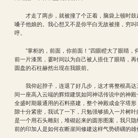
才走了两步，就被撞了个正着，脑袋上顿时鼓起
嗓子他娘的。我心想又不是你平白无故被撞，穷叫
呼。
”掌柜的，前面，你前面！”四眼瞪大了眼睛，
前一片漆黑，霎时间以为自己被人捂住了眼睛，再
圆盘的石柱赫然出现在我眼前。
我仰起脖子，连退了好几步，这才将整根高达三
间一座高入云端的辉煌建筑如同神话传说中的神殿
全盛时期最通用的石料搭建，整个神殿成金字塔形
隙十分紧密，我试了一下，只勉强够插入一片树叶
是一个用石头雕刻，堆砌起来的圆形图案，我只隐
前的印加人是如何在断崖间修建这样气势磅礴的雄