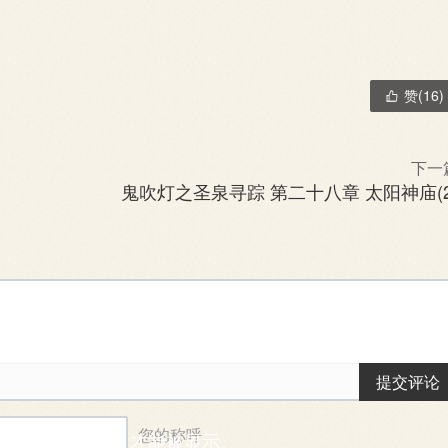
赞(
16
)

下一
鬼吹灯之圣泉寻踪 第二十八章 太阳神庙(2
提交评论
您的称呼
能需要一段时间后才能被显示。