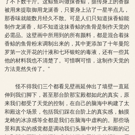
了不下数千斤。这鲸鱼叫做抹香鲸，据传身上的香腺
被用来提取御用龙涎香，只要身上沾了一星半点儿，
那香味就能数月经久不散。可是人们只知道抹香鲸能
制作龙涎香，却不知道这抹香鲸的鱼骨是制作天觉的
必需品。这壁画中所用到的所有颜料，都是混合着抹
香鲸的鱼骨粉末调制出来的，其中更添加了十年曼陀
罗第一次开花的汁液和七环银蛇的毒液，还有一些其
他的材料我也不清楚了。可惜啊可惜，这制作天觉的
方法竟然失传了。”
怪不得我们三个都看见壁画延伸出了墙壁一直延
伸到我们脚下，甚至那台阶那宝殿都如此的真实，原
来我们都受了天觉的控制，在自己的脑海中构建了太
和殿这个场景，包括我们踩在台阶上的真实感，触摸
龙椅的冰凉感等全都是我们在脑海中虚构的。那些场
景和真实的感觉都是调动我们头脑中对于太和殿的记