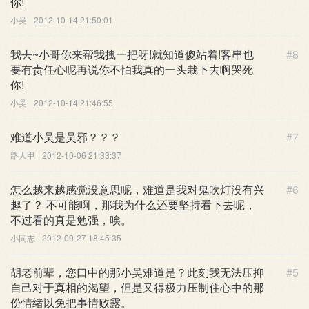
你!
小吴
2012-10-14 21:50:01
我去~小哥你来帮我拽一把呀!就知道傻站着!客串也
#8
要有责任心呢再说你不怕我真的一头栽下去啊哭死
你!
小吴
2012-10-14 21:46:55
难道小吴是吴邪？？？
#7
路人甲
2012-10-06 21:33:37
怎么越来越感觉没意思呢，难道是我对鬼吹灯没有兴
#6
趣了？ 不可能啊，那我为什么还要坚持看下去呢，
不过看的真是勉强，唉。
小同志
2012-09-27 18:45:35
胡老前辈，您口中的那小吴难道是？此刻我无法压抑
#5
自己对于真相的渴望，但是又得极力压制住心中的那
份情绪以免把事情败露。