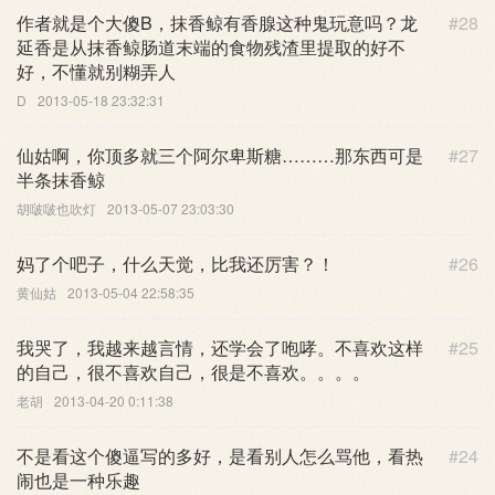
作者就是个大傻B，抹香鲸有香腺这种鬼玩意吗？龙
#28
延香是从抹香鲸肠道末端的食物残渣里提取的好不
好，不懂就别糊弄人
D
2013-05-18 23:32:31
仙姑啊，你顶多就三个阿尔卑斯糖………那东西可是
#27
半条抹香鲸
胡啵啵也吹灯
2013-05-07 23:03:30
妈了个吧子，什么天觉，比我还厉害？！
#26
黄仙姑
2013-05-04 22:58:35
我哭了，我越来越言情，还学会了咆哮。不喜欢这样
#25
的自己，很不喜欢自己，很是不喜欢。。。。
老胡
2013-04-20 0:11:38
不是看这个傻逼写的多好，是看别人怎么骂他，看热
#24
闹也是一种乐趣