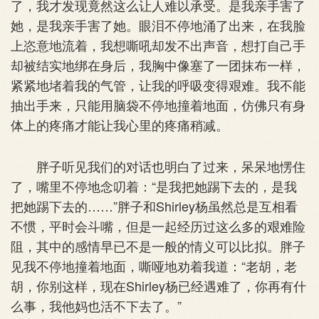
了，我才发现竟然这么让人难以承受。是我亲手害了
她，是我亲手害了她。眼泪不停地涌了出来，在我脸
上恣意地流着，我想嘶吼却发不出声音，想打自己手
却被结实地绑在身后，我胸中像塞了一团抹布一样，
紧紧地堵着我的气管，让我的呼吸变得艰难。我不能
抽出手来，只能用脑袋不停地撞着地面，仿佛只有身
体上的疼痛才能让我心里的疼痛稍减。
胖子听见我们的对话也明白了过来，呆呆地愣住
了，嘴里不停地念叨着：“是我把她踢下去的，是我
把她踢下去的……”胖子和Shirley杨虽然总是互相看
不惯，平时会斗嘴，但是一起经历过这么多的艰难险
阻，其中的感情早已不是一般的情义可以比拟。胖子
见我不停地撞着地面，嘶哑地劝着我道：“老胡，老
胡，你别这样，现在Shirley杨已经遇难了，你再有什
么事，我他妈也活不下去了。”