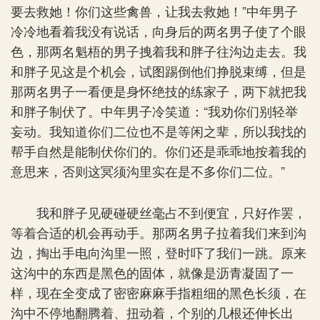
要去救她！你们这些禽兽，让我去救她！”中年男子
冷冷地看着我没有说话，向身后的两名男子使了个眼
色，那两名魁梧的男子拽着我和胖子往沟边走去。我
和胖子见这是个机会，试图踢倒他们挣脱束缚，但是
那两名男子一看便是身怀绝技的练家子，两下就把我
和胖子制伏了。中年男子冷笑道：“我劝你们别轻举
妄动。我知道你们二位也不是等闲之辈，所以我找的
帮手自然是能制伏你们的。你们还是乖乖地按着我的
意思来，否则这冥须沟里实在是不多你们二位。”
我和胖子见硬碰硬丝毫占不到便宜，只好作罢，
等着合适的机会再动手。那两名男子拉着我们来到沟
边，掏出手电向沟里一照，登时吓了我们一跳。原来
这沟中的东西是黑色的固体，就像是沥青凝固了一
样，现在全变成了密密麻麻手指粗细的黑色长须，在
沟中不停地翻腾着、扭动着，个别的几根还伸长出