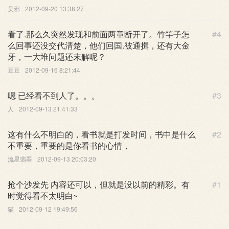
吴邪
2012-09-20 13:38:27
看了.那么久突然发现和前面两章断开了。竹竿子怎
#4
么回事还没交代清楚，他们回国.被通揖，还有大金
牙，一大堆问题还末解呢？
豆豆
2012-09-16 8:21:44
嗯 已经看不到人了。。。
#3
人
2012-09-13 21:41:33
这有什么不明白的，看书就是打发时间，书中是什么
#2
不重要，重要的是你看书的心情，
流星翡翠
2012-09-13 20:03:20
抢个沙发先 内容还可以，但就是没以前的精彩。有
#1
时觉得看不太明白~
猫
2012-09-12 19:49:56