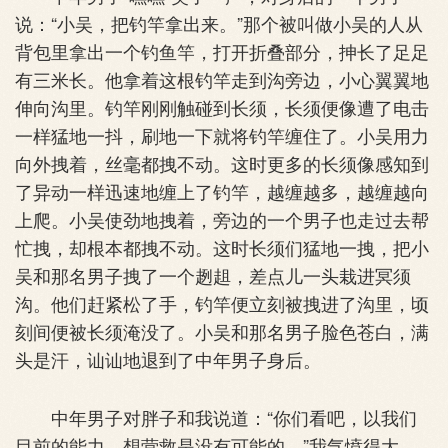
说：“小吴，把钓竿拿出来。”那个被叫做小吴的人从
背包里拿出一个钓鱼竿，打开折叠部分，抻长了足足
有三米长。他拿着这根钓竿走到沟旁边，小心翼翼地
伸向沟里。钓竿刚刚触碰到长须，长须便像遭了电击
一样猛地一抖，刷地一下就将钓竿缠住了。小吴用力
向外拽着，丝毫都拽不动。这时更多的长须像感知到
了异动一样迅速地缠上了钓竿，越缠越多，越缠越向
上爬。小吴使劲地拽着，旁边的一个男子也走过去帮
忙拽，却根本都拽不动。这时长须们猛地一拽，把小
吴和那名男子拽了一个趔趄，差点儿一头栽进冥须
沟。他们赶紧松了手，钓竿便立刻被拽进了沟里，顷
刻间便被长须淹没了。小吴和那名男子脸色苍白，满
头是汗，讪讪地退到了中年男子身后。
中年男子对胖子和我说道：“你们看吧，以我们
目前的能力，想营救是没有可能的。”我气愤得大