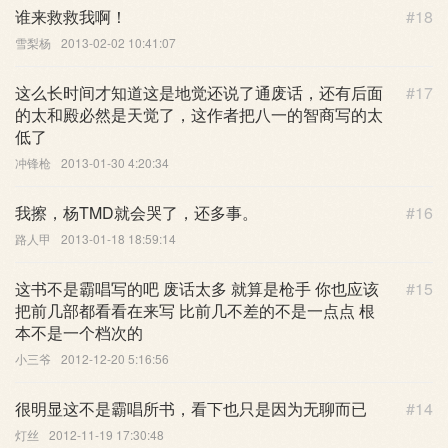
谁来救救我啊！
#18
雪梨杨
2013-02-02 10:41:07
这么长时间才知道这是地觉还说了通废话，还有后面
#17
的太和殿必然是天觉了，这作者把八一的智商写的太
低了
冲锋枪
2013-01-30 4:20:34
我擦，杨TMD就会哭了，还多事。
#16
路人甲
2013-01-18 18:59:14
这书不是霸唱写的吧 废话太多 就算是枪手 你也应该
#15
把前几部都看看在来写 比前几不差的不是一点点 根
本不是一个档次的
小三爷
2012-12-20 5:16:56
很明显这不是霸唱所书，看下也只是因为无聊而已
#14
灯丝
2012-11-19 17:30:48