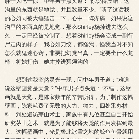
胖子大吃一惊，中年男子点头道：“你说得没错，这
沟里的东西就是地觉，并且数量不少。”听了这话我
的心如同被大锤猛击一下，心中一阵疼痛，如果说这
沟里的东西真的是地觉，那么Shirley杨掉进去这么
久，一定已经被控制了。想着Shirley杨会变成一副行
尸走肉的样子，我心如刀绞，都怪我，怪我当时不知
怎么就鬼迷心窍，非要把幻觉当真，一定要坐什么龙
椅，将她打伤，她才掉进冥须沟的。
想到这我突然灵光一现，问中年男子道：“难道
说这壁画竟是天觉？”中年男子点头道：“不错，这壁
画就是天觉，是陈家数年的辛苦所得，为了制作这幅
壁画，陈家耗费了无数的人力、物力，四处采办材
料，到处遍访茅山术士，家族中有几位甚至自己开始
研究茅山之术，就是为了能够将天觉的作用发挥到最
大。这幅壁画中，光是极北冰雪之地的鲸鱼鱼骨就用