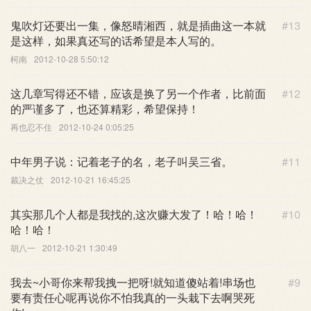
鬼吹灯还要出一集，像怒晴湘西，就是插曲这一本就
#13
是这样，如果真还写的话希望是本人写的。
柯南
2012-10-28 5:50:12
这几章写得还不错，应该是换了另一个作者，比前面
#12
的严谨多了，也还算精彩，希望保持！
再也忍不住
2012-10-24 0:05:25
中年男子说：记着老子的名，老子叫吴三省。
#11
裁决之仗
2012-10-21 16:45:25
其实那几个人都是我找的,这次赚大发了！哈！哈！
#10
哈！哈！
胡八一
2012-10-21 1:30:49
我去~小哥你来帮我拽一把呀!就知道傻站着!串场也
#9
要有责任心呢再说你不怕我真的一头栽下去啊哭死