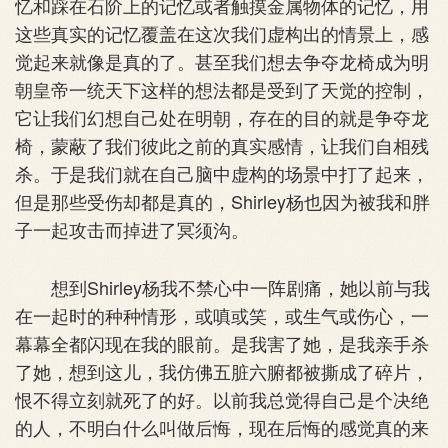
忆和踩在石阶上的记忆或者触摸金属物体的记忆，用
这些真实的记忆覆盖在这次我们虚构出的情景上，感
觉起来就像是真的了。甚至我们想去争夺龙椅成为明
朝皇帝一统天下这样的想法都是受到了天觉的控制，
它让我们幻想自己处在明朝，存在的目的就是争夺龙
椅，蒙蔽了我们彼此之前的真实感情，让我们自相残
杀。于是我们就在自己脑中虚构的场景中打了起来，
但是那些受伤却都是真的，Shirley杨也因为被我和胖
子一起攻击而掉进了冥须沟。
想到Shirley杨我不禁心中一阵剧痛，她以前与我
在一起时的种种情形，或嗔或笑，或生气或伤心，一
幕幕全都闪现在我的眼前。是我害了她，是我亲手杀
了她，想到这儿，我仿佛五脏六腑都被撕成了碎片，
恨不得立刻就死了的好。以前我总觉得自己是个决绝
的人，不明白什么叫做后悔，现在后悔的感觉真的来