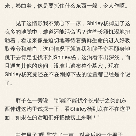
来，卷曲着，像是要抓住什么东西一般，令人作呕。
见了这情形我不禁心下一凉，Shirley杨掉进了这
么多的地觉中，难道还能活命吗？这些长须饥渴地扭
动着，看起来像是迫切地等待着新鲜生命的进入好吸
取养分和精血，这种情况下就算我和胖子奋不顾身地
跳下去肯定也找不到Shirley杨，这沟看不出深浅，而
且通向其他的房间，没准儿遍布整个墓穴，现在
Shirley杨究竟还在不在刚掉下去的位置都已经是个谜
了。
胖子在一旁说：“那能不能找个长棍子之类的东
西伸进这沟里试探一下，看Shirley杨到底在不在这里
面，如果在的话咱们好把她捞上来啊！”
中年男子“嘿嘿”笑了一声，对身后的一个男子