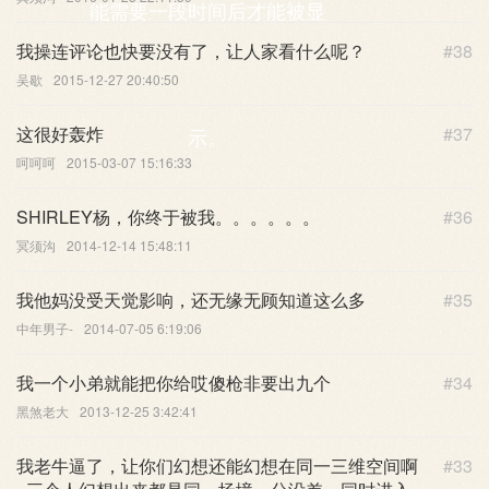
能需要一段时间后才能被显
我操连评论也快要没有了，让人家看什么呢？
#38
吴歇
2015-12-27 20:40:50
这很好轰炸
#37
示。
呵呵呵
2015-03-07 15:16:33
SHIRLEY杨，你终于被我。。。。。。
#36
冥须沟
2014-12-14 15:48:11
我他妈没受天觉影响，还无缘无顾知道这么多
#35
中年男子-
2014-07-05 6:19:06
我一个小弟就能把你给哎傻枪非要出九个
#34
黑煞老大
2013-12-25 3:42:41
我老牛逼了，让你们幻想还能幻想在同一三维空间啊
#33