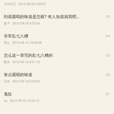
大内侍卫
2012-09-26 5:23:07
到底霸唱的味道是怎樣? 有人知道就寫吧...
#5
葉子
2012-09-25 0:20:24
非常乱七八糟
#4
恶心
2012-09-14 10:54:48
怎么这一章写的乱七八糟的
#3
匿名
2012-09-12 8:41:12
有点霸唱的味道
#2
无名
2012-09-12 5:59:50
鬼扯
#1
no
2012-09-10 15:53:13