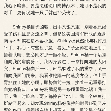
我心下暗喜。要是硬碰硬用肉搏战术，她可不是我的
对手，更何况她一只手臂已经受伤了。
Shirley杨目光凶狠，出手又狠又重，别看她已经
受了伤并且是女流之辈，但是这美国海军部队的近身
肉搏术却实在是不容小觑。Shirley杨竟然能与我打成
平手。我心下有些起了急，看见胖子还蹲在地上用手
捂着眼睛，想必刚才那一砸不轻。Shirley杨一个后摆
腿向我的肩膀劈下。我闪身躲过，一拳打向她的太阳
穴。Shirley杨向后一仰，轻易躲过了我的重拳，又一
腿向我面门踢来。我看准她踢来的速度方位，伸出手
臂抓住了她的小腿，顺势向前一拉，接着一记重拳打
向她的胸口。Shirley杨腾起另一条腿重重地踹了我一
下，我一时吃痛，两人都摔在了地上。我一个鲤鱼打
挺站了起来，却发现Shirley杨好像摔的时候碰到了左
臂的伤口，疼得蜷在地上起不来。我一见这是个好机