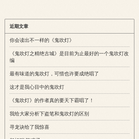
近期文章
你会读出不一样的《鬼吹灯》
《鬼吹灯之精绝古城》是目前为止最好的一个鬼吹灯改
编
最有味道的鬼吹灯，可惜也许要成绝唱了
这才是我心目中的鬼吹灯
《鬼吹灯》的作者真的要天下霸唱了！
我给大家分析下盗笔和鬼吹灯的区别
寻龙诀给了我惊喜