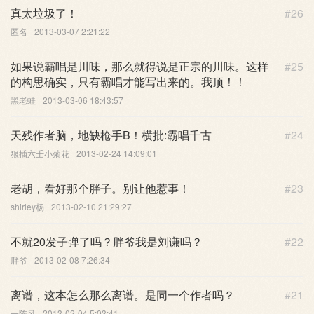
真太垃圾了！
#26
匿名
2013-03-07 2:21:22
如果说霸唱是川味，那么就得说是正宗的川味。这样
#25
的构思确实，只有霸唱才能写出来的。我顶！！
黑老蛙
2013-03-06 18:43:57
天残作者脑，地缺枪手B！横批:霸唱千古
#24
狠插六壬小菊花
2013-02-24 14:09:01
老胡，看好那个胖子。别让他惹事！
#23
shirley杨
2013-02-10 21:29:27
不就20发子弹了吗？胖爷我是刘谦吗？
#22
胖爷
2013-02-08 7:26:34
离谱，这本怎么那么离谱。是同一个作者吗？
#21
一陈风
2013-02-04 5:03:41