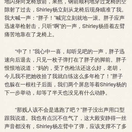
地闪身向龙椅放箭，果然，钢箭顺利地穿过龙椅的空
隙射了过去，Shirley杨立刻从龙椅后现身瞄准了我。
我大喊一声：“胖子！”喊完立刻就地一滚。胖子应声
迅速举枪射击，只听“啊”的一声，Shirley杨捂着左臂
痛苦地靠在了龙椅上。
“中了！”我心中一喜，却听见吧的一声，胖子迅
速向后退去，只见一枚子弹打在了胖子的脚前。胖子
恨恨地说道：“妈的，受了伤枪法还这么好，老胡，
今儿我不把她收拾了我就白练这么多年枪了！”胖子
也躲在一根柱子后面，我们两个屏息等着Shirley杨的
下一步举动，却等了半天也没见有什么动静。
“那贱人该不会是逃跑了吧？”胖子没出声用口型
跟我说道。我也有点沉不住气了，这大殿安静得一丝
声音都没有，Shirley杨左臂中了弹，应该支撑不了多