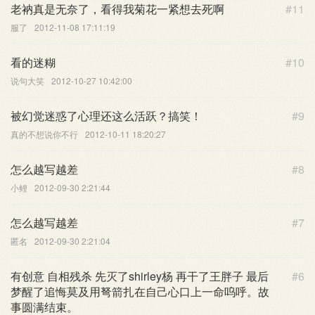
老衲真是无奈了，看得我菊花一紧想去死啊
#11
服了
2012-11-08 17:11:19
看的迷糊
#10
说句大笑
2012-10-27 10:42:00
被幻觉迷惑了心理还这么活跃？搞笑！
#9
真的不想说你不行
2012-10-11 18:20:27
怎么越写越差
#8
小鲤
2012-09-30 2:21:44
怎么越写越差
#7
匿名
2012-09-30 2:21:04
有创意 自相残杀 先灭了shirley杨 再干了王胖子 最后
#6
梦醒了追悔莫及用弩箭扎在自己心口上一命呜呼。故
事圆满结束。