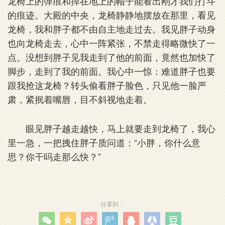
龙椅上的弹痕和掉在地上的帽子能看出刚才我们打斗
的痕迹。大殿的中央，龙椅静静地摆放在那里，看见
龙椅，我和胖子都不由自主地走过去。我见胖子动身
也向龙椅走去，心中一阵紧张，不禁走得略微快了一
点。没想到胖子见我走到了他的前面，竟然也加快了
脚步，走到了我的前面。我心中一惊：难道胖子也要
跟我抢这龙椅？转头偷看胖子脸色，只见他一脸严
肃，紧抿着嘴唇，目不斜视地走着。
眼见胖子越走越快，马上就要走到龙椅了，我心
里一急，一把拽住胖子质问道：“小胖，你什么意
思？你干吗走那么快？”
分享到：






