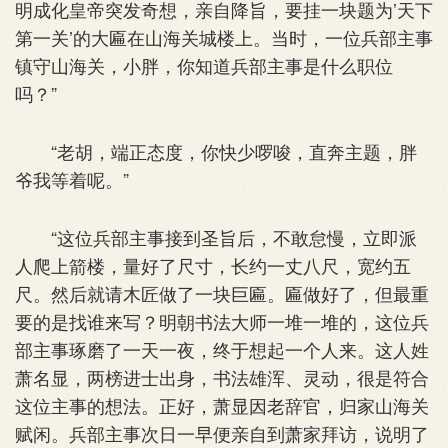
明成化皇帝突发奇想，亲自降旨，要挂一块题为’天下
第一关’的大匾在山海关城楼上。当时，一位兵部主事
镇守山海关，小胖，你知道兵部主事是什么职位
吗？”
“老胡，端正态度，你快少啰唆，直奔主题，胖
爷我等着呢。”
“这位兵部主事接到圣旨后，不敢怠慢，立即派
人爬上箭楼，量好了尺寸，长约一丈八尺，宽约五
尺。然后就请木匠做了一块巨匾。匾做好了，但最重
要的是找谁来写？明朝书法大师一堆一堆的，这位兵
部主事琢磨了一天一夜，终于想起一个人来。这人姓
萧名显，两榜进士出身，书法雄浑、灵动，很是符合
这位主事的想法。正好，萧显因老辞官，归家山海关
赋闲。兵部主事次日一早便亲自到萧家拜访，说明了