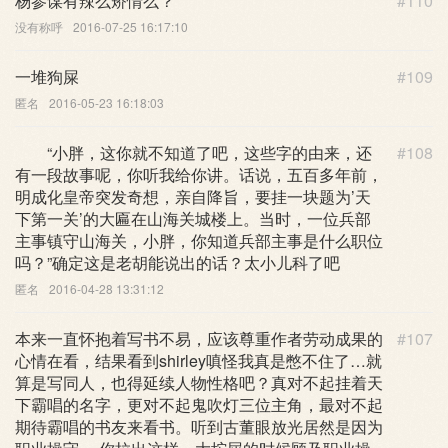
杨参谋有辣么矫情么？
#110
没有称呼
2016-07-25 16:17:10
一堆狗屎
#109
匿名
2016-05-23 16:18:03
“小胖，这你就不知道了吧，这些字的由来，还
#108
有一段故事呢，你听我给你讲。话说，五百多年前，
明成化皇帝突发奇想，亲自降旨，要挂一块题为’天
下第一关’的大匾在山海关城楼上。当时，一位兵部
主事镇守山海关，小胖，你知道兵部主事是什么职位
吗？”确定这是老胡能说出的话？太小儿科了吧
匿名
2016-04-28 13:31:12
本来一直怀抱着写书不易，应该尊重作者劳动成果的
#107
心情在看，结果看到shirley嗔怪我真是憋不住了…就
算是写同人，也得延续人物性格吧？真对不起挂着天
下霸唱的名字，更对不起鬼吹灯三位主角，最对不起
期待霸唱的书友来看书。听到古董眼放光居然是因为