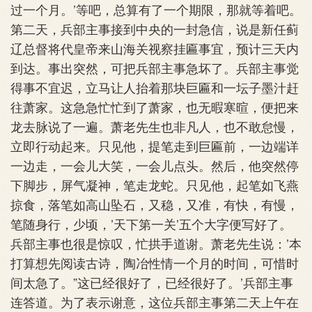
过一个月。’等吧，总算有了一个期限，那就等着吧。
第二天，兵部主事接到中央的一封急信，说是新任蓟
辽总督将代皇帝来山海关视察挂匾事宜，预计三天内
到达。事出突然，可把兵部主事急坏了。兵部主事觉
得事不宜迟，立马让人抬着那块巨匾和一坛子墨汁赶
往萧家。这急急忙忙到了萧家，也无暇寒暄，便把来
龙去脉说了一遍。萧老先生也非凡人，也不敢怠慢，
立即行动起来。只见他，提笔走到巨匾前，一边端详
一边走，一会儿大笑，一会儿点头。然后，他突然停
下脚步，屏气凝神，笔走龙蛇。只见他，起笔如飞燕
掠食，落笔如高山坠石，又稳，又准，有快，有慢，
笔随身行，少顷，’天下第一关’五个大字便写好了。
兵部主事也很是惊叹，忙拱手道谢。萧老先生说：’本
打算想先阅读古诗，陶冶性情一个月的时间，可惜时
间太急了。”这已经很好了，已经很好了。’兵部主事
连答道。为了表示谢意，这位兵部主事第二天上午在