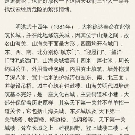
逛逛街呢，也正好放松一下这两天我们三个人一路寻
找线索经历危险的紧张情绪。
明洪武十四年（1381年），大将徐达奉命在此修
筑长城，并在此地修筑关城，因其位于山海之间，故
名山海关。山海关平面呈方形，四面均开有城门，
东、西、南、北分别称“镇东门”、“迎恩门”、“望洋
门”和“威远门”。山海关城墙高十四米，厚七米，周长
约四公里。外用青砖包砌，内用夯土填筑。墙外挖掘
了深八米、宽十七米的护城河包围东、南、北三面，
并架设吊桥。城中心筑有钟鼓楼。山海关明代城墙建
筑基本完好，是一座文化古城，主要街道和小巷，大
部分保留着历史原样。其实天下第一关并不单单指一
道关卡，它包括山海关城、东罗城以及“天下第一
关”城楼，牧营楼、靖边楼、临闾楼等。天下第一关
城楼，耸立长城之上，雄视四野。登上城楼二楼，可