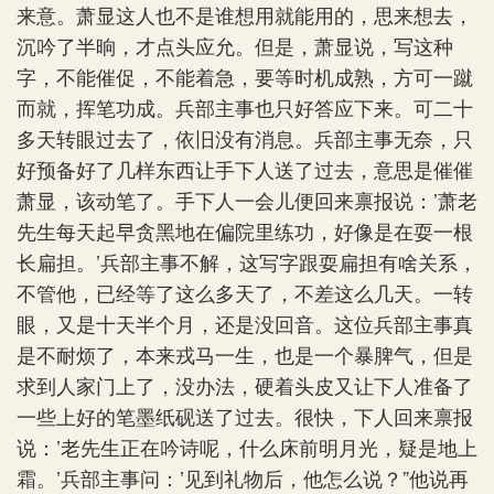
来意。萧显这人也不是谁想用就能用的，思来想去，
沉吟了半晌，才点头应允。但是，萧显说，写这种
字，不能催促，不能着急，要等时机成熟，方可一蹴
而就，挥笔功成。兵部主事也只好答应下来。可二十
多天转眼过去了，依旧没有消息。兵部主事无奈，只
好预备好了几样东西让手下人送了过去，意思是催催
萧显，该动笔了。手下人一会儿便回来禀报说：’萧老
先生每天起早贪黑地在偏院里练功，好像是在耍一根
长扁担。’兵部主事不解，这写字跟耍扁担有啥关系，
不管他，已经等了这么多天了，不差这么几天。一转
眼，又是十天半个月，还是没回音。这位兵部主事真
是不耐烦了，本来戎马一生，也是一个暴脾气，但是
求到人家门上了，没办法，硬着头皮又让下人准备了
一些上好的笔墨纸砚送了过去。很快，下人回来禀报
说：’老先生正在吟诗呢，什么床前明月光，疑是地上
霜。’兵部主事问：’见到礼物后，他怎么说？”他说再