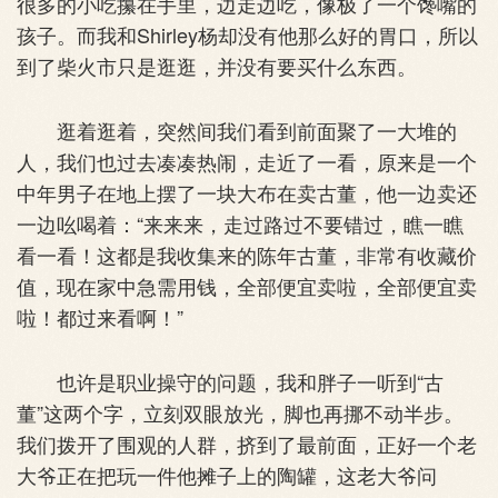
很多的小吃攥在手里，边走边吃，像极了一个馋嘴的
孩子。而我和Shirley杨却没有他那么好的胃口，所以
到了柴火市只是逛逛，并没有要买什么东西。
逛着逛着，突然间我们看到前面聚了一大堆的
人，我们也过去凑凑热闹，走近了一看，原来是一个
中年男子在地上摆了一块大布在卖古董，他一边卖还
一边吆喝着：“来来来，走过路过不要错过，瞧一瞧
看一看！这都是我收集来的陈年古董，非常有收藏价
值，现在家中急需用钱，全部便宜卖啦，全部便宜卖
啦！都过来看啊！”
也许是职业操守的问题，我和胖子一听到“古
董”这两个字，立刻双眼放光，脚也再挪不动半步。
我们拨开了围观的人群，挤到了最前面，正好一个老
大爷正在把玩一件他摊子上的陶罐，这老大爷问