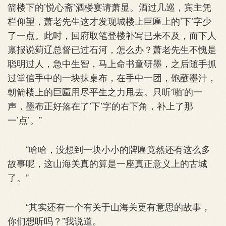
箭楼下的’悦心斋’酒楼宴请萧显。酒过几巡，宾主凭
栏仰望，萧老先生这才发现城楼上巨匾上的’下’字少
了一点。此时，回府取笔登楼补写已来不及，而下人
禀报说蓟辽总督已过石河，怎么办？萧老先生不愧是
聪明过人，急中生智，马上命书童研墨，之后随手抓
过堂倌手中的一块抹桌布，在手中一团，饱蘸墨汁，
朝箭楼上的巨匾用尽平生之力甩去。只听’啪’的一
声，墨布正好落在了’下’字的右下角，补上了那
一’点’。”
“哈哈，没想到一块小小的牌匾竟然还有这么多
故事呢，这山海关真的算是一座真正意义上的古城
了。”
“其实还有一个有关于山海关更有意思的故事，
你们想听吗？”我说道。