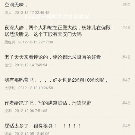
空洞无味，
#50
闲人
2012-12-17 22:46:42
能需要一段时间后才能被显
夜深人静，两个人和蛇在正殿大战，杨妹儿在偏殿，
#49
居然没听见，这个正殿有天安门大吗
梁红兵
2012-12-15 22:17:38
示。
老子天天来看评论的，评论都比垃圾写的好看
#48
鬼玺
2012-12-14 7:45:54
我有那吗背吗，，，，好歹也是2米粗10米长呢，
#47
大蟒蛇
2012-12-13 10:24:58
作者给跪了吧，写的满篇脏话，污染视野
#46
没羽
2012-12-06 7:51:08
屁话太多了，很臭很臭！！！！！！
#45
读者
2012-12-05 12:49:06