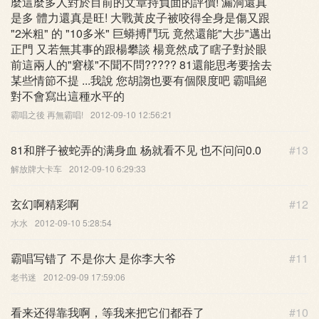
麼這麼多人對於目前的文章持負面的評價! 漏洞還真
是多 體力還真是旺! 大戰黃皮子被咬得全身是傷又跟
"2米粗" 的 "10多米" 巨蟒搏鬥玩 竟然還能"大步"邁出
正門 又若無其事的跟楊攀談 楊竟然成了瞎子對於眼
前這兩人的"窘樣"不聞不問????? 81還能思考要捨去
某些情節不提 ...我說 您胡謅也要有個限度吧 霸唱絕
對不會寫出這種水平的
霸唱之後 再無霸唱!
2012-09-10 12:56:21
81和胖子被蛇弄的满身血 杨就看不见 也不问问0.0
#13
解放牌大卡车
2012-09-10 6:29:33
玄幻啊精彩啊
#12
水水
2012-09-10 5:28:54
霸唱写错了 不是你大 是你李大爷
#11
老书迷
2012-09-09 17:59:06
看来还得靠我啊，等我来把它们都吞了
#10