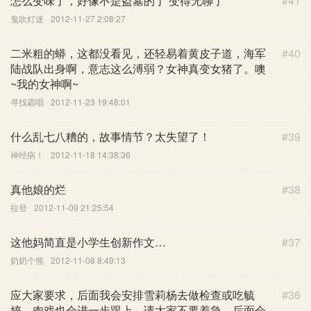
怎么变味了，好像不是盗墓的了 变得无聊了
#41
鬼吹灯迷
2012-11-27 2:08:27
二米粗的蟒，这都没看见，还轻易着黄皮子道，海军
#40
陆战队出身啊，意志这么溥弱？女神真变女猪了。噢
~我的女神啊~
寻找霸唱
2012-11-23 19:48:01
什么乱七八糟的，故事情节？太失望了！
#39
神经病！
2012-11-18 14:38:36
真他娘的烂
#38
拉登
2012-11-09 21:25:54
这他妈简直是小学生创新作文…
#37
奶奶个熊
2012-11-08 8:49:13
应大家要求，后面我会安排雪莉杨去做检查或吃毓
#36
婷，肉戏也会进一步跟上，请大家不要着急，后面会