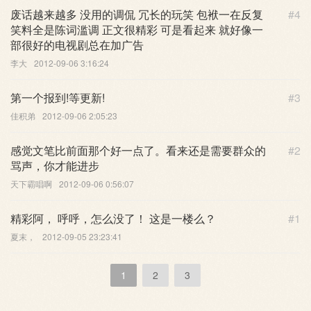
废话越来越多 没用的调侃 冗长的玩笑 包袱一在反复
#4
笑料全是陈词滥调 正文很精彩 可是看起来 就好像一
部很好的电视剧总在加广告
李大
2012-09-06 3:16:24
第一个报到!等更新!
#3
佳积弟
2012-09-06 2:05:23
感觉文笔比前面那个好一点了。看来还是需要群众的
#2
骂声，你才能进步
天下霸唱啊
2012-09-06 0:56:07
精彩阿， 呼呼，怎么没了！ 这是一楼么？
#1
夏末，
2012-09-05 23:23:41
1
2
3