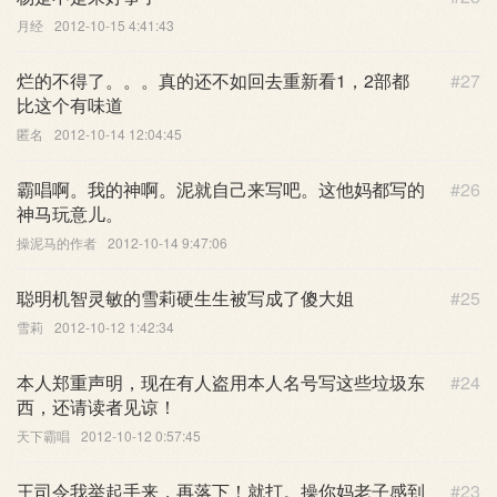
月经
2012-10-15 4:41:43
烂的不得了。。。真的还不如回去重新看1，2部都
#27
比这个有味道
匿名
2012-10-14 12:04:45
霸唱啊。我的神啊。泥就自己来写吧。这他妈都写的
#26
神马玩意儿。
操泥马的作者
2012-10-14 9:47:06
聪明机智灵敏的雪莉硬生生被写成了傻大姐
#25
雪莉
2012-10-12 1:42:34
本人郑重声明，现在有人盗用本人名号写这些垃圾东
#24
西，还请读者见谅！
天下霸唱
2012-10-12 0:57:45
王司令我举起手来，再落下！就打。操你妈老子感到
#23