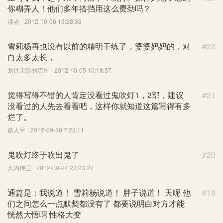
你糊弄人！他们多年搭挡用这么费劲吗？
读者
2012-10-06 13:28:33
雪莉杨再也没有以前的精明干练了，婆婆妈妈的，对
#22
白太多太长，
划过天际的流星
2012-10-05 10:18:37
觉得写得不错的人肯定没看过鬼吹灯1，2部，建议
#21
没看过的人先去看看吧，这样你就知道这篇写得有多
烂了。
路人甲
2012-09-30 7:23:11
鬼吹灯终于吹出鬼了
#20
大内侍卫
2012-09-24 23:23:27
通篇是：我说道！ 雪莉杨说道！ 胖子说道！ 天呢 他
#19
们之间怎么一点默契都没有了 都要说明白对方才能
恍然大悟啊 性格大变