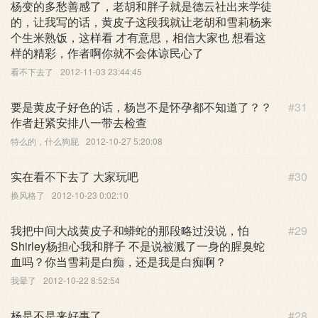
杨变的多愁善感了，老胡和胖子就是德云社出来学徒
的，让我写的话，黄皮子这段我就让老胡和雪莉杨来
个生米熟饭，这样看 才有意思，相信大家也 想看这
样的精彩，作者啊你就不会体谅民心了
看不下去了
2012-11-03 23:44:45
要是黄皮子好色的话，杨岂不是怀孕都不知道了？？
#31
作者赶紧安排八一带去检查
特么的，什么狗屁
2012-10-27 5:20:08
实在看不下去了 大家玩吧
#30
换风格了
2012-10-23 0:02:10
我把中间大战黄皮子和蟒蛇的那段略过没说，怕
#29
Shirley杨担心我和胖子 不是说被溅了一身的腥臭蛇
血吗？你当雪莉是白痴，还是我是白痴啊？
我晕了
2012-10-22 8:52:54
杨是不是来好事了
#28