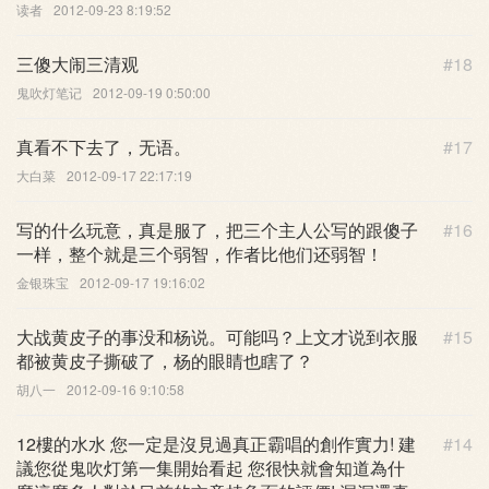
读者
2012-09-23 8:19:52
三傻大闹三清观
#18
鬼吹灯笔记
2012-09-19 0:50:00
真看不下去了，无语。
#17
大白菜
2012-09-17 22:17:19
写的什么玩意，真是服了，把三个主人公写的跟傻子
#16
一样，整个就是三个弱智，作者比他们还弱智！
金银珠宝
2012-09-17 19:16:02
大战黄皮子的事没和杨说。可能吗？上文才说到衣服
#15
都被黄皮子撕破了，杨的眼睛也瞎了？
胡八一
2012-09-16 9:10:58
12樓的水水 您一定是沒見過真正霸唱的創作實力! 建
#14
議您從鬼吹灯第一集開始看起 您很快就會知道為什