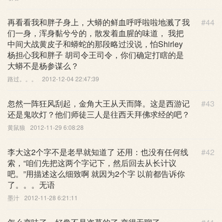
再看看我和胖子身上，大蟒的鲜血呼呼啦啦地溅了我
#44
们一身，浑身黏兮兮的，散发着血腥的味道， 我把
中间大战黄皮子和蟒蛇的那段略过没说，怕Shirley
杨担心我和胖子 胡司令王司令，你们确定打瞎的是
大蟒不是杨参谋么？
路过。。。
2012-12-04 22:47:39
忽然一阵狂风刮起，金角大王从天而降。这是西游记
#43
还是鬼吹灯？他们师徒三人是往西天拜佛求经的吧？
黄鼠狼
2012-11-29 6:08:28
李大这2个字不是老早就知道了 还用：也没有任何线
#42
索，“咱们先把这两个字记下，然后回去从长计议
吧。”用描述这么细致啊 就因为2个字 以前都告诉你
了。。。无语
墨汁
2012-11-28 6:21:11