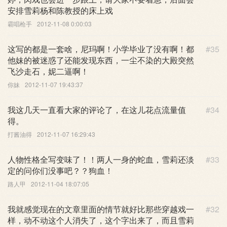
安排雪莉杨和陈教授的床上戏
霸唱枪手
2012-11-08 0:00:03
这写的都是一套啥，尼玛啊！小学毕业了没有啊！都
#35
他妹的被迷惑了还能发现东西，一尘不染的大殿突然
飞沙走石，妮二逼啊！
你妹
2012-11-07 19:43:37
我这几天一直看大家的评论了，在这儿花点流量值
#34
得。
打酱油得
2012-11-07 16:29:43
人物性格全写变味了！！两人一身的蛇血，雪莉还淡
#33
定的问你们没事吧？？狗血！
路人甲
2012-11-04 18:07:05
我就感觉现在的文章里面的情节就好比那些穿越戏一
#32
样，动不动这个人消失了，这个字出来了，而且雪莉