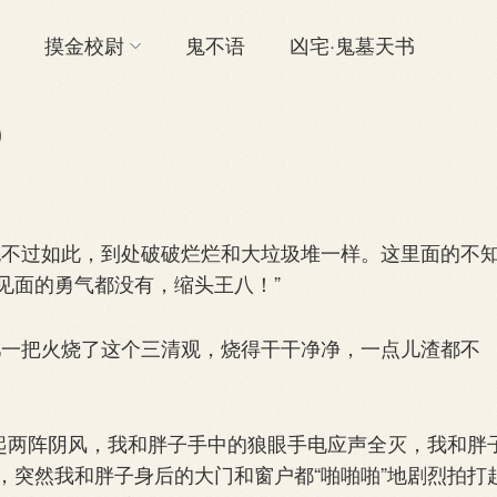
摸金校尉
鬼不语
凶宅·鬼墓天书
)
不过如此，到处破破烂烂和大垃圾堆一样。这里面的不
见面的勇气都没有，缩头王八！”
一把火烧了这个三清观，烧得干干净净，一点儿渣都不
起两阵阴风，我和胖子手中的狼眼手电应声全灭，我和胖
，突然我和胖子身后的大门和窗户都“啪啪啪”地剧烈拍打