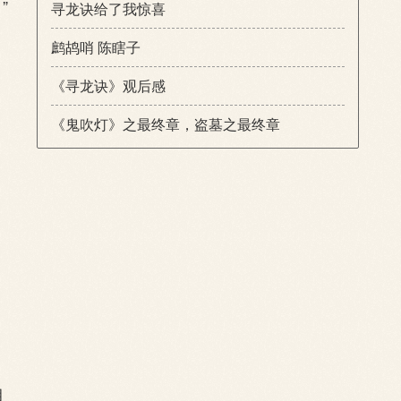
”
寻龙诀给了我惊喜
鹧鸪哨 陈瞎子
《寻龙诀》观后感
《鬼吹灯》之最终章，盗墓之最终章
咱