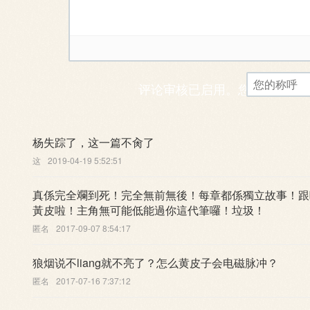
评论审核已启用。您的评论可
杨失踪了，这一篇不肏了
这
2019-04-19 5:52:51
真係完全斕到死！完全無前無後！每章都係獨立故事！跟
黃皮啦！主角無可能低能過你這代筆囉！垃圾！
匿名
2017-09-07 8:54:17
狼烟说不liang就不亮了？怎么黄皮子会电磁脉冲？
匿名
2017-07-16 7:37:12