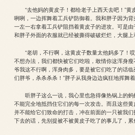
“去他妈的黄皮子！都给老子上西天去吧！”黄
咧咧，一边挥舞着工兵铲防御着。我和胖子因为背
一左一右拿着工兵铲阻挡着黄皮子的进攻。可是由
和胖子外面的衣服就已经被撕得破破烂烂，大腿上
“老胡，不行啊，这黄皮子数量太他妈多了！哎
不想办法，我们都快被它们吃啦，敢情你这浑身瘦
爷我这不行啊，浑身肉多，要是被它们吃了的话临
们胖爷，杀杀杀杀！”胖子从我身边边疯狂地挥舞
听胖子这么一说，我心里也急得像热锅上的蚂蚁
不能完全地抵挡住它们的每一次攻击。而且这些黄
并不能给它们致命的打击，冲在前面的一只被我们
下去的话，先别提被不被黄皮子吃了的事儿了，累