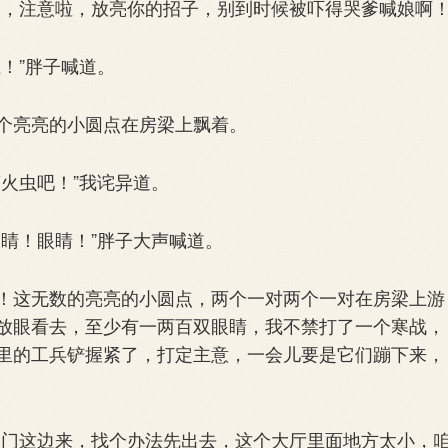
子，注意啦，放亮你的招子，别到时候被吓得哭爹喊娘啊！
！”胖子喊道。
亮亮的小圆点在房梁上飘着。
火虫吧！”我诧异道。
睛！眼睛！”胖子大声喊道。
这无数的亮亮的小圆点，两个一对两个一对在房梁上游
放眼看去，至少有一两百双眼睛，我不禁打了一个寒战，
里的工兵铲握紧了，打定主意，一会儿要是它们蹦下来，
门这边来，找个办法先出去，这个大厅里面地方太小，