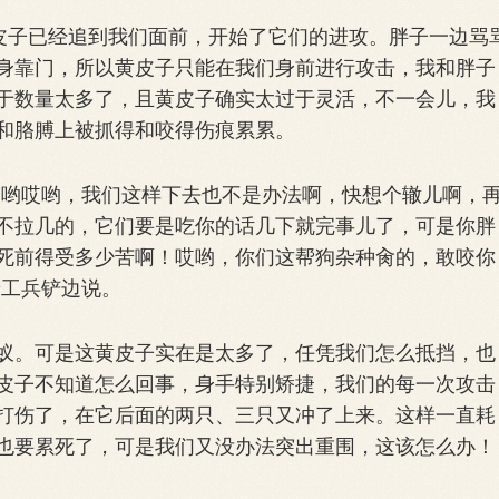
皮子已经追到我们面前，开始了它们的进攻。胖子一边骂
身靠门，所以黄皮子只能在我们身前进行攻击，我和胖子
于数量太多了，且黄皮子确实太过于灵活，不一会儿，我
和胳膊上被抓得和咬得伤痕累累。
哟哎哟，我们这样下去也不是办法啊，快想个辙儿啊，
不拉几的，它们要是吃你的话几下就完事儿了，可是你胖
死前得受多少苦啊！哎哟，你们这帮狗杂种肏的，敢咬你
着工兵铲边说。
。可是这黄皮子实在是太多了，任凭我们怎么抵挡，也
皮子不知道怎么回事，身手特别矫捷，我们的每一次攻击
打伤了，在它后面的两只、三只又冲了上来。这样一直耗
也要累死了，可是我们又没办法突出重围，这该怎么办！