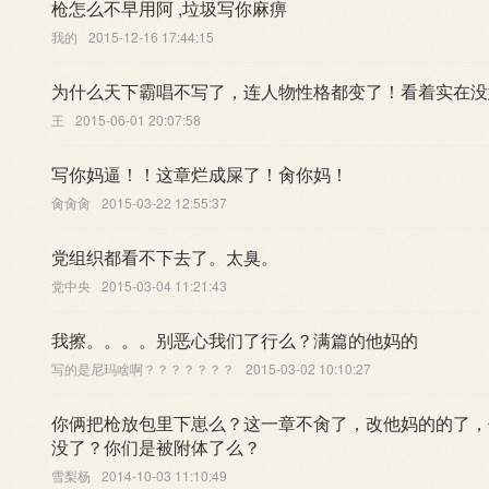
枪怎么不早用阿 ,垃圾写你麻痹
我的
2015-12-16 17:44:15
为什么天下霸唱不写了，连人物性格都变了！看着实在没
王
2015-06-01 20:07:58
写你妈逼！！这章烂成屎了！肏你妈！
肏肏肏
2015-03-22 12:55:37
党组织都看不下去了。太臭。
党中央
2015-03-04 11:21:43
我擦。。。。别恶心我们了行么？满篇的他妈的
写的是尼玛啥啊？？？？？？？
2015-03-02 10:10:27
你俩把枪放包里下崽么？这一章不肏了，改他妈的的了，
没了？你们是被附体了么？
雪梨杨
2014-10-03 11:10:49