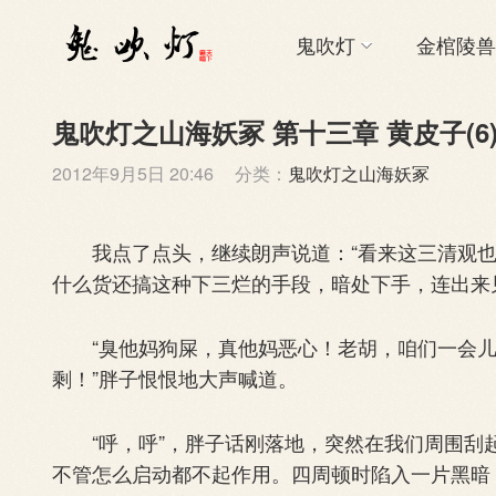
鬼吹灯
金棺陵兽
鬼吹灯之山海妖冢 第十三章 黄皮子(6
2012年9月5日 20:46
分类：
鬼吹灯之山海妖冢
我点了点头，继续朗声说道：“看来这三清观也
什么货还搞这种下三烂的手段，暗处下手，连出来
“臭他妈狗屎，真他妈恶心！老胡，咱们一会儿
剩！”胖子恨恨地大声喊道。
“呼，呼”，胖子话刚落地，突然在我们周围刮
不管怎么启动都不起作用。四周顿时陷入一片黑暗