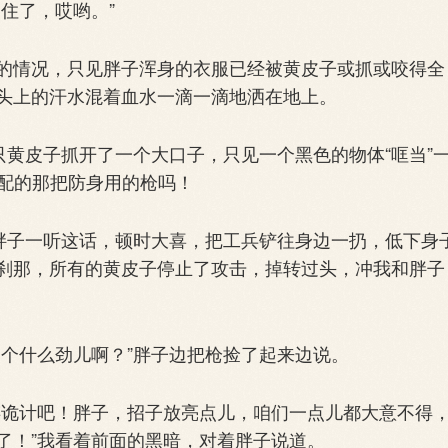
住了，哎哟。”
情况，只见胖子浑身的衣服已经被黄皮子或抓或咬得全
头上的汗水混着血水一滴一滴地洒在地上。
黄皮子抓开了一个大口子，只见一个黑色的物体“哐当”
我们配的那把防身用的枪吗！
胖子一听这话，顿时大喜，把工兵铲往身边一扔，低下身
刹那，所有的黄皮子停止了攻击，掉转过头，冲我和胖子
个什么劲儿啊？”胖子边把枪捡了起来边说。
诡计吧！胖子，招子放亮点儿，咱们一点儿都大意不得
了！”我看着前面的黑暗，对着胖子说道。