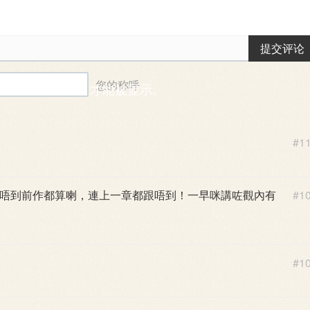
提交评论
您的称呼
能需要一段时间后才能被显示。
#1
唔到前作都算喇，連上一章都跟唔到！一早咪講咗觀內有
#1
#1