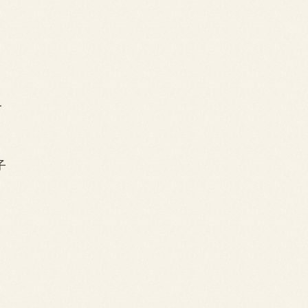
一
子
，