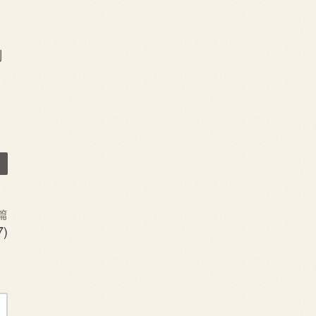
，
刚
篇
)