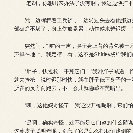
“老胡，你想出来办法了没有啊，我这边快扛不
我一边挥舞着工兵铲，一边转过头去看他那边的
部破烂不堪了，身上伤痕累累，动作越来越迟缓，
突然间，“哧”的一声，胖子身上背的背包被一只
声掉在地上。我定睛一看，这不是Shirley杨给
“胖子，快捡枪，干死它们！”我冲胖子喊道，
就去捡枪。说时迟那时快，就在胖子低下身子的一
所在的反方向跑去，不一会儿就隐藏在黑暗里。
“咦，这他妈奇怪了，我还没开枪呢啊，它们怕
“是啊，确实奇怪，这不能是它们整的什么阴谋
这黄皮子聪明着呢，别忘了它是怎么把我们迷倒的