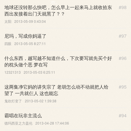
示。
地球还没转那么快吧，怎么早上一起来马上就收拾东
#98
西出发接着出门天就黑了？？
太阳
2013-05-09 0:43:04
尼玛，写成你妈逼了
#97
四眼
2013-05-05 8:27:11
什么东西，越写越不知道什么，下次要写就先买个好
#96
的枕头做个恶 梦在写
12321313
2013-05-03 6:25:11
这两集净它妈的讲失宗了 老胡怎么动不动就把人给
#95
望了 一共就仨人 这也能忘
鬼吹灯变了
2013-05-02 1:39:38
霸唱在玩非主流么
#94
德玛西亚之力盖伦
2013-04-28 17:44:06