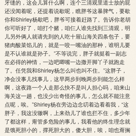
牙缝的，这会儿算什么啊，连个三清观里道士放的屁
还没闻着呢，还提着说歇呢，瞧胖爷这暴脾气，要歇
你和Shirley杨歇吧，胖爷可接着赶路了。告诉你老胡
你可听好了，咱打个赌，咱仨人谁先找到三清观，明
儿另外俩人就请先到的人吃十屉山海关四条包子，要
猪肉酸菜馅儿的，就是一咬一嘴油的那种，谁明儿要
是不认谁就是孙子。”不等说完，胖子就挺着一副志
在必得的神情，一边吧唧嘴一边撒开脚丫子就跑走
了。任凭我和Shirley杨怎么叫也叫不住。”这胖子，
净会没事儿找事儿，这早两步到晚两步到能怎么样
啊，这夜路一个人走那么快不是叫人担心吗，咱来山
海关这一趟，也没少出奇怪的事儿，怎么就不能注意
点呢，唉。”Shirley杨在旁边边念叨着边看着我，“这
胖子，我这没辙啊，上来劲儿了谁也拦不住，多少年
了都这样，甭管多危险的事儿，我看他的终生理念就
是饿死胆小的，撑死胆大的，傻大胆，唉，咱也甭搁