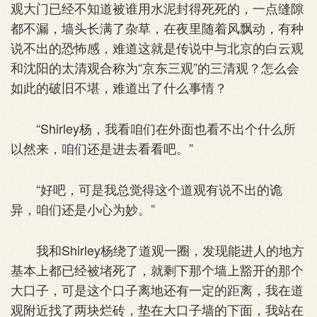
观大门已经不知道被谁用水泥封得死死的，一点缝隙
都不漏，墙头长满了杂草，在夜里随着风飘动，有种
说不出的恐怖感，难道这就是传说中与北京的白云观
和沈阳的太清观合称为“京东三观”的三清观？怎么会
如此的破旧不堪，难道出了什么事情？
“Shirley杨，我看咱们在外面也看不出个什么所
以然来，咱们还是进去看看吧。”
“好吧，可是我总觉得这个道观有说不出的诡
异，咱们还是小心为妙。”
我和Shirley杨绕了道观一圈，发现能进人的地方
基本上都已经被堵死了，就剩下那个墙上豁开的那个
大口子，可是这个口子离地还有一定的距离，我在道
观附近找了两块烂砖，垫在大口子墙的下面，我站在