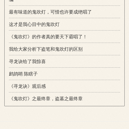
最有味道的鬼吹灯，可惜也许要成绝唱了
这才是我心目中的鬼吹灯
《鬼吹灯》的作者真的要天下霸唱了！
我给大家分析下盗笔和鬼吹灯的区别
寻龙诀给了我惊喜
鹧鸪哨 陈瞎子
《寻龙诀》观后感
《鬼吹灯》之最终章，盗墓之最终章