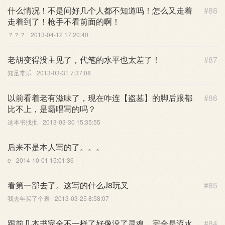
什么情况！不是问好几个人都不知道吗！怎么又走着
#88
走着到了！枪手不看前面的啊！
？？？
2013-04-12 17:20:40
老胡变得没主见了，代笔的水平也太差了！
#87
知足常乐
2013-03-31 7:37:08
以前看着老有滋味了，现在咋连【盗墓】的脚后跟都
#86
比不上，是霸唱写的吗？
这本书找批
2013-03-30 15:35:55
后来不是本人写的了。。。
e
2014-10-01 15:01:36
看第一部去了。这写的什么J8玩又
#85
我去年买了个表
2013-03-25 8:58:07
跟前几本书完全不一样了好像没了灵魂，完全是流水
#84