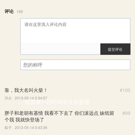
评论
168
提交评论
评论审核已启用。您的评论可
您的称呼
靠，我大名叫火柴！
#100
洋火
2013-05-14 2:34:57
能需要一段时间后才能被显
胖子和老胡有基情 我看不下去了 你们滚远点 妹纸留
#99
个我 我就快登场了
粽子
2013-05-14 0:43:36