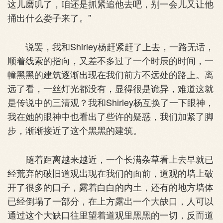
这儿磨叽了，咱还是抓紧追他去吧，别一会儿又让他
捅出什么娄子来了。”
说罢，我和Shirley杨赶紧赶了上去，一路无话，
顺着线索的指向，又差不多过了一个时辰的时间，一
幢黑黑的建筑逐渐出现在我们前方不远处的路上。离
远了看，一丝灯光都没有，显得很是诡异，难道这就
是传说中的三清观？我和Shirley杨互换了一下眼神，
我在她的眼神中也看出了些许的疑惑，我们加紧了脚
步，渐渐接近了这个黑黑的建筑。
随着距离越来越近，一个长满杂草看上去早就已
经荒弃的破旧道观出现在我们的面前，道观的墙上破
开了很多的口子，露着白白的内土，还有的地方墙体
已经倒塌了一部分，在上方露出一个大缺口，人可以
通过这个大缺口往里望着道观里黑黑的一切，反而道