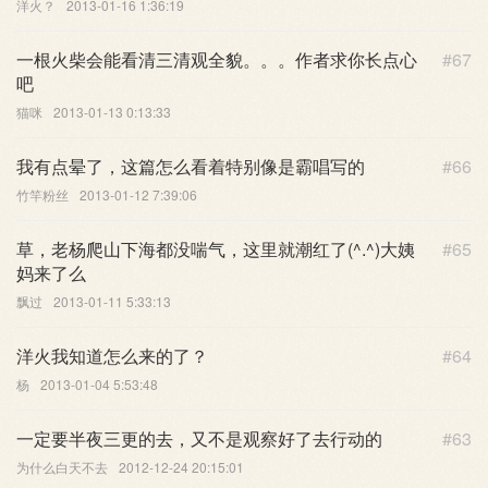
洋火？
2013-01-16 1:36:19
一根火柴会能看清三清观全貌。。。作者求你长点心
#67
吧
猫咪
2013-01-13 0:13:33
我有点晕了，这篇怎么看着特别像是霸唱写的
#66
竹竿粉丝
2013-01-12 7:39:06
草，老杨爬山下海都没喘气，这里就潮红了(^.^)大姨
#65
妈来了么
飘过
2013-01-11 5:33:13
洋火我知道怎么来的了？
#64
杨
2013-01-04 5:53:48
一定要半夜三更的去，又不是观察好了去行动的
#63
为什么白天不去
2012-12-24 20:15:01