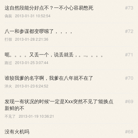
这自然段能分好点不？一不小心容易憋死
#73
偽裝
2013-01-31 10:52:54
八一和参谋都变啰嗦了，，，，
#72
打假
2013-01-28 2:21:36
呃。。。。又丢一个，说丢就丢，。..。。。。
#71
路过
2013-01-25 3:07:44
谁较我爹的名字啊，我爹在八年就不在了
#70
洋火
2013-01-23 6:24:52
发现一有状况的时候'一定是Xxx突然不见了'能换点
#69
新鲜的不
不见了
2013-01-19 10:36:21
没有火机吗
#68