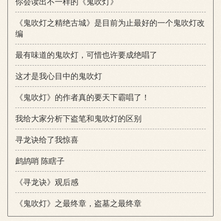
你会读出不一样的《鬼吹灯》
《鬼吹灯之精绝古城》是目前为止最好的一个鬼吹灯改
编
最有味道的鬼吹灯，可惜也许要成绝唱了
这才是我心目中的鬼吹灯
《鬼吹灯》的作者真的要天下霸唱了！
我给大家分析下盗笔和鬼吹灯的区别
寻龙诀给了我惊喜
鹧鸪哨 陈瞎子
《寻龙诀》观后感
《鬼吹灯》之最终章，盗墓之最终章