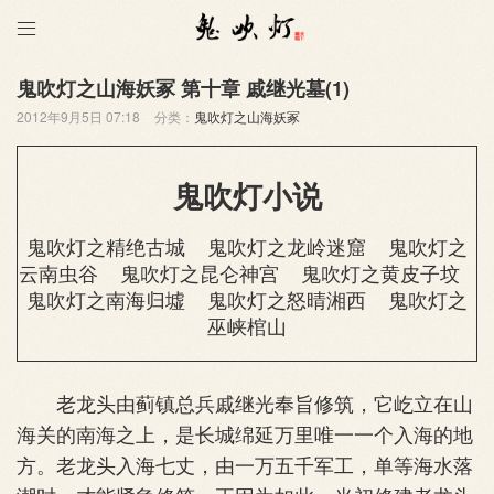

鬼吹灯之山海妖冢 第十章 戚继光墓(1)
2012年9月5日 07:18
分类：
鬼吹灯之山海妖冢
鬼吹灯小说
鬼吹灯之精绝古城
鬼吹灯之龙岭迷窟
鬼吹灯之
云南虫谷
鬼吹灯之昆仑神宫
鬼吹灯之黄皮子坟
鬼吹灯之南海归墟
鬼吹灯之怒晴湘西
鬼吹灯之
巫峡棺山
老龙头由蓟镇总兵戚继光奉旨修筑，它屹立在山
海关的南海之上，是长城绵延万里唯一一个入海的地
方。老龙头入海七丈，由一万五千军工，单等海水落