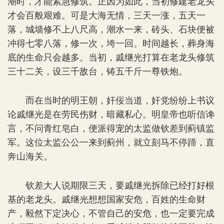
潮时，才能紧急修筑。正因为如此，当初修建老龙头
才会百般艰难。可是大海无情，三天一涨，五天一
落，城墙修不上八尺高，潮水一来，砖头、石块便被
冲得七零八落，修一次，垮一回。时间越长，葬身海
底的生命只会越多。当初，戚继光打算在老龙头修筑
三十二关，设三千敌台，铸五千斤一尊铁炮。
而在当时的明王朝，奸佞当道，奸党纷纷上书议
论戚继光是在劳民伤财，暗藏私心。明皇帝也听信谗
言，不问青红皂白，便派得宠的太监做钦差到蓟镇监
军。这位太监公公一来到蓟州，就立刻马不停蹄，直
奔山海关。
钦差大人说期限三天，要戚继光拆除已经打好根
基的老龙头。戚继光想想国家安危，百姓的生命财
产，毅然下定决心，不管自己的安危，也一定要完成