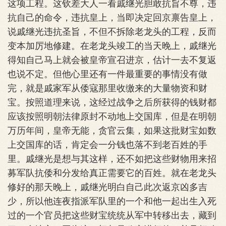
这项工程。这钦差大人一看戚继光胆敢抗旨不尊，违
抗自己的命令，违抗皇上，当即决定回京禀告皇上，
说戚继光违抗圣旨，不但不拆除老龙头的工程，反而
变本加厉地修建。在老龙头竣工的当天晚上，戚继光
得知自己马上就会被皇帝宣召进京，估计一去不复返
也说不定。但他心里还有一件最重要的事情没有做
完，就是戚家军从倭寇那里收缴来的大量物资和财
宝。按照道理来说，这经过战争之后所获得的钱财都
应该按照明朝法律原封不动地上交国库，但是在明朝
万历年间，皇帝无能，贪官云集，如果这批财宝如数
上交国库的话，肯定会一分钱也落不到老百姓的手
里。戚继光是想与其这样，还不如把这些财物用来招
募军队抗倭和分发给真正需要它的百姓。就在老龙头
修好的那天晚上，戚继光明白自己此次返京凶多吉
少，所以他连夜指派军队里的一个和他一起出生入死
过的一个官员把这些财宝统统从军中转移出去，藏到