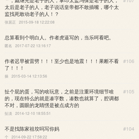
艹，戚继光是老子的人，掌印太监冯保是老子的人，
#107
太后是老子的人，老子说话皇帝都不敢插嘴，哪个太
监找死敢动老子的人！？
张居正
2015-09-18 12:22:08
总算看到个明白人。作者虎逼写的，当乐呵看吧。
匿名
2017-07-22 13:16:17
作者迟早被雷劈！！！至少也是地震！！！果断不看
#106
了！！！
操
2015-03-14 12:13:56
扯个屁的蛋，写的啥玩意，之前是注重环境细节啥
#105
的，现在特么的就是凑字数，凑数也就算了，腔调都
不对，圆眼的龙睛愣是被点成方的
扯淡
2014-12-10 18:55:51
不是找陈家祖坟吗写你妈
#104
个
2014-09-22 17:58:22