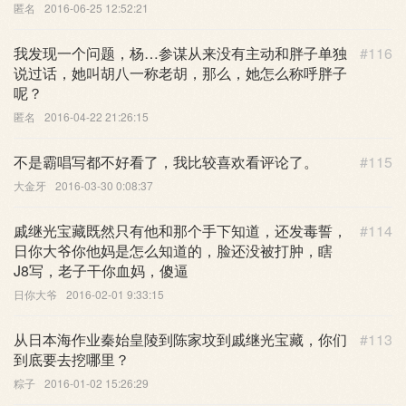
匿名
2016-06-25 12:52:21
我发现一个问题，杨…参谋从来没有主动和胖子单独
#116
说过话，她叫胡八一称老胡，那么，她怎么称呼胖子
呢？
匿名
2016-04-22 21:26:15
不是霸唱写都不好看了，我比较喜欢看评论了。
#115
大金牙
2016-03-30 0:08:37
戚继光宝藏既然只有他和那个手下知道，还发毒誓，
#114
日你大爷你他妈是怎么知道的，脸还没被打肿，瞎
J8写，老子干你血妈，傻逼
日你大爷
2016-02-01 9:33:15
从日本海作业秦始皇陵到陈家坟到戚继光宝藏，你们
#113
到底要去挖哪里？
粽子
2016-01-02 15:26:29