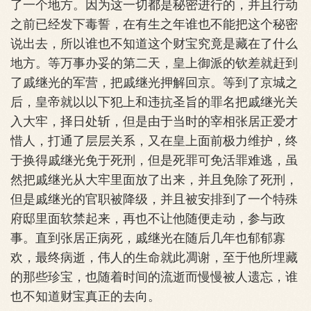
了一个地方。因为这一切都是秘密进行的，并且行动
之前已经发下毒誓，在有生之年谁也不能把这个秘密
说出去，所以谁也不知道这个财宝究竟是藏在了什么
地方。等万事办妥的第二天，皇上御派的钦差就赶到
了戚继光的军营，把戚继光押解回京。等到了京城之
后，皇帝就以以下犯上和违抗圣旨的罪名把戚继光关
入大牢，择日处斩，但是由于当时的宰相张居正爱才
惜人，打通了层层关系，又在皇上面前极力维护，终
于换得戚继光免于死刑，但是死罪可免活罪难逃，虽
然把戚继光从大牢里面放了出来，并且免除了死刑，
但是戚继光的官职被降级，并且被安排到了一个特殊
府邸里面软禁起来，再也不让他随便走动，参与政
事。直到张居正病死，戚继光在随后几年也郁郁寡
欢，最终病逝，伟人的生命就此凋谢，至于他所埋藏
的那些珍宝，也随着时间的流逝而慢慢被人遗忘，谁
也不知道财宝真正的去向。