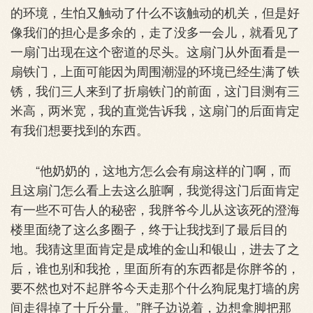
的环境，生怕又触动了什么不该触动的机关，但是好
像我们的担心是多余的，走了没多一会儿，就看见了
一扇门出现在这个密道的尽头。这扇门从外面看是一
扇铁门，上面可能因为周围潮湿的环境已经生满了铁
锈，我们三人来到了折扇铁门的前面，这门目测有三
米高，两米宽，我的直觉告诉我，这扇门的后面肯定
有我们想要找到的东西。
“他奶奶的，这地方怎么会有扇这样的门啊，而
且这扇门怎么看上去这么脏啊，我觉得这门后面肯定
有一些不可告人的秘密，我胖爷今儿从这该死的澄海
楼里面绕了这么多圈子，终于让我找到了最后目的
地。我猜这里面肯定是成堆的金山和银山，进去了之
后，谁也别和我抢，里面所有的东西都是你胖爷的，
要不然也对不起胖爷今天走那个什么狗屁鬼打墙的房
间走得掉了十斤分量。”胖子边说着，边想拿脚把那