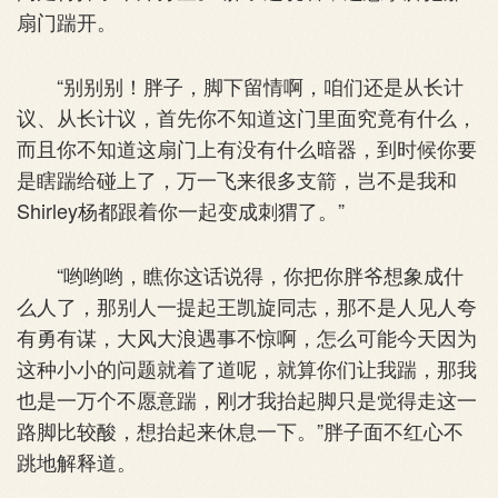
扇门踹开。
“别别别！胖子，脚下留情啊，咱们还是从长计
议、从长计议，首先你不知道这门里面究竟有什么，
而且你不知道这扇门上有没有什么暗器，到时候你要
是瞎踹给碰上了，万一飞来很多支箭，岂不是我和
Shirley杨都跟着你一起变成刺猬了。”
“哟哟哟，瞧你这话说得，你把你胖爷想象成什
么人了，那别人一提起王凯旋同志，那不是人见人夸
有勇有谋，大风大浪遇事不惊啊，怎么可能今天因为
这种小小的问题就着了道呢，就算你们让我踹，那我
也是一万个不愿意踹，刚才我抬起脚只是觉得走这一
路脚比较酸，想抬起来休息一下。”胖子面不红心不
跳地解释道。