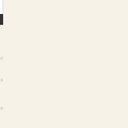
50
49
48