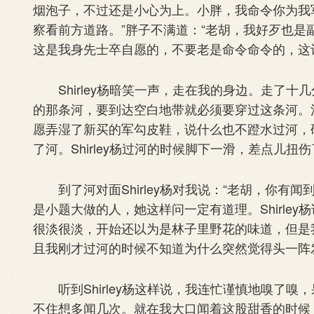
烟泡子，不过还是小心为上。小胖，我命令你为我
察看前方道路。”胖子不满道：“老胡，我好歹也
这是我身先士卒自愿的，不要老是命令命令的，这
Shirley杨暗笑一声，走在我的身边。走了十
的那条河，要到达空白地带就必须要穿过这条河。
愿弄湿了新买的军勾皮鞋，说什么也不蹬水过河，
了河。Shirley杨过河的时候脚下一滑，差点儿
到了河对面Shirley杨对我说：“老胡，你有闻到
是小题大做的人，她这样问一定有道理。Shirle
很淡很淡，开始还以为是林子里野花的味道，但是
且我刚才过河的时候不知道为什么突然觉得头一阵
听到Shirley杨这样说，我连忙谨慎地嗅了嗅
不住想多闻几次。就在我大口闻着这股甜香的时候