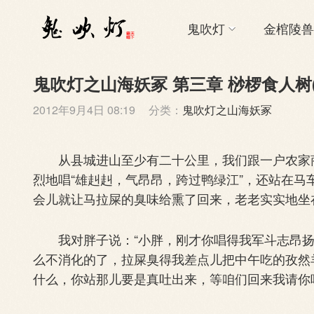
鬼吹灯
金棺陵兽
鬼吹灯之山海妖冢 第三章 桫椤食人树(
2012年9月4日 08:19
分类：
鬼吹灯之山海妖冢
从县城进山至少有二十公里，我们跟一户农家商
烈地唱“雄赳赳，气昂昂，跨过鸭绿江”，还站在
会儿就让马拉屎的臭味给熏了回来，老老实实地坐
我对胖子说：“小胖，刚才你唱得我军斗志昂扬，
么不消化的了，拉屎臭得我差点儿把中午吃的孜然
什么，你站那儿要是真吐出来，等咱们回来我请你吃