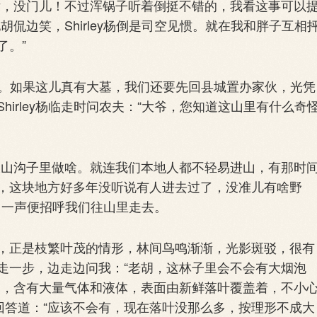
，没门儿！不过浑锅子听着倒挺不错的，我看这事可以
侃边笑，Shirley杨倒是司空见惯。就在我和胖子互相
了。”
来。如果这儿真有大墓，我们还要先回县城置办家伙，光凭
irley杨临走时问农夫：“大爷，您知道这山里有什么奇
山沟子里做啥。就连我们本地人都不轻易进山，有那时
，这块地方好多年没听说有人进去过了，没准儿有啥野
应了一声便招呼我们往山里走去。
正是枝繁叶茂的情形，林间鸟鸣渐渐，光影斑驳，很有
走一步，边走边问我：“老胡，这林子里会不会有大烟泡
的，含有大量气体和液体，表面由新鲜落叶覆盖着，不小
回答道：“应该不会有，现在落叶没那么多，按理形不成大