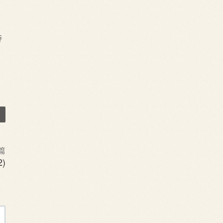
特
篇
)