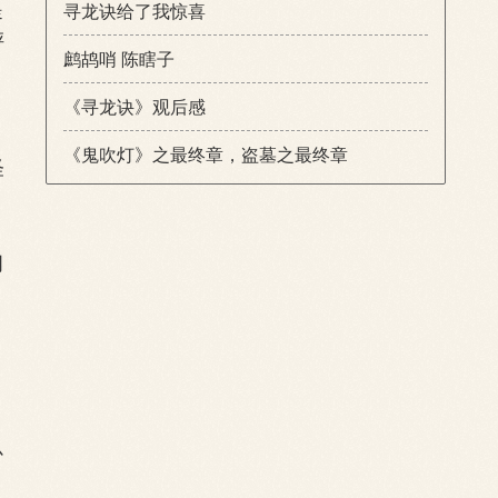
提
寻龙诀给了我惊喜
抨
鹧鸪哨 陈瞎子
《寻龙诀》观后感
《鬼吹灯》之最终章，盗墓之最终章
怪
间
心