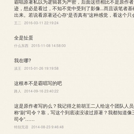
霸唱原著私以为逻辑甚为严密，后面这些相比不是原作者
迹，想必是看过，不知不觉中受到了影像...而且该笔者基础
出来。若说看原著还心存“是否真有”这种感觉，看这个只会有
王二
2016-03-11 22:19:24
全是扯蛋
什么东西
2015-11-08 14:58:00
我在哪?
滇王
2015-01-26 19:19:58
这根本不是霸唱写的吧
路人
2014-09-16 23:40:22
这是原作者写的么？我记得之前胡王二人给这个团队人员
称“副”司令？靠，写这个到底读没读过原著？我都知道像
司令”……
特别无语
2014-08-23 9:46:48