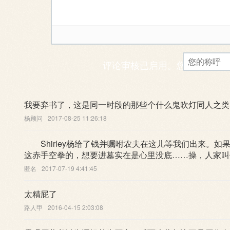
评论审核已启用。您的评论可
我要弃书了，这是同一时段的那些个什么鬼吹灯同人之类
杨顾问
2017-08-25 11:26:18
Shirley杨给了钱并嘱咐农夫在这儿等我们出来。如
这赤手空拳的，想要进墓实在是心里没底……操，人家叫
匿名
2017-07-19 4:41:45
太精屁了
路人甲
2016-04-15 2:03:08