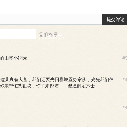
提交评论
您的称呼
能需要一段时间后才能被显示。
的山寨小说ba
#
果这儿真有大墓，我们还要先回县城置办家伙，光凭我们仨
#
你来帮忙找祖坟，你丫来挖坟……傻逼御定六壬
#