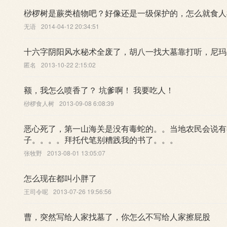
桫椤树是蕨类植物吧？好像还是一级保护的，怎么就食人
无语
2014-04-12 20:34:51
十六字阴阳风水秘术全废了，胡八一找大墓靠打听，尼玛
匿名
2013-10-22 2:15:02
额，我怎么喷香了？ 坑爹啊！ 我要吃人！
桫椤食人树
2013-09-08 6:08:39
恶心死了，第一山海关是没有毒蛇的。。当地农民会说有
子。。。。拜托代笔别糟践我的书了。。。
张牧野
2013-08-01 13:05:07
怎么现在都叫小胖了
王司令呢
2013-07-26 19:56:56
曹，突然写给人家找墓了，你怎么不写给人家擦屁股