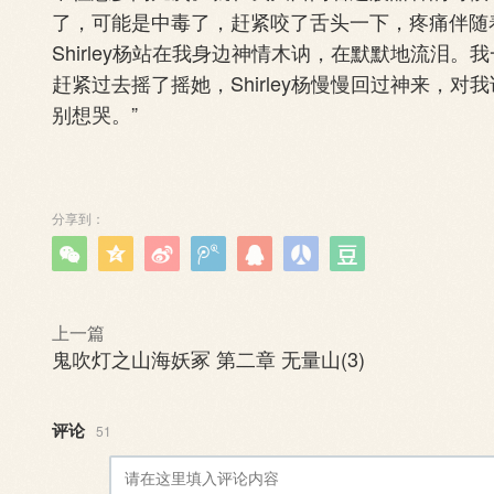
了，可能是中毒了，赶紧咬了舌头一下，疼痛伴随
Shirley杨站在我身边神情木讷，在默默地流泪
赶紧过去摇了摇她，Shirley杨慢慢回过神来，
别想哭。”
分享到：







上一篇
鬼吹灯之山海妖冢 第二章 无量山(3)
评论
51