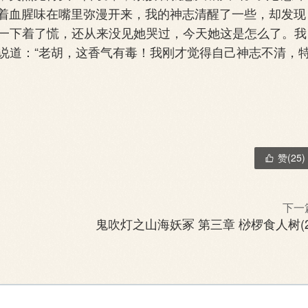
着血腥味在嘴里弥漫开来，我的神志清醒了一些，却发现
。我一下着了慌，还从来没见她哭过，今天她这是怎么了。我
对我说道：“老胡，这香气有毒！我刚才觉得自己神志不清，
赞(
25
)

下一
鬼吹灯之山海妖冢 第三章 桫椤食人树(2