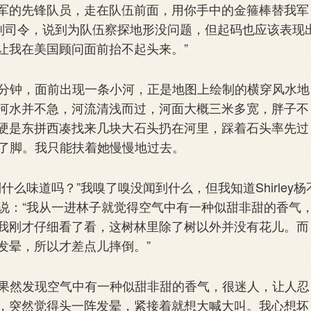
军的先锋队员，走在队伍前面，用你手中的金箍棒替我军
是副司令，说到为队伍察探地形没问题，但起码也应该表现
让我在美国顾问面前抬不起头来。”
几分钟，面前出现一条小河，正是地图上绘制的横穿风水地
河水并不急，河流清浅而过，河面大概三米多宽，胖子不
硬是东拼西凑找来几块大石头扔在河里，踩着石头率先过
扭伤了脚。我只能扶着她慢慢地过去。
什么味道吗？”我嗅了嗅没闻到什么，但我知道Shirley杨
y杨说：“我从一进林子就觉得空气中有一种似甜非甜的香气
我刚才仔细看了看，这树林里除了树以外并没有花儿。而
发晕，所以才差点儿摔倒。”
，果然发现空气中有一种似甜非甜的香气，很迷人，让人忍
，突然觉得头一阵发晕，紧接着就想大喊大叫。我心想坏