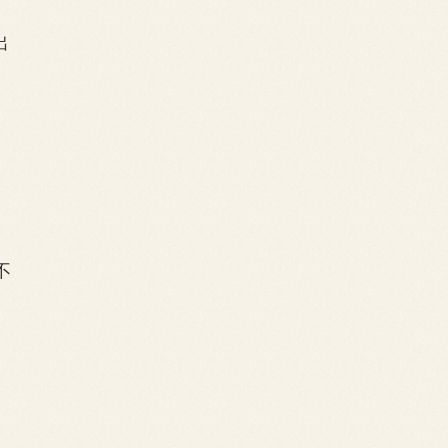
出
不
，