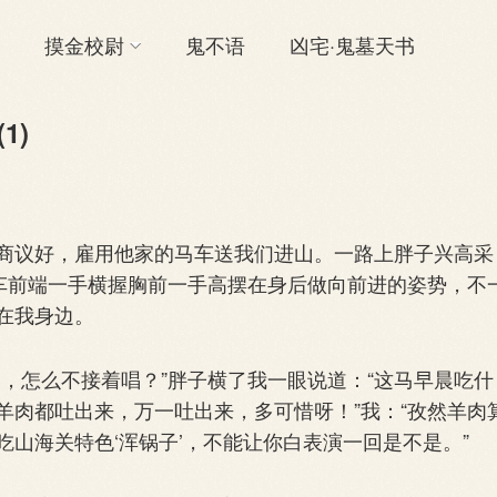
摸金校尉
鬼不语
凶宅·鬼墓天书
1)
议好，雇用他家的马车送我们进山。一路上胖子兴高采
马车前端一手横握胸前一手高摆在身后做向前进的姿势，不
在我身边。
怎么不接着唱？”胖子横了我一眼说道：“这马早晨吃什
羊肉都吐出来，万一吐出来，多可惜呀！”我：“孜然羊肉
山海关特色‘浑锅子’，不能让你白表演一回是不是。”