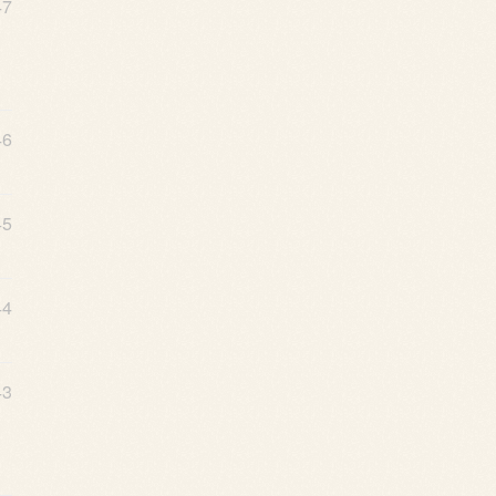
47
46
45
44
43