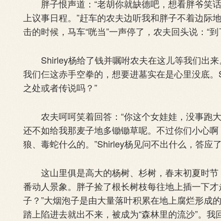
胖子恨声道：“老胡你就缺德吧，想看胖爷笑话
上议事日程。”赶车的农夫边听我和胖子不着边际地胡
击的时候，马车“咣当”一声停了，农夫回头说：“到
Shirley杨给了钱并嘱咐农夫在这儿等我们出
我们仨这赤手空拳的，想要进墓实在是心里没底。Sh
之处或者传说吗？”
农夫呵呵笑着回答：“你这个女娃娃，没事跑大
还不如给我那麦子地多锄锄草呢。不过你们小心啊
狼、毒蛇什么的。”Shirley杨见问不出什么，答
这山里俱是高大的杨树、杉树，春末初夏时节，
番动人景象。胖子捡了根长树枝每往地上插一下才
子？”大烟泡子是由大量落叶积累在地上腐烂形成
踏上陷进去就出不来，被成为“森林里的流沙”。我