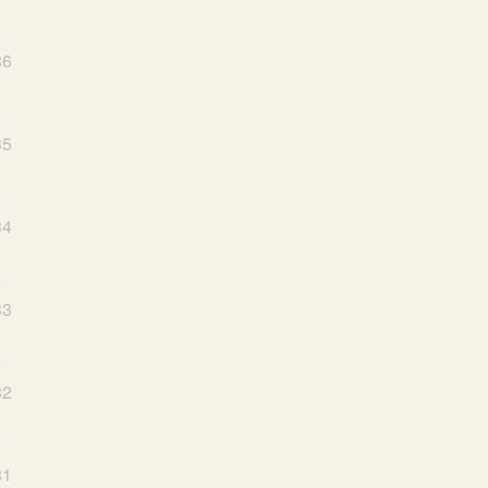
36
35
34
33
32
31