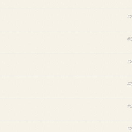
#
#
#
#
#
#