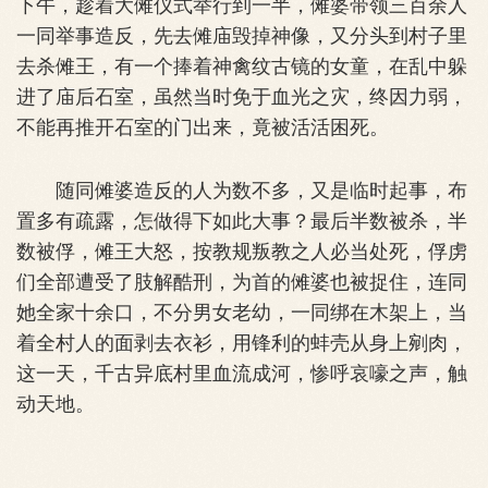
下午，趁着大傩仪式举行到一半，傩婆带领三百余人
一同举事造反，先去傩庙毁掉神像，又分头到村子里
去杀傩王，有一个捧着神禽纹古镜的女童，在乱中躲
进了庙后石室，虽然当时免于血光之灾，终因力弱，
不能再推开石室的门出来，竟被活活困死。
随同傩婆造反的人为数不多，又是临时起事，布
置多有疏露，怎做得下如此大事？最后半数被杀，半
数被俘，傩王大怒，按教规叛教之人必当处死，俘虏
们全部遭受了肢解酷刑，为首的傩婆也被捉住，连同
她全家十余口，不分男女老幼，一同绑在木架上，当
着全村人的面剥去衣衫，用锋利的蚌壳从身上剜肉，
这一天，千古异底村里血流成河，惨呼哀嚎之声，触
动天地。