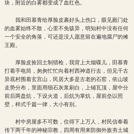
块，附近的白雾都变成了血红色。
我和田慕青给厚脸皮裹好头上伤口，眼见殿门处
的血雾始终不散，心里不免骇异，明知村中没有任何
一个安全的角落，可还是没人愿意留在遍地腐尸的傩
王殿。
厚脸皮捡回土制猎枪，我背上大烟碟儿，田慕青
打着手电筒，匆匆忙忙向着村西神道行去，但见千古
异底村围着玄宫山，民居大多是古老的石窑，依山坡
走势分布，里面用细石灰浆刷白，上铺瓦顶，屋中分
前后两盘炕，下设火道，后炕为掌炕，屋前垒以照
壁，样式千篇一律，大小有别。
村中房屋多不可数，住得下上万人，村民信奉着
传下两千年的神秘宗教，四周有用来防御外敌夯土城