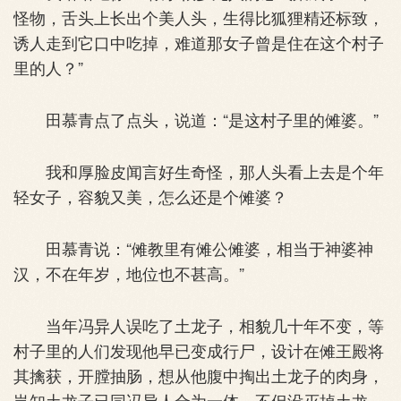
怪物，舌头上长出个美人头，生得比狐狸精还标致，
诱人走到它口中吃掉，难道那女子曾是住在这个村子
里的人？”
田慕青点了点头，说道：“是这村子里的傩婆。”
我和厚脸皮闻言好生奇怪，那人头看上去是个年
轻女子，容貌又美，怎么还是个傩婆？
田慕青说：“傩教里有傩公傩婆，相当于神婆神
汉，不在年岁，地位也不甚高。”
当年冯异人误吃了土龙子，相貌几十年不变，等
村子里的人们发现他早已变成行尸，设计在傩王殿将
其擒获，开膛抽肠，想从他腹中掏出土龙子的肉身，
岂知土龙子已同冯异人合为一体，不但没灭掉土龙