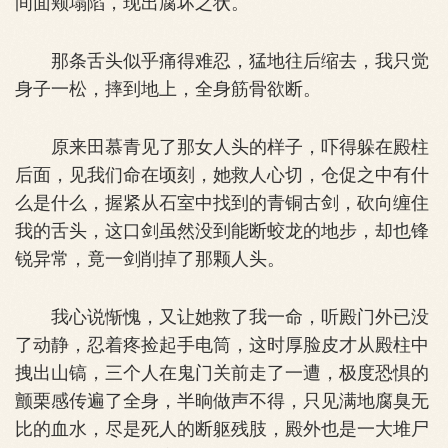
间面颊塌陷，现出腐坏之状。
那条舌头似乎痛得难忍，猛地往后缩去，我只觉
身子一松，摔到地上，全身筋骨欲断。
原来田慕青见了那女人头的样子，吓得躲在殿柱
后面，见我们命在顷刻，她救人心切，仓促之中有什
么是什么，握紧从石室中找到的青铜古剑，砍向缠住
我的舌头，这口剑虽然没到能断蛟龙的地步，却也锋
锐异常，竟一剑削掉了那颗人头。
我心说惭愧，又让她救了我一命，听殿门外已没
了动静，忍着疼捡起手电筒，这时厚脸皮才从殿柱中
拽出山镐，三个人在鬼门关前走了一遭，极度恐惧的
颤栗感传遍了全身，半晌做声不得，只见满地腐臭无
比的血水，尽是死人的断躯残肢，殿外也是一大堆尸