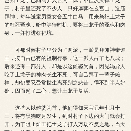
子，村子里还死了不少人，只好厚葬在玄宫山，造庙
拜神，每年送童男童女合五牛白马，用来祭祀土龙子
的枉死冤魂，暗中等待时机，要将土龙子的冤魂和肉
身，一并打进祭祀坑。
可那时候村子里分为了两派，一派是拜傩神奉傩
王，按自古已有的祖制行事，这一派人占了七八成；
后来还有一部分人，却是以这傩婆为首，因见冯异人
吃了土龙子的神肉长生不死，可自己拜了一辈子傩
神，却仍要忍受常世生离死别之悲苦，得不到半点好
处，因而起了二心，想让土龙子复活。
这些人以傩婆为首，他们得知天宝元年七月十
三，将有黑狗吃月发生，到时村子下边的大门就会打
开，为了阻止傩王把土龙子打入万劫不复之地，当天