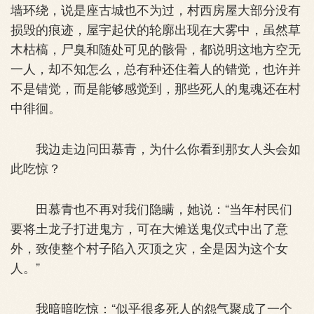
墙环绕，说是座古城也不为过，村西房屋大部分没有
损毁的痕迹，屋宇起伏的轮廓出现在大雾中，虽然草
木枯槁，尸臭和随处可见的骸骨，都说明这地方空无
一人，却不知怎么，总有种还住着人的错觉，也许并
不是错觉，而是能够感觉到，那些死人的鬼魂还在村
中徘徊。
我边走边问田慕青，为什么你看到那女人头会如
此吃惊？
田慕青也不再对我们隐瞒，她说：“当年村民们
要将土龙子打进鬼方，可在大傩送鬼仪式中出了意
外，致使整个村子陷入灭顶之灾，全是因为这个女
人。”
我暗暗吃惊：“似乎很多死人的怨气聚成了一个