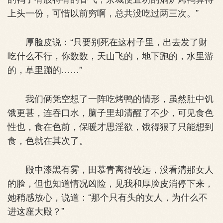
上头一份，可惜以前穷啊，总共没吃过两三次。”
厚脸皮说：“只要别死在这村子里，出去发了财
吃什么不行，你数数，天山飞的，地下跑的，水里游
的，草里蹦的……”
我们俩凭空想了一阵吃烤鸭的情形，虽然肚中饥
饿更甚，连吞口水，脑子里却清醒了不少，可见食色
性也，食在色前，保暖才思淫欲，饿得狠了只能想到
食，色就在其次了。
殿中漆黑有雾，田慕青离得较远，没看清那女人
的脸，但也知道情况凶险，见我和厚脸皮消停下来，
她稍感放心，说道：“那个只有头的女人，为什么不
进这座大殿？”