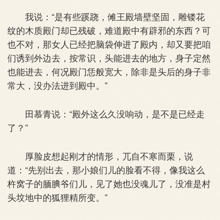
我说：“是有些蹊跷，傩王殿墙壁坚固，雕镂花
纹的木质殿门却已残破，难道殿中有辟邪的东西？可
也不对，那女人已经把脑袋伸进了殿内，却又要把咱
们诱到外边去，按常识，头能进去的地方，身子定然
也能进去，何况殿门恁般宽大，除非是头后的身子非
常大，没办法进到殿中。”
田慕青说：“殿外这么久没响动，是不是已经走
了？”
厚脸皮想起刚才的情形，兀自不寒而栗，说
道：“先别出去，那小娘们儿的脸看不得，像我这么
杵窝子的腼腆爷们儿，见了她也没魂儿了，没准是村
头坟地中的狐狸精所变。”