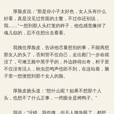
厚脸皮说：“那是你小子太好色，女人头有什么
好看，真是没见过世面的土鳖，不过你还别说，
我……”一想到那人头灯笼的样子，他也感觉像掉了
魂儿似的，忍不住想出去看看。
我拽住厚脸皮，告诉他尽量想别的事，不能再想
那女人的头了，否则管不住自己，走出殿门一步命就
没了，可傩王殿中黑乎乎的，外边静得出奇，村子里
不仅没有活人，秋虫悲鸣声也听不到，在这站着，脑
子里一想便想到那个女人的脸。
厚脸皮挠头道：“想什么呢？如果不想那个人
头，也想不了什么正事，一闭眼全是烤鸭子。”
我说：“没错，我也饿，但凡人饿急眼了，都想