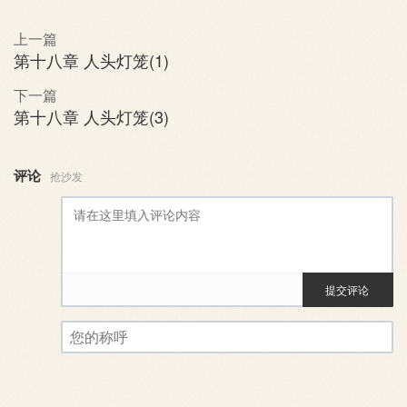
上一篇
第十八章 人头灯笼(1)
下一篇
第十八章 人头灯笼(3)
评论
抢沙发
提交评论
评论审核已启用。您的评论可
您的称呼