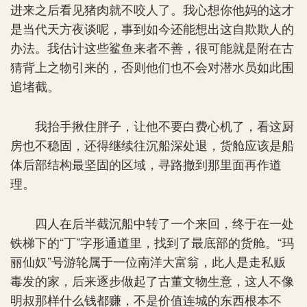
进来之后看见猪肉就不咬人了。我心想你他妈的这才
是当代天方夜谈呢，事到如今还能想出这自欺欺人的
办法。我估计这些鲨鱼来者不善，很可能就是附在古
猜背上之物引来的，否则他们也不会对潜水员如此围
追堵截。
我抬手揪住胖子，让他不要白费心机了，看这厨
房也不稳固，还得继续往沉船深处退，货舱应该是船
体后部结构最坚固的区域，寻路撤到那里面再作道
理。
四人在后半截沉船中转了一个来回，终于在一处
铁梯下的“丁”字形通道里，找到了最底部的货舱。“玛
丽仙奴”号游轮属于一位南洋大富翁，此人是走私贩
毒发的家，后来逐步做起了古董文物生意，这人不像
明叔那样什么钱都赚，不是价值连城的东西根本不