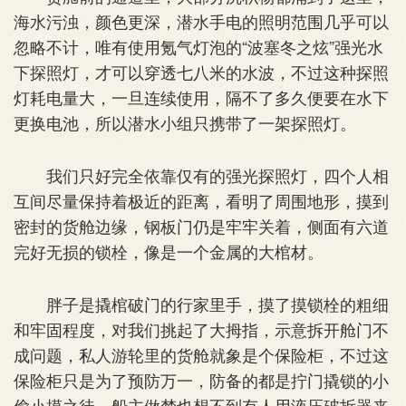
海水污浊，颜色更深，潜水手电的照明范围几乎可以
忽略不计，唯有使用氪气灯泡的“波塞冬之炫”强光水
下探照灯，才可以穿透七八米的水波，不过这种探照
灯耗电量大，一旦连续使用，隔不了多久便要在水下
更换电池，所以潜水小组只携带了一架探照灯。
我们只好完全依靠仅有的强光探照灯，四个人相
互间尽量保持着极近的距离，看明了周围地形，摸到
密封的货舱边缘，钢板门仍是牢牢关着，侧面有六道
完好无损的锁栓，像是一个金属的大棺材。
胖子是撬棺破门的行家里手，摸了摸锁栓的粗细
和牢固程度，对我们挑起了大拇指，示意拆开舱门不
成问题，私人游轮里的货舱就象是个保险柜，不过这
保险柜只是为了预防万一，防备的都是拧门撬锁的小
偷小摸之徒，船主做梦也想不到有人用液压破拆器来