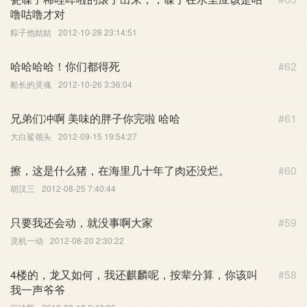
噜咕噜才对
粽子他姑姑
2012-10-28 23:14:51
哈哈哈哈！你们都得死
#62
船长的灵魂
2012-10-26 3:36:04
兄弟们冲啊 美味的胖子你完啦 哈哈
#61
大白鲨领头
2012-09-15 19:54:27
擦，这是什么猪，在海里几十年了肉还没烂。
#60
胡汉三
2012-08-25 7:40:44
只要我还会动，就没事啊大家
#59
灵机一动
2012-08-20 2:30:22
4楼的，龙又如何，我还麒麟呢，按辈分算，你该叫
#58
我一声爷爷