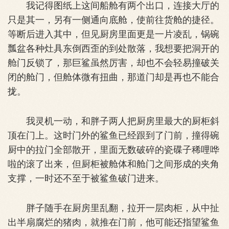
我记得图纸上这间船舱有两个出口，连接大厅的
只是其一，另有一侧通向底舱，使前往货舱的捷径。
等断后进入其中，但见厨房里面更是一片凌乱，锅碗
瓢盆各种灶具东倒西歪的到处散落，我想要把洞开的
舱门反锁了，那巨鲨虽然厉害，却也不会轻易撞破关
闭的舱门，但舱体微有扭曲，那道门却是再也不能合
拢。
我灵机一动，和胖子两人把厨房里最大的厨柜斜
顶在门上。这时门外的鲨鱼已经跟到了门前，撞得碗
厨中的拉门全部散开，里面无数破碎的瓷碟子稀哩哗
啦的滚了出来，但厨柜被舱体和舱门之间形成的夹角
支撑，一时还不至于被鲨鱼破门进来。
胖子随手在厨房里乱翻，拉开一层肉柜，从中扯
出半扇腐烂的猪肉，就推在门前，他可能还指望鲨鱼