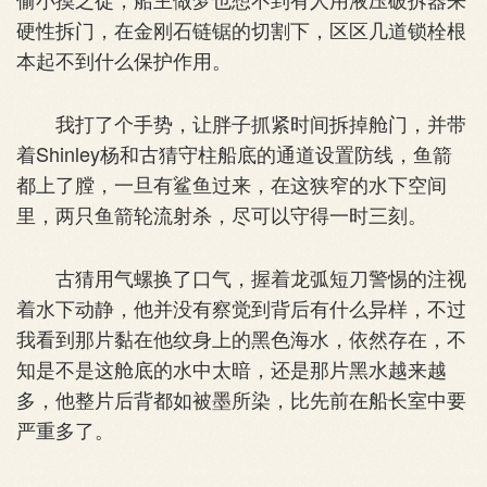
硬性拆门，在金刚石链锯的切割下，区区几道锁栓根
本起不到什么保护作用。
我打了个手势，让胖子抓紧时间拆掉舱门，并带
着Shinley杨和古猜守柱船底的通道设置防线，鱼箭
都上了膛，一旦有鲨鱼过来，在这狭窄的水下空间
里，两只鱼箭轮流射杀，尽可以守得一时三刻。
古猜用气螺换了口气，握着龙弧短刀警惕的注视
着水下动静，他并没有察觉到背后有什么异样，不过
我看到那片黏在他纹身上的黑色海水，依然存在，不
知是不是这舱底的水中太暗，还是那片黑水越来越
多，他整片后背都如被墨所染，比先前在船长室中要
严重多了。