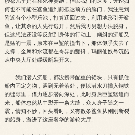
秒都几乎是在和死神赛跑，但以我们的速度，无论如
何也不可能在鲨鱼追到前抵达前方的舱门，我注意到
附近有个小型乐池，打算迂回过去，利用地形引开鲨
鱼，让其余的人先行逃开，然后我再另想办法脱身，
但这想法还没等反射到身体的行动上，倾斜的沉船又
是猛的一震，原来在巨鲨的撞击下，船体似乎失去了
支撑，金属和水流都在奇异的颤抖，玛丽仙奴号沉船
从中央大厅处缓缓断裂开来。
我们潜入沉船，都没携带配重的铅块，只有抓住
船内固定之物，遇到无着落处，便以潜水刀插入钢铁
的缝隙里，借力逐步潜向深处，此时身后巨鲨猛追而
来，船体忽然从中裂开一条大缝，众人身子随之一
震，情知不妙，回头看时，又有数条鲨鱼从刚刚断裂
的船身，游进了这座奢华的游轮大厅。