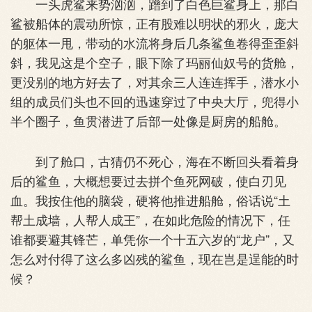
一头虎鲨来势汹汹，蹭到了白色巨鲨身上，那白
鲨被船体的震动所惊，正有股难以明状的邪火，庞大
的躯体一甩，带动的水流将身后几条鲨鱼卷得歪歪斜
斜，我见这是个空子，眼下除了玛丽仙奴号的货舱，
更没别的地方好去了，对其余三人连连挥手，潜水小
组的成员们头也不回的迅速穿过了中央大厅，兜得小
半个圈子，鱼贯潜进了后部一处像是厨房的船舱。
到了舱口，古猜仍不死心，海在不断回头看着身
后的鲨鱼，大概想要过去拼个鱼死网破，使白刃见
血。我按住他的脑袋，硬将他推进船舱，俗话说“土
帮土成墙，人帮人成王”，在如此危险的情况下，任
谁都要避其锋芒，单凭你一个十五六岁的“龙户”，又
怎么对付得了这么多凶残的鲨鱼，现在岂是逞能的时
候？