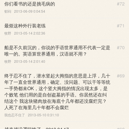
你们看书的还是挑毛病的
#72
郁闷
2013-06-09 0:04:54
最烦这种外行装老练
#71
牧野
2013-05-14 2:02:36
船是不久前沉的，你说的手语世界通用不代表一定是
#70
唯一的。英语算世界通用，汉语就不用？
牧野
2013-05-14 2:01:40
终于忍不住了，潜水竖起大拇指的意思是上浮，几十
#69
年了一直全世界通用，确定、没问题、可以干等等统
一手势都未OK，这个竖大拇指的情况出现太多，是
个败笔 他们用的是自创盗墓的手语。你居然还在纠
结这个 我这块猪肉放在海底十几年都还没腐烂完？
人死了在海里几十年都不会腐烂
我也忍不住了
2013-05-10 0:31:10