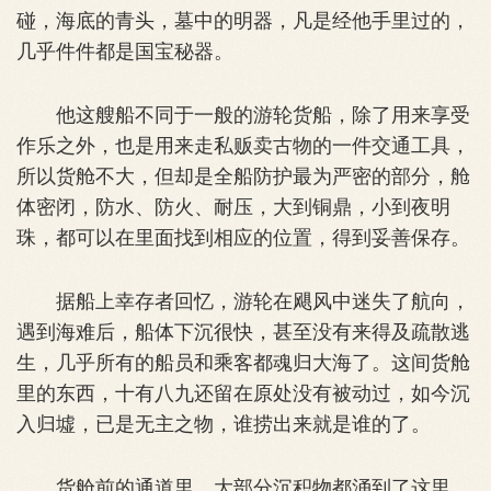
碰，海底的青头，墓中的明器，凡是经他手里过的，
几乎件件都是国宝秘器。
他这艘船不同于一般的游轮货船，除了用来享受
作乐之外，也是用来走私贩卖古物的一件交通工具，
所以货舱不大，但却是全船防护最为严密的部分，舱
体密闭，防水、防火、耐压，大到铜鼎，小到夜明
珠，都可以在里面找到相应的位置，得到妥善保存。
据船上幸存者回忆，游轮在飓风中迷失了航向，
遇到海难后，船体下沉很快，甚至没有来得及疏散逃
生，几乎所有的船员和乘客都魂归大海了。这间货舱
里的东西，十有八九还留在原处没有被动过，如今沉
入
归墟
，已是无主之物，谁捞出来就是谁的了。
货舱前的通道里，大部分沉积物都涌到了这里，