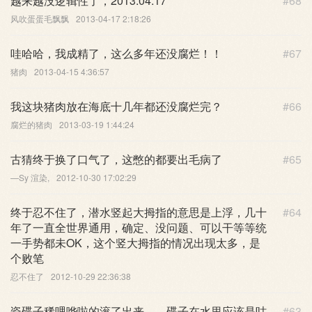
越来越没逻辑性了，2013.04.17
#68
风吹蛋蛋毛飘飘
2013-04-17 2:18:26
哇哈哈，我成精了，这么多年还没腐烂！！
#67
猪肉
2013-04-15 4:36:57
我这块猪肉放在海底十几年都还没腐烂完？
#66
腐烂的猪肉
2013-03-19 1:44:24
古猜终于换了口气了，这憋的都要出毛病了
#65
—Sy 渲染,
2012-10-30 17:02:29
终于忍不住了，潜水竖起大拇指的意思是上浮，几十
#64
年了一直全世界通用，确定、没问题、可以干等等统
一手势都未OK，这个竖大拇指的情况出现太多，是
个败笔
忍不住了
2012-10-29 22:36:38
瓷碟子稀哩哗啦的滚了出来，，碟子在水里应该是咕
#63