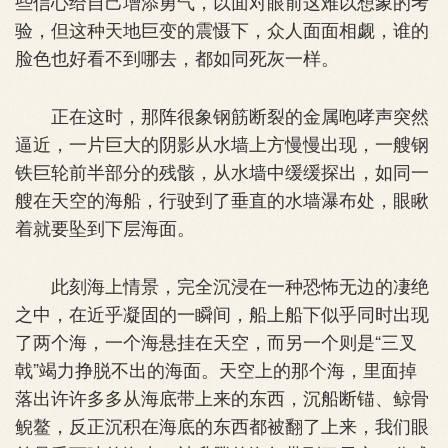
些信心给自己增添勇气，以面对眼前这难以想象的考
验，但这种天地巨变的震慑下，众人面面相觑，谁的
脸色也好看不到哪去，都如同死灰一样。
正在这时，那阵很象钢筋断裂的金属咆哮声突然
逼近，一片巨大的阴影从水墙上方慢慢出现，一艘钢
铁巨轮前半部分的残骸，从水墙中缓缓探出，如同一
艘在天空的海船，行驶到了垂直的水墙瀑布处，眼瞅
着就要坠到下层海面。
此刻海上情景，完全沉浸在一种恐怖无边的凄绝
之中，在近乎凝固的一瞬间，船上船下似乎同时出现
了两个海，一个海悬挂在天空，而另一个则是“三叉
戟”竭力挣脱不出的海面。天空上的那个海，里面掉
落出许许多多从海底带上来的东西，沉船断锚、鲸骨
鲵鳌，反正沉积在海底的东西都被翻了上来，我们眼