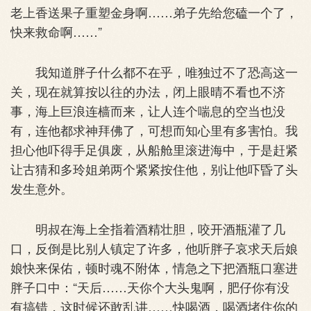
老上香送果子重塑金身啊……弟子先给您磕一个了，
快来救命啊……”
我知道胖子什么都不在乎，唯独过不了恐高这一
关，现在就算按以往的办法，闭上眼晴不看也不济
事，海上巨浪连樯而来，让人连个喘息的空当也没
有，连他都求神拜佛了，可想而知心里有多害怕。我
担心他吓得手足俱废，从船舱里滚进海中，于是赶紧
让古猜和多玲姐弟两个紧紧按住他，别让他吓昏了头
发生意外。
明叔在海上全指着酒精壮胆，咬开酒瓶灌了几
口，反倒是比别人镇定了许多，他听胖子哀求天后娘
娘快来保佑，顿时魂不附体，情急之下把酒瓶口塞进
胖子口中：“天后……天你个大头鬼啊，肥仔你有没
有搞错，这时候还敢乱讲……快喝酒，喝酒堵住你的