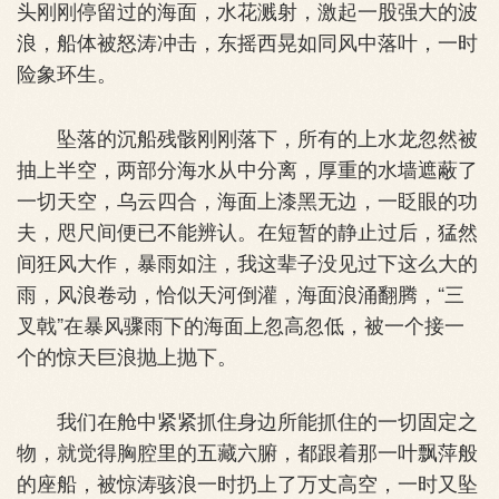
头刚刚停留过的海面，水花溅射，激起一股强大的波
浪，船体被怒涛冲击，东摇西晃如同风中落叶，一时
险象环生。
坠落的沉船残骸刚刚落下，所有的上水龙忽然被
抽上半空，两部分海水从中分离，厚重的水墙遮蔽了
一切天空，乌云四合，海面上漆黑无边，一眨眼的功
夫，咫尺间便已不能辨认。在短暂的静止过后，猛然
间狂风大作，暴雨如注，我这辈子没见过下这么大的
雨，风浪卷动，恰似天河倒灌，海面浪涌翻腾，“三
叉戟”在暴风骤雨下的海面上忽高忽低，被一个接一
个的惊天巨浪抛上抛下。
我们在舱中紧紧抓住身边所能抓住的一切固定之
物，就觉得胸腔里的五藏六腑，都跟着那一叶飘萍般
的座船，被惊涛骇浪一时扔上了万丈高空，一时又坠