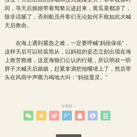
间，等天后娘娘带着驾辇云迹赶来，黄瓜菜都凉了，
除非话腻了，否则船员舟客们无论如何不敢如此大喊
天后救命。
在海上遇到紧急之难，一定要呼喊“妈祖保佑“，
这样天后可以轻装简从，以妈祖的姿态立刻出现在海
上救苦救难，这是海狼们公认的行规，所以明叔一听
胖子大喊天后娘娘，赶紧拿酒把他嘴堵上了，然后带
头在风雨中声嘶力竭地大叫：“妈祖显灵。”
分享到：






