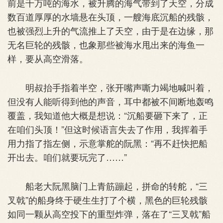
前是千万吨的海水，被升腾的海气带到了天空，分成
数百道厚厚的水墙悬在头顶，一艘海底沉船的残骸，
也被强烈上升的气流推上了天空，由于是在边缘，那
无名巨轮的残骸，也象那些被海水甩出来的海鱼一
样，要从高空滑落。
明叔抬手指着半空，张开嘴声嘶力竭地喊叫着，
但没有人能听得到他的声音，耳中都被不间断地轰鸣
覆盖，我知道他大概是想说：“沉船要砸下来了，正
在咱们头顶！”但这时候语言失去了作用，我挥着手
用力指了指左侧，示意掌舵的阮黑：“再不赶快把船
开出去。咱们就要玩完了……”
船老大阮黑脑门上青筋蹦起，拼命的转舵，“三
叉戟”的船身终于硬生生打了个横，黑色的巨轮残骸
如同一颗从高空投下的重型炸弹，落在了“三叉戟”船