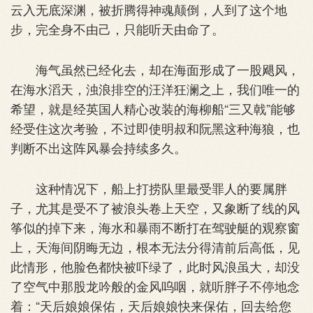
云入无底深渊，被折腾得神魂颠倒，人到了这个地
步，完全身不由己，只能听天由命了。
海气虽然已经化去，却在海面形成了一股飓风，
在海水滔天，浊浪排空的汪洋狂澜之上，我们唯一的
希望，就是经英国人精心改装的海柳船“三又戟”能够
经受住这次考验，不过即使明叔和阮黑这种海狼，也
判断不出这阵风暴会持续多久。
这种情况下，船上打捞队里最受罪人的要属胖
子，尤其是受不了被浪头卷上天空，又象断了线的风
筝似的掉下来，海水和暴雨不断打在驾驶艇的观察窗
上，天海间阴晦无边，根本无法分得清前后高低，见
此情形，他脸色都快被吓绿了，此时风浪虽大，却没
了空气中那股龙吟般的金风呜咽，就听胖子不停地念
着：“天后娘娘保佑，天后娘娘快来保佑，回去给您