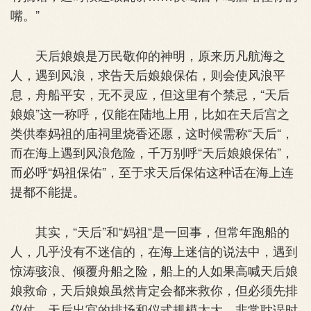
嘴。”
天后娘娘是万民敬仰的神明，原来历凡航海之
人，遇到风浪，求告天后娘娘保佑，则会使风浪平
息，舟船平安，无不灵应，但这里有个禁忌，“天后
娘娘”这一称呼，仅能在陆地上用，比如在天后宫之
类供奉妈祖的庙祠里烧香还愿，这时候需称“天后“，
而在海上遇到风浪危险，千万别呼“天后娘娘保佑”，
而必呼“妈祖保佑”，至于求天后保佑这种话在海上连
提都不能提。
其实，“天后”和“妈祖“是一回事，但常年跑船的
人，几乎没有不迷信的，在海上迷信的说法中，遇到
惊涛骇浪、倾覆舟船之险，船上的人如果高喊天后娘
娘救命，天后娘娘虽然肯定会都来救你，但必须先排
仪仗，天后出宫的排场和仪式规模太大，非常耽误时