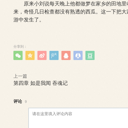
原来小刘说每天晚上他都做梦在家乡的田地里收
来，奇怪几日检查都没有熟透的西瓜。这一下把大
游中发生了。
分享到：







上一篇
第四章 如是我闻 吞魂记
评论
9