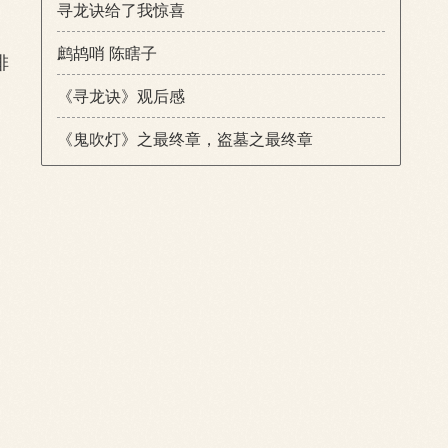
寻龙诀给了我惊喜
鹧鸪哨 陈瞎子
排
《寻龙诀》观后感
《鬼吹灯》之最终章，盗墓之最终章