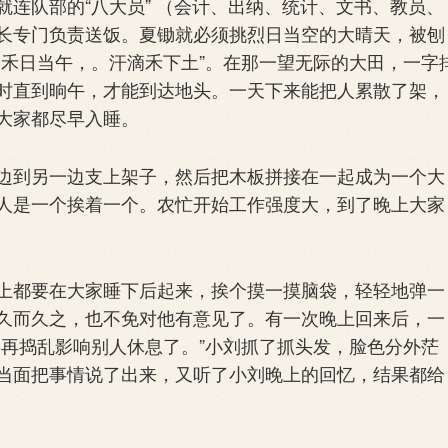
连队部的“八大员” （会计、出纳、统计、文书、教员、
长专门负责送饭。夏锄就必须挑烈日当空的大晴天，被刨
锄禾日当午，。汗滴禾下土”。在那一望无际的大田，一字
时直到晌午，才能到达地头。一天下来能把人累散了架，
大家都尽早入睡。
到另一边支上架子，然后把木板拼接在一起成为一个大
人是一个挨着一个。农忙开始工作强度大，到了晚上大家
都要在大家睡下后起来，挨个摸一摸脑袋，轻轻地弹一
久而久之，也不免对他有意见了。有一次晚上回来后，一
要再捣乱影响别人休息了。”小刘抓了抓头发，脸色分外茫
当面把事情说了出来，又听了小刘晚上的回忆，结果都给