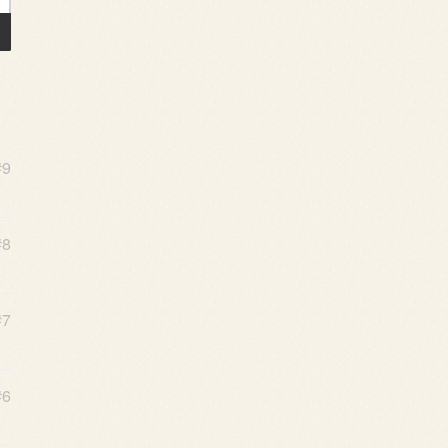
#9
#8
#7
#6