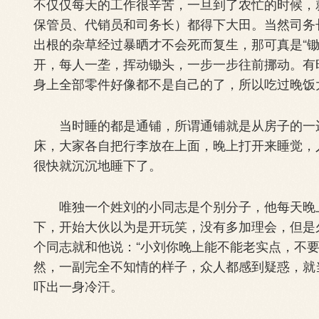
不仅仅每天的工作很辛苦，一旦到了农忙的时候，就
保管员、代销员和司务长）都得下大田。当然司务
出根的杂草经过暴晒才不会死而复生，那可真是“
开，每人一垄，挥动锄头，一步一步往前挪动。有
身上全部零件好像都不是自己的了，所以吃过晚饭
当时睡的都是通铺，所谓通铺就是从房子的一边
床，大家各自把行李放在上面，晚上打开来睡觉，
很快就沉沉地睡下了。
唯独一个姓刘的小同志是个别分子，他每天晚上
下，开始大伙以为是开玩笑，没有多加理会，但是
个同志就和他说：“小刘你晚上能不能老实点，不
然，一副完全不知情的样子，众人都感到疑惑，就
吓出一身冷汗。