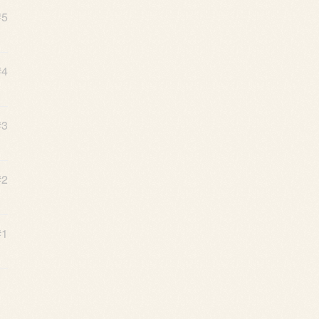
#5
#4
#3
#2
#1