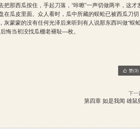
把那西瓜按住，手起刀落，“咔嚓”一声切做两半，这才
盘在瓜皮里面。众人看时，瓜中所藏的蜈蚣已被西瓜刀切
，灰蒙蒙的没有任何光泽后来听到有人说那东西叫做“蜈
分后悔当初没找瓜棚老褪耻—枚。
赞(
3
)

下一
第四章 如是我闻 雄鼠