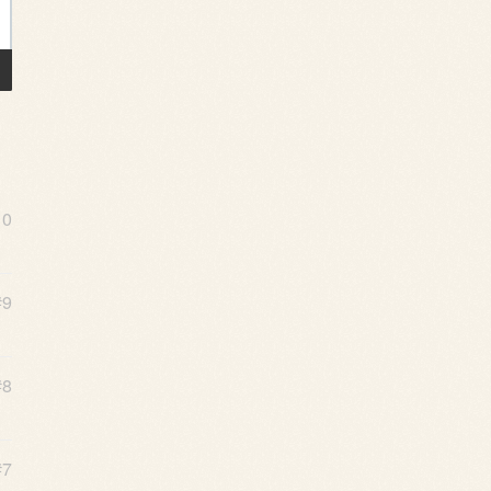
10
#9
#8
#7