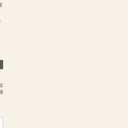
发
蚣
篇
卵