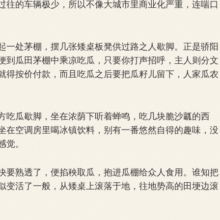
往的车辆极少，所以不像大城市里商业化严重，连喘口
一处茅棚，摆几张矮桌板凳供过路之人歇脚。正是骄阳
便到瓜田茅棚中乘凉吃瓜，只要你打声招呼，主人则分文
就得按价付款，而且吃瓜之后要把瓜籽儿留下，人家瓜农
吃瓜歇脚，坐在浓荫下听着蝉鸣，吃几块脆沙瓤的西
坐在空调房里喝冰镇饮料，别有一番悠然自得的趣味，没
感觉。
要熟透了，便掐秧取瓜，抱进瓜棚给众人食用。谁知把
似变活了一般，从矮桌上滚落于地，往地势高的田埂边滚