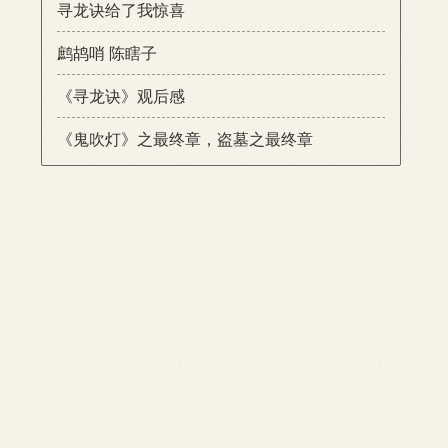
寻龙诀给了我惊喜
鹧鸪哨 陈瞎子
《寻龙诀》观后感
《鬼吹灯》之最终章，盗墓之最终章