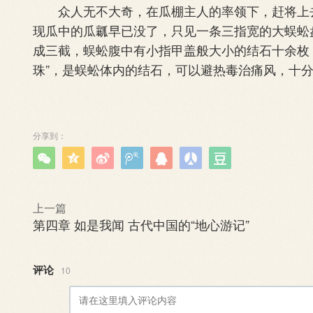
众人无不大奇，在瓜棚主人的率领下，赶将上去
现瓜中的瓜瓤早已没了，只见一条三指宽的大蜈蚣
成三截，蜈蚣腹中有小指甲盖般大小的结石十余枚
珠”，是蜈蚣体内的结石，可以避热毒治痛风，十
分享到：







上一篇
第四章 如是我闻 古代中国的“地心游记”
评论
10