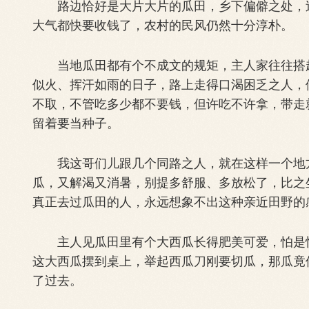
路边恰好是大片大片的瓜田，乡下偏僻之处，过
大气都快要收钱了，农村的民风仍然十分淳朴。
当地瓜田都有个不成文的规矩，主人家往往搭起
似火、挥汗如雨的日子，路上走得口渴困乏之人，
不取，不管吃多少都不要钱，但许吃不许拿，带走
留着要当种子。
我这哥们儿跟几个同路之人，就在这样一个地方
瓜，又解渴又消暑，别提多舒服、多放松了，比之
真正去过瓜田的人，永远想象不出这种亲近田野的
主人见瓜田里有个大西瓜长得肥美可爱，怕是快
这大西瓜摆到桌上，举起西瓜刀刚要切瓜，那瓜竟
了过去。