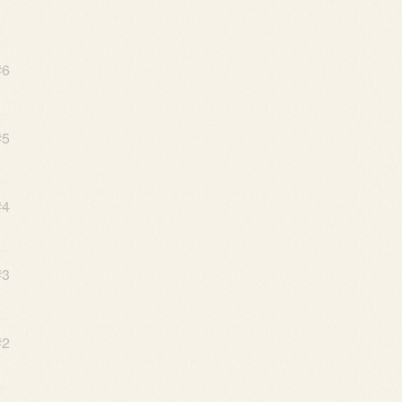
#6
#5
#4
#3
#2