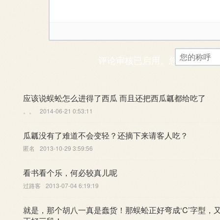
评论审核已启用。您的评论可
应该说蜈蚣怎么进得了西瓜 而且还把西瓜瓤都给吃了
。。
2014-06-21 0:53:11
瓜瓤没有了难道不会变轻？还摘下来请客人吃？
匿名
2013-10-29 3:59:56
看书看个乐，何必较真儿呢
过路客
2013-07-04 6:19:19
就是，那个胡八一真是蠢货！那蜈蚣正好弯成‘C’字型