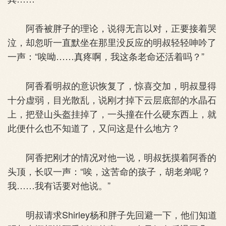
阿香被胖子的理论，说得无言以对，正要接着哭
泣，却忽听一直默坐在那里没反应的明叔轻轻呻吟了
一声：“唉呦……真疼啊，我这条老命还活着吗？”
阿香看明叔的意识恢复了，惊喜交加，明叔显得
十分虚弱，目光散乱，说刚才掉下云层底部的水晶石
上，把登山头盔挂掉了，一头撞在什么硬东西上，就
此便什么也不知道了，又问这是什么地方？
阿香把刚才的情况对他一说，明叔抚摸着阿香的
头顶，长叹一声：“唉，这苦命的孩子，胡老弟呢？
我……我有话要对他说。”
明叔请求Shirley杨和胖子先回避一下，他们知道