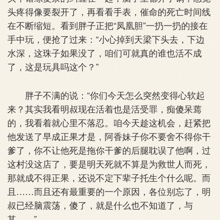
头疼得像要裂开了，再看看手表，催命的死亡时间线
在不断缩短。看到胖子正把“凤凰胆”一扔一扔的接在
手中玩，便抢了过来：“小心掉到天梁下头去，下边
水深，这珠子如果没了，咱们可就真的谁也活不成
了，这是玩具吗这个？”
胖子不满的说：“你们今天怎么突然变得心软起
来？其实我看明叔现在活着也是活受罪，痴傻呆蔫
的，我看着就心里不落忍。咱今天趁这机会，赶紧把
他发送了早成正果才是，阿香妹子你不要舍不得你干
爹了，你不让他死是拖你干爹的后腿耽误了他啊，过
这村没这店了，要是明天死就不算是为救世人而死，
那就成不得正果，还说不定下辈子托生个什么呢。而
且……而且还有最重要的一个原因，各位别忘了，明
叔已经脑震荡，傻了，就是什么也不知道了，与
其……”