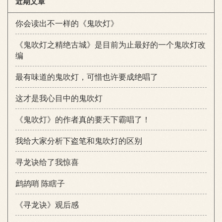
近期文章
你会读出不一样的《鬼吹灯》
《鬼吹灯之精绝古城》是目前为止最好的一个鬼吹灯改
编
最有味道的鬼吹灯，可惜也许要成绝唱了
这才是我心目中的鬼吹灯
《鬼吹灯》的作者真的要天下霸唱了！
我给大家分析下盗笔和鬼吹灯的区别
寻龙诀给了我惊喜
鹧鸪哨 陈瞎子
《寻龙诀》观后感