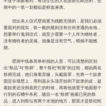
不亚于亲眼看到，有活生生的人在面前生剐活剥，壁
画中的一笔一划都似是鲜血淋漓。
但比杀人仪式壁画更为残酷无情的，是我们必须
要面对的现实，铁一般的规则没有任何变通的余地，
想要举行鬼洞仪式，就至少需要一个人作为牺牲者，
没有牺牲者的灵魂，就像是没有空气，蜡烛不能燃
烧。
壁画中线条简单朴拙的人形，可以清楚的区别
出“祭品”与“祭师”，整个祭祀“蛇骨”的过程，都由两名
祭师完成，他们身着异服，头戴面罩，先将一个奴隶
固定在墙壁上，用利器从头顶开始剥下奴隶的皮，趁
着奴隶还没彻底死亡的时候，再将他放置于地面那个
行刑的石槽中杀死，随后一名“祭师”抱着已死的祭
品，进入到祭坛有两个水池的地方，那里才是祭祀蛇