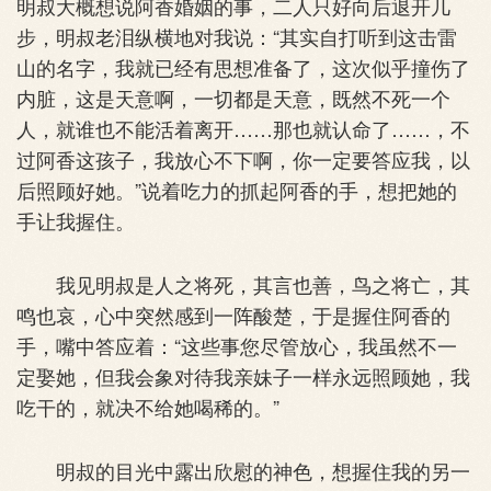
明叔大概想说阿香婚姻的事，二人只好向后退开几
步，明叔老泪纵横地对我说：“其实自打听到这击雷
山的名字，我就已经有思想准备了，这次似乎撞伤了
内脏，这是天意啊，一切都是天意，既然不死一个
人，就谁也不能活着离开……那也就认命了……，不
过阿香这孩子，我放心不下啊，你一定要答应我，以
后照顾好她。”说着吃力的抓起阿香的手，想把她的
手让我握住。
我见明叔是人之将死，其言也善，鸟之将亡，其
鸣也哀，心中突然感到一阵酸楚，于是握住阿香的
手，嘴中答应着：“这些事您尽管放心，我虽然不一
定娶她，但我会象对待我亲妹子一样永远照顾她，我
吃干的，就决不给她喝稀的。”
明叔的目光中露出欣慰的神色，想握住我的另一