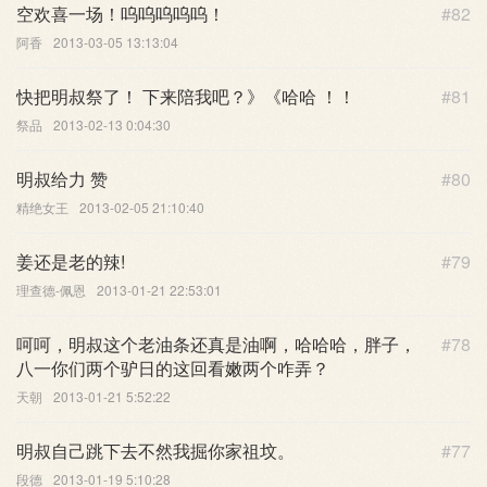
空欢喜一场！呜呜呜呜呜！
#82
阿香
2013-03-05 13:13:04
快把明叔祭了！ 下来陪我吧？》《哈哈 ！！
#81
祭品
2013-02-13 0:04:30
明叔给力 赞
#80
精绝女王
2013-02-05 21:10:40
姜还是老的辣!
#79
理查德-佩恩
2013-01-21 22:53:01
呵呵，明叔这个老油条还真是油啊，哈哈哈，胖子，
#78
八一你们两个驴日的这回看嫩两个咋弄？
天朝
2013-01-21 5:52:22
明叔自己跳下去不然我掘你家祖坟。
#77
段德
2013-01-19 5:10:28