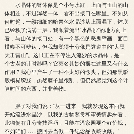
水晶钵的钵体像是个小号水缸，上面与玉山的山
体相连，不过浑然一体，看不出接口在哪里。不知从
何时起，一缕细细的暗青色水晶沙从上面漏下，钵底
已经积了满满一层，我顺着流出“水晶沙”的地方向上
看，与山体的接口处，有一个黑色的恶鬼壁画，面目
模糊不可辨认，但我却觉得十分像是隧道中的“大黑
天击雷山”。这只正在不停注入流沙的水晶钵，是一
个古老的计时器吗？它莫名其妙的摆在这里又有什么
作用？我心里产生了一种不太好的念头，但如那黑影
般模糊朦胧，虽然脑子里很乱，但仍然感觉到这个计
算时间的东西，并非善物。
胖子对我们说：“从一进来，我就发现这东西就
开始流进水晶沙，以我的古物鉴赏和审美情趣来看，
此物倒有几分奇技淫巧，且能在潘家园要个好价钱，
不如咱们……搬回去当做一件纪念品收藏收藏。”