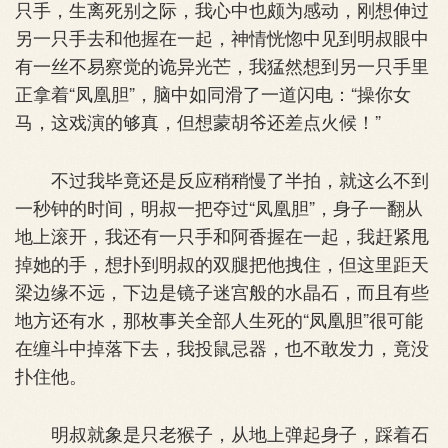
只手，生离死别之际，我心中也颇为感动，刚想伸过
另一只手去和他握在一起，神情恍惚中见到明叔眼中
有一丝不易察觉的诡异光芒，我猛然想到另一只手里
正拿着“凤凰胆”，脑中如同滑了一道闪电：“操你女
马，这戏演的够真，但想蒙胡爷还差点火候！”
不过我毕竟还是反应稍稍慢了半拍，就这么不到
一秒钟的时间，明叔一把夺过“凤凰胆”，身子一翻从
地上滚开，我还有一只手和阿香握在一起，我赶紧甩
掉她的手，想扑到明叔的双腿把他拽住，但这里距天
梁边缘不远，下边是镜子迷宫般的水晶石，而且有些
地方还有水，那枚事关全部人生死的“凤凰胆”很可能
在缠斗中掉落下去，我投鼠忌器，也不敢发力，竟没
扑住他。
明叔就象是只老猴子，从地上弹起身子，踩着石