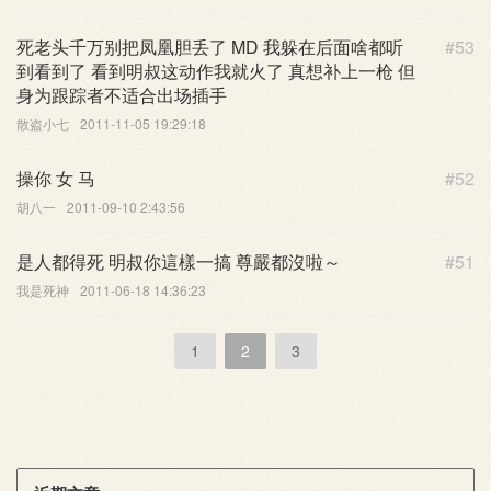
死老头千万别把凤凰胆丢了 MD 我躲在后面啥都听
#53
到看到了 看到明叔这动作我就火了 真想补上一枪 但
身为跟踪者不适合出场插手
散盗小七
2011-11-05 19:29:18
操你 女 马
#52
胡八一
2011-09-10 2:43:56
是人都得死 明叔你這樣一搞 尊嚴都沒啦～
#51
我是死神
2011-06-18 14:36:23
1
2
3