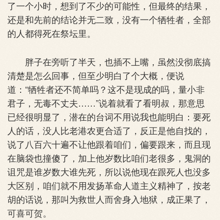
了一个小时，想到了不少的可能性，但最终的结果，
还是和先前的结论并无二致，没有一个牺牲者，全部
的人都得死在祭坛里。
胖子在旁听了半天，也插不上嘴，虽然没彻底搞
清楚是怎么回事，但至少明白了个大概，便说
道：“牺牲者还不简单吗？这不是现成的吗，量小非
君子，无毒不丈夫……”说着就看了看明叔，那意思
已经很明显了，潜在的台词不用说我也能明白：要死
人的话，没人比老港农更合适了，反正是他自找的，
说了八百六十遍不让他跟着咱们，偏要跟来，而且现
在脑袋也撞傻了，加上他岁数比咱们老很多，鬼洞的
诅咒是谁岁数大谁先死，所以说他现在跟死人也没多
大区别，咱们就不用发扬革命人道主义精神了，按老
胡的话说，那叫为救世人而舍身入地狱，成正果了，
可喜可贺。