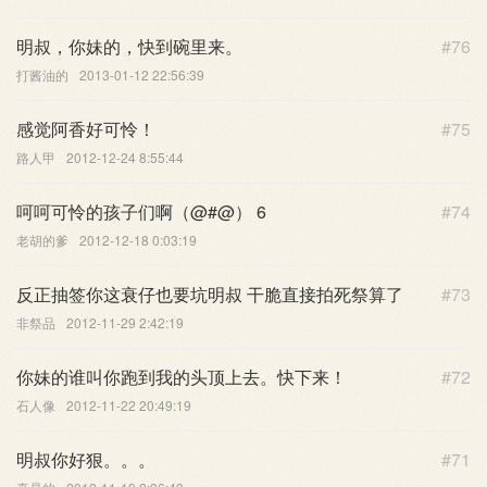
明叔，你妹的，快到碗里来。
#76
打酱油的
2013-01-12 22:56:39
感觉阿香好可怜！
#75
路人甲
2012-12-24 8:55:44
呵呵可怜的孩子们啊（@#@） 6
#74
老胡的爹
2012-12-18 0:03:19
反正抽签你这衰仔也要坑明叔 干脆直接拍死祭算了
#73
非祭品
2012-11-29 2:42:19
你妹的谁叫你跑到我的头顶上去。快下来！
#72
石人像
2012-11-22 20:49:19
明叔你好狠。。。
#71