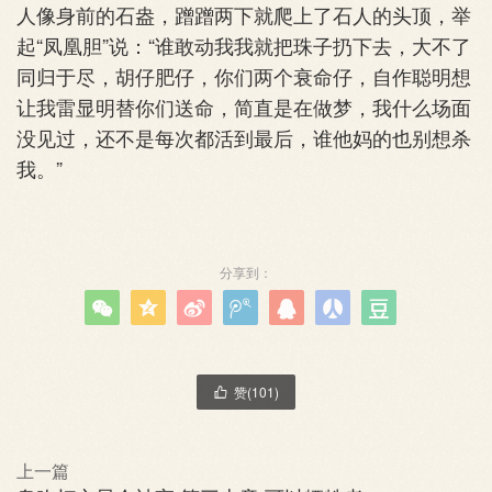
人像身前的石盎，蹭蹭两下就爬上了石人的头顶，举
起“凤凰胆”说：“谁敢动我我就把珠子扔下去，大不了
同归于尽，胡仔肥仔，你们两个衰命仔，自作聪明想
让我雷显明替你们送命，简直是在做梦，我什么场面
没见过，还不是每次都活到最后，谁他妈的也别想杀
我。”
分享到：







赞(
101
)

上一篇