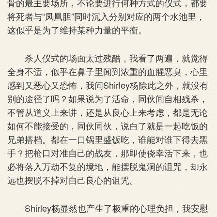
骨的最主要场所，不论要进行何种方式的仪式，都要
将死者与“凤凰胆”同时沉入分别对应的两个水池里，
这似乎是为了维持某种力量的平衡。
杀人仪式的场面太过残酷，我看了两遍，就觉得
全身不适，似乎在鼻子里闻到浓重的血腥恶臭，心里
感到又恶心又恐怖，我问Shirley杨除此之外，就没有
别的途径了吗？如果说为了活命，同伙间自相残杀，
不管从道义上来讲，还是从良心上来考虑，都是无论
如何不能接受的，同伙同伙，说白了就是一起吃饭的
兄弟搭档。都在一口锅里盛饭吃，谁能对谁下得去黑
手？把枪口对准自己的战友，那即使侥幸活下来，也
必将落入万劫不复的境地，能摆脱鬼洞的诅咒，却永
远也摆脱不掉对自己良心的诅咒。
Shirley杨显然也产生了极重的心理负担，我安慰