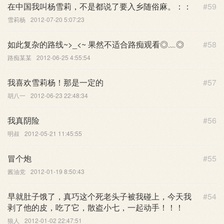
在中国我叫杨雪莉，不是都说了要入乡随俗麻。：：
#59
雪莉杨
2012-07-20 5:07:23
如此复杂的路线~>_<~ 果然不适合路痴观看◎﹏◎
#58
路痴某某
2012-06-25 4:55:54
我喜欢雪莉杨！那是一定的
#57
胡八一
2012-06-23 22:48:34
我真阴险
#56
明叔
2012-05-21 11:45:55
冒个炮
#55
酱油党
2012-01-19 8:50:43
早就肚子饿了，真巧这个死老头子被我碰上，今天我
#54
剥了他的皮，吃了它，散盗小七，一起动手！！！
狼人
2012-01-02 22:47:51