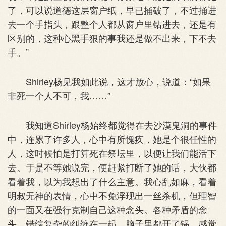
了，可以说道德这层窗户纸，早已捅破了，不过捅进
去一个手指头，跟整个人都从窗户里钻进去，还是有
区别的，这种心黑手狠的事我还是做不出来，下不去
手。”
Shirley杨见我如此说，这才放心，说道：“如果
非死一个人不可，我……”
我知道Shirley杨始终都觉得在去沙漠鬼洞的事件
中，连累了许多人，心中有所愧疚，她是个很任性的
人，这时候怕是打算死在祭坛里，以便让我们能活下
去。于是不等她说完，便赶紧打断了她的话，大伙都
看着我，以为我想出了什么主意。我心乱如麻，看着
明叔无神的表情，心中不免浮现出一丝杀机，但理智
的一面又在强行克制自己这种念头。各种矛盾的念
头，错综复杂的纠缠在一起，脑子里都开了锅，感觉