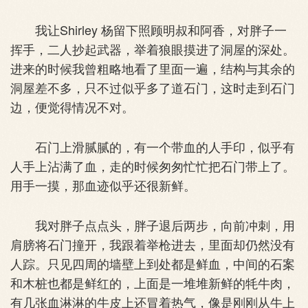
我让Shirley 杨留下照顾明叔和阿香，对胖子一
挥手，二人抄起武器，举着狼眼摸进了洞屋的深处。
进来的时候我曾粗略地看了里面一遍，结构与其余的
洞屋差不多，只不过似乎多了道石门，这时走到石门
边，便觉得情况不对。
石门上滑腻腻的，有一个带血的人手印，似乎有
人手上沾满了血，走的时候匆匆忙忙把石门带上了。
用手一摸，那血迹似乎还很新鲜。
我对胖子点点头，胖子退后两步，向前冲刺，用
肩膀将石门撞开，我跟着举枪进去，里面却仍然没有
人踪。只见四周的墙壁上到处都是鲜血，中间的石案
和木桩也都是鲜红的，上面是一堆堆新鲜的牦牛肉，
有几张血淋淋的牛皮上还冒着热气，像是刚刚从牛上