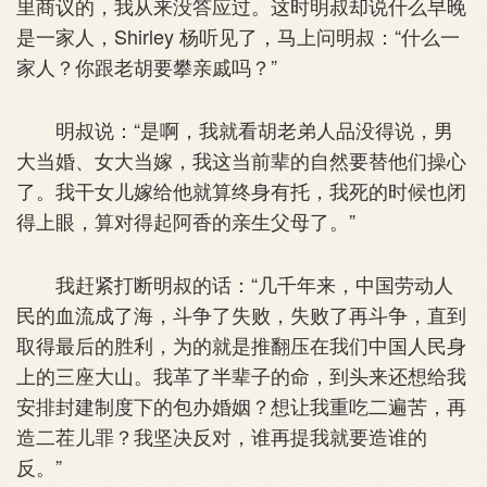
里商议的，我从来没答应过。这时明叔却说什么早晚
是一家人，Shirley 杨听见了，马上问明叔：“什么一
家人？你跟老胡要攀亲戚吗？”
明叔说：“是啊，我就看胡老弟人品没得说，男
大当婚、女大当嫁，我这当前辈的自然要替他们操心
了。我干女儿嫁给他就算终身有托，我死的时候也闭
得上眼，算对得起阿香的亲生父母了。”
我赶紧打断明叔的话：“几千年来，中国劳动人
民的血流成了海，斗争了失败，失败了再斗争，直到
取得最后的胜利，为的就是推翻压在我们中国人民身
上的三座大山。我革了半辈子的命，到头来还想给我
安排封建制度下的包办婚姻？想让我重吃二遍苦，再
造二茬儿罪？我坚决反对，谁再提我就要造谁的
反。”