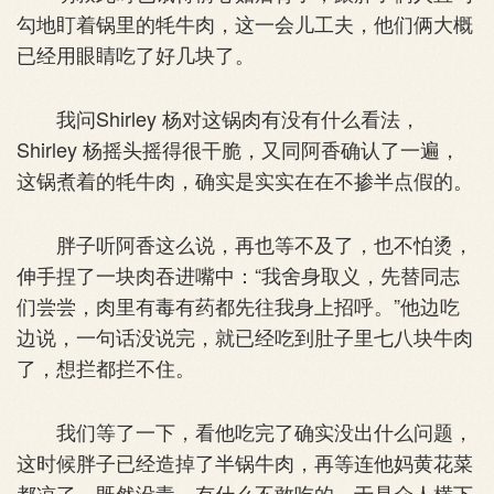
勾地盯着锅里的牦牛肉，这一会儿工夫，他们俩大概
已经用眼睛吃了好几块了。
我问Shirley 杨对这锅肉有没有什么看法，
Shirley 杨摇头摇得很干脆，又同阿香确认了一遍，
这锅煮着的牦牛肉，确实是实实在在不掺半点假的。
胖子听阿香这么说，再也等不及了，也不怕烫，
伸手捏了一块肉吞进嘴中：“我舍身取义，先替同志
们尝尝，肉里有毒有药都先往我身上招呼。”他边吃
边说，一句话没说完，就已经吃到肚子里七八块牛肉
了，想拦都拦不住。
我们等了一下，看他吃完了确实没出什么问题，
这时候胖子已经造掉了半锅牛肉，再等连他妈黄花菜
都凉了。既然没毒，有什么不敢吃的，于是众人横下