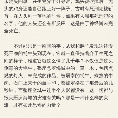
未消失的事，在生物界十分寻常。鸡头被砍掉后，无
头的鸡身还能自己跑上好一阵子。古时有死刑犯被斩
首，在人头刚一落地的时候，如果有人喊那死刑犯的
名字，他的人头还会有所反应，这是由于神经尚未完
全死亡。
不过那只是一瞬间的事，从我和胖子发现这还没
死干净的牦牛头到现在，它就一直保持着介于生死之
间的样子，难道它就这么停了几千年？不仅仅是这头
倒霉的大牦牛，整座恶罗海城中的一草一木，包括点
燃的灯火、未完成的作品、被屠宰的牦牛、煮熟的牛
肉、石门上未干的血手印，都被定格在了那最后的几
秒钟，而整座空城中连半个人影都没有，这一切都与
毁灭恶罗海城的灾难有关吗？那是一种什么样的灾
难，才有如此恐怖的力量？