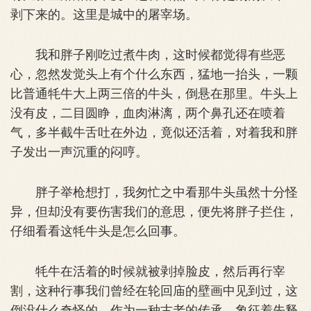
剥下来的。这里是城中的屠宰场。
我和胖子刚吃过煮牛肉，这时候都觉得有些恶
心，忽然发觉头上有个什么东西，猛地一抬头，一颗
比普通牦牛大上两三倍的牛头，倒悬在那里。牛头上
没有皮，二目圆睁，血肉淋漓，两个鼻孔还在喷着
气，多半截牛舌吐在外边，竟似还活着，对着我和胖
子发出一声沉重的闷哼。
胖子举枪想打，我匆忙之中看那牛头虽然十分怪
异，但却没有要伤害我们的意思，便先将胖子拦住，
仔细看看这牦牛头是怎么回事。
牦牛在活着的时候就被剥掉脸皮，然后再行宰
割，这种行事我们曾经在轮回庙的壁画中见到过，这
倒没什么奇怪的，作为一种古老的传承，象征着先释