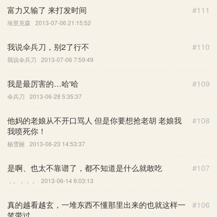
富力又输了 来打发时间
#111
埃里克森
2013-07-06 21:15:52
我说伞兵刀，别2了行不
#110
我说伞兵刀
2013-07-06 7:59:49
我是最厉害的…哈'哈
#109
伞兵刀
2013-06-28 5:35:37
他妈的老娘从不开口骂人 但是你要想抢老胡 老娘我
#108
我喷死你！
杨雪丽
2013-06-23 14:53:37
是啊、也太不靠谱了，都不知道是什么就敢吃
#107
，。，，，
2013-06-14 6:03:13
真的越看越玄，一堆东西不懂那里出来的也就这样一
#106
笔带过。