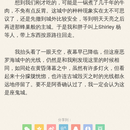
想到我们刚才吃的，可能是一锅煮了几千年的牛
肉，不免有点反胃。这城中的种种现象实在太不可思
议了，还是先撤到城外比较安全，等到明天天亮之后
再进那蜂巢般的主城。于是我和胖子叫上Shirley 杨
等人，带上东西按原路往回走。
我抬头看了一眼天空，夜幕早已降临，但这座恶
罗海城中的光线，仍然是和我刚发现这里的时候相
同，如同处在黄昏薄暮之中，虽然有许多灯火，但看
起来十分朦胧恍惚，也许连古城毁灭之时的光线都永
远地停留了。要不是阿香确认过了，我一定会认为这
是座鬼城。
分享到：






