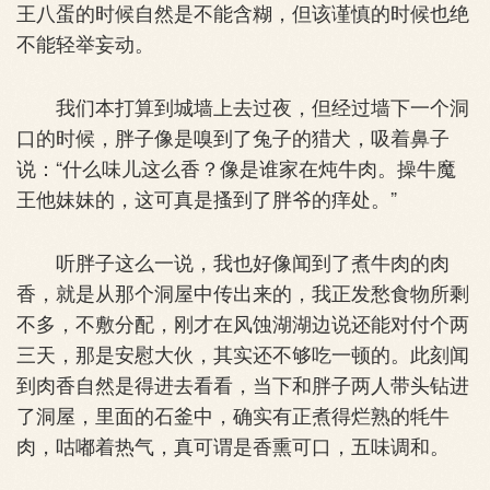
王八蛋的时候自然是不能含糊，但该谨慎的时候也绝
不能轻举妄动。
我们本打算到城墙上去过夜，但经过墙下一个洞
口的时候，胖子像是嗅到了兔子的猎犬，吸着鼻子
说：“什么味儿这么香？像是谁家在炖牛肉。操牛魔
王他妹妹的，这可真是搔到了胖爷的痒处。”
听胖子这么一说，我也好像闻到了煮牛肉的肉
香，就是从那个洞屋中传出来的，我正发愁食物所剩
不多，不敷分配，刚才在风蚀湖湖边说还能对付个两
三天，那是安慰大伙，其实还不够吃一顿的。此刻闻
到肉香自然是得进去看看，当下和胖子两人带头钻进
了洞屋，里面的石釜中，确实有正煮得烂熟的牦牛
肉，咕嘟着热气，真可谓是香熏可口，五味调和。