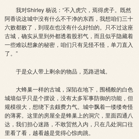
我对Shirley 杨说：“不入虎穴，焉得虎子。既然
阿香说这城中没有什么不干净的东西，我想咱们三十
六败都败了，到现在也没有什么好怕的。只不过这座
古城，确实从里到外都透着股邪气，而且似乎隐藏着
一些难以想象的秘密，咱们只有见怪不怪，单刀直入
了。”
于是众人带上剩余的物品，觅路进城。
大蜂巢一样的古城，深陷在地下，围桶般的白色
城墙似乎只是个摆设，没有太多军事防御的功能，但
规模很大，想绕下去颇费力气。城中飘着一缕缕奇怪
的薄雾。这里的房屋全是蜂巢上的洞穴，里面四通八
达，我们担心迷路，不敢贸然入内，只在几处洞口往
里看了看，越看越是觉得心惊肉跳。