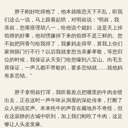
胖子刚好吃得饱了，他本就唯恐天下不乱，听我
们这么一说，马上跟着起哄，对明叔说：“明叔，我
亲叔，您甭搭理胡八一，给他说个媳妇，这是天上掉
馅饼的好事，他却愣嫌掉下来的馅饼不是三鲜的。您
不如把阿香匀给我得了，我爹妈走得早，算我上你们
家倒插门行不行？以后我就拿您当亲爹孝敬，等您归
位的时候，我保证从天安门给您嚎到八宝山。向毛主
席保证，一声儿都不带歇的，要多悲恸就……就他妈
有多悲恸。”
胖子拿明叔打诨，我听着差点把嘴里的牛肉全喷
出去，正在这时一声牛哞从洞屋的深处传来，打断了
众人的说笑声。本来牦牛的声音在藏地并不奇怪，但
在这寂静的古城中听到，加上我们刚吃了牛肉，这足
够让人头皮发麻。