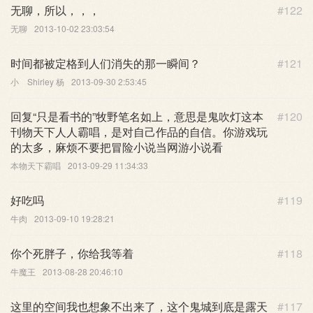
无聊，所以，，，
#122
无聊
2013-10-02 23:03:54
时间都被定格到人们消失的那一瞬间？
#121
小 Shirley 杨
2013-09-30 2:53:45
回复“只是看书的”牧野笔名如上，意思是鬼吹灯这本
#120
刊物天下人人霸唱，是对自己作品的自信。你游戏玩
的太多，麻烦不要把冒险小说当网游小说看
本物天下霸唱
2013-09-29 11:34:33
好吃吗
#119
牛肉
2013-09-10 19:28:21
你个死胖子，你给我等着
#118
牛魔王
2013-08-28 20:46:10
这里的空间我也想象不出来了，这个鬼城到底是露天
#117