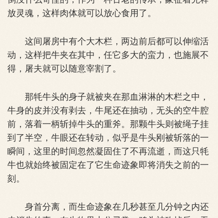
放灵魂，这样肉体就可以放心食用了。
这间屠房中有个大木栏，两边前后都可以伸缩活
动，这样把牛夹在其中，任它多大的蛮力，也施展不
得，屠夫就可以随意宰割了。
那牦牛头的身子就被夹在那血淋淋的木栏之中，
牛身的皮并没有剥去，牛尾还在抽动，无头的空牛腔
前，落着一柄斩掉牛头的重斧。那颗牛头则被绳子挂
到了半空，牛眼还在转动，似乎是牛头刚被斩落的一
瞬间，这里的时间忽然凝固住了不再流逝，而这只牦
牛也就始终被固定在了它生命迹象即将消失之前的一
刻。
身首分离，而生命迹象在几秒甚至几分钟之内还