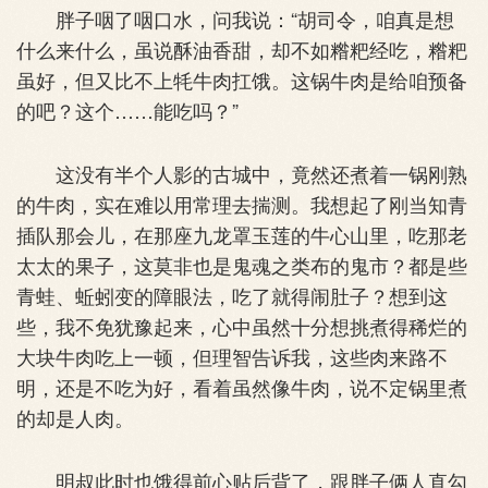
胖子咽了咽口水，问我说：“胡司令，咱真是想
什么来什么，虽说酥油香甜，却不如糌粑经吃，糌粑
虽好，但又比不上牦牛肉扛饿。这锅牛肉是给咱预备
的吧？这个……能吃吗？”
这没有半个人影的古城中，竟然还煮着一锅刚熟
的牛肉，实在难以用常理去揣测。我想起了刚当知青
插队那会儿，在那座九龙罩玉莲的牛心山里，吃那老
太太的果子，这莫非也是鬼魂之类布的鬼市？都是些
青蛙、蚯蚓变的障眼法，吃了就得闹肚子？想到这
些，我不免犹豫起来，心中虽然十分想挑煮得稀烂的
大块牛肉吃上一顿，但理智告诉我，这些肉来路不
明，还是不吃为好，看着虽然像牛肉，说不定锅里煮
的却是人肉。
明叔此时也饿得前心贴后背了，跟胖子俩人直勾