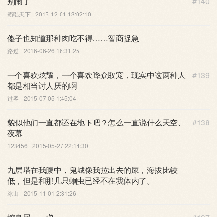
别闹了
#140
霸唱天下
2015-12-01 13:02:10
傻子也知道那种肉吃不得……智商捉急
路过
2016-06-26 16:31:25
一个喜欢炫耀，一个喜欢哗众取宠，现实中这两种人
#139
都是相当讨人厌的啊
过客
2015-07-05 1:45:04
貌似他们一直都还在地下吧？怎么一直说什么天空、
#138
夜幕
123456
2015-05-27 22:14:30
九层塔在我腹中，鬼城像我拉出去的屎，海拔比较
低，但是和那几只蛔虫已经不在我体内了。
冰山
2015-11-01 2:31:26