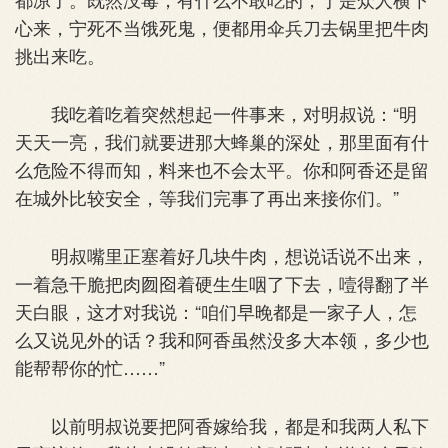
心来，宁死不当饿死鬼，便都用伞兵刀去锅里把牛肉
挑出来吃。
我吃着吃着突然想起一件事来，对明叔说：“明
天天一亮，我们就要进那大蜂巢的深处，那里面有什
么危险不得而知，料来也不会太平。你和阿香还是留
在城外比较安全，等我们完事了再出来接你们。”
明叔嘴里正塞着好几块牛肉，想说话说不出来，
一着急干脆把肉囫囵着硬生生咽了下去，噎得翻了半
天白眼，这才对我说：“咱们早晚都是一家子人，怎
么又说见外的话？我和阿香虽然没多大本领，多少也
能帮帮你的忙……”
以前明叔说要把阿香嫁给我，都是和我两人私下