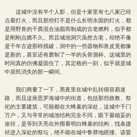
这城中没有半个人影，但是十家里有七八家已经
点着灯火，而且那些灯不是什么长明永固的灯火，都
是用野兽的干粪混合油脂而制成的古老燃料，似乎都
是刚刚点燃不久。而且城池洞穴虽然古老，却绝不像
是千年古迹那样残破，洞中的一些器物和兽皮竟都像
是新的，甚至还有磨制了一半的头骨酒杯。这城里的
时间真的仿佛凝固住了，其定格的一刻，似乎就是城
中居民消失的那一瞬间。
我们商量了一下，黑夜里在城中乱转很容易迷
路，而且这座恶罗海城中的街道，包括那些政教、祭
祀的主要建筑，可能都在大蜂巢的深处，这城中千门
万户，又与寻常的城池结构完全不同，眼下最稳妥的
途径，是等到天亮在外围看明白蜂巢的结构，找条捷
径进入深处的祭坛，绝不能在城中鲁莽地瞎撞。该耍