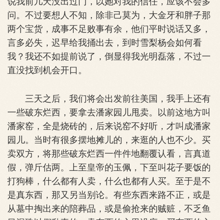
说我前几天没出过门，以她对我的信任，应该不会多
问。不过要想人不知，除非己莫为，大金牙和胖子那
两个宝货，成事不足败事有余，他们平时说话又多，
言多必失，迟早给我捅出去，到时雪梨杨会如何看
我？我还不如提前说了，倒显得我光明磊落，不过一
直没找到机会开口。
三天之后，我们将会出发前往美国，我手上还有
一些破东烂西，要拿去潘家园儿甩卖。以前这地方叫
潘家窑，全是烧砖的，后来说窑不好听，才叫成潘家
园儿。当时有很多摆地摊儿的，来逛的人也不少。买
卖双方，将那些破东烂西一件件地翻覆认看，言真道
假，弹斤估两。上至皇帝的玉佩，下至叫花子要饭的
打狗棒，什么都有人卖，什么也都有人买。至于是不
是真东西，那又另当别论。有些东西来路不正，或是
从墓中掏出来的陪葬品，或是偷抢来的贼赃，不乏鱼