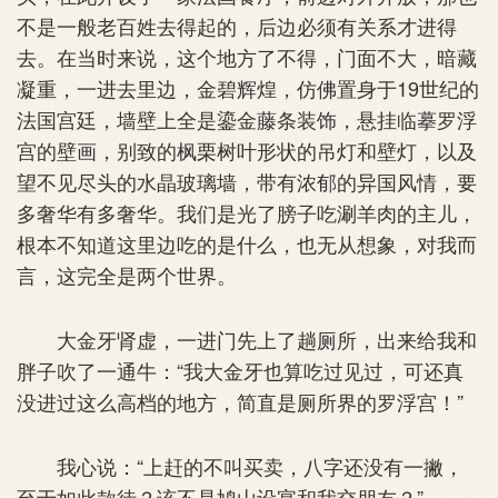
不是一般老百姓去得起的，后边必须有关系才进得
去。在当时来说，这个地方了不得，门面不大，暗藏
凝重，一进去里边，金碧辉煌，仿佛置身于19世纪的
法国宫廷，墙壁上全是鎏金藤条装饰，悬挂临摹罗浮
宫的壁画，别致的枫栗树叶形状的吊灯和壁灯，以及
望不见尽头的水晶玻璃墙，带有浓郁的异国风情，要
多奢华有多奢华。我们是光了膀子吃涮羊肉的主儿，
根本不知道这里边吃的是什么，也无从想象，对我而
言，这完全是两个世界。
大金牙肾虚，一进门先上了趟厕所，出来给我和
胖子吹了一通牛：“我大金牙也算吃过见过，可还真
没进过这么高档的地方，简直是厕所界的罗浮宫！”
我心说：“上赶的不叫买卖，八字还没有一撇，
至于如此款待？该不是鸠山设宴和我交朋友？”