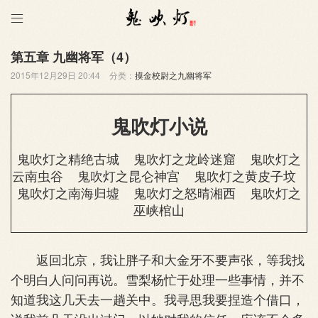

第五章 九幽将军（4）
2015年12月29日 20:44
分类：
摸金校尉之九幽将军
鬼吹灯小说
鬼吹灯之精绝古城
鬼吹灯之龙岭迷窟
鬼吹灯之
云南虫谷
鬼吹灯之昆仑神宫
鬼吹灯之黄皮子坟
鬼吹灯之南海归墟
鬼吹灯之怒晴湘西
鬼吹灯之
巫峡棺山
返回北京，我让胖子和大金牙不要声张，等我找
个明白人问问再说。雪梨杨忙于处理一些事情，并不
知道我这几天去一趟关中。我寻思我要捏造个借口，