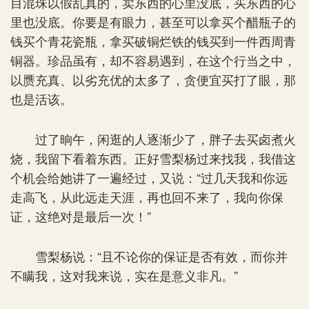
目混珠以假乱真的，卖东西的心里没底，买东西的心
里也没底。你要是有眼力，甚至可以拿买个醋瓶子的
钱买个青花瓷瓶，拿买破铜烂铁的钱买到一件西周青
铜器。珍品虽有，却不容易遇到，在这个行当之中，
以赝充真、以劣充优的太多了，贪便宜买打了眼，那
也是活该。
过了晌午，闲逛的人逐渐少了，胖子去买卤煮火
烧，我留下看着东西。正好雪梨杨过来找我，我借这
个机会给她讲了一遍经过，又说：“过几天我和你远
走高飞，从此远走天涯，再也回不来了，我向你保
证，这绝对是最后一次！”
雪梨杨说：“且不论你的保证是否有效，而你并
不瞒我，这对我来说，实在是意义非凡。”