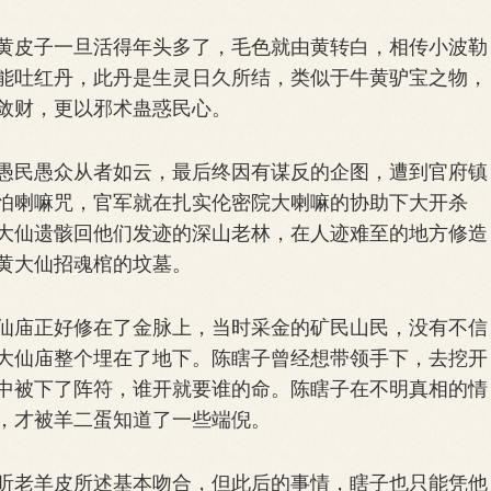
皮子一旦活得年头多了，毛色就由黄转白，相传小波勒
能吐红丹，此丹是生灵日久所结，类似于牛黄驴宝之物，
敛财，更以邪术蛊惑民心。
民愚众从者如云，最后终因有谋反的企图，遭到官府镇
怕喇嘛咒，官军就在扎实伦密院大喇嘛的协助下大开杀
大仙遗骸回他们发迹的深山老林，在人迹难至的地方修造
黄大仙招魂棺的坟墓。
庙正好修在了金脉上，当时采金的矿民山民，没有不信
大仙庙整个埋在了地下。陈瞎子曾经想带领手下，去挖开
中被下了阵符，谁开就要谁的命。陈瞎子在不明真相的情
，才被羊二蛋知道了一些端倪。
老羊皮所述基本吻合，但此后的事情，瞎子也只能凭他