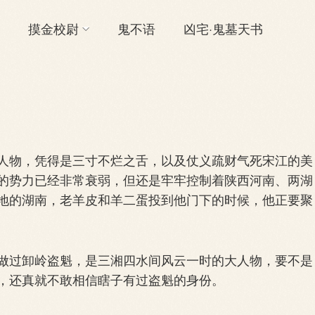
摸金校尉
鬼不语
凶宅·鬼墓天书
物，凭得是三寸不烂之舌，以及仗义疏财气死宋江的美
的势力已经非常衰弱，但还是牢牢控制着陕西河南、两湖
地的湖南，老羊皮和羊二蛋投到他门下的时候，他正要聚
过卸岭盗魁，是三湘四水间风云一时的大人物，要不是
，还真就不敢相信瞎子有过盗魁的身份。