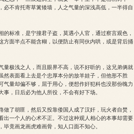
，必不肯托寄草篱矮墙，人之气量的深浅高低，一半得自
的标准，是宁撞君子盗，莫遇小人官，通过察言观色，
这方面半点不能含糊，以便防止有同伙内哄，或是背后捅
量极浅之人，而且眼界不高，说不好听的，这兄弟俩就
虽然表面看上去是个忠厚本分的放羊娃子，但他形不胜
可气量却偏不够，屈于用心，便想作奸犯科也没那份魄力
大事，日后必为他人所役，不会有好下场。
做了胡匪，然后又投靠倭国人成了汉奸，玩火者自焚，
看出一个人的心术不正。不过这种观人相心的本事却需要
，毕竟画龙画虎难画骨，知人口面不知心。