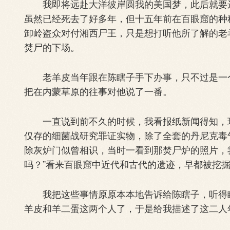
我即将远赴大洋彼岸圆我的美国梦，此后就要远
虽然已经死去了好多年，但十五年前在百眼窟的种
卸岭盗众对付湘西尸王，只是想打听他所了解的老
焚尸的下场。
老羊皮当年跟在陈瞎子手下办事，只不过是一个
把在内蒙草原的往事对他说了一番。
一直说到前不久的时候，我看报纸新闻得知，现
仅存的细菌战研究罪证实物，除了全套的丹尼克毒
除灰炉门似曾相识，当时一看到那焚尸炉的照片，
吗？”看来百眼窟中近代和古代的遗迹，早都被挖
我把这些事情原原本本地告诉给陈瞎子，听得瞎
羊皮和羊二蛋这两个人了，于是给我描述了这二人