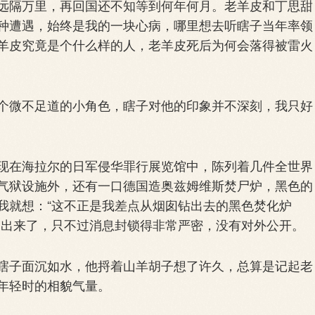
隔万里，再回国还不知等到何年何月。老羊皮和丁思甜
种遭遇，始终是我的一块心病，哪里想去听瞎子当年率领
羊皮究竟是个什么样的人，老羊皮死后为何会落得被雷火
微不足道的小角色，瞎子对他的印象并不深刻，我只好
在海拉尔的日军侵华罪行展览馆中，陈列着几件全世界
气狱设施外，还有一口德国造奥兹姆维斯焚尸炉，黑色的
我就想：“这不正是我差点从烟囱钻出去的黑色焚化炉
掘出来了，只不过消息封锁得非常严密，没有对外公开。
子面沉如水，他捋着山羊胡子想了许久，总算是记起老
年轻时的相貌气量。