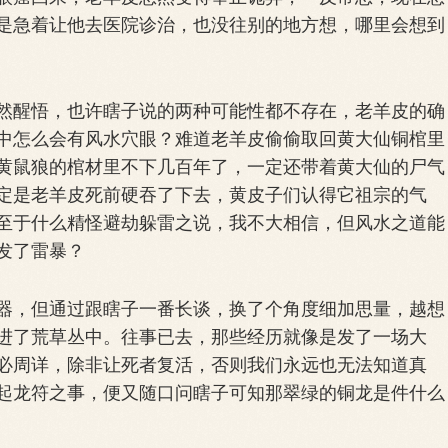
是急着让他去医院诊治，也没往别的地方想，哪里会想到
醒悟，也许瞎子说的两种可能性都不存在，老羊皮的确
中怎么会有风水穴眼？难道老羊皮偷偷取回黄大仙铜棺里
黄鼠狼的棺材里不下几百年了，一定还带着黄大仙的尸气
定是老羊皮死前硬吞了下去，黄皮子们认得它祖宗的气
至于什么精怪避劫躲雷之说，我不大相信，但风水之道能
发了雷暴？
，但通过跟瞎子一番长谈，换了个角度细加思量，越想
进了荒草丛中。往事已去，那些经历就像是发了一场大
必周详，除非让死者复活，否则我们永远也无法知道真
起龙符之事，便又随口问瞎子可知那翠绿的铜龙是件什么