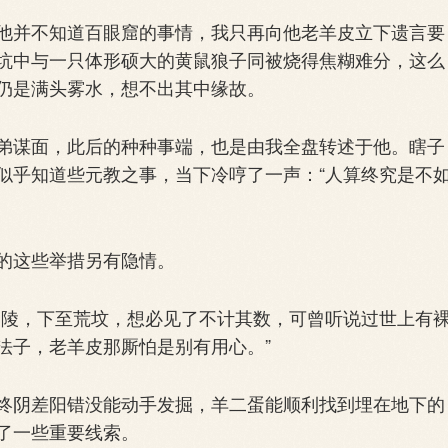
并不知道百眼窟的事情，我只再向他老羊皮立下遗言要
坑中与一只体形硕大的黄鼠狼子同被烧得焦糊难分，这么
仍是满头雾水，想不出其中缘故。
谋面，此后的种种事端，也是由我全盘转述于他。瞎子
似乎知道些元教之事，当下冷哼了一声：“人算终究是不
的这些举措另有隐情。
陵，下至荒坟，想必见了不计其数，可曾听说过世上有
法子，老羊皮那厮怕是别有用心。”
阴差阳错没能动手发掘，羊二蛋能顺利找到埋在地下的
了一些重要线索。