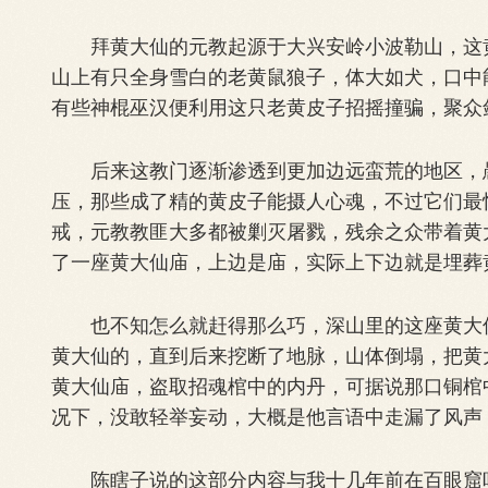
拜黄大仙的元教起源于大兴安岭小波勒山，这黄
山上有只全身雪白的老黄鼠狼子，体大如犬，口中
有些神棍巫汉便利用这只老黄皮子招摇撞骗，聚众
后来这教门逐渐渗透到更加边远蛮荒的地区，愚
压，那些成了精的黄皮子能摄人心魂，不过它们最
戒，元教教匪大多都被剿灭屠戮，残余之众带着黄
了一座黄大仙庙，上边是庙，实际上下边就是埋葬
也不知怎么就赶得那么巧，深山里的这座黄大仙
黄大仙的，直到后来挖断了地脉，山体倒塌，把黄
黄大仙庙，盗取招魂棺中的内丹，可据说那口铜棺
况下，没敢轻举妄动，大概是他言语中走漏了风声
陈瞎子说的这部分内容与我十几年前在百眼窟听