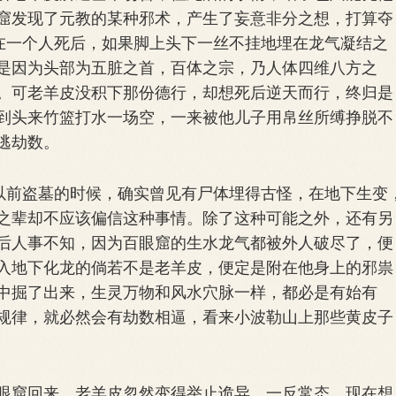
窟发现了元教的某种邪术，产生了妄意非分之想，打算夺
，在一个人死后，如果脚上头下一丝不挂地埋在龙气凝结之
是因为头部为五脏之首，百体之宗，乃人体四维八方之
。可老羊皮没积下那份德行，却想死后逆天而行，终归是
到头来竹篮打水一场空，一来被他儿子用帛丝所缚挣脱不
逃劫数。
以前盗墓的时候，确实曾见有尸体埋得古怪，在地下生变
之辈却不应该偏信这种事情。除了这种可能之外，还有另
后人事不知，因为百眼窟的生水龙气都被外人破尽了，便
入地下化龙的倘若不是老羊皮，便定是附在他身上的邪祟
中掘了出来，生灵万物和风水穴脉一样，都必是有始有
规律，就必然会有劫数相逼，看来小波勒山上那些黄皮子
窟回来，老羊皮忽然变得举止诡异，一反常态，现在想