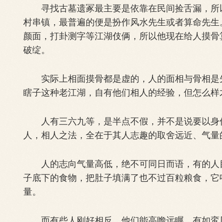
寻找古墓遗冢最主要是依靠在民间捡舌漏，所以
村串镇，最普遍的便是扮作风水先生或者算命先生
颜面，打卦测字等江湖伎俩，所以他现在给人摸骨
破绽。
实际上相面摸骨都是虚的，人的面相与骨相是先
瞎子这种老江湖，自有他们相人的经验，但怎么样
人有三六九等，是半点不假，并不是说要以身份
人，相人之法，全在于其人志趣的取舍远近、气量
人的志向气量高低，绝不可同日而语，有的人目
子底下的食物，把肚子填满了也不过百粒粮食，它
量。
而有些人刚好相反，他们能高瞻远瞩，有如鸾凤