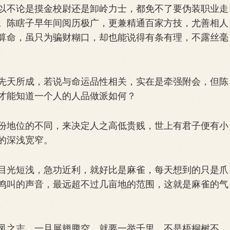
不论是摸金校尉还是卸岭力士，都免不了要伪装职业走
。陈瞎子早年间阅历极广，更兼精通百家方技，尤善相人
算命，虽只为骗财糊口，却也能说得有条有理，不露丝毫
天所成，若说与命运品性相关，实在是牵强附会，但陈
才能知道一个人的人品做派如何？
地位的不同，来决定人之高低贵贱，世上有君子便有小
的深浅宽窄。
光短浅，急功近利，就好比是麻雀，每天想到的只是爪
鸣叫的声音，最远超不过几亩地的范围，这就是麻雀的气
之志，一旦展翅腾空，就要一举千里，不是梧桐树不