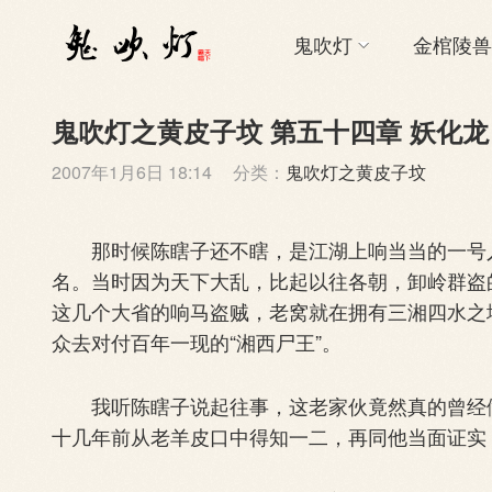
鬼吹灯
金棺陵兽
鬼吹灯之黄皮子坟 第五十四章 妖化龙
2007年1月6日 18:14
分类：
鬼吹灯之黄皮子坟
那时候陈瞎子还不瞎，是江湖上响当当的一号人
名。当时因为天下大乱，比起以往各朝，卸岭群盗
这几个大省的响马盗贼，老窝就在拥有三湘四水之
众去对付百年一现的“湘西尸王”。
我听陈瞎子说起往事，这老家伙竟然真的曾经做
十几年前从老羊皮口中得知一二，再同他当面证实