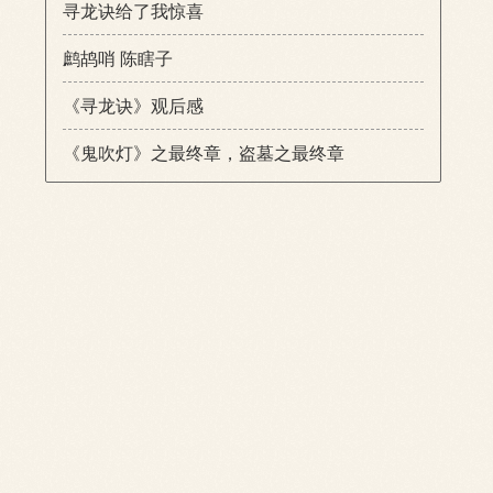
寻龙诀给了我惊喜
鹧鸪哨 陈瞎子
《寻龙诀》观后感
《鬼吹灯》之最终章，盗墓之最终章