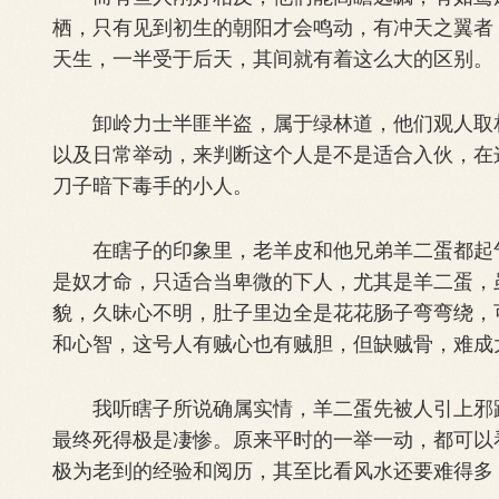
栖，只有见到初生的朝阳才会鸣动，有冲天之翼者
天生，一半受于后天，其间就有着这么大的区别。
卸岭力士半匪半盗，属于绿林道，他们观人取相
以及日常举动，来判断这个人是不是适合入伙，在
刀子暗下毒手的小人。
在瞎子的印象里，老羊皮和他兄弟羊二蛋都起气
是奴才命，只适合当卑微的下人，尤其是羊二蛋，
貌，久昧心不明，肚子里边全是花花肠子弯弯绕，
和心智，这号人有贼心也有贼胆，但缺贼骨，难成
我听瞎子所说确属实情，羊二蛋先被人引上邪路
最终死得极是凄惨。原来平时的一举一动，都可以
极为老到的经验和阅历，其至比看风水还要难得多