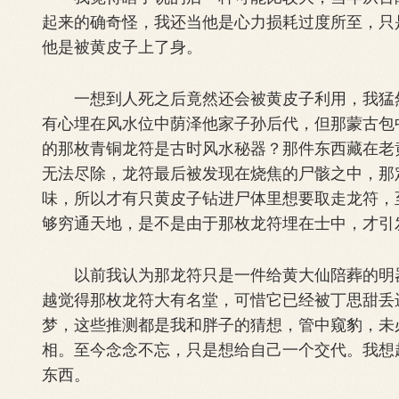
起来的确奇怪，我还当他是心力损耗过度所至，只
他是被黄皮子上了身。
一想到人死之后竟然还会被黄皮子利用，我猛然
有心埋在风水位中荫泽他家子孙后代，但那蒙古包
的那枚青铜龙符是古时风水秘器？那件东西藏在老
无法尽除，龙符最后被发现在烧焦的尸骸之中，那
味，所以才有只黄皮子钻进尸体里想要取走龙符，
够穷通天地，是不是由于那枚龙符埋在士中，才引
以前我认为那龙符只是一件给黄大仙陪葬的明器
越觉得那枚龙符大有名堂，可惜它已经被丁思甜丢
梦，这些推测都是我和胖子的猜想，管中窥豹，未
相。至今念念不忘，只是想给自己一个交代。我想
东西。