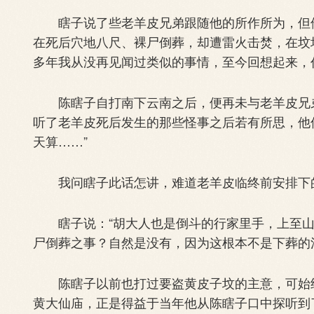
瞎子说了些老羊皮兄弟跟随他的所作所为，但他
在死后穴地八尺、裸尸倒葬，却遭雷火击焚，在坟
多年我从没再见闻过类似的事情，至今回想起来，
陈瞎子自打南下云南之后，便再未与老羊皮兄弟
听了老羊皮死后发生的那些怪事之后若有所思，他
天算……”
我问瞎子此话怎讲，难道老羊皮临终前安排下
瞎子说：“胡大人也是倒斗的行家里手，上至山
尸倒葬之事？自然是没有，因为这根本不是下葬的
陈瞎子以前也打过要盗黄皮子坟的主意，可始终
黄大仙庙，正是得益于当年他从陈瞎子口中探听到