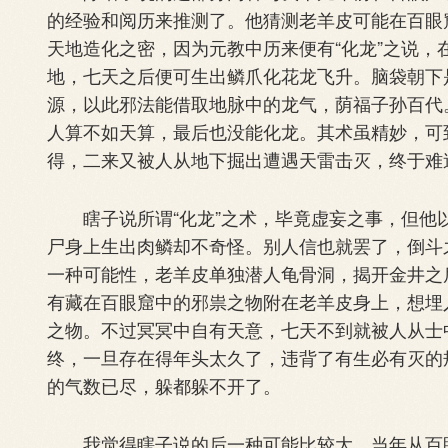
的经验和阅历来推测了。他猜测老羊皮可能在百眼
天地造化之密，因为元教中历来便有“化龙”之说
地，七天之后便可生出鳞爪化花龙飞升。脑袋朝下
源，以此邪法能借取地脉中的龙气，荫福子孙百代
人算不如天算，最后也没能化龙。其术虽精妙，可
得，二来又被人从地下掘出遭遇天雷击灭，终于难
瞎子说所谓“化龙”之术，毕竟虚妄之事，但他
尸身上生出肉鳞却不奇怪。别人信也就罢了，倒斗
一种可能性，老羊皮单独潜人龟骨洞，揭开金井之
有藏在百眼窟中的邪祟之物附在老羊皮身上，想埋
之物。不过冥冥中自有天意，七天不到就被人从士
终，一旦存在得年头太久了，违背了有生必有灭的
的气数已尽，躲都躲不开了。
我觉得瞎子说的后一种可能比较大，当年从百眼