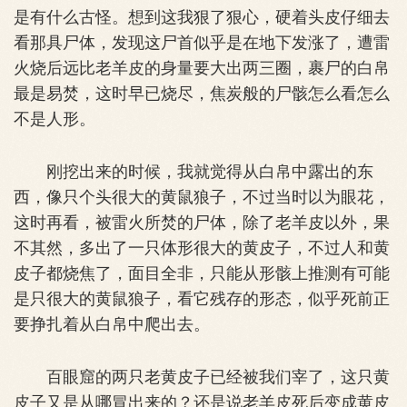
是有什么古怪。想到这我狠了狠心，硬着头皮仔细去
看那具尸体，发现这尸首似乎是在地下发涨了，遭雷
火烧后远比老羊皮的身量要大出两三圈，裹尸的白帛
最是易焚，这时早已烧尽，焦炭般的尸骸怎么看怎么
不是人形。
刚挖出来的时候，我就觉得从白帛中露出的东
西，像只个头很大的黄鼠狼子，不过当时以为眼花，
这时再看，被雷火所焚的尸体，除了老羊皮以外，果
不其然，多出了一只体形很大的黄皮子，不过人和黄
皮子都烧焦了，面目全非，只能从形骸上推测有可能
是只很大的黄鼠狼子，看它残存的形态，似乎死前正
要挣扎着从白帛中爬出去。
百眼窟的两只老黄皮子已经被我们宰了，这只黄
皮子又是从哪冒出来的？还是说老羊皮死后变成黄皮