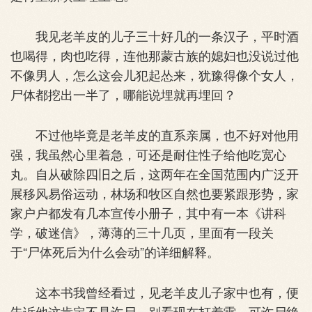
我见老羊皮的儿子三十好几的一条汉子，平时酒
也喝得，肉也吃得，连他那蒙古族的媳妇也没说过他
不像男人，怎么这会儿犯起怂来，犹豫得像个女人，
尸体都挖出一半了，哪能说埋就再埋回？
不过他毕竟是老羊皮的直系亲属，也不好对他用
强，我虽然心里着急，可还是耐住性子给他吃宽心
丸。自从破除四旧之后，这两年在全国范围内广泛开
展移风易俗运动，林场和牧区自然也要紧跟形势，家
家户户都发有几本宣传小册子，其中有一本《讲科
学，破迷信》，薄薄的三十几页，里面有一段关
于“尸体死后为什么会动”的详细解释。
这本书我曾经看过，见老羊皮儿子家中也有，便
告诉他这肯定不是诈尸，别看现在打着雷，可诈尸绝