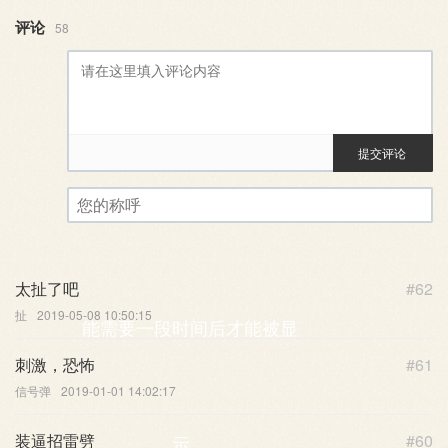
评论
58
提交评论
评论审核已启用。您的评论可
您的称呼
太扯了吧
#62
扯
2019-05-08 10:50:15
能需要一段时间后才能被显
刺激，恐怖
#61
信号弹
2019-01-01 14:02:17
装逼招雷劈
#60
示。