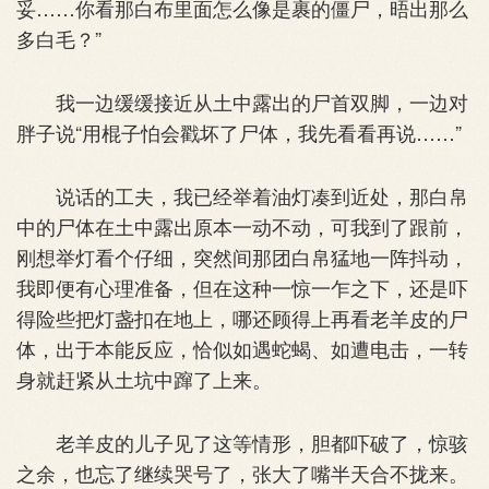
妥……你看那白布里面怎么像是裹的僵尸，晤出那么
多白毛？”
我一边缓缓接近从土中露出的尸首双脚，一边对
胖子说“用棍子怕会戳坏了尸体，我先看看再说……”
说话的工夫，我已经举着油灯凑到近处，那白帛
中的尸体在土中露出原本一动不动，可我到了跟前，
刚想举灯看个仔细，突然间那团白帛猛地一阵抖动，
我即便有心理准备，但在这种一惊一乍之下，还是吓
得险些把灯盏扣在地上，哪还顾得上再看老羊皮的尸
体，出于本能反应，恰似如遇蛇蝎、如遭电击，一转
身就赶紧从土坑中蹿了上来。
老羊皮的儿子见了这等情形，胆都吓破了，惊骇
之余，也忘了继续哭号了，张大了嘴半天合不拢来。