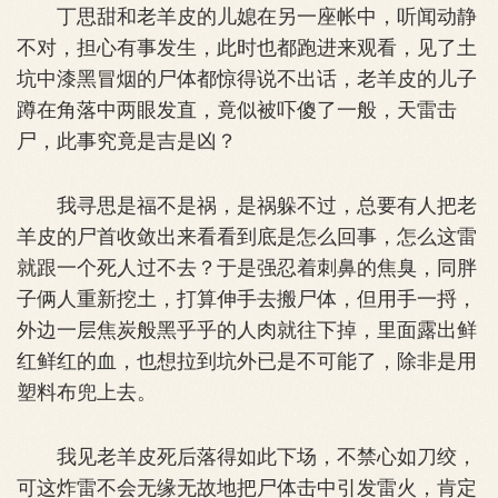
丁思甜和老羊皮的儿媳在另一座帐中，听闻动静
不对，担心有事发生，此时也都跑进来观看，见了土
坑中漆黑冒烟的尸体都惊得说不出话，老羊皮的儿子
蹲在角落中两眼发直，竟似被吓傻了一般，天雷击
尸，此事究竟是吉是凶？
我寻思是福不是祸，是祸躲不过，总要有人把老
羊皮的尸首收敛出来看看到底是怎么回事，怎么这雷
就跟一个死人过不去？于是强忍着刺鼻的焦臭，同胖
子俩人重新挖土，打算伸手去搬尸体，但用手一捋，
外边一层焦炭般黑乎乎的人肉就往下掉，里面露出鲜
红鲜红的血，也想拉到坑外已是不可能了，除非是用
塑料布兜上去。
我见老羊皮死后落得如此下场，不禁心如刀绞，
可这炸雷不会无缘无故地把尸体击中引发雷火，肯定