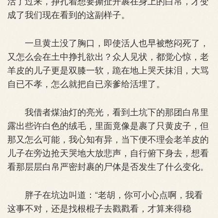
活了过来，挣扎着想要撕扯开裹在身上的白帛，才变
成了我们现在看到的这副样子。
一旦黄土没了胸口，即使活人也早被憋闷死了，
又怎么会在土中挣扎欲出？众人见状，都觉心惊，老
羊皮的儿子更是双膝一软，跪在地上哭天抹泪，大骂
自已不孝，怎么就把自已亲爹给活埋了。
我借者煤油灯的亮光，看到土坑下的那团白帛里
露出些许白色的绒毛，里面竟像是裹了只黄皮子，但
那又怎么可能，我心知有异，当下便不理会老羊皮的
儿子在旁边抢天哭地大放悲声，自行俯下身去，想看
看那层层白帛严密封裹的尸体是否发生了什么变化。
胖子在坑边叫道：“老胡，你可小心点啊，我看
这事不对，还是找根棍子去戳戳看，才算来得稳