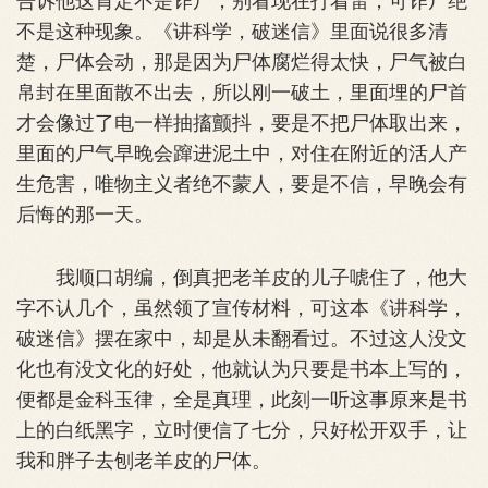
不是这种现象。《讲科学，破迷信》里面说很多清
楚，尸体会动，那是因为尸体腐烂得太快，尸气被白
帛封在里面散不出去，所以刚一破土，里面埋的尸首
才会像过了电一样抽搐颤抖，要是不把尸体取出来，
里面的尸气早晚会蹿进泥土中，对住在附近的活人产
生危害，唯物主义者绝不蒙人，要是不信，早晚会有
后悔的那一天。
我顺口胡编，倒真把老羊皮的儿子唬住了，他大
字不认几个，虽然领了宣传材料，可这本《讲科学，
破迷信》摆在家中，却是从未翻看过。不过这人没文
化也有没文化的好处，他就认为只要是书本上写的，
便都是金科玉律，全是真理，此刻一听这事原来是书
上的白纸黑字，立时便信了七分，只好松开双手，让
我和胖子去刨老羊皮的尸体。