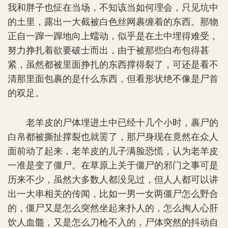
我和胖子也怔在当场，不知该当如何理会，只见坑中
的土里，露出一大截被白色丝网裹缠着的东西。那物
正自一蹿一蹿地向上蠕动，似乎是在土中埋得难受，
努力挣扎着欲要破士而出，由于被那些白布包得甚
紧，虽然都被里面挣扎的东西撑得裂了，可还是看不
清那里面包裹的是什么东西，但看形状绝不像是尸首
的双足。
老羊皮的尸体埋进土中已经十几个小时，裹尸的
白帛都被撕扯撑裂也就罢了，那尸身现在竟然在众人
面前动了起来，老羊皮的儿子满脸恐慌，认为老羊皮
一准是变了僵尸。在草原上关于僵尸的邪门之事可是
历来不少，虽然大多数人都没见过，但人人都可以讲
出一大串相关的传闻，比如一男一女两僵尸怎么野合
的，僵尸又是怎么突然坐起来扑人的，怎么掏人心肝
饮人血髓，又是怎么刀枪不入的，尸体突然的抖动自