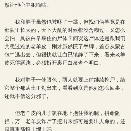
然让他心中犯嘀咕。
我和胖子虽然也被吓了一跳，但找们俩毕竟是在
部队里长大的，天下大乱的时候都没含糊过，又怎么
会怕一具被白帛裹住的尸体？问况这尸体还是跟我们
共患过难的老羊皮，刚才虽然慌了手脚，差点从蒙古
包中逃出去，但很快就让白已镇静了下来，看来老羊
皮死得蹊跷，必须拆开裹尸白帛查个明白。
我对胖子一使眼色，两人就要上前继续挖尸，给
它整个那从土里刨出来，看看到底是他妈怎么回事，
还就不信这分邪了。
但老羊皮的儿子趴在地上抱住我的腿，拼命阻
拦，万一老羊皮诈尸了挖出来那可是要出人命的，还
是再重新填土埋上吧。