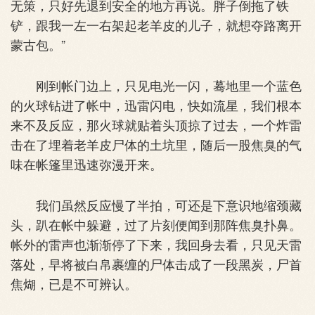
无策，只好先退到安全的地方再说。胖子倒拖了铁
铲，跟我一左一右架起老羊皮的儿子，就想夺路离开
蒙古包。”
刚到帐门边上，只见电光一闪，蓦地里一个蓝色
的火球钻进了帐中，迅雷闪电，快如流星，我们根本
来不及反应，那火球就贴着头顶掠了过去，一个炸雷
击在了埋着老羊皮尸体的土坑里，随后一股焦臭的气
味在帐篷里迅速弥漫开来。
我们虽然反应慢了半拍，可还是下意识地缩颈藏
头，趴在帐中躲避，过了片刻便闻到那阵焦臭扑鼻。
帐外的雷声也渐渐停了下来，我回身去看，只见天雷
落处，早将被白帛裹缠的尸体击成了一段黑炭，尸首
焦煳，已是不可辨认。