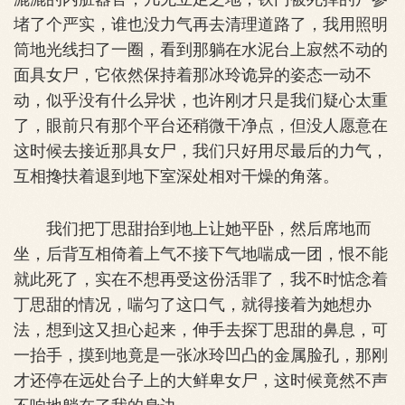
堵了个严实，谁也没力气再去清理道路了，我用照明
筒地光线扫了一圈，看到那躺在水泥台上寂然不动的
面具女尸，它依然保持着那冰玲诡异的姿态一动不
动，似乎没有什么异状，也许刚才只是我们疑心太重
了，眼前只有那个平台还稍微干净点，但没人愿意在
这时候去接近那具女尸，我们只好用尽最后的力气，
互相搀扶着退到地下室深处相对干燥的角落。
我们把丁思甜抬到地上让她平卧，然后席地而
坐，后背互相倚着上气不接下气地喘成一团，恨不能
就此死了，实在不想再受这份活罪了，我不时惦念着
丁思甜的情况，喘匀了这口气，就得接着为她想办
法，想到这又担心起来，伸手去探丁思甜的鼻息，可
一抬手，摸到地竟是一张冰玲凹凸的金属脸孔，那刚
才还停在远处台子上的大鲜卑女尸，这时候竟然不声
不响地躺在了我的身边。