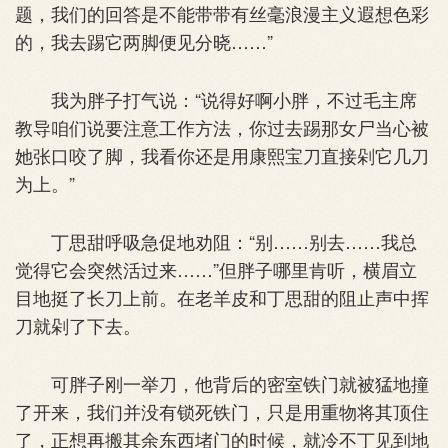
题，我们的回答是不能带带有丝毫浪漫主义遐想色彩
的，我去踢它两脚便见分晓……”
我为胖子打气说：“说得好啊小胖，不过毛主席
教导咱们说要注意工作方法，你过去踢那女尸当心被
她张口咬了脚，我看你还是用康熙宝刀直接剁它几刀
为上。”
丁思甜呼吸急促地劝阻：“别……别去……我总
觉得它会突然活过来……”但胖子哪里肯听，横眉立
目地挺了长刀上前。在老羊皮和丁思甜的阻止声中挥
刀就剁了下去。
可胖子刚一举刀，他背后的密室铁门就被猛地撞
了开来，我们并没有锁死铁门，只是用重物将其顶住
了，正想再搬其余东西堵门的时候，就冷不丁见到地