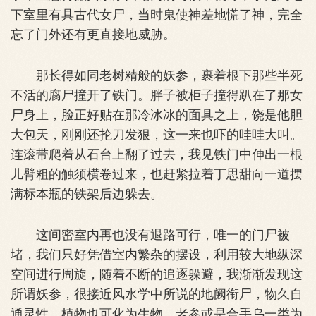
下室里有具古代女尸，当时鬼使神差地慌了神，完全
忘了门外还有更直接地威胁。
那长得如同老树精般的妖参，裹着根下那些半死
不活的腐尸撞开了铁门。胖子被柜子撞得趴在了那女
尸身上，脸正好贴在那冷冰冰的面具之上，饶是他胆
大包天，刚刚还抡刀发狠，这一来也吓的哇哇大叫。
连滚带爬着从石台上翻了过去，我见铁门中伸出一根
儿臂粗的触须横卷过来，也赶紧拉着丁思甜向一道摆
满标本瓶的铁架后边躲去。
这间密室内再也没有退路可行，唯一的门尸被
堵，我们只好凭借室内繁杂的摆设，利用较大地纵深
空间进行周旋，随着不断的追逐躲避，我渐渐发现这
所谓妖参，很接近风水学中所说的地阙衔尸，物久自
通灵性，植物也可化为生物，老参或是合手乌一类为