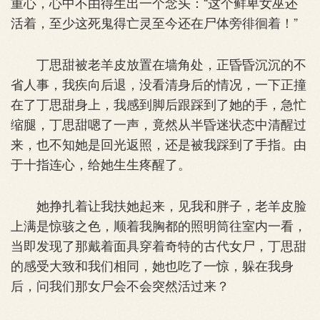
重心，心中不由得生出一个念头：“这个鲜卑女巫还
活着，至少这死鬼得亡灵至今还在尸体旁徘徊着！”
丁思甜被老羊皮放置在墙角处，正昏昏沉沉的不
省人事，我疾向后退，没看清身后的情况，一下正撞
在了丁思甜身上，我感到脚后跟踩到了她的手，急忙
缩腿，丁思甜嗯了一声，竟然从半昏迷状态中清醒过
来，也不知她是回光返照，还是被我踩到了手指。由
于十指连心，给她生生疼醒了。
她挣扎着让我扶她起来，见我和胖子，老羊皮脸
上满是惊骇之色，顺着我胸都的照明筒往室内一看，
当即发现了那戴着面具穿着奇特的古代女尸，丁思甜
的感受大致和我们相同，她也吃了一惊，躲在我身
后，问我们那女尸会不会突然活过来？