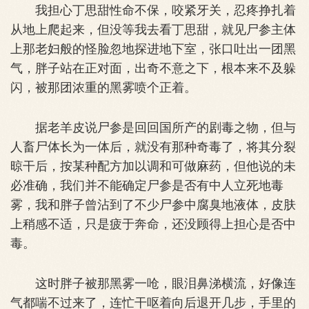
我担心丁思甜性命不保，咬紧牙关，忍疼挣扎着
从地上爬起来，但没等我去看丁思甜，就见尸参主体
上那老妇般的怪脸忽地探进地下室，张口吐出一团黑
气，胖子站在正对面，出奇不意之下，根本来不及躲
闪，被那团浓重的黑雾喷个正着。
据老羊皮说尸参是回回国所产的剧毒之物，但与
人畜尸体长为一体后，就没有那种奇毒了，将其分裂
晾干后，按某种配方加以调和可做麻药，但他说的未
必准确，我们并不能确定尸参是否有中人立死地毒
雾，我和胖子曾沾到了不少尸参中腐臭地液体，皮肤
上稍感不适，只是疲于奔命，还没顾得上担心是否中
毒。
这时胖子被那黑雾一呛，眼泪鼻涕横流，好像连
气都喘不过来了，连忙干呕着向后退开几步，手里的