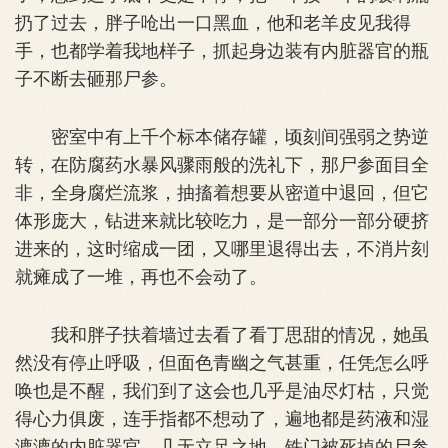
扔了过去，胖子呛出一口黑血，他和老羊皮见我得
手，也都学着我地样子，抓起身边装有内脏器官的瓶
子不断去砸那尸参。
密室中有上千个标本储存罐，顷刻间强弱之势逆
转，在防腐药水暴风骤雨般的洗礼下，那尸参面目全
非，全身腐烂流浆，抽搐着想要从密道中退回，但它
体形庞大，钻进来就比较吃力，是一部分一部分硬挤
进来的，这时缩成一团，又哪里退得出去，不消片刻
就瘫成了一堆，再也不会动了。
我和胖子扶着墙过去看了看丁思甜的情况，她虽
然没有停止呼吸，但面色青幽之气甚重，任凭怎么呼
唤也是不醒，我们到了这会也几乎是油尽灯枯，只觉
得心力俱废，连手指都不想动了，遍地都是药液和湿
漉漉的内脏器官，几无立足之地，铁门被死掉的尸参