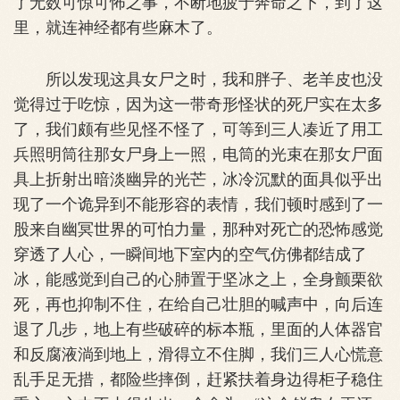
了无数可惊可怖之事，不断地疲于奔命之下，到了这
里，就连神经都有些麻木了。
所以发现这具女尸之时，我和胖子、老羊皮也没
觉得过于吃惊，因为这一带奇形怪状的死尸实在太多
了，我们颇有些见怪不怪了，可等到三人凑近了用工
兵照明筒往那女尸身上一照，电筒的光束在那女尸面
具上折射出暗淡幽异的光芒，冰冷沉默的面具似乎出
现了一个诡异到不能形容的表情，我们顿时感到了一
股来自幽冥世界的可怕力量，那种对死亡的恐怖感觉
穿透了人心，一瞬间地下室内的空气仿佛都结成了
冰，能感觉到自己的心肺置于坚冰之上，全身颤栗欲
死，再也抑制不住，在给自己壮胆的喊声中，向后连
退了几步，地上有些破碎的标本瓶，里面的人体器官
和反腐液淌到地上，滑得立不住脚，我们三人心慌意
乱手足无措，都险些摔倒，赶紧扶着身边得柜子稳住