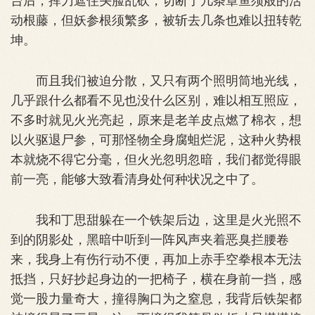
动根藤，但妖参根须繁多，被斩去几条也难以扭转乾
坤。
而且我们被迫分散，又只有两个照明筒地光线，
几乎跟什么都看不见也没什么区别，难以相互照应，
不多时就见火光亮起，原来是老羊皮点燃了棉衣，想
以火驱退尸参，可那怪物全身腐蛆烂泥，这种火势根
本就烧不得它分毫，但火光忽明忽暗，我们都觉得眼
前一亮，能够大致看清身处何种状况之中了。
我和丁思甜躲在一个铁架后边，这里是火光照不
到的阴影处，黑暗中听到一阵风声夹着恶臭拦腰卷
来，我身上有伤行动不便，再加上赤手空拳根本无法
抵挡，只好抄起身边的一把椅子，横在身前一挡，感
觉一股力量奇大，撞得胸口为之窒息，我背后铁架都