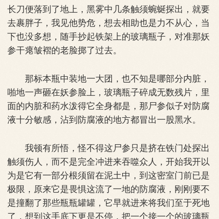
长刀便落到了地上，黑雾中几条触须蜿蜒探出，就要
去裹胖子，我见他势危，想去相助也是力不从心，当
下也没多想，随手抄起铁架上的玻璃瓶子，对准那妖
参干瘪皱褶的老脸掷了过去。
那标本瓶中装地一大团，也不知是哪部分内脏，
啪地一声砸在妖参脸上，玻璃瓶子碎成无数残片，里
面的内脏和药水泼得它全身都是，那尸参似子对防腐
液十分敏感，沾到防腐液的地方都冒出一股黑水。
我顿有所悟，怪不得这尸参只是挤在铁门处探出
触须伤人，而不是完全冲进来吞噬众人，开始我开以
为是它有一部分根须留在泥土中，到这密室门前已是
极限，原来它是畏惧这流了一地的防腐液，刚刚要不
是撞翻了那些瓶瓶罐罐，它早就进来将我们至于死地
了，想到这手底下更是不停，把一个接一个的玻璃瓶