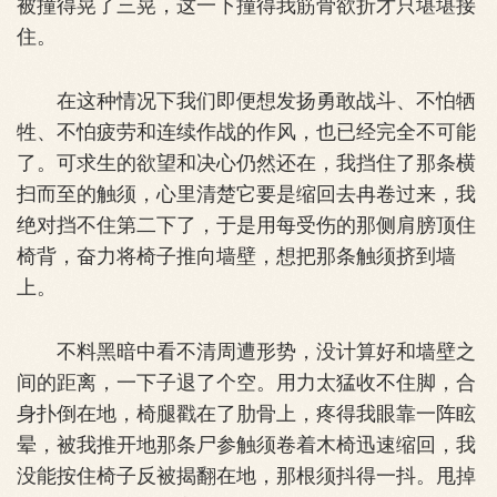
被撞得晃了三晃，这一下撞得我筋骨欲折才只堪堪接
住。
在这种情况下我们即便想发扬勇敢战斗、不怕牺
牲、不怕疲劳和连续作战的作风，也已经完全不可能
了。可求生的欲望和决心仍然还在，我挡住了那条横
扫而至的触须，心里清楚它要是缩回去冉卷过来，我
绝对挡不住第二下了，于是用每受伤的那侧肩膀顶住
椅背，奋力将椅子推向墙壁，想把那条触须挤到墙
上。
不料黑暗中看不清周遭形势，没计算好和墙壁之
间的距离，一下子退了个空。用力太猛收不住脚，合
身扑倒在地，椅腿戳在了肋骨上，疼得我眼靠一阵眩
晕，被我推开地那条尸参触须卷着木椅迅速缩回，我
没能按住椅子反被揭翻在地，那根须抖得一抖。甩掉