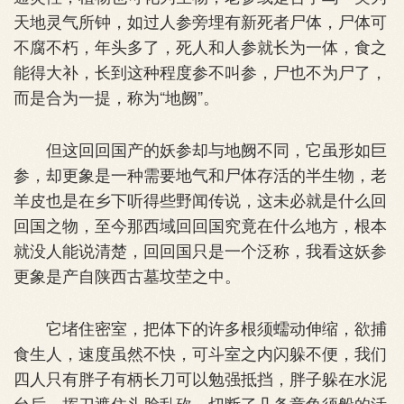
天地灵气所钟，如过人参旁埋有新死者尸体，尸体可
不腐不朽，年头多了，死人和人参就长为一体，食之
能得大补，长到这种程度参不叫参，尸也不为尸了，
而是合为一提，称为“地阙”。
但这回回国产的妖参却与地阙不同，它虽形如巨
参，却更象是一种需要地气和尸体存活的半生物，老
羊皮也是在乡下听得些野闻传说，这未必就是什么回
回国之物，至今那西域回回国究竟在什么地方，根本
就没人能说清楚，回回国只是一个泛称，我看这妖参
更象是产自陕西古墓坟茔之中。
它堵住密室，把体下的许多根须蠕动伸缩，欲捕
食生人，速度虽然不快，可斗室之内闪躲不便，我们
四人只有胖子有柄长刀可以勉强抵挡，胖子躲在水泥
台后，挥刀遮住头脸乱砍，切断了几条章鱼须般的活