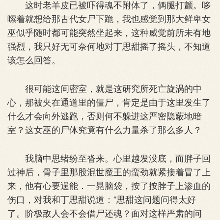
这时老羊皮已被吓得魂不附体了，俩腿打颤。哆
嗦着就想给那古代女尸下跪，我也感觉到那大鲜卑女
巫似乎随时都可能突然坐起来，这种威觉前所未有地
强烈，我只好无可奈何地对丁思甜摇了摇头，不知道
该怎么回答。
很可能这间密室，就是这研究所死亡旋涡的中
心，那被夹在通道里的僵尸，肯定是由于这里发生了
什么才会向外逃跑，否则何不躲进这严密隐蔽地暗
室？这女巫的尸体究竟有什么力量杀了那么多人？
我脑中思绪纷至沓来。心里越发没底，而胖子回
过神后，骨子里那股混世魔王的蛮劲就紧接着冒了上
来，他有心要逞能．一晃脑袋，按了按脖子上渗血的
伤口，对我和丁思甜说道：“思甜这问题问得太好
了。阶极敌人会不会借尸还魂？面对这样严肃的问