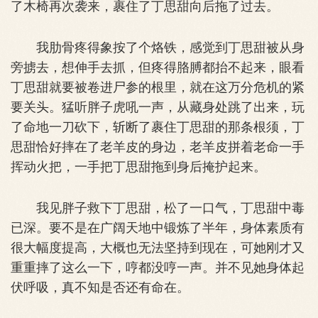
了木椅再次袭来，裹住了丁思甜向后拖了过去。
我肋骨疼得象按了个烙铁，感觉到丁思甜被从身
旁掳去，想伸手去抓，但疼得胳膊都抬不起来，眼看
丁思甜就要被卷进尸参的根里，就在这万分危机的紧
要关头。猛听胖子虎吼一声，从藏身处跳了出来，玩
了命地一刀砍下，斩断了裹住丁思甜的那条根须，丁
思甜恰好摔在了老羊皮的身边，老羊皮拼着老命一手
挥动火把，一手把丁思甜拖到身后掩护起来。
我见胖子救下丁思甜，松了一口气，丁思甜中毒
已深。要不是在广阔天地中锻炼了半年，身体素质有
很大幅度提高，大概也无法坚持到现在，可她刚才又
重重摔了这么一下，哼都没哼一声。并不见她身体起
伏呼吸，真不知是否还有命在。