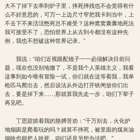
大不了掉下去率到炉子里，摔死摔残也不会觉得有什
么不好意思的，可万一上边尺寸窄把我卡到当中，上
不去下不来活活憋死岂不难受？这种窝窝囊囊地死法
我可接受不了，恐怕世界上从古到今都没有这种先
例，我也不想破这种世界记录。”
我说：“咱们近视眼配镜子一一必须解决目前问
题，现在也没别地撤了，不是我个人英雄主义，我看
这事到如今唯有冒险一试，你们就在这等着我，我单
枪匹马爬出去，然后设法从外边打开铁闸放你们出
去，要是掉下来……那就算我先走一步，咱们下辈子
再见吧。
丁思甜抓着我的胳膊苦劝：“千万别去，火化炉
地烟囱是爬着玩的吗？就算不摔死，被里面的煤灰油
烟呛也能把人呛死，咱们还是另想办法吧。”