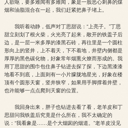
人欲呕，要多难闻有多难闻，象是一股恶心刺鼻的煤
烟和油脂混合在一起，我们赶紧把鼻子堵上。
我听着动静，低声对丁思甜说：“上亮子。”丁思
甜立刻划了根火柴，火光亮了起来，敞开的铁盖子后
边，是一层一米多厚的漆黑石砖，再往里是一个圆柱
形向上的竖井，上不着天，下不着地，井壁内侧都是
厚厚的黑色碳化物，好象常年烟熏火燎而形成的。我
用丁思甜的围巾包住鼻子钻进去探了探，下边黑漆漆
地看不到底，上面则有一小片朦胧地星光，好象在楼
顶有个圆形天窗，竖井狭窄，如果用手脚撑着井壁，
也许能够一点点爬到天窗的位置。
我回身出来，胖子也钻进去看了看，老羊皮和丁
思甜问我铁盖后究竟是什么所在，我不太确定的
说：“我看象是……是个大烟囱的烟道。”老羊皮没见