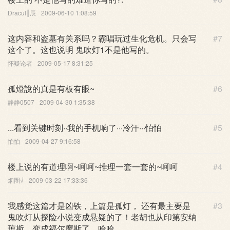
Dracul┃辰
2009-06-10 1:08:59
这内容和盗墓有关系吗？霸唱玩过生化危机。只会写
#7
这个了。这也说明 鬼吹灯1不是他写的。
怀疑论者
2009-05-17 8:31:25
孤燈說的真是有板有眼~
#6
静静0507
2009-04-30 1:35:38
...看到关键时刻··我的手机响了···冷汗···怕怕
#5
怕怕
2009-04-27 9:16:58
楼上说的有道理啊~呵呵~推理一套一套的~呵呵
#4
烟圈√
2009-03-22 17:33:36
我感觉这篇才是凶铁，上篇是孤灯， 还有最主要是
#3
鬼吹灯从探险小说变成悬疑的了！老胡也从印第安纳
琼斯，变成福尔摩斯了。哈哈