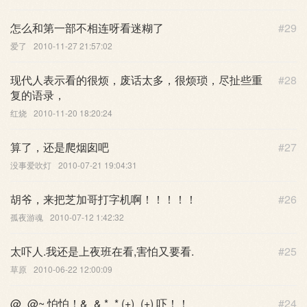
怎么和第一部不相连呀看迷糊了
#29
爱了
2010-11-27 21:57:02
现代人表示看的很烦，废话太多，很烦琐，尽扯些重
#28
复的语录，
红烧
2010-11-20 18:20:24
算了，还是爬烟囱吧
#27
没事爱吹灯
2010-07-21 19:04:31
胡爷，来把芝加哥打字机啊！！！！！
#26
孤夜游魂
2010-07-12 1:42:32
太吓人.我还是上夜班在看,害怕又要看.
#25
草原
2010-06-22 12:00:09
@_@~ 怕怕！&_& *_* (+)_(+) 吓！！
#24