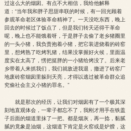
过这么大的烟囱。有点不大相信，我给他解释
道：“当年我和胖子思甜串联的时候，有一回光顾着
参观革命老区体验革命精神了。一天没吃东西，晚上
回去的时候过了饭点了，但是我们转天还得干革命
呢，晚上也不能饿着呀，于是胖子去偷了老乡猪圈里
的一头小猪，我负责抱着小猪，把它装进烧着的砖窑
里，想烤熟了吃烤乳猪，结果没掌握好火候，里面温
度实在太高了，愣把挺胖的一小猪给烤没了。后来老
乡带着人来抓我们，我们就敌进我退，撤进了砖窑厂
地废砖窑烟囱里躲到天亮，才得以逃过被革命群众追
究偷社会主义小猪的罪名。”
就是那次的经历，让我们对烟囱有了一个极其深
刻地直观体会，一辈子都忘不了，我刚才用手在铁盖
子后面的烟道里抹了一把。都是烟灰，再一捻，黏腻
腻的竟象是油烟，这烟道下肯定是火窑或是炉膛，这