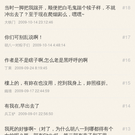
当时一脚把我踹开，顺便把白毛鬼踹个犊子样，不就
#18
冲出去了？至于现在爬烟囱么，嘿嘿~
大铁门
2009-10-14 23:12:46
你们可别乱说啊！
#17
胡八一对粽子们
2009-10-14 4:48:14
作者是不是瞎子啊,怎么老是黑呼呼的啊
#16
丁果
2009-09-24 8:19:45
樓上的，有妳在也沒用，挖到我身上，妳照樣折。
#15
鐵墻
2009-09-17 22:44:59
有我在,早出去了
#14
兵工铲
2009-09-01 22:56:50
我死的好惨啊~（对了，为什么胡八一到哪都得有个
#13