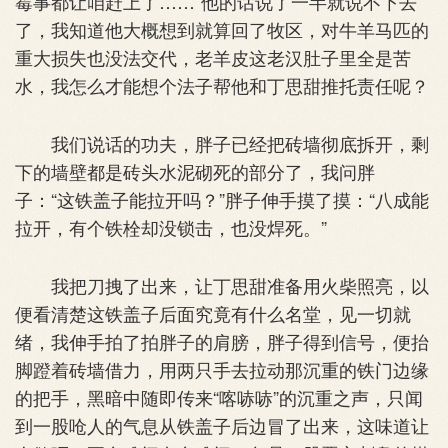
霉事都让咱赶上了……”他的话说了一半就说不下去
了，我知道他大概想到就算回了牧区，对牛羊马匹的
重大损失也没法交代，老羊皮这老汉肚子里全是苦
水，我怎么才能想个法子帮他和丁思甜推托责任呢？
我们说话的功夫，胖子已经把砖墙彻底拆开，剩
下的墙壁都是砖头水泥砌死的部分了，我问胖
子：“这铁盖子能拉开吗？”胖子伸手摸了摸：“八成能
拉开，有个铁栓却没锁击，也没焊死。”
我把刀拽了出来，让丁思甜准备用火柴照亮，以
便看清楚这铁盖子后面究竟有什么名堂，见一切就
绪，我伸手拍了拍胖子的肩膀，胖子得到信号，便抬
脚蹬着砖墙借力，用两只手去拉动那沉重的铁门边缘
的把手，黑暗中随即传来“喀哧哧”的沉重之声，只闻
到一股呛人的气息从铁盖子后边冒了出来，这味道让