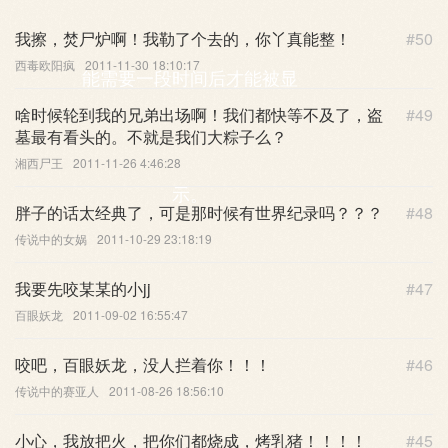
我擦，焚尸炉啊！我勒了个去的，你丫真能整！
#50
西毒欧阳疯
2011-11-30 18:10:17
能需要一段时间后才能被显
啥时候轮到我的兄弟出场啊！我们都快等不及了，盗
#49
墓最有看头的。不就是我们大粽子么？
湘西尸王
2011-11-26 4:46:28
示。
胖子的话太经典了，可是那时候有世界纪录吗？？？
#48
传说中的女娲
2011-10-29 23:18:19
我要先咬某某的小jj
#47
百眼妖龙
2011-09-02 16:55:47
咬吧，百眼妖龙，没人拦着你！！！
#46
传说中的赛亚人
2011-08-26 18:56:10
小心，我放把火，把你们都烧成，烤乳猪！！！！
#45