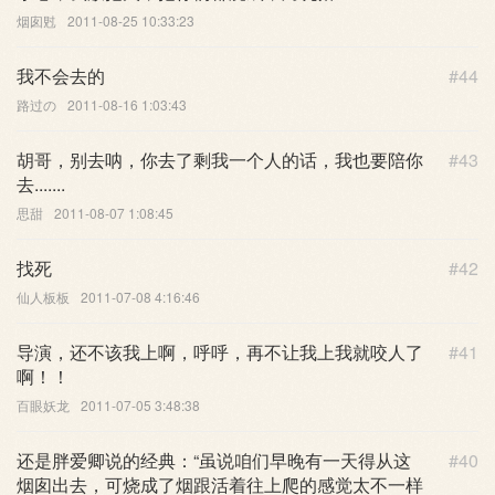
烟囱䙸
2011-08-25 10:33:23
我不会去的
#44
路过の
2011-08-16 1:03:43
胡哥，别去呐，你去了剩我一个人的话，我也要陪你
#43
去.......
思甜
2011-08-07 1:08:45
找死
#42
仙人板板
2011-07-08 4:16:46
导演，还不该我上啊，呼呼，再不让我上我就咬人了
#41
啊！！
百眼妖龙
2011-07-05 3:48:38
还是胖爱卿说的经典：“虽说咱们早晚有一天得从这
#40
烟囱出去，可烧成了烟跟活着往上爬的感觉太不一样