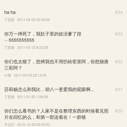
ha ha
#34
丁思甜
2011-04-09 22:46:00
你万一摔死了，我肚子里的娃没爹了捏
#33
····5555555555
丁思甜
2011-03-12 8:22:28
你们也太狠了，想烤我也不用扔砖窑里阿，你想烧唐
#32
三彩阿？
小猪
2011-03-03 22:12:34
莎莉杨怎么和我比，胡八一更爱我的屁眼啊...
#31
丁思甜
2011-01-20 1:26:08
你们怎么看书的？人家不是在整理东西的时候看见照
#30
片在回忆的么，和第一部连着在！一群猪
不点灯
2010-12-30 22:03:53