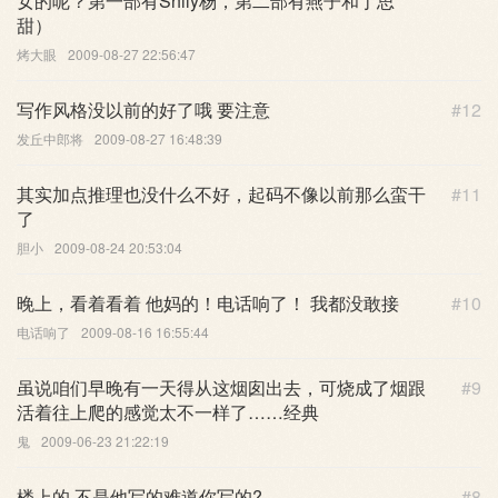
女的呢？第一部有Shily杨，第二部有燕子和丁思
甜）
烤大眼
2009-08-27 22:56:47
写作风格没以前的好了哦 要注意
#12
发丘中郎将
2009-08-27 16:48:39
其实加点推理也没什么不好，起码不像以前那么蛮干
#11
了
胆小
2009-08-24 20:53:04
晚上，看着看着 他妈的！电话响了！ 我都没敢接
#10
电话响了
2009-08-16 16:55:44
虽说咱们早晚有一天得从这烟囱出去，可烧成了烟跟
#9
活着往上爬的感觉太不一样了……经典
鬼
2009-06-23 21:22:19
楼上的 不是他写的难道你写的?.
#8