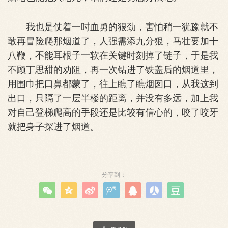
我也是仗着一时血勇的狠劲，害怕稍一犹豫就不
敢再冒险爬那烟道了，人强需添九分狠，马壮要加十
八鞭，不能耳根子一软在关键时刻掉了链子，于是我
不顾丁思甜的劝阻，再一次钻进了铁盖后的烟道里，
用围巾把口鼻都蒙了，往上瞧了瞧烟囱口，从我这到
出口，只隔了一层半楼的距离，并没有多远，加上我
对自己登梯爬高的手段还是比较有信心的，咬了咬牙
就把身子探进了烟道。
分享到：






