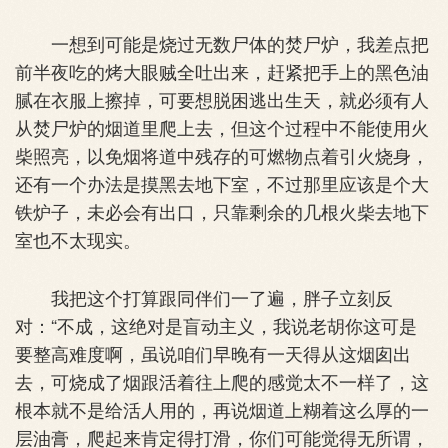
一想到可能是烧过无数尸体的焚尸炉，我差点把
前半夜吃的烤大眼贼全吐出来，赶紧把手上的黑色油
腻在衣服上擦掉，可要想脱困逃出生天，就必须有人
从焚尸炉的烟道里爬上去，但这个过程中不能使用火
柴照亮，以免烟将道中残存的可燃物点着引火烧身，
还有一个办法是摸黑去地下室，不过那里应该是个大
铁炉子，未必会有出口，只靠剩余的几根火柴去地下
室也不太现实。
我把这个打算跟同伴们一了遍，胖子立刻反
对：“不成，这绝对是盲动主义，我说老胡你这可是
要整高难度啊，虽说咱们早晚有一天得从这烟囱出
去，可烧成了烟跟活着往上爬的感觉太不一样了，这
根本就不是给活人用的，再说烟道上糊着这么厚的一
层油膏，爬起来肯定得打滑，你们可能觉得无所谓，