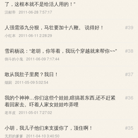
了，这根本就不是给活人用的！”
汉献帝
2011-06-28 7:57:17
人强需添九分狠，马壮要加十八鞭。 说得好！
#39
小红本
2011-06-11 2:28:29
雪莉杨说：“老胡，你等着，我玩个穿越就来帮你~~”
#38
倒斗的小鬼
2011-06-09 7:17:44
敢从我肚子里爬？我日！
#37
烟囱
2011-05-09 5:02:54
我的个神神…你们这些个娃娃,瞎搞甚东西,还不赶紧
#36
着回家去。吓着人家女娃娃咋弄哩
老羊皮
2011-05-01 7:27:02
小胡，我儿子他们来支援你了，顶住啊！
#35
无邪的爹爹
2011-04-10 3:40:50