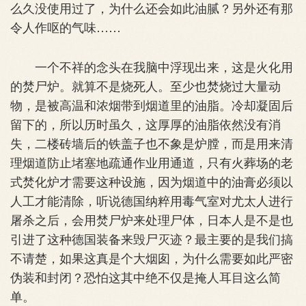
么久没使用过了，为什么还会如此油腻？另外还有那
令人作呕的气味……
一个不祥的念头在我脑中浮现出来，这是火化用
的焚尸炉。就算不是烧死人。至少也焚烧过大量动
物，是被高温和浓烟带到烟道里的油脂。冷却凝固后
留下的，所以历时虽久，这厚厚的油脂依然没有消
失，二楼砖墙后的铁盖子也不象是炉膛，而是用来清
理烟道防止堵塞地疏通作业用通道，只有火葬场的老
式焚化炉才需要这种设施，因为烟道中的油膏必须以
人工才能清除，听说德国纳粹用毒气室对尤太人进行
屠杀之后，会用焚尸炉来处理尸体，日本人是不是也
引进了这种德国装备来毁尸灭迹？最主要的是我们搞
不请楚，如果这真是个大烟囱，为什么需要如此严密
伪装和封闭？恐怕这其中绝不仅是掩人耳目这么简
单。